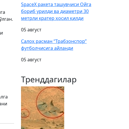
SpaceX ракета ташувчиси Ойга
бориб урилди ва диаметри 30
лга
метрли кратер ҳосил қилди
ўлган.
05 август
ши
Салоҳ расман “Трабзонспор”
футболчисига айланди
05 август
Тренддагилар
алга
ани