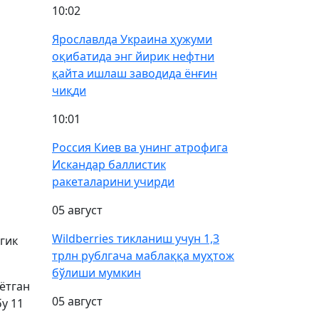
10:02
Ярославлда Украина ҳужуми
оқибатида энг йирик нефтни
қайта ишлаш заводида ёнғин
чиқди
10:01
Россия Киев ва унинг атрофига
Искандар баллистик
ракеталарини учирди
05 август
Wildberries тикланиш учун 1,3
гик
трлн рублгача маблаққа муҳтож
бўлиши мумкин
ётган
05 август
у 11