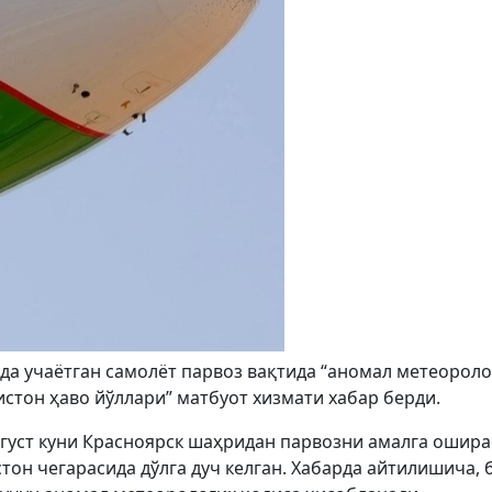
а учаётган самолёт парвоз вақтида “аномал метеороло
екистон ҳаво йўллари” матбуот хизмати хабар берди.
густ куни Красноярск шаҳридан парвозни амалга ошира
тон чегарасида дўлга дуч келган. Хабарда айтилишича, б