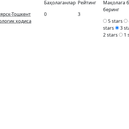
Баҳолаганлар
Рейтинг
Мақолага 
беринг
ярск-Тошкент
0
3
ологик ҳодиса
5 stars
stars
3 st
2 stars
1 