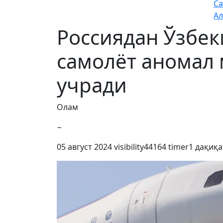
Са
Ал
Россиядан Ўзбек
самолёт аномал 
учради
Олам
−
05 август 2024
visibility
44164
timer
1 дақиқа