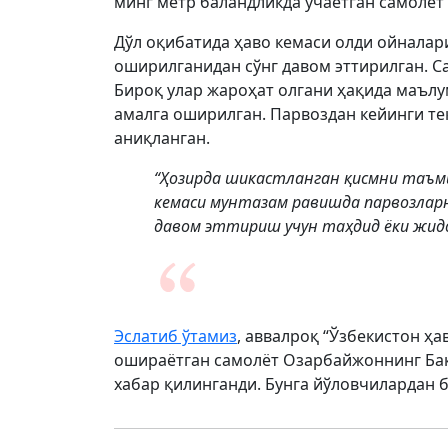
минг метр баландликда учаётган самолёт
Дўл оқибатида ҳаво кемаси олди ойналар
оширилганидан сўнг давом эттирилган. Са
Бироқ улар жароҳат олгани ҳақида маълу
амалга оширилган. Парвоздан кейинги т
аниқланган.
“Ҳозирда шикастланган қисмни таъми
кемаси мунтазам равишда парвозлар
давом эттириш учун таҳдид ёки жидд
Эслатиб ўтамиз
, аввалроқ “Ўзбекистон ҳ
ошираётган самолёт Озарбайжоннинг Бак
хабар қилинганди. Бунга йўловчилардан 