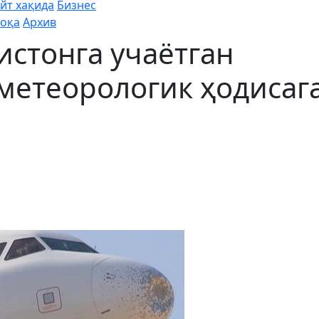
йт хақида
Бизнес
оқа
Архив
истонга учаётган
метеорологик ҳодисаг