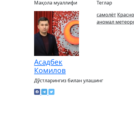
Мақола муаллифи
Теглар
самолёт
Красно
аномал метеор
Асадбек
Комилов
Дўстларингиз билан улашинг