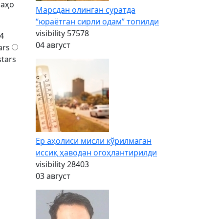
баҳо
Марсдан олинган суратда
“юраётган сирли одам” топилди
visibility
57578
4
04 август
ars
stars
Ер аҳолиси мисли кўрилмаган
иссиқ ҳаводан огоҳлантирилди
visibility
28403
03 август