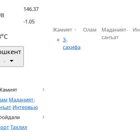
146.37
UB
-1.05
Жамият
Олам
Маданият-
Ин
3°C
санъат
3-
саҳифа
ошкент
Жамият
лам
Маданият-
нъат
Интервью
Фойдали
порт
Таҳлил