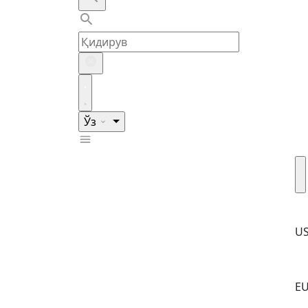
Ўз
U
E