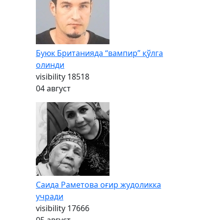
Буюк Британияда “вампир” қўлга
олинди
visibility
18518
04 август
Саида Раметова оғир жудоликка
учради
visibility
17666