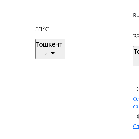
R
33°C
3
Тошкент
Т
О
са
С