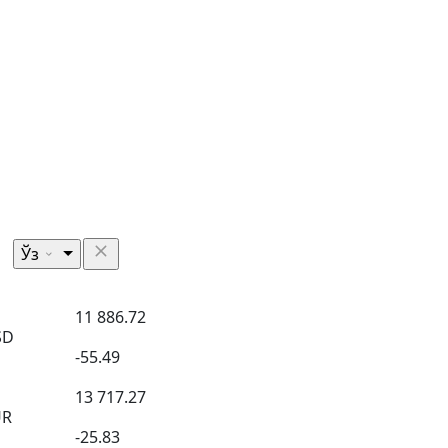
Ўз
11 886.72
SD
-55.49
13 717.27
UR
-25.83