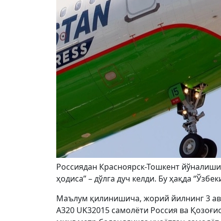
Россиядан Красноярск-Тошкент йўналишид
ҳодиса” – дўлга дуч келди. Бу ҳақда “Ўзб
Маълум қилинишича, жорий йилнинг 3 ав
A320 UK32015 самолёти Россия ва Қозоғис