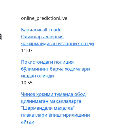
online_prediction
Live
Барчаси
call_made
а
Олимлар аллергия
чақирмайдиган итларни яратди
11:07
Покистондаги полиция
бўлимининг барча ходимлари
ишдан олинди
10:55
Чиноз ҳокими туманда обод
қилинмаган маҳаллаларга
“Шармандали маҳалла”
плакатлари ёпиштирилишини
айтди