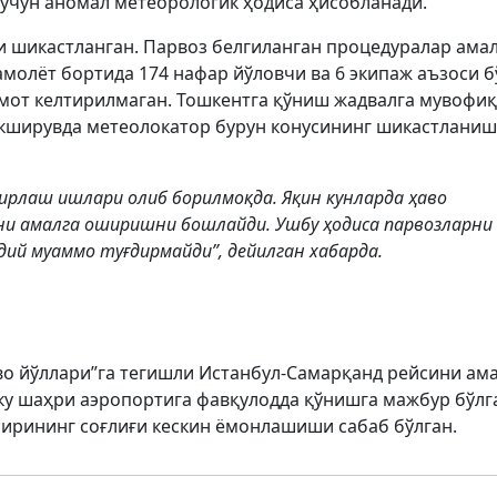
 учун аномал метеорологик ҳодиса ҳисобланади.
и шикастланган. Парвоз белгиланган процедуралар ама
молёт бортида 174 нафар йўловчи ва 6 экипаж аъзоси б
мот келтирилмаган. Тошкентга қўниш жадвалга мувофиқ
екширувда метеолокатор бурун конусининг шикастлани
рлаш ишлари олиб борилмоқда. Яқин кунларда ҳаво
ни амалга оширишни бошлайди. Ушбу ҳодиса парвозларни
ий муаммо туғдирмайди”, дейилган хабарда.
аво йўллари”га тегишли Истанбул-Самарқанд рейсини ам
у шаҳри аэропортига фавқулодда қўнишга мажбур бўлг
бирининг соғлиғи кескин ёмонлашиши сабаб бўлган.