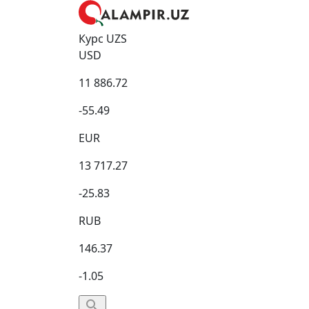
Курс UZS
USD
11 886.72
-55.49
EUR
13 717.27
-25.83
RUB
146.37
-1.05