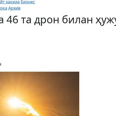
йт хақида
Бизнес
оқа
Архив
а 46 та дрон билан ҳу
а