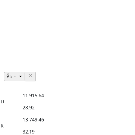
Ўз
11 915.64
SD
28.92
13 749.46
UR
32.19