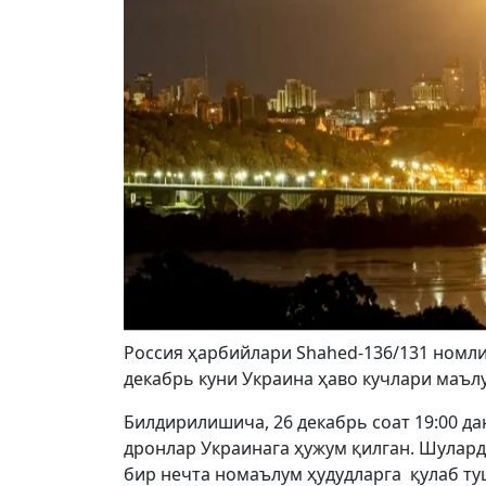
Россия ҳарбийлари Shahed-136/131 номли 
декабрь куни Украина ҳаво кучлари маъл
Билдирилишича, 26 декабрь соат 19:00 дан
дронлар Украинага ҳужум қилган. Шулард
бир нечта номаълум ҳудудларга қулаб ту