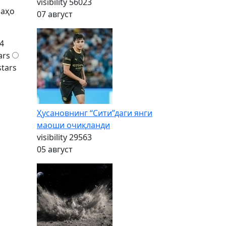
visibility
56023
баҳо
07 август
4
ars
stars
Ҳусановнинг “Сити”даги янги
маоши очиқланди
visibility
29563
05 август