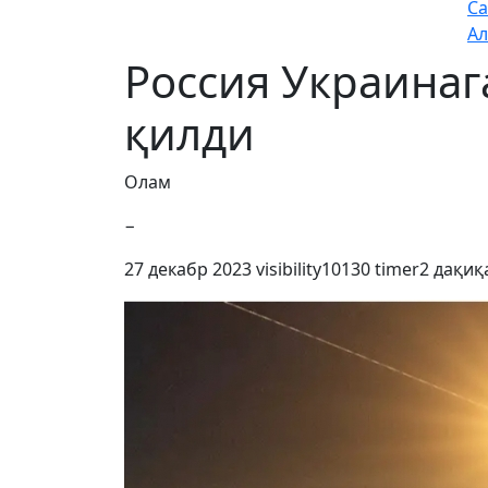
Са
Ал
Россия Украинаг
қилди
Олам
−
27 декабр 2023
visibility
10130
timer
2 дақиқ