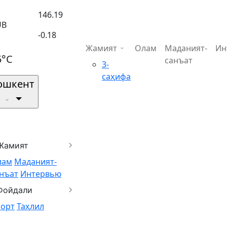
146.19
UB
-0.18
Жамият
Олам
Маданият-
Ин
5°C
санъат
3-
саҳифа
ошкент
Жамият
лам
Маданият-
нъат
Интервью
Фойдали
порт
Таҳлил