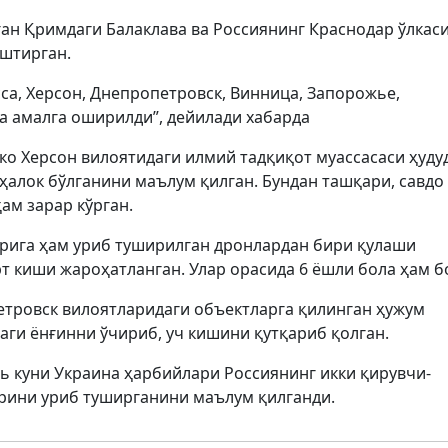
ган Қримдаги Балаклава ва Россиянинг Краснодар ўлкас
юштирган.
са, Херсон, Днепропетровск, Винница, Запорожье,
а амалга оширилди”, дейилади хабарда
о Херсон вилоятидаги илмий тадқиқот муассасаси ҳуду
алок бўлганини маълум қилган. Бундан ташқари, савдо
ҳам зарар кўрган.
арига ҳам уриб туширилган дронлардан бири қулаши
рт киши жароҳатланган. Улар орасида 6 ёшли бола ҳам б
етровск вилоятларидаги объектларга қилинган ҳужум
аги ёнғинни ўчириб, уч кишини қутқариб қолган.
рь куни Украина ҳарбийлари Россиянинг икки қирувчи-
арини уриб туширганини маълум қилганди.