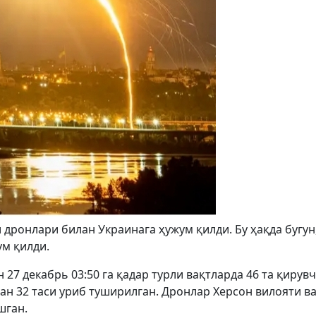
дронлари билан Украинага ҳужум қилди. Бу ҳақда бугун,
ум қилди.
 27 декабрь 03:50 га қадар турли вақтларда 46 та қирув
ан 32 таси уриб туширилган. Дронлар Херсон вилояти ва
шган.