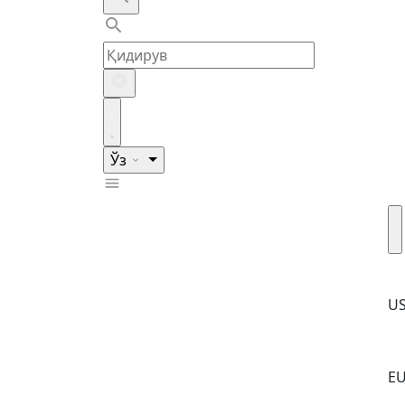
Ўз
U
E