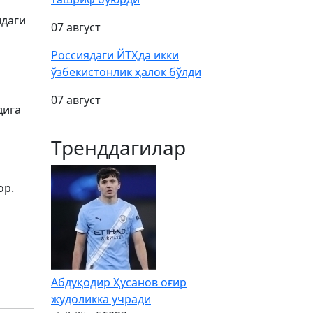
идаги
07 август
Россиядаги ЙТҲда икки
ўзбекистонлик ҳалок бўлди
07 август
дига
Тренддагилар
ор.
Абдуқодир Ҳусанов оғир
жудоликка учради