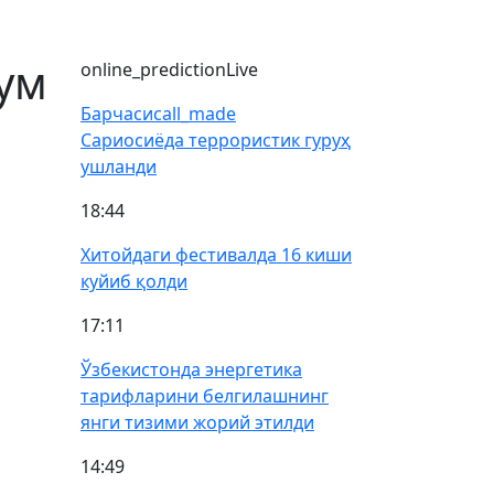
жум
online_prediction
Live
Барчаси
call_made
Сариосиёда террористик гуруҳ
ушланди
18:44
Хитойдаги фестивалда 16 киши
куйиб қолди
17:11
Ўзбекистонда энергетика
тарифларини белгилашнинг
янги тизими жорий этилди
14:49