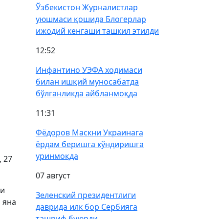
Ўзбекистон Журналистлар
уюшмаси қошида Блогерлар
ижодий кенгаши ташкил этилди
12:52
Инфантино УЭФА ходимаси
билан ишқий муносабатда
бўлганликда айбланмоқда
11:31
Фёдоров Маскни Украинага
ёрдам беришга кўндиришга
уринмоқда
 27
07 август
чи
Зеленский президентлиги
 яна
даврида илк бор Сербияга
ташриф буюрди