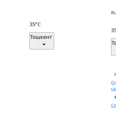
R
35°C
3
Тошкент
Т
О
са
С