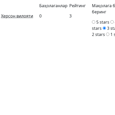
Баҳолаганлар
Рейтинг
Мақолага 
беринг
Херсон вилояти
0
3
5 stars
stars
3 st
2 stars
1 