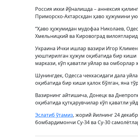
Россия икки йўналишда – аннексия қилин
Приморско-Ахтарскдан ҳаво ҳужумини у
“Ҳаво ҳужумидан мудофаа Николаев, Одес
Хмельницкий ва Кировоград вилоятларид
Украина Ички ишлар вазири Игор Клименк
уюштирилган ҳужум оқибатида бир киши ҳ
маркази, кўп қаватли уйлар ва омборлар 
Шунингдек, Одесса чеккасидаги дала уйл
оқибатида бир киши ҳалок бўлган, яна тў
Вазирнинг айтишича, Донецк ва Днепроп
оқибатида қутқарувчилар кўп қаватли уйд
Эслатиб ўтамиз
, жорий йилнинг 24 декаб
бомбардимончи Су-34 ва Су-30 самолётл