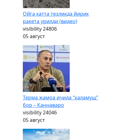
Ойга катта тезликда йирик
ракета урилди (видео)
visibility
24806
05 август
Терма жамоа ичида “каламуш”
бор – Каннаваро
visibility
24046
05 август