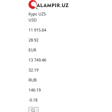
Курс UZS
USD
11 915.64
28.92
EUR
13 749.46
32.19
RUB
146.19
-0.18