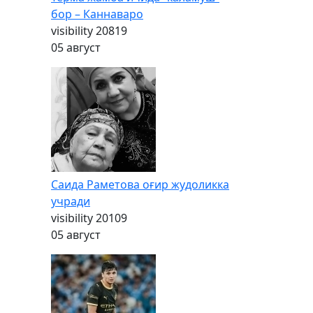
бор – Каннаваро
visibility
20819
05 август
Саида Раметова оғир жудоликка
учради
visibility
20109
05 август