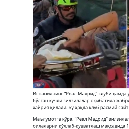
Испаниянинг “Реал Мадрид” клуби ҳамда 
бўлган кучли зилзилалар оқибатида жабр
хайрия қилади. Бу ҳақда клуб расмий сай
Маълумотга кўра, “Реал Мадрид” зилзилал
оилаларни қўллаб-қувватлаш мақсадида 