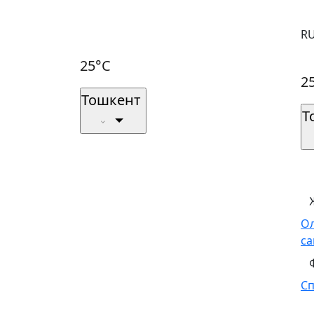
R
25°C
2
Тошкент
Т
О
са
С