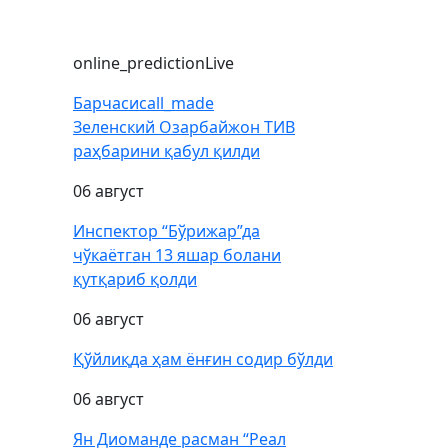
online_prediction
Live
Барчаси
call_made
Зеленский Озарбайжон ТИВ
раҳбарини қабул қилди
06 август
Инспектор “Бўрижар”да
чўкаётган 13 яшар болани
қутқариб қолди
06 август
Қўйлиқда ҳам ёнғин содир бўлди
06 август
Ян Диоманде расман “Реал