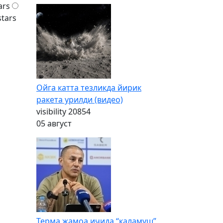
ars
stars
Ойга катта тезликда йирик
ракета урилди (видео)
visibility
20854
05 август
Терма жамоа ичида “каламуш”