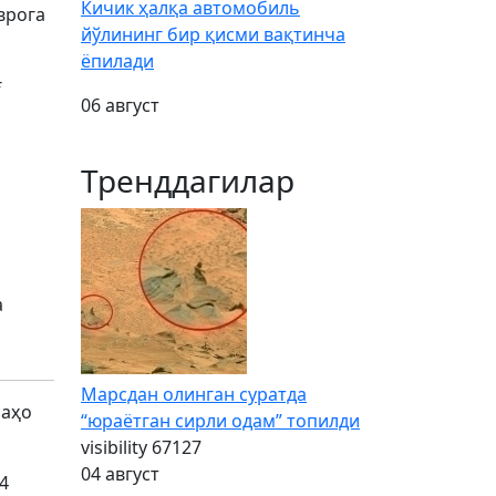
Кичик ҳалқа автомобиль
врога
йўлининг бир қисми вақтинча
ёпилади
ғ
06 август
Тренддагилар
а
Марсдан олинган суратда
баҳо
“юраётган сирли одам” топилди
visibility
67127
04 август
4