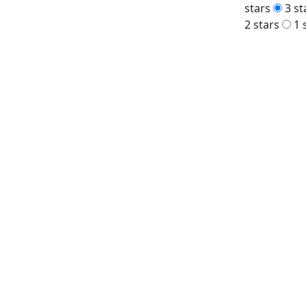
stars
3 st
2 stars
1 