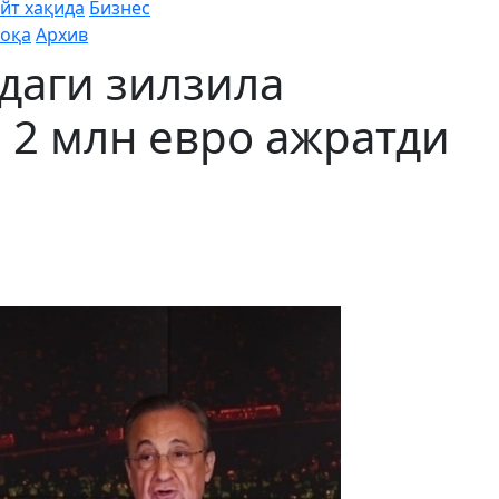
йт хақида
Бизнес
оқа
Архив
адаги зилзила
 2 млн евро ажратди