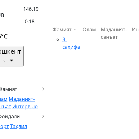
146.19
UB
-0.18
Жамият
Олам
Маданият-
Ин
5°C
санъат
3-
саҳифа
ошкент
Жамият
лам
Маданият-
нъат
Интервью
Фойдали
порт
Таҳлил