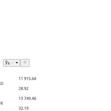
Ўз
11 915.64
SD
28.92
13 749.46
UR
32.19