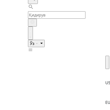
Ўз
U
E