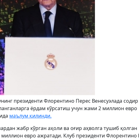
унинг президенти Флорентино Перес Венесуэлада содир
ланганларга ёрдам кўрсатиш учун жами 2 миллион евро
тида
маълум қилинди.
ардан жабр кўрган аҳоли ва оғир аҳволга тушиб қолган
1 миллион евро ажратади. Клуб президенти Флорентино