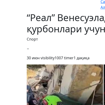
Са
Ал
“Реал” Венесуэл
қурбонлари учун
Спорт
−
30 июн
visibility
1007
timer
1 дақиқа