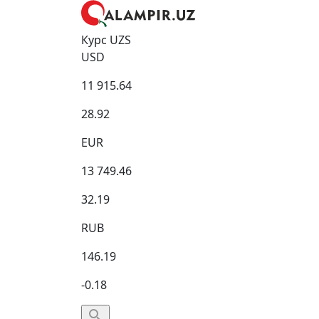
Курс UZS
USD
11 915.64
28.92
EUR
13 749.46
32.19
RUB
146.19
-0.18