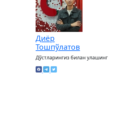
Диёр
Тошпўлатов
Дўстларингиз билан улашинг