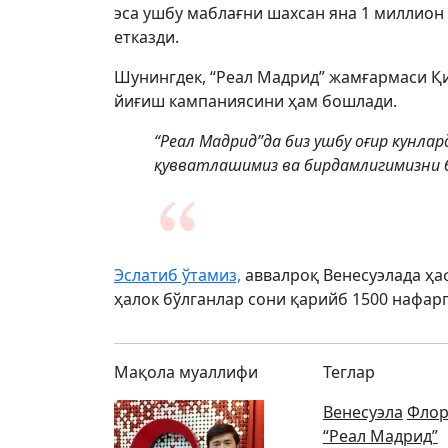
эса ушбу маблағни шахсан яна 1 миллион
етказди.
Шунингдек, “Реал Мадрид” жамғармаси Қ
йиғиш кампаниясини ҳам бошлади.
“Реал Мадрид”да биз ушбу оғир кунлар
қувватлашимиз ва бирдамлигимизни б
Эслатиб ўтамиз,
аввалроқ Венесуэлада ҳаф
ҳалок бўлганлар сони қарийб 1500 нафарг
Мақола муаллифи
Теглар
Венесуэла
Флор
“Реал Мадрид”