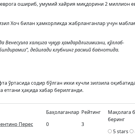
 еврога ошириб, умумий хайрия миқдорини 2 миллион е
изил Хоч билан ҳамкорликда жабрланганлар учун мабла
да Венесуэла халқига чуқур ҳамдардлигимизни, қўллаб-
илдирамиз”, дейилади клубнинг расмий баёнотида.
та ўртасида содир бўлган икки кучли зилзила оқибатид
а етгани ҳақида хабар берилганди.
Баҳолаганлар
Рейтинг
Мақолага 
беринг
ентино Перес
0
3
5 stars