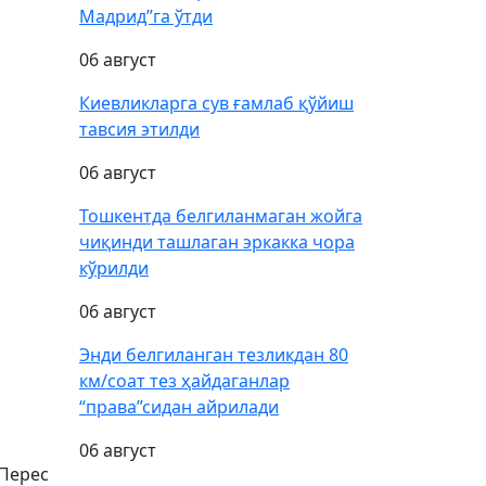
Мадрид”га ўтди
06 август
Киевликларга сув ғамлаб қўйиш
тавсия этилди
06 август
Тошкентда белгиланмаган жойга
чиқинди ташлаган эркакка чора
кўрилди
06 август
Энди белгиланган тезликдан 80
км/соат тез ҳайдаганлар
“права”сидан айрилади
06 август
 Перес