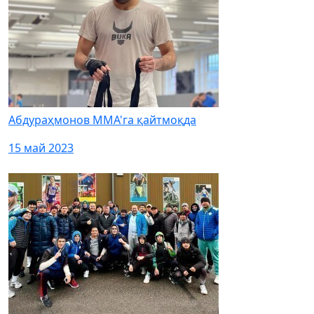
Абдураҳмонов MMA'га қайтмоқда
15 май 2023