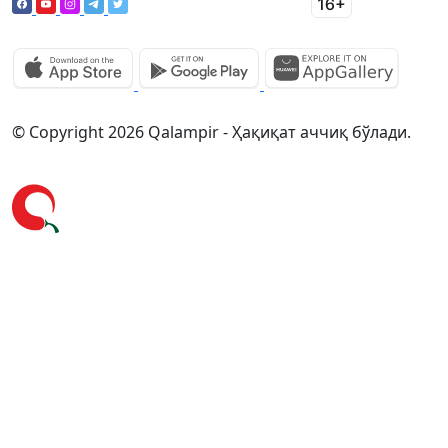
© Copyright 2026 Qalampir - Ҳақиқат аччиқ бўлади.