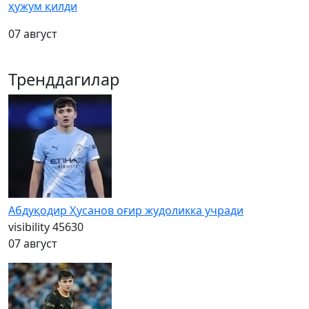
ҳужум қилди
07 август
Тренддагилар
Абдуқодир Ҳусанов оғир жудоликка учради
visibility
45630
07 август