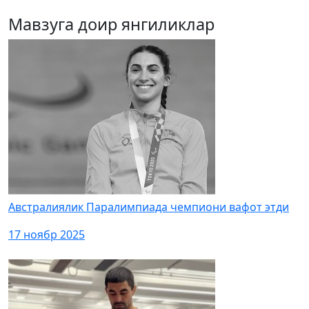
Мавзуга доир янгиликлар
Австралиялик Паралимпиада чемпиони вафот этди
17 ноябр 2025