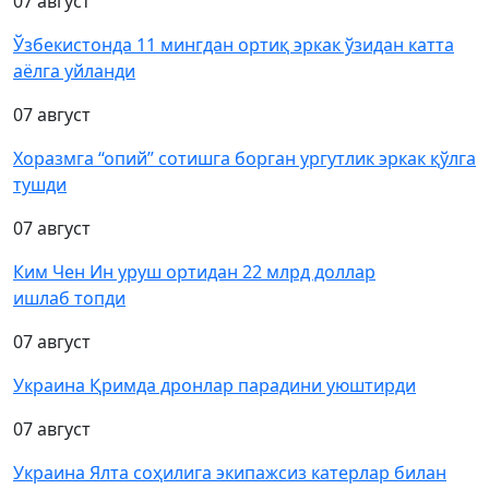
07 август
Ўзбекистонда 11 мингдан ортиқ эркак ўзидан катта
аёлга уйланди
07 август
Хоразмга “опий” сотишга борган ургутлик эркак қўлга
тушди
07 август
Ким Чен Ин уруш ортидан 22 млрд доллар
ишлаб топди
07 август
Украина Қримда дронлар парадини уюштирди
07 август
Украина Ялта соҳилига экипажсиз катерлар билан