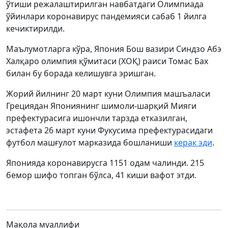
ўтиши режалаштирилган навбатдаги Олимпиада
ўйинлари коронавирус пандемияси сабаб 1 йилга
кечиктирилди.
Маълумотларга кўра, Япония Бош вазири Синдзо Aбэ
Халқаро олимпия қўмитаси (ХОҚ) раиси Томас Бах
билан бу борада келишувга эришган.
Жорий йилнинг 20 март куни Олимпия машъаласи
Грециядан Япониянинг шимоли-шарқий Мияги
префектурасига ишончли тарзда етказилган,
эстафета 26 март куни Фукусима префектурасидаги
футбол машғулот марказида бошланиши
керак эди
.
Японияда коронавирусга 1151 одам чалинди. 215
бемор шифо топган бўлса, 41 киши вафот этди.
Мақола муаллифи