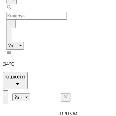
Ўз
34°C
Тошкент
Ўз
11 915.64