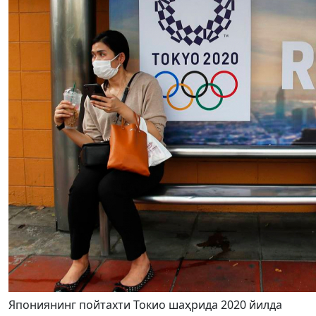
Япониянинг пойтахти Токио шаҳрида 2020 йилда