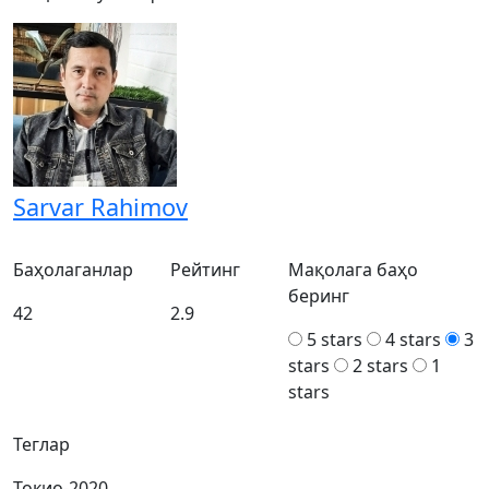
Sarvar Rahimov
Баҳолаганлар
Рейтинг
Мақолага баҳо
беринг
42
2.9
5 stars
4 stars
3
stars
2 stars
1
stars
Теглар
Токио-2020