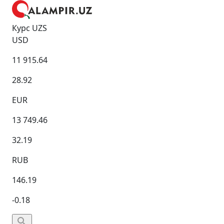
Курс UZS
USD
11 915.64
28.92
EUR
13 749.46
32.19
RUB
146.19
-0.18