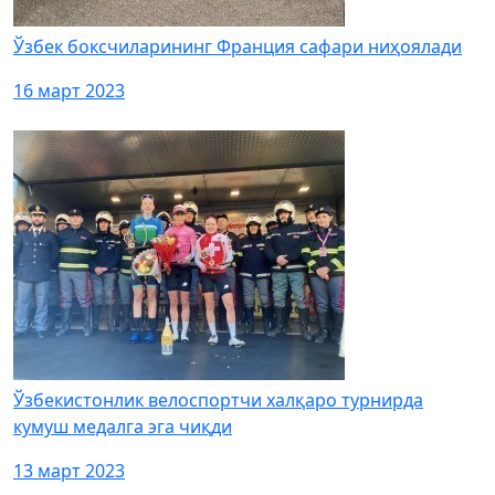
Ўзбек боксчиларининг Франция сафари ниҳоялади
16 март 2023
Ўзбекистонлик велоспортчи халқаро турнирда
кумуш медалга эга чиқди
13 март 2023