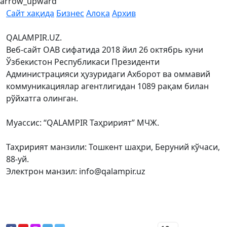
arrow_upward
Сайт хақида
Бизнес
Алоқа
Архив
QALAMPIR.UZ.
Веб-сайт ОАВ сифатида 2018 йил 26 октябрь куни
Ўзбекистон Республикаси Президенти
Администрацияси ҳузуридаги Ахборот ва оммавий
коммуникациялар агентлигидан 1089 рақам билан
рўйхатга олинган.
Муассис: “QALAMPIR Таҳририят” МЧЖ.
Таҳририят манзили: Тошкент шаҳри, Беруний кўчаси,
88-уй.
Электрон манзил: info@qalampir.uz