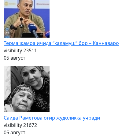
Терма жамоа ичида “каламуш” бор – Каннаваро
visibility
23511
05 август
Саида Раметова оғир жудоликка учради
visibility
21672
05 август