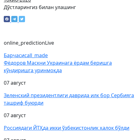
Дўстларингиз билан улашинг
online_prediction
Live
Барчаси
call_made
Фёдоров Маскни Украинага ёрдам беришга
кўндиришга уринмоқда
07 август
Зеленский президентлиги даврида илк бор Сербияга
ташриф буюрди
07 август
Россиядаги ЙТҲда икки ўзбекистонлик ҳалок бўлди