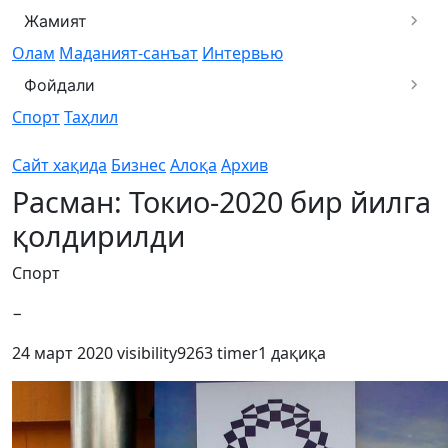
Жамият
Олам
Маданият-санъат
Интервью
Фойдали
Спорт
Таҳлил
Сайт хақида
Бизнес
Алоқа
Архив
Расман: Токио-2020 бир йилга
қолдирилди
Спорт
−
24 март 2020
visibility
9263
timer
1 дақиқа