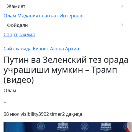
Жамият
Олам
Маданият-санъат
Интервью
Фойдали
Спорт
Таҳлил
Сайт хақида
Бизнес
Алоқа
Архив
Путин ва Зеленский тез орада
учрашиши мумкин – Трамп
(видео)
Олам
−
08 июл
visibility
3902
timer
2 дақиқа