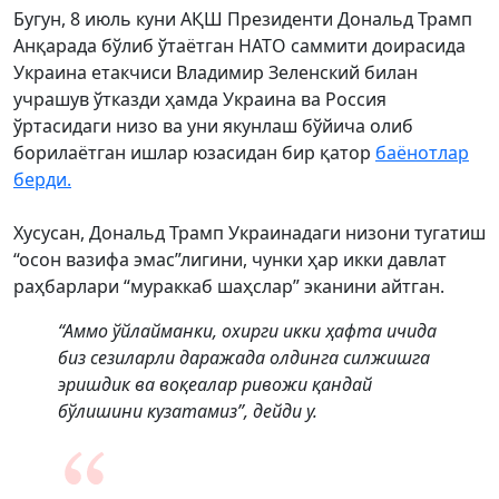
Бугун, 8 июль куни АҚШ Президенти Дональд Трамп
Анқарада бўлиб ўтаётган НАТО саммити доирасида
Украина етакчиси Владимир Зеленский билан
учрашув ўтказди ҳамда Украина ва Россия
ўртасидаги низо ва уни якунлаш бўйича олиб
борилаётган ишлар юзасидан бир қатор
баёнотлар
берди.
Хусусан, Дональд Трамп Украинадаги низони тугатиш
“осон вазифа эмас”лигини, чунки ҳар икки давлат
раҳбарлари “мураккаб шаҳслар” эканини айтган.
“Аммо ўйлайманки, охирги икки ҳафта ичида
биз сезиларли даражада олдинга силжишга
эришдик ва воқеалар ривожи қандай
бўлишини кузатамиз”, дейди у.