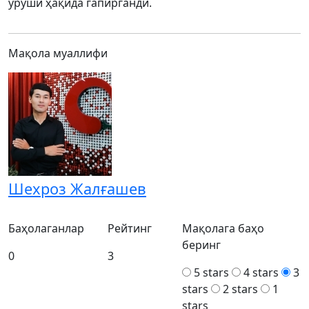
уруши ҳақида гапирганди.
Мақола муаллифи
Шехроз Жалғашев
Баҳолаганлар
Рейтинг
Мақолага баҳо
беринг
0
3
5 stars
4 stars
3
stars
2 stars
1
stars