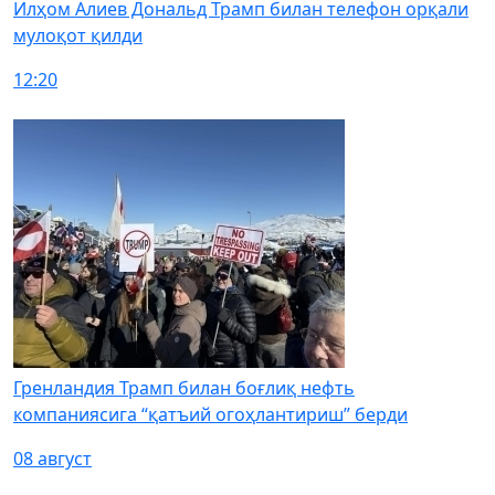
Илҳом Алиев Дональд Трамп билан телефон орқали
мулоқот қилди
12:20
Гренландия Трамп билан боғлиқ нефть
компаниясига “қатъий огоҳлантириш” берди
08 август