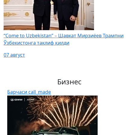
“Come to Uzbekistan” – Шавкат Мирзиёев Трампни
Ўзбекистонга таклиф қилди
07 август
Бизнес
Барчаси
call_made