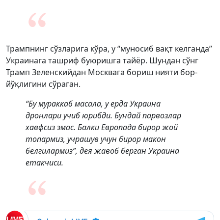
Трампнинг сўзларига кўра, у “муносиб вақт келганда”
Украинага ташриф буюришга тайёр. Шундан сўнг
Трамп Зеленскийдан Москвага бориш нияти бор-
йўқлигини сўраган.
“Бу мураккаб масала, у ерда Украина
дронлари учиб юрибди. Бундай парвозлар
хавфсиз эмас. Балки Европада бирор жой
топармиз, учрашув учун бирор макон
белгилармиз”, дея жавоб берган Украина
етакчиси.