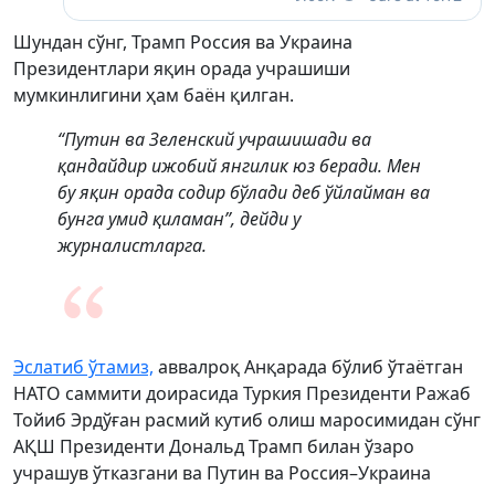
Шундан сўнг, Трамп Россия ва Украина
Президентлари яқин орада учрашиши
мумкинлигини ҳам баён қилган.
“Путин ва Зеленский учрашишади ва
қандайдир ижобий янгилик юз беради. Мен
бу яқин орада содир бўлади деб ўйлайман ва
бунга умид қиламан”, дейди у
журналистларга.
Эслатиб ўтамиз,
аввалроқ Анқарада бўлиб ўтаётган
НАТО саммити доирасида Туркия Президенти Ражаб
Тойиб Эрдўған расмий кутиб олиш маросимидан сўнг
АҚШ Президенти Дональд Трамп билан ўзаро
учрашув ўтказгани ва Путин ва Россия–Украина