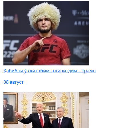
Ҳабибни ўз китобимга киритдим – Трамп
08 август