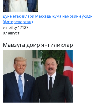
Дунё етакчилари Маккада жума намозини ўқиди
(фоторепортаж)
visibility
17127
07 август
Мавзуга доир янгиликлар