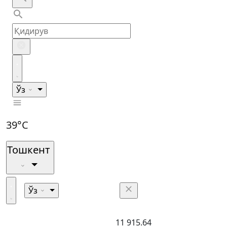
Ўз
39°C
Тошкент
Ўз
11 915.64