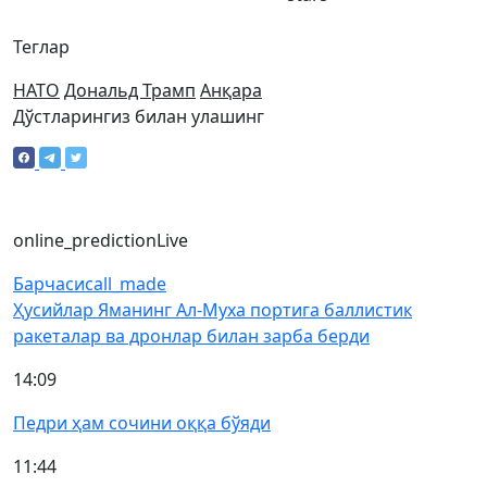
Теглар
НАТО
Дональд Трамп
Анқара
Дўстларингиз билан улашинг
online_prediction
Live
Барчаси
call_made
Ҳусийлар Яманинг Ал-Муха портига баллистик
ракеталар ва дронлар билан зарба берди
14:09
Педри ҳам сочини оққа бўяди
11:44