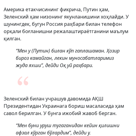
Америка етакчисининг фикрича, Путин ҳам,
Зеленский ҳам низонинг якунланишини хоҳлайди. У
шунингдек, бугун Россия раҳбари билан телефон
орқали боғланишни режалаштираётганини маълум
қилган.
“Мен у (Путин) билан кўп гаплашаман. Ҳозир
бироз камайган, лекин муносабатларимиз
жуда яхши”, дейди Оқ уй раҳбари.
Зеленский билан учрашув давомида АҚШ
Президентидан Украинага бориш масаласида ҳам
савол берилган. У бунга ижобий жавоб берган.
“Мен буни уруш тугаганидан кейин қилишни
афзал кўрган бўлардим”, дейди у.