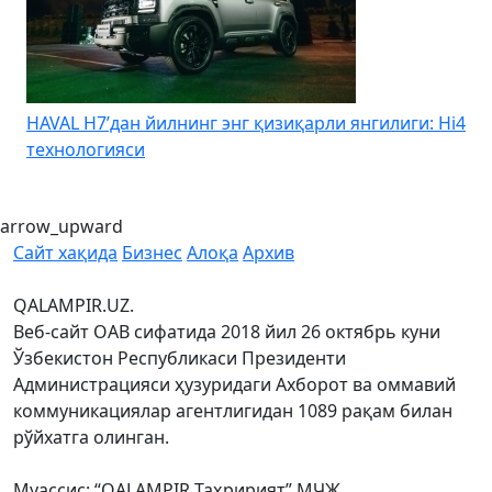
қизиқарли янгилиги: Hi4
Kia Uzbekistan – Kia Sonet учун
бошланадиган муддатли тўлов
arrow_upward
Сайт хақида
Бизнес
Алоқа
Архив
QALAMPIR.UZ.
Веб-сайт ОАВ сифатида 2018 йил 26 октябрь куни
Ўзбекистон Республикаси Президенти
Администрацияси ҳузуридаги Ахборот ва оммавий
коммуникациялар агентлигидан 1089 рақам билан
рўйхатга олинган.
Муассис: “QALAMPIR Таҳририят” МЧЖ.