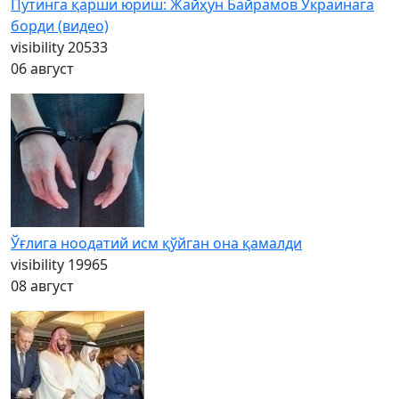
Путинга қарши юриш: Жайҳун Байрамов Украинага
борди (видео)
visibility
20533
06 август
Ўғлига ноодатий исм қўйган она қамалди
visibility
19965
08 август