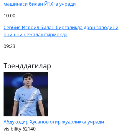
машинаси билан ЙТҲга учради
10:00
Сербия Исроил билан биргаликда дрон заводини
очишни режалаштирмоқда
09:23
Тренддагилар
Абдуқодир Ҳусанов оғир жудоликка учради
visibility
62140