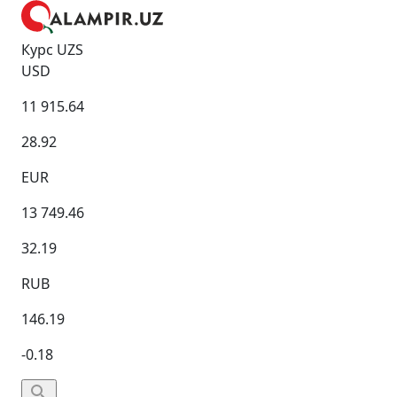
Курс UZS
USD
11 915.64
28.92
EUR
13 749.46
32.19
RUB
146.19
-0.18