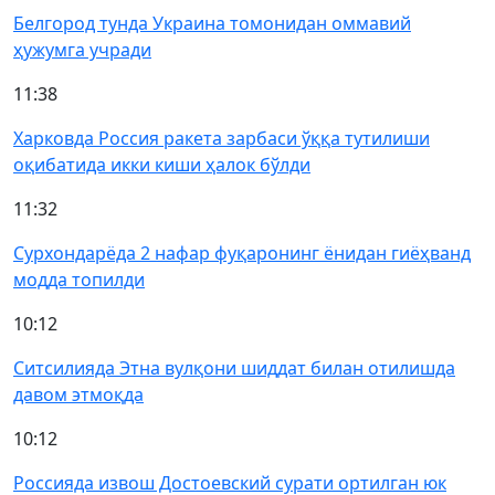
Белгород тунда Украина томонидан оммавий
ҳужумга учради
11:38
Харковда Россия ракета зарбаси ўққа тутилиши
оқибатида икки киши ҳалок бўлди
11:32
Сурхондарёда 2 нафар фуқаронинг ёнидан гиёҳванд
модда топилди
10:12
Ситсилияда Этна вулқони шиддат билан отилишда
давом этмоқда
10:12
Россияда извош Достоевский сурати ортилган юк