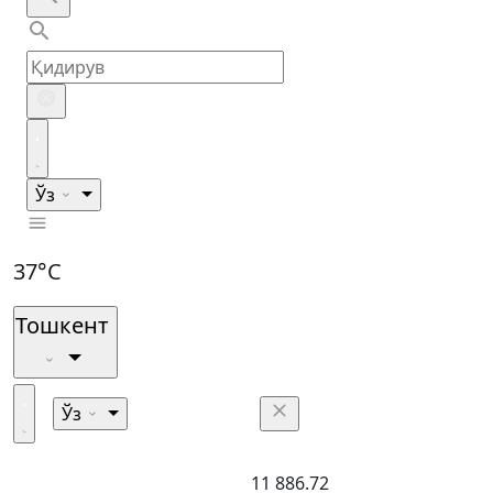
Ўз
37°C
Тошкент
Ўз
11 886.72