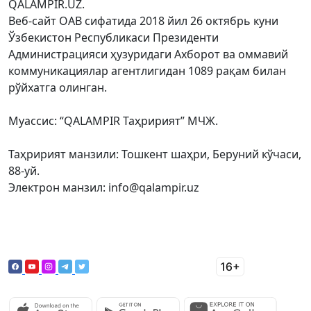
QALAMPIR.UZ.
Веб-сайт ОАВ сифатида 2018 йил 26 октябрь куни
Ўзбекистон Республикаси Президенти
Администрацияси ҳузуридаги Ахборот ва оммавий
коммуникациялар агентлигидан 1089 рақам билан
рўйхатга олинган.
Муассис: “QALAMPIR Таҳририят” МЧЖ.
Таҳририят манзили: Тошкент шаҳри, Беруний кўчаси,
88-уй.
Электрон манзил: info@qalampir.uz