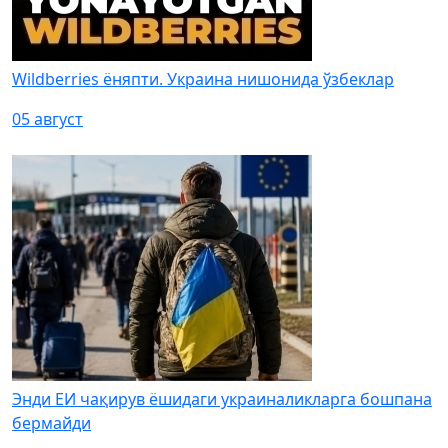
Wildberries ёняпти. Украина нишонида ўзбеклар
05 август
Энди ЕИ чақирув ёшидаги украиналикларга бошпана
бермайди