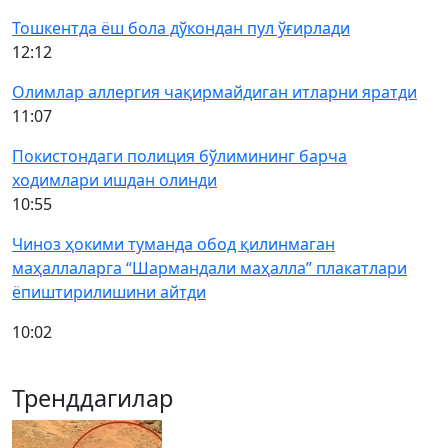
Тошкентда ёш бола дўкондан пул ўғирлади
12:12
Олимлар аллергия чақирмайдиган итларни яратди
11:07
Покистондаги полиция бўлимининг барча
ходимлари ишдан олинди
10:55
Чиноз ҳокими туманда обод қилинмаган
маҳаллаларга “Шармандали маҳалла” плакатлари
ёпиштирилишини айтди
10:02
Тренддагилар