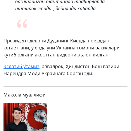
бағишланган тантанали тадбирларда
иштирок этади”, дейилади хабарда.
Президент девони Дуданинг Киевда поезддан
кетаётгани, у ерда уни Украина томони вакиллари
кутиб олгани акс этган видеони эълон қилган.
Эслатиб ўтамиз
, аввалроқ, Ҳиндистон Бош вазири
Нарендра Моди Украинага борган эди.
Мақола муаллифи