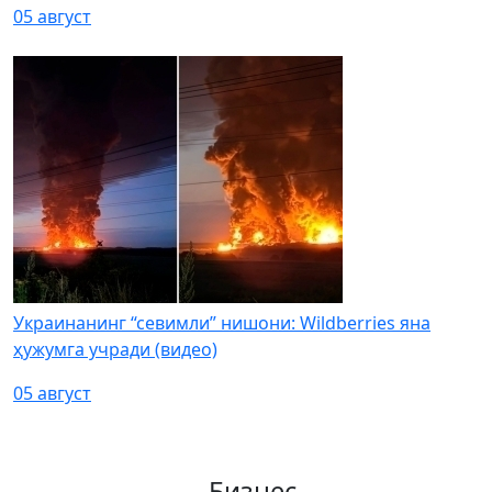
05 август
Украинанинг “севимли” нишони: Wildberries яна
ҳужумга учради (видео)
05 август
Бизнес