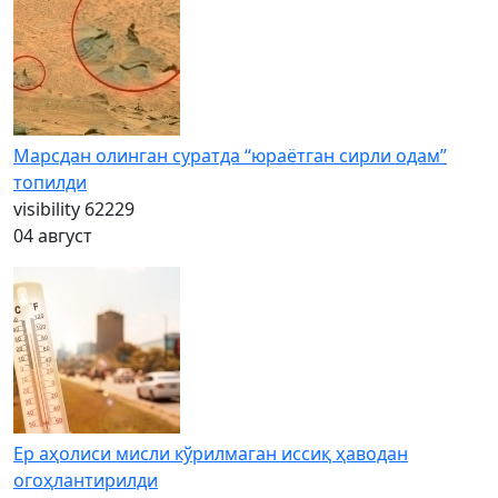
Марсдан олинган суратда “юраётган сирли одам”
топилди
visibility
62229
04 август
Ер аҳолиси мисли кўрилмаган иссиқ ҳаводан
огоҳлантирилди