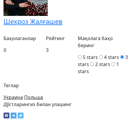
Шехроз Жалғашев
Баҳолаганлар
Рейтинг
Мақолага баҳо
беринг
0
3
5 stars
4 stars
3
stars
2 stars
1
stars
Теглар
Украина
Польша
Дўстларингиз билан улашинг