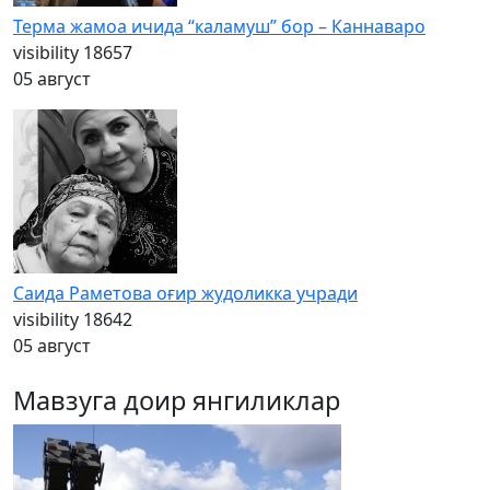
Терма жамоа ичида “каламуш” бор – Каннаваро
visibility
18657
05 август
Саида Раметова оғир жудоликка учради
visibility
18642
05 август
Мавзуга доир янгиликлар