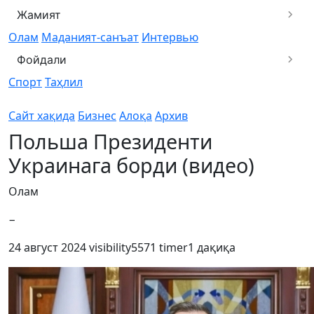
Жамият
Олам
Маданият-санъат
Интервью
Фойдали
Спорт
Таҳлил
Сайт хақида
Бизнес
Алоқа
Архив
Польша Президенти
Украинага борди (видео)
Олам
−
24 август 2024
visibility
5571
timer
1 дақиқа