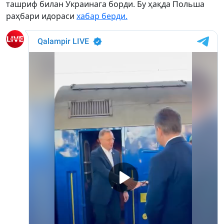
ташриф билан Украинага борди. Бу ҳақда Польша
раҳбари идораси
хабар берди.