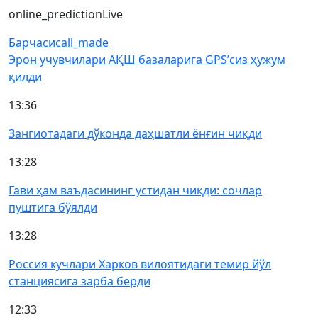
online_prediction
Live
Барчаси
call_made
Эрон учувчилари АҚШ базаларига GPS’сиз ҳужум
қилди
13:36
Зангиотадаги дўконда даҳшатли ёнғин чиқди
13:28
Гави ҳам ваъдасининг устидан чиқди: сочлар
пуштига бўялди
13:28
Россия кучлари Харков вилоятидаги темир йўл
станциясига зарба берди
12:33