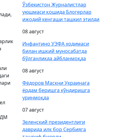
Ўзбекистон Журналистлар
уюшмаси қошида Блогерлар
лади,
ижодий кенгаши ташкил этилди
08 август
арлик
Инфантино УЭФА ходимаси
н
билан ишқий муносабатда
бўлганликда айбланмоқда
нли
08 август
даги
лари
Фёдоров Маскни Украинага
ёрдам беришга кўндиришга
уринмоқда
ел
07 август
 ДМ
Зеленский президентлиги
даврида илк бор Сербияга
ташриф буюрди