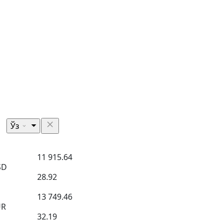
Ўз
11 915.64
SD
28.92
13 749.46
UR
32.19