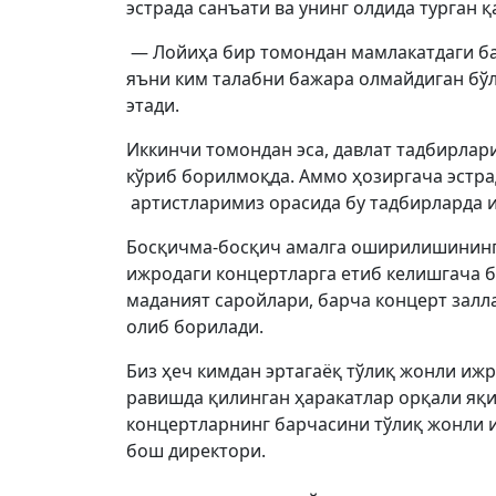
эстрада санъати ва унинг олдида турган 
— Лойиҳа бир томондан мамлакатдаги ба
яъни ким талабни бажара олмайдиган бўл
этади.
Иккинчи томондан эса, давлат тадбирлар
кўриб борилмоқда. Аммо ҳозиргача эстрад
артистларимиз орасида бу тадбирларда 
Босқичма-босқич амалга оширилишининг 
ижродаги концертларга етиб келишгача бў
маданият саройлари, барча концерт зал
олиб борилади.
Биз ҳеч кимдан эртагаёқ тўлиқ жонли иж
равишда қилинган ҳаракатлар орқали яқи
концертларнинг барчасини тўлиқ жонли 
бош директори.