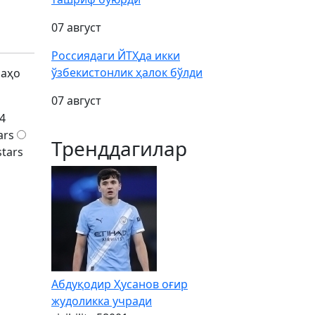
07 август
Россиядаги ЙТҲда икки
ўзбекистонлик ҳалок бўлди
баҳо
07 август
4
ars
Тренддагилар
stars
Абдуқодир Ҳусанов оғир
жудоликка учради