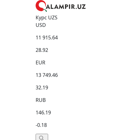
Курс UZS
USD
11 915.64
28.92
EUR
13 749.46
32.19
RUB
146.19
-0.18