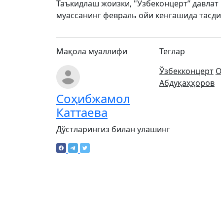
Таъкидлаш жоизки, "Ўзбеконцерт” давлат
муассанинг февраль ойи кенгашида тасд
Мақола муаллифи
Теглар
Ўзбекконцерт
О
Абдуқаҳҳоров
Соҳибжамол
Каттаева
Дўстларингиз билан улашинг