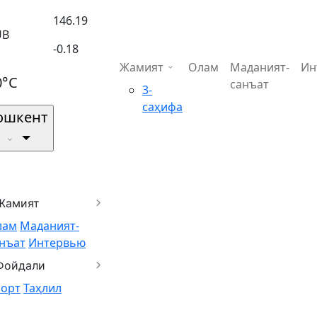
146.19
UB
-0.18
Жамият
Олам
Маданият-
Ин
0°C
санъат
3-
саҳифа
ошкент
Жамият
лам
Маданият-
нъат
Интервью
Фойдали
порт
Таҳлил