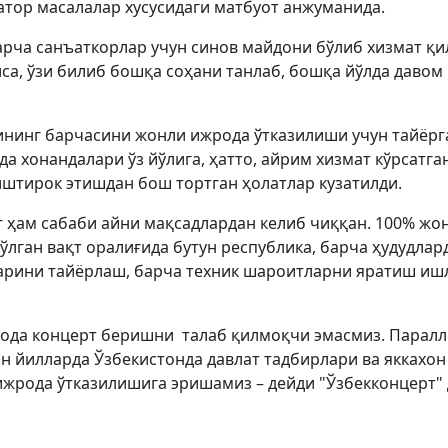
қатор масалалар хусусидаги матбуот анжуманида.
рча санъаткорлар учун синов майдони бўлиб хизмат қи
са, ўзи билиб бошқа соҳани танлаб, бошқа йўлда давом
ининг барчасини жонли ижрода ўтказилиши учун тайёрг
а хонандалари ўз йўлига, ҳатто, айрим хизмат кўрсатга
иштирок этишдан бош тортган ҳолатлар кузатилди.
ҳам сабаби айни мақсадлардан келиб чиққан. 100% жо
лган вақт оралиғида бутун республика, барча ҳудудлар
ларини тайёрлаш, барча техник шароитларни яратиш иш
рода концерт беришни талаб қилмоқчи эмасмиз. Паралл
н йилларда Ўзбекистонда давлат тадбирлари ва яккахон
ижрода ўтказилишига эришамиз – дейди "Ўзбекконцерт"