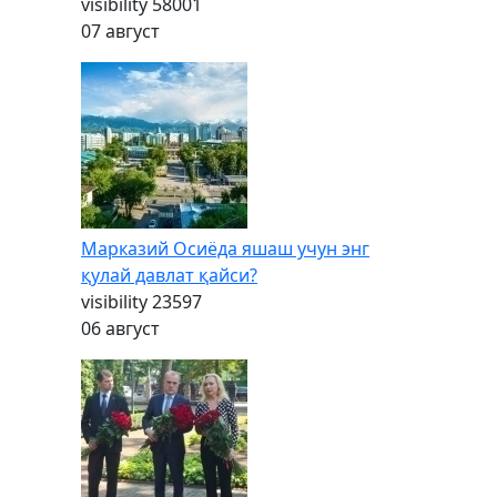
visibility
58001
07 август
Марказий Осиёда яшаш учун энг
қулай давлат қайси?
visibility
23597
06 август