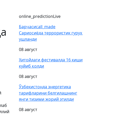
online_prediction
Live
Барчаси
call_made
қа
Сариосиёда террористик гуруҳ
ушланди
08 август
Хитойдаги фестивалда 16 киши
куйиб қолди
08 август
Ўзбекистонда энергетика
й
тарифларини белгилашнинг
янги тизими жорий этилди
шлаб
08 август
иллий