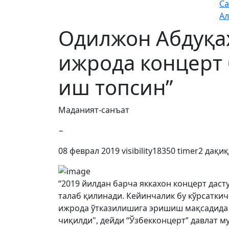
Са
Ал
Одилжон Абдуқа
ижрода концерт 
иш топсин”
Маданият-санъат
−
08 феврал 2019
visibility
18350
timer
2 дақиқ
“2019 йилдан барча яккахон концерт дас
талаб қилинади. Кейинчалик бу кўрсатк
ижрода ўтказилишига эришиш мақсадида 
чиқилди", дейди “Ўзбекконцерт” давлат 