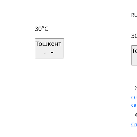
R
30°C
3
Тошкент
Т
О
са
С