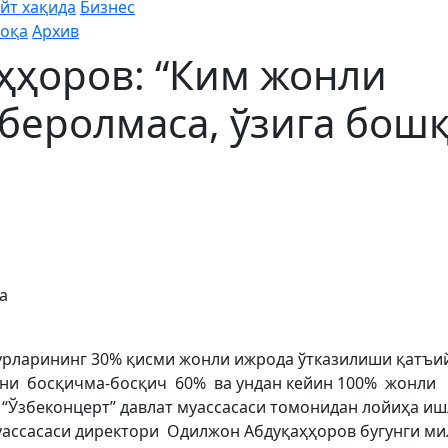
йт хақида
Бизнес
оқа
Архив
ҳҳоров: “Ким жонли
беролмаса, ўзига бош
а
турларининг 30% қисми жонли ижрода ўтказилиши қатъи
ични босқичма-босқич 60% ва ундан кейин 100% жонли
“Ўзбеконцерт” давлат муассасаси томонидан лойиҳа и
муассасаси директори Одилжон Абдуқаҳҳоров бугунги м