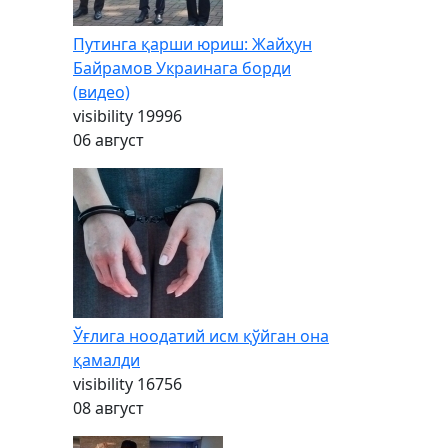
Путинга қарши юриш: Жайҳун
Байрамов Украинага борди
(видео)
visibility
19996
06 август
Ўғлига ноодатий исм қўйган она
қамалди
visibility
16756
08 август