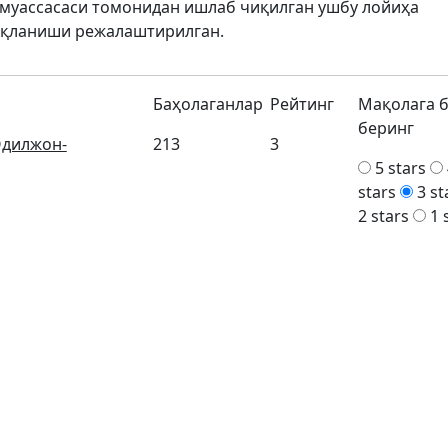
 муассасаси томонидан ишлаб чиқилган ушбу лойиҳа
иқланиши режалаштирилган.
Баҳолаганлар
Рейтинг
Мақолага 
беринг
дилжон-
213
3
5 stars
stars
3 st
2 stars
1 