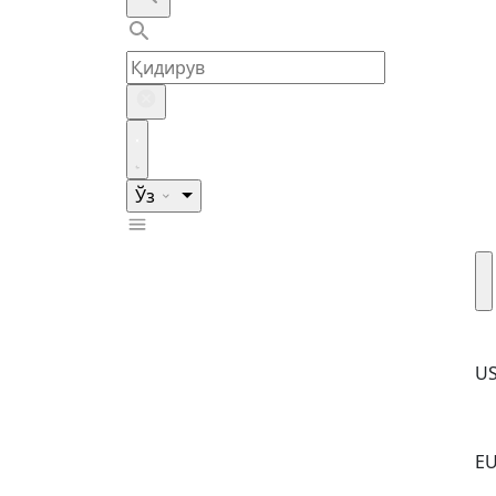
Ўз
U
E