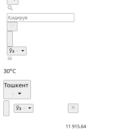
Ўз
30°C
Тошкент
Ўз
11 915.64