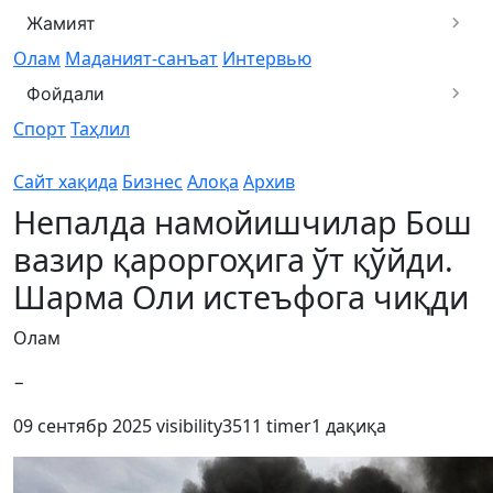
Жамият
Олам
Маданият-санъат
Интервью
Фойдали
Спорт
Таҳлил
Сайт хақида
Бизнес
Алоқа
Архив
Непалда намойишчилар Бош
вазир қароргоҳига ўт қўйди.
Шарма Оли истеъфога чиқди
Олам
−
09 сентябр 2025
visibility
3511
timer
1 дақиқа