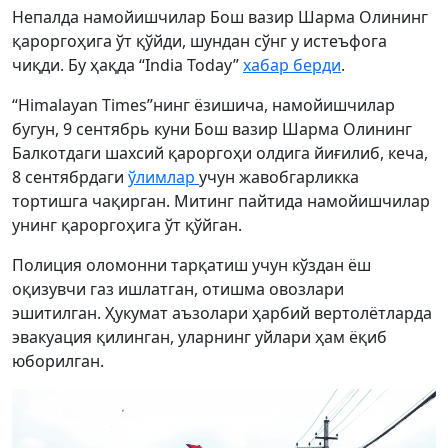
Непалда намойишчилар Бош вазир Шарма Олининг
қароргоҳига ўт қўйди, шундан сўнг у истеъфога
чиқди. Бу ҳақда “India Today”
хабар берди
.
“Himalayan Times”нинг ёзишича, намойишчилар
бугун, 9 сентябрь куни Бош вазир Шарма Олининг
Балкотдаги шахсий қароргоҳи олдига йиғилиб, кеча,
8 сентябрдаги
ўлимлар
учун жавобгарликка
тортишга чақирган. Митинг пайтида намойишчилар
унинг қароргоҳига ўт қўйган.
Полиция оломонни тарқатиш учун кўздан ёш
оқизувчи газ ишлатган, отишма овозлари
эшитилган. Ҳукумат аъзолари ҳарбий вертолётларда
эвакуация қилинган, уларнинг уйлари ҳам ёқиб
юборилган.