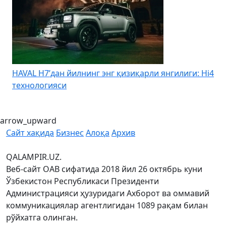
HAVAL H7’дан йилнинг энг қизиқарли янгилиги: Hi4
K
технологияси
arrow_upward
Сайт хақида
Бизнес
Алоқа
Архив
QALAMPIR.UZ.
Веб-сайт ОАВ сифатида 2018 йил 26 октябрь куни
Ўзбекистон Республикаси Президенти
Администрацияси ҳузуридаги Ахборот ва оммавий
коммуникациялар агентлигидан 1089 рақам билан
рўйхатга олинган.