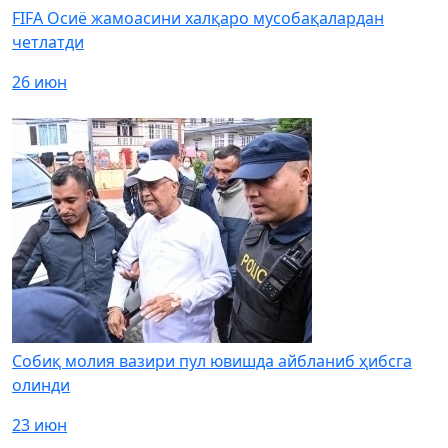
FIFA Осиё жамоасини халқаро мусобақалардан
четлатди
26 июн
Собиқ молия вазири пул ювишда айбланиб ҳибсга
олинди
23 июн