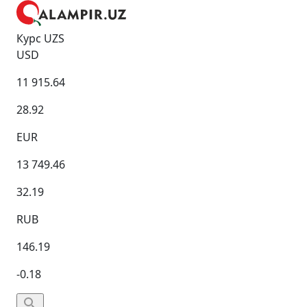
Курс UZS
USD
11 915.64
28.92
EUR
13 749.46
32.19
RUB
146.19
-0.18