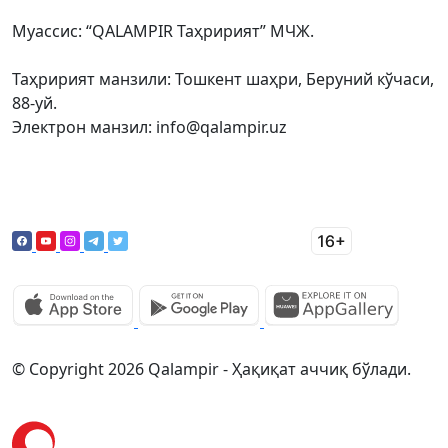
Муассис: “QALAMPIR Таҳририят” МЧЖ.
Таҳририят манзили: Тошкент шаҳри, Беруний кўчаси,
88-уй.
Электрон манзил: info@qalampir.uz
© Copyright 2026 Qalampir - Ҳақиқат аччиқ бўлади.