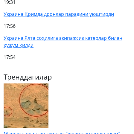
19:31
Украина Қримда дронлар парадини уюштирди
17:56
Украина Ялта соҳилига экипажсиз катерлар билан
ҳужум қилди
17:54
Тренддагилар
Марсдан олинган суратда “юраётган сирли одам”