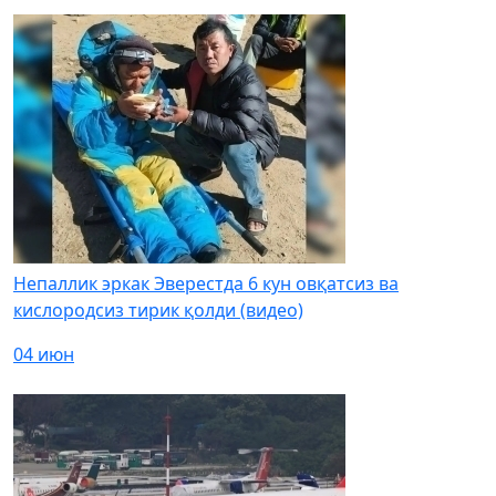
Непаллик эркак Эверестда 6 кун овқатсиз ва
кислородсиз тирик қолди (видео)
04 июн