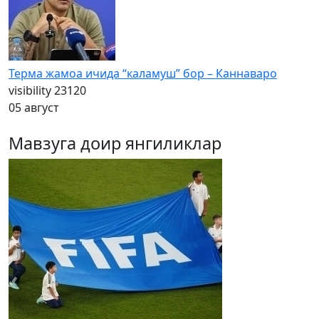
Терма жамоа ичида “каламуш” бор – Каннаваро
visibility
23120
05 август
Мавзуга доир янгиликлар