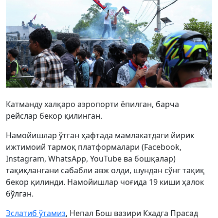
Катманду халқаро аэропорти ёпилган, барча
рейслар бекор қилинган.
Намойишлар ўтган ҳафтада мамлакатдаги йирик
ижтимоий тармоқ платформалари (Facebook,
Instagram, WhatsApp, YouTube ва бошқалар)
тақиқлангани сабабли авж олди, шундан сўнг тақиқ
бекор қилинди. Намойишлар чоғида 19 киши ҳалок
бўлган.
Эслатиб ўтамиз
, Непал Бош вазири Кхадга Прасад