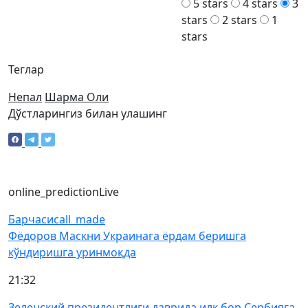
5 stars
4 stars
3
stars
2 stars
1
stars
Теглар
Непал
Шарма Оли
Дўстларингиз билан улашинг
online_prediction
Live
Барчаси
call_made
Фёдоров Маскни Украинага ёрдам беришга
кўндиришга уринмоқда
21:32
Зеленский президентлиги даврида илк бор Сербияга