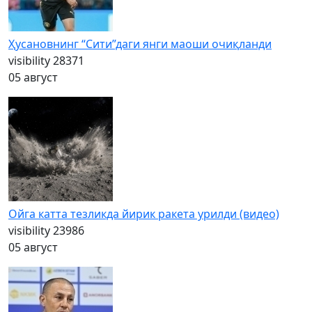
Ҳусановнинг “Сити”даги янги маоши очиқланди
visibility
28371
05 август
Ойга катта тезликда йирик ракета урилди (видео)
visibility
23986
05 август