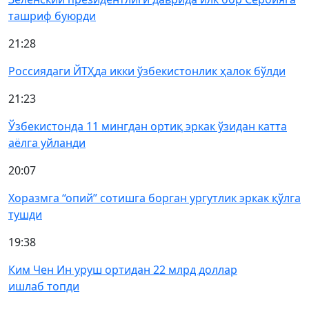
ташриф буюрди
21:28
Россиядаги ЙТҲда икки ўзбекистонлик ҳалок бўлди
21:23
Ўзбекистонда 11 мингдан ортиқ эркак ўзидан катта
аёлга уйланди
20:07
Хоразмга “опий” сотишга борган ургутлик эркак қўлга
тушди
19:38
Ким Чен Ин уруш ортидан 22 млрд доллар
ишлаб топди