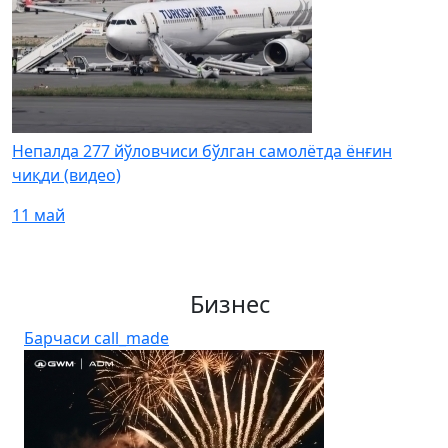
Непалда 277 йўловчиси бўлган самолётда ёнғин
чиқди (видео)
11 май
Бизнес
Барчаси
call_made