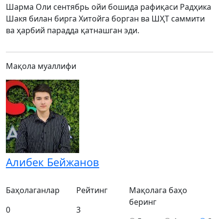
Шарма Оли сентябрь ойи бошида рафиқаси Радҳика
Шакя билан бирга Хитойга борган ва ШҲТ саммити
ва ҳарбий парадда қатнашган эди.
Мақола муаллифи
Алибек Бейжанов
Баҳолаганлар
Рейтинг
Мақолага баҳо
беринг
0
3