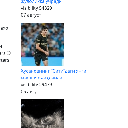
жудоликка учради
visibility
54829
07 август
баҳо
4
ars
stars
Ҳусановнинг “Сити”даги янги
маоши очиқланди
visibility
29479
05 август