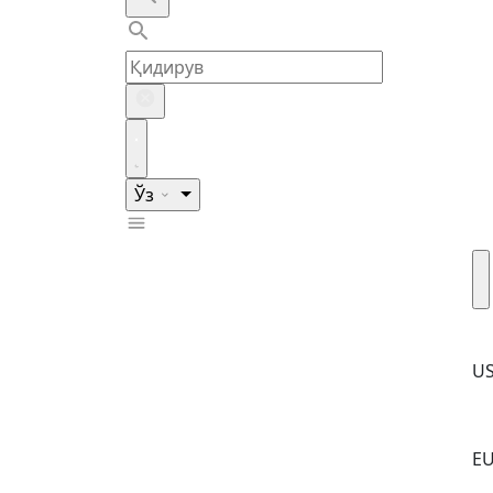
Ўз
U
E