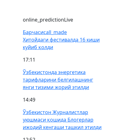
online_prediction
Live
Барчаси
call_made
Хитойдаги фестивалда 16 киши
куйиб қолди
17:11
Ўзбекистонда энергетика
тарифларини белгилашнинг
янги тизими жорий этилди
14:49
Ўзбекистон Журналистлар
уюшмаси қошида Блогерлар
ижодий кенгаши ташкил этилди
12:52