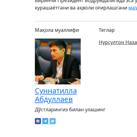
Биринчи Президент Бодрумдалигида эса у
курашаётгани ва аҳволи оғирлашгани
маъ
Мақола муаллифи
Теглар
Нурсултон Наз
Суннатилла
Абдуллаев
Дўстларингиз билан улашинг