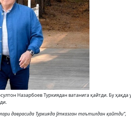
ултон Назарбоев Туркиядан ватанига қайтди. Бу ҳақда 
ди.
тлари даврасида Туркияда ўтказган таътилдан қайтди”,