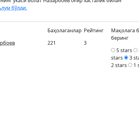
нинг укаси Болат Назарбоев оғир хасталик билан
лум бўлди.
Баҳолаганлар
Рейтинг
Мақолага 
беринг
арбоев
221
3
5 stars
stars
3 st
2 stars
1 