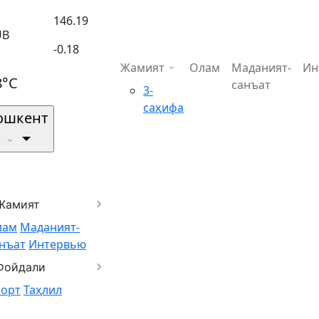
146.19
UB
-0.18
Жамият
Олам
Маданият-
Ин
8°C
санъат
3-
саҳифа
ошкент
Жамият
лам
Маданият-
нъат
Интервью
Фойдали
порт
Таҳлил