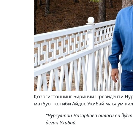
Қозоғистоннинг Биринчи Президенти Нурс
матбуот котиби Айдос Укибай маълум қил
“Нурсултон Назарбоев оиласи ва дўс
деган Укибай.