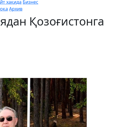
йт хақида
Бизнес
оқа
Архив
ядан Қозоғистонга