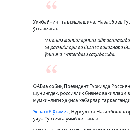
Укибайнинг таъкидлашича, Назарбоев Ту
ўтказмаган.
“Аноним манбаларнинг айтганларида
эл расмийлари ва бизнес вакиллари би
ўзининг Twitter’даги саҳифасида.
ОАВда собиқ Президент Туркияда Россиян
шунингдек, россиялик бизнес вакиллари 
мумкинлиги ҳақида хабарлар тарқалганди
Эслатиб ўтамиз
, Нурсултон Назарбоев ж
учун Туркияга учиб кетганди.