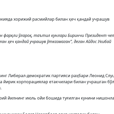
ркияда хорижий расмийлар билан ҳеч қандай учрашув
н фарқли ўлароқ, таътил кунлари Биринчи Президент че
лан ҳеч қандай учрашув ўтказмаган”, деган Айдос Укибай
инг Либерал-демократик партияси раҳбари Леонид Слуц
ва йирик корпорациялар етакчилари билан учрашган бў
.
орий йилнинг июль ойи бошида туғилган кунини нишонл