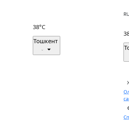
R
38°C
3
Тошкент
Т
О
са
С