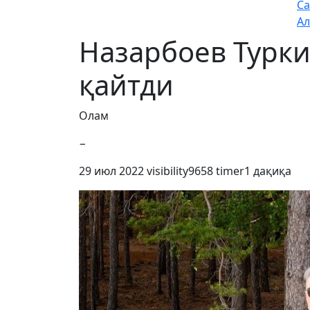
Са
Ал
Назарбоев Турки
қайтди
Олам
−
29 июл 2022
visibility
9658
timer
1 дақиқа