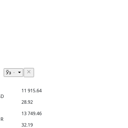
Ўз
11 915.64
SD
28.92
13 749.46
UR
32.19