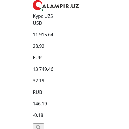
Курс UZS
USD
11 915.64
28.92
EUR
13 749.46
32.19
RUB
146.19
-0.18