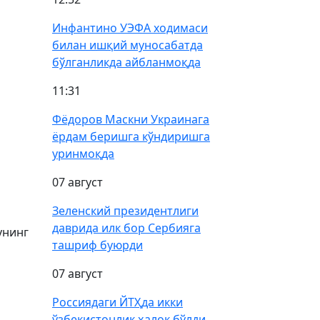
Инфантино УЭФА ходимаси
билан ишқий муносабатда
бўлганликда айбланмоқда
11:31
Фёдоров Маскни Украинага
ёрдам беришга кўндиришга
уринмоқда
07 август
Зеленский президентлиги
даврида илк бор Сербияга
унинг
ташриф буюрди
07 август
Россиядаги ЙТҲда икки
ўзбекистонлик ҳалок бўлди