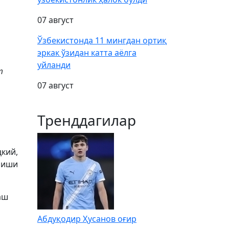
07 август
Ўзбекистонда 11 мингдан ортиқ
эркак ўзидан катта аёлга
уйланди
т
07 август
Тренддагилар
кий,
лиши
аш
Абдуқодир Ҳусанов оғир