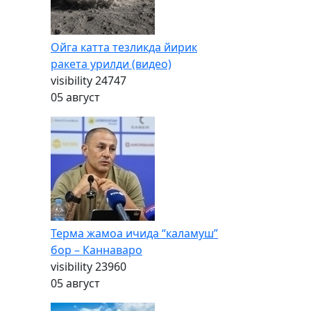
Ойга катта тезликда йирик
ракета урилди (видео)
visibility
24747
05 август
Терма жамоа ичида “каламуш”
бор – Каннаваро
visibility
23960
05 август