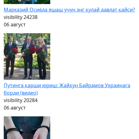
Марказий Осиёда яшаш учун энг қулай давлат қайси?
visibility
24238
06 август
Путинга қарши юриш: Жайҳун Байрамов Украинага
борди (видео)
visibility
20284
06 август