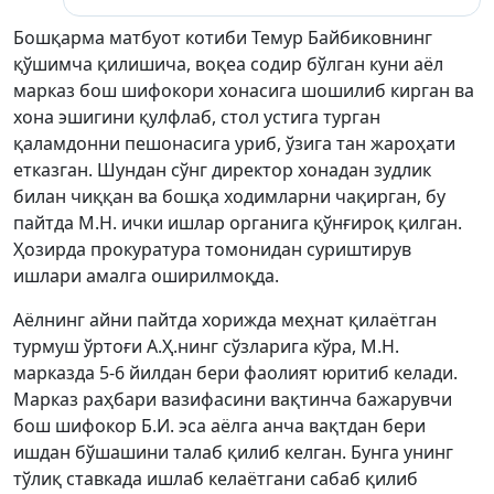
Бошқарма матбуот котиби Темур Байбиковнинг
қўшимча қилишича, воқеа содир бўлган куни аёл
марказ бош шифокори хонасига шошилиб кирган ва
хона эшигини қулфлаб, стол устига турган
қаламдонни пешонасига уриб, ўзига тан жароҳати
етказган. Шундан сўнг директор хонадан зудлик
билан чиққан ва бошқа ходимларни чақирган, бу
пайтда M.Н. ички ишлар органига қўнғироқ қилган.
Ҳозирда прокуратура томонидан суриштирув
ишлари амалга оширилмоқда.
Аёлнинг айни пайтда хорижда меҳнат қилаётган
турмуш ўртоғи А.Ҳ.нинг сўзларига кўра, M.Н.
марказда 5-6 йилдан бери фаолият юритиб келади.
Марказ раҳбари вазифасини вақтинча бажарувчи
бош шифокор Б.И. эса аёлга анча вақтдан бери
ишдан бўшашини талаб қилиб келган. Бунга унинг
тўлиқ ставкада ишлаб келаётгани сабаб қилиб