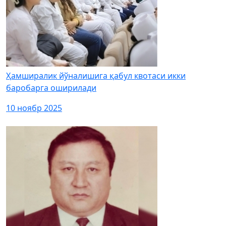
Ҳамширалик йўналишига қабул квотаси икки
баробарга оширилади
10 ноябр 2025