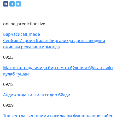
online_prediction
Live
Барчаси
call_made
Сербия Исроил билан биргаликда дрон заводини
очишни режалаштирмоқда
09:23
Махачқалъада ичида бир нечта йўловчи бўлган лифт
қулаб тушди
09:15
Андижонда зилзила содир бўлди
09:09
Тошкентда суд тизими вакиллари фуқароларни сайёр