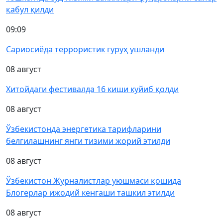
қабул қилди
09:09
Сариосиёда террористик гуруҳ ушланди
08 август
Хитойдаги фестивалда 16 киши куйиб қолди
08 август
Ўзбекистонда энергетика тарифларини
белгилашнинг янги тизими жорий этилди
08 август
Ўзбекистон Журналистлар уюшмаси қошида
Блогерлар ижодий кенгаши ташкил этилди
08 август