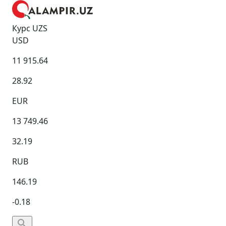
Курс UZS
USD
11 915.64
28.92
EUR
13 749.46
32.19
RUB
146.19
-0.18