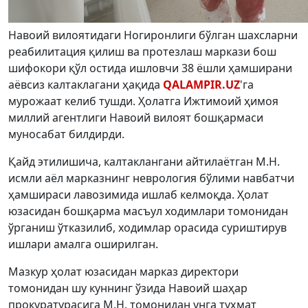
Навоий вилоятидаги Ногиронлиги бўлган шахсларни
реабилитация қилиш ва протезлаш маркази бош
шифокори қўл остида ишловчи 38 ёшли ҳамширани
аёвсиз калтаклагани ҳақида
QALAMPIR.UZ
'гa
мурожаат келиб тушди. Ҳолатга Ижтимоий ҳимоя
миллий агентлиги Навоий вилоят бошқармаси
муносабат билдирди.
Қайд этилишича, калтаклангани айтилаётган M.Н.
исмли аёл марказнинг неврология бўлими навбатчи
ҳамшираси лавозимида ишлаб келмоқда. Ҳолат
юзасидан бошқарма масъул ходимлари томонидан
ўрганиш ўтказилиб, ходимлар орасида суриштирув
ишлари амалга оширилган.
Мазкур ҳолат юзасидан марказ директори
томонидан шу куннинг ўзида Навоий шаҳар
прокуратурасига M.Н. томонидан унга туҳмат