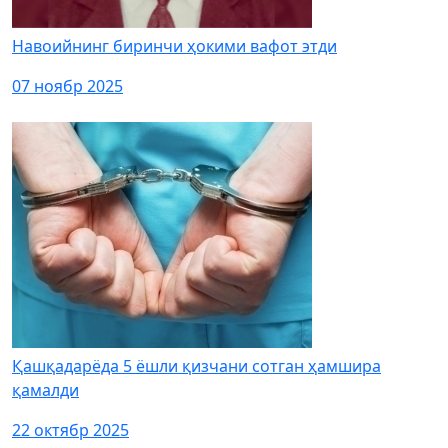
Навоийнинг биринчи ҳокими вафот этди
07 ноябр 2025
Қашқадарёда 5 ёшли қизчани сотган ҳамшира
қамалди
22 октябр 2025