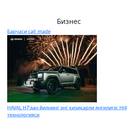
Бизнес
Барчаси
call_made
арли янгилиги: Hi4
Kia Uzbekistan – Kia Sonet учун йил
бошланадиган муддатли тўловни эъ