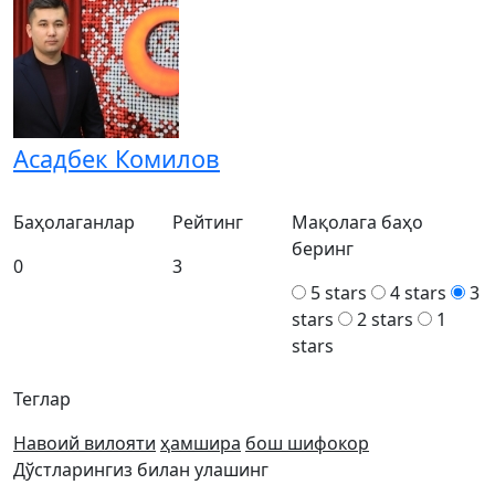
Асадбек Комилов
Баҳолаганлар
Рейтинг
Мақолага баҳо
беринг
0
3
5 stars
4 stars
3
stars
2 stars
1
stars
Теглар
Навоий вилояти
ҳамшира
бош шифокор
Дўстларингиз билан улашинг