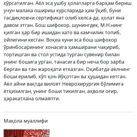
кўрсатилган. Аёл эса ушбу ҳолатларга барҳам бериш
учун малака ошириш курсларида ҳам ўқиб, буни
тасдиқловчи сертификат олиб келса-да, ҳолат яна
давом этган. Бош шифокор, шунингдек, M.Н.нинг
қилган ҳар бир ишидан хато ва камчилик топиб,
ойлигини кесган. Воқеа куни эса бош шифокор
ўринбосарининг хонасига ҳамширани чақириб,
тортишган ва стол устида турган сувенир билан
унинг бошига урган, танасига бир неча бор зарба
берган ва тан жароҳати етказган. Оқибатда аёлнинг
боши ёрилиб, кўп қон йўқотган ва ҳушидан кетган.
Аёл айни вақтда вилоят Неврохирургия бўлимига
ётқизилган, унинг боши тикилган, аҳволи оғир,
ҳаракатлана олмаяпти.
Мақола муаллифи