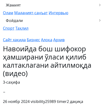
Жамият
Олам
Маданият-санъат
Интервью
Фойдали
Спорт
Таҳлил
Сайт хақида
Бизнес
Алоқа
Архив
Навоийда бош шифокор
ҳамширани ўласи қилиб
калтаклагани айтилмоқда
(видео)
3-саҳифа
−
26 ноябр 2024
visibility
25989
timer
2 дақиқа