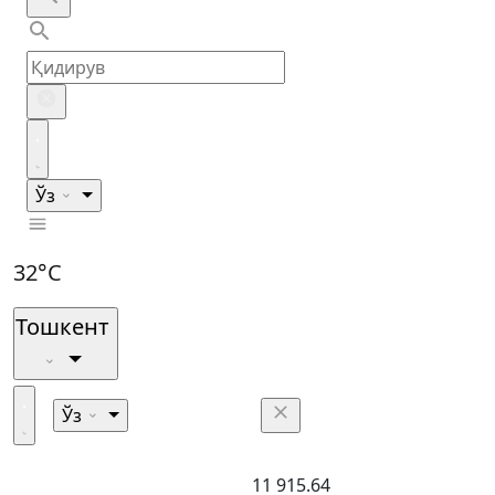
Ўз
32°C
Тошкент
Ўз
11 915.64