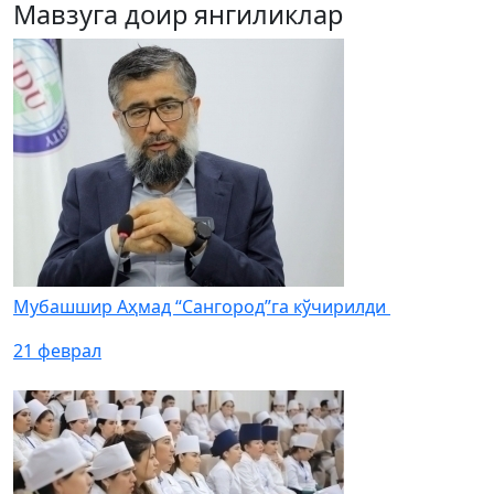
Мавзуга доир янгиликлар
Мубашшир Аҳмад “Сангород”га кўчирилди
21 феврал