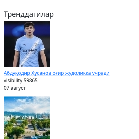
Тренддагилар
Абдуқодир Ҳусанов оғир жудоликка учради
visibility
59865
07 август