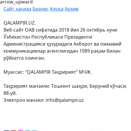
arrow_upward
Сайт хақида
Бизнес
Алоқа
Архив
QALAMPIR.UZ.
Веб-сайт ОАВ сифатида 2018 йил 26 октябрь куни
Ўзбекистон Республикаси Президенти
Администрацияси ҳузуридаги Ахборот ва оммавий
коммуникациялар агентлигидан 1089 рақам билан
рўйхатга олинган.
Муассис: “QALAMPIR Таҳририят” МЧЖ.
Таҳририят манзили: Тошкент шаҳри, Беруний кўчаси,
88-уй.
Электрон манзил: info@qalampir.uz