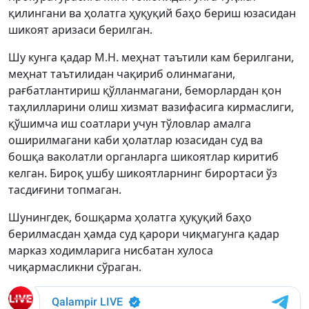
қилингани ва ҳолатга ҳуқуқий баҳо бериш юзасидан
шикоят аризаси берилган.
Шу кунга қадар М.Н. меҳнат таътили кам берилгани,
меҳнат таътилидан чақириб олинмагани,
рағбатлантириш қўлланмагани, беморлардан қон
таҳлилларини олиш хизмат вазифасига кирмаслиги,
қўшимча иш соатлари учун тўловлар амалга
оширилмагани каби ҳолатлар юзасидан суд ва
бошқа ваколатли органларга шикоятлар киритиб
келган. Бироқ ушбу шикоятларнинг бирортаси ўз
тасдиғини топмаган.
Шунингдек, бошқарма ҳолатга ҳуқуқий баҳо
берилмасдан ҳамда суд қарори чиқмагунга қадар
марказ ходимларига нисбатан хулоса
чиқармасликни сўраган.