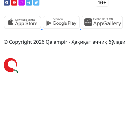
© Copyright 2026 Qalampir - Ҳақиқат аччиқ бўлади.