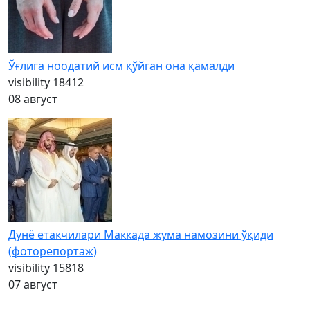
Ўғлига ноодатий исм қўйган она қамалди
visibility
18412
08 август
Дунё етакчилари Маккада жума намозини ўқиди
(фоторепортаж)
visibility
15818
07 август