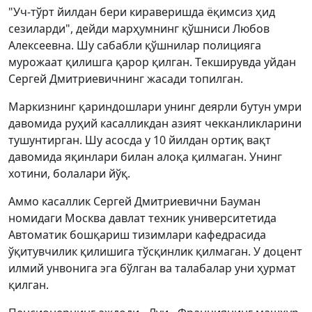
"Уч-тўрт йилдан бери кираверишда ёқимсиз ҳид
сезиларди", дейди марҳумнинг қўшниси Любов
Aлексеевна. Шу сабабли қўшнилар полицияга
мурожаат қилишга қарор қилган. Tекширувда уйдан
Сергей Дмитриевичнинг жасади топилган.
Mаркизнинг қариндошлари унинг деярли бутун умри
давомида руҳий касалликдан азият чекканликларини
тушунтирган. Шу асосда у 10 йилдан ортиқ вақт
давомида яқинлари билан алоқа қилмаган. Унинг
хотини, болалари йўқ.
Aммо касаллик Сергей Дмитриевични Бауман
номидаги Mосква давлат техник университетида
Aвтоматик бошқариш тизимлари кафедрасида
ўқитувчилик қилишига тўсқинлик қилмаган. У доцент
илмий унвонига эга бўлган ва талабалар уни ҳурмат
қилган.