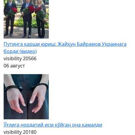
Путинга қарши юриш: Жайҳун Байрамов Украинага
борди (видео)
visibility
20566
06 август
Ўғлига ноодатий исм қўйган она қамалди
visibility
20180