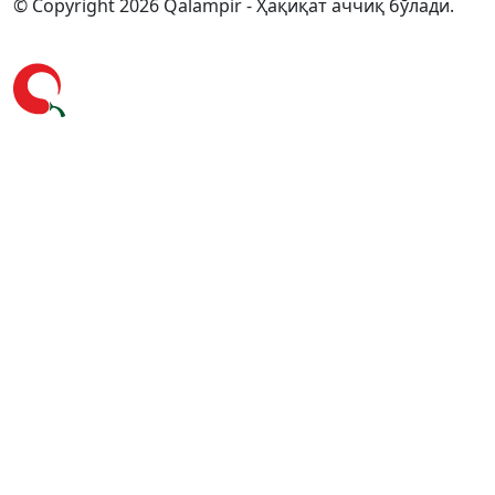
© Copyright 2026 Qalampir - Ҳақиқат аччиқ бўлади.