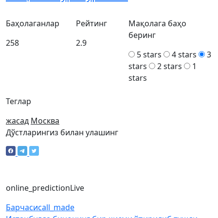
Баҳолаганлар
Рейтинг
Мақолага баҳо
беринг
258
2.9
5 stars
4 stars
3
stars
2 stars
1
stars
Теглар
жасад
Москва
Дўстларингиз билан улашинг
online_prediction
Live
Барчаси
call_made