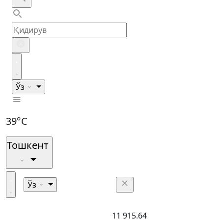
Ўз
39°C
Тошкент
Ўз
11 915.64