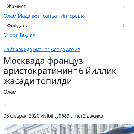
Жамият
Олам
Маданият-санъат
Интервью
Фойдали
Спорт
Таҳлил
Сайт хақида
Бизнес
Алоқа
Архив
Москвада француз
аристократининг 6 йиллик
жасади топилди
Олам
−
08 феврал 2020
visibility
8683
timer
2 дақиқа