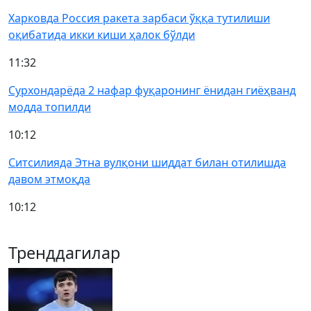
Харковда Россия ракета зарбаси ўққа тутилиши
оқибатида икки киши ҳалок бўлди
11:32
Сурхондарёда 2 нафар фуқаронинг ёнидан гиёҳванд
модда топилди
10:12
Ситсилияда Этна вулқони шиддат билан отилишда
давом этмоқда
10:12
Тренддагилар