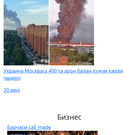
Украина Москвага 400 та дрон билан ҳужум қилди
(видео)
20 июл
Бизнес
Барчаси
call_made