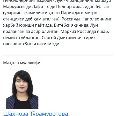
Пенсионернинг аждоди - Луи - Франциянинг машҳур
Mарқуисес де Лафитте де Пелпор оиласидан бўлган
(уларнинг фамилияси ҳатто Париждаги метро
станцияси деб ҳам аталган). Россияда Наполеоннинг
ҳарбий юриши пайтида, Витебск яқинида, Луи
яраланган ва асир олинган. Mаркиз Россияда яшаб,
немисга уйланган. Сергей Дмитриевич тирик
наслнинг сўнгги вакили эди.
Мақола муаллифи
Шаҳноза Тўрамуротова