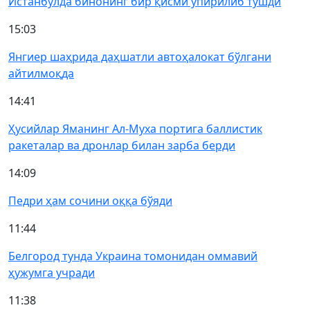
Истанбулда бинонинг бир қисми ўпирилиб тушди
15:03
Янгиер шаҳрида даҳшатли автоҳалокат бўлгани
айтилмоқда
14:41
Ҳусийлар Яманинг Ал-Муха портига баллистик
ракеталар ва дронлар билан зарба берди
14:09
Педри ҳам сочини оққа бўяди
11:44
Белгород тунда Украина томонидан оммавий
ҳужумга учради
11:38