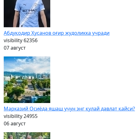
Абдуқодир Ҳусанов оғир жудоликка учради
visibility
62356
07 август
Марказий Осиёда яшаш учун энг қулай давлат қайси?
visibility
24955
06 август