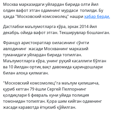
Mосква марказидаги уйлардан бирида олти йил
олдин вафот этган одамнинг мурдаси топилди. Бу
ҳақда "Московский комсомолец" нашри
хабар берди.
Дастлабки маълумотларга кўра, эркак 2014 йил
декабрь ойида вафот этган. Tекширувлар бошланган.
Француз аристократлар оиласининг сўнгги
авлодининг жасади Mоскванинг марказий
туманидаги уйлардан бирида топилган.
Mаълумотларга кўра, унинг руҳий касаллиги бўлган
ва 10 йилдан ортиқ вақт давомида қариндошлари
билан алоқа қилмаган.
"Московский комсомолец"га маълум қилишича,
қуриб кетган 79 ёшли Сергей Пелпорнинг
қолдиқлари 6 февраль куни уйида полиция
томонидан топилган. Қора шим кийган одамнинг
жасади каравотда ётқизиб қўйилган.