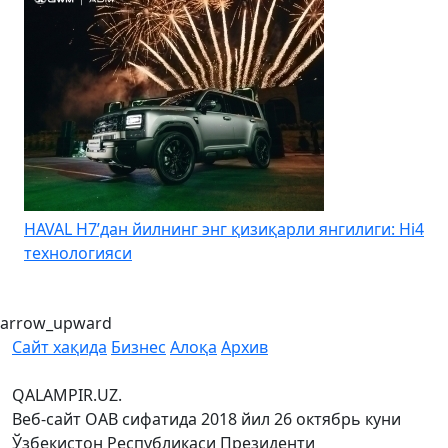
HAVAL H7’дан йилнинг энг қизиқарли янгилиги: Hi4
K
технологияси
arrow_upward
Сайт хақида
Бизнес
Алоқа
Архив
QALAMPIR.UZ.
Веб-сайт ОАВ сифатида 2018 йил 26 октябрь куни
Ўзбекистон Республикаси Президенти