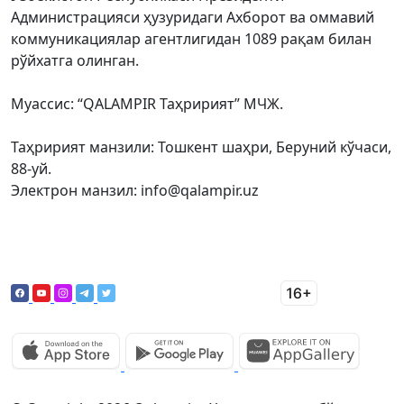
Администрацияси ҳузуридаги Ахборот ва оммавий
коммуникациялар агентлигидан 1089 рақам билан
рўйхатга олинган.
Муассис: “QALAMPIR Таҳририят” МЧЖ.
Таҳририят манзили: Тошкент шаҳри, Беруний кўчаси,
88-уй.
Электрон манзил: info@qalampir.uz