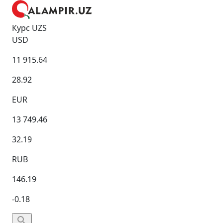
Курс UZS
USD
11 915.64
28.92
EUR
13 749.46
32.19
RUB
146.19
-0.18