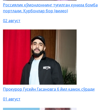
Россиялик қўмондоннинг туғилган кунида бомба
портлади. Қурбонлар бор (видео)
02 август
Прокурор Гусейн Гасановга 6 йил қамоқ сўради
01 август