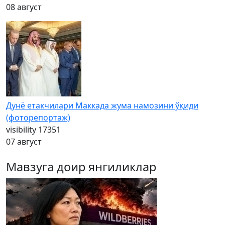
08 август
Дунё етакчилари Маккада жума намозини ўқиди
(фоторепортаж)
visibility
17351
07 август
Мавзуга доир янгиликлар