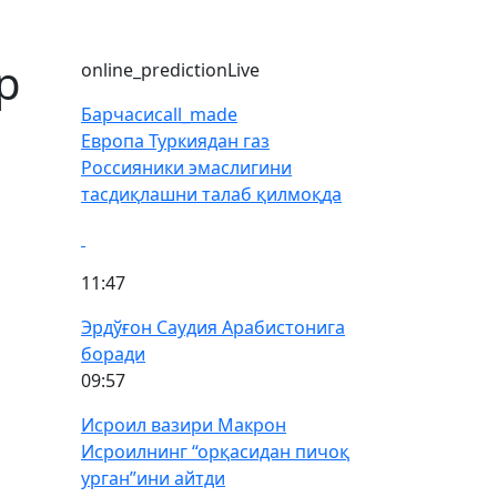
р
online_prediction
Live
Барчаси
call_made
Европа Туркиядан газ
Россияники эмаслигини
тасдиқлашни талаб қилмоқда
11:47
Эрдўғон Саудия Арабистонига
боради
09:57
Исроил вазири Макрон
Исроилнинг “орқасидан пичоқ
урган”ини айтди