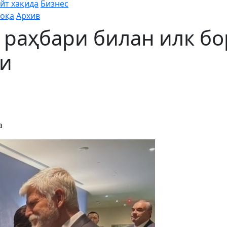
йт хақида
Бизнес
оқа
Архив
раҳбари билан илк бо
ди
а