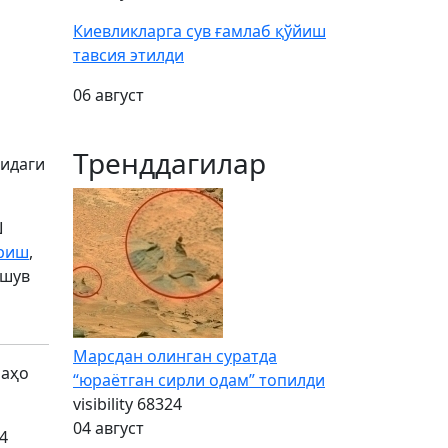
Киевликларга сув ғамлаб қўйиш
тавсия этилди
06 август
Тренддагилар
сидаги
Ш
рриш
,
ашув
Марсдан олинган суратда
баҳо
“юраётган сирли одам” топилди
visibility
68324
04 август
4