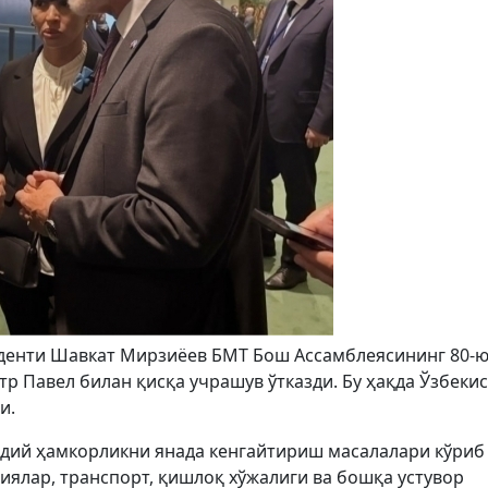
зиденти Шавкат Мирзиёев БМТ Бош Ассамблеясининг 80-
р Павел билан қисқа учрашув ўтказди. Бу ҳақда Ўзбеки
и.
одий ҳамкорликни янада кенгайтириш масалалари кўриб
иялар, транспорт, қишлоқ хўжалиги ва бошқа устувор