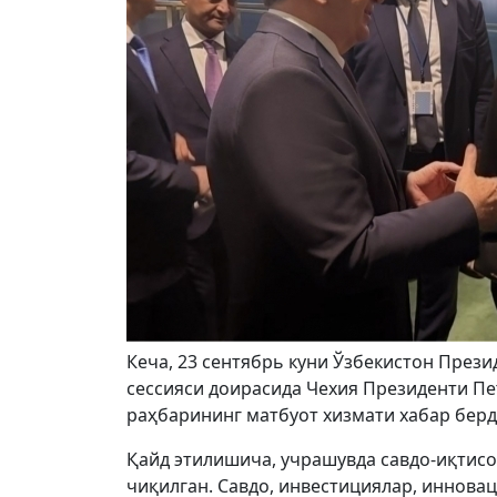
Кеча, 23 сентябрь куни Ўзбекистон Пре
сессияси доирасида Чехия Президенти Пет
раҳбарининг матбуот хизмати хабар берд
Қайд этилишича, учрашувда савдо-иқтис
чиқилган. Савдо, инвестициялар, инновац