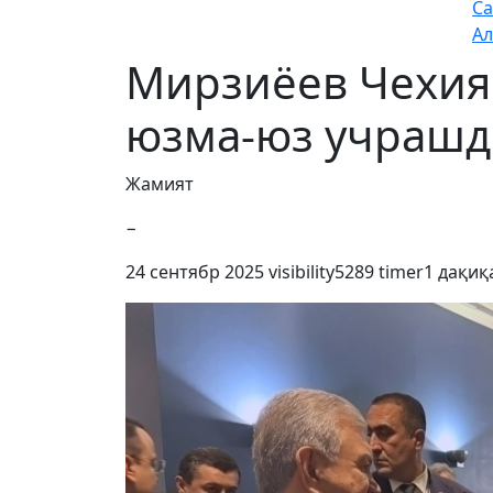
Са
Ал
Мирзиёев Чехия 
юзма-юз учраш
Жамият
−
24 сентябр 2025
visibility
5289
timer
1 дақиқ