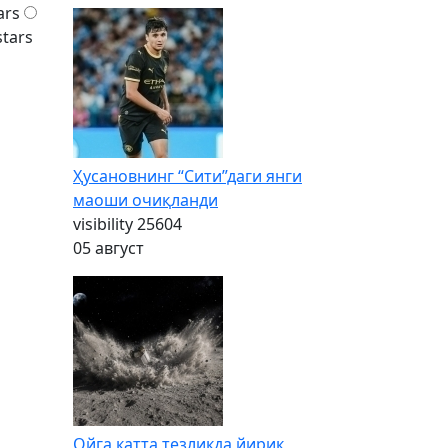
ars
stars
Ҳусановнинг “Сити”даги янги
маоши очиқланди
visibility
25604
05 август
Ойга катта тезликда йирик