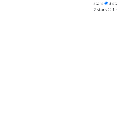
stars
3 st
2 stars
1 