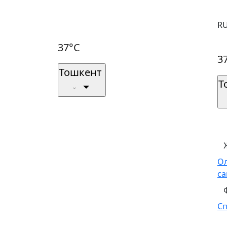
R
37°C
3
Тошкент
Т
О
са
С