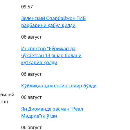
09:57
Зеленский Озарбайжон ТИВ
раҳбарини қабул қилди
06 август
Инспектор “Бўрижар”да
чўкаётган 13 яшар болани
қутқариб қолди
06 август
Қўйлиқда ҳам ёнғин содир бўлди
юбилей
06 август
стон
Ян Диоманде расман “Реал
Мадрид”га ўтди
06 август