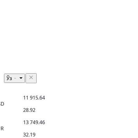
Ўз
11 915.64
SD
28.92
13 749.46
UR
32.19