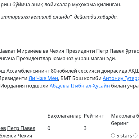
риш бўйича аниқ лойиҳалар муҳокама қилинган.
 эттиришга келишиб олинди”, дейилади хабарда.
Шавкат Мирзиёев ва Чехия Президенти Петр Павел ўрта
унгача Президентлар юзма-юз учрашмаган эди.
ош Ассамблеясининг 80-юбилей сессияси доирасида АҚ
 Президенти
Ли Чже Мён
, БМТ Бош котиби
Антониу Гуте
 Иордания подшоҳи
Абдулла II ибн ал-Ҳусайн
билан учр
Баҳолаганлар
Рейтинг
Мақолага 
беринг
ев
Петр Павел
0
3
блеяси
Чехия
5 stars