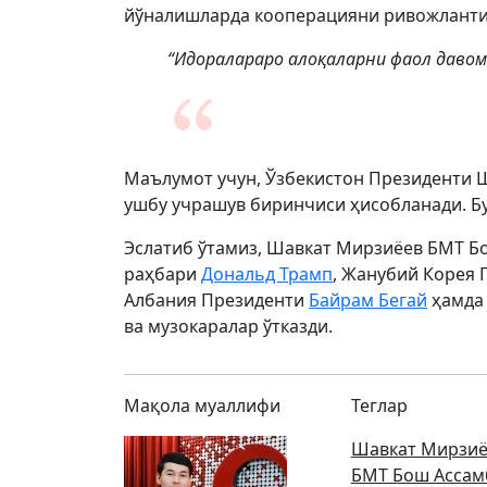
йўналишларда кооперацияни ривожланти
“Идоралараро алоқаларни фаол давом
Маълумот учун, Ўзбекистон Президенти 
ушбу учрашув биринчиси ҳисобланади. Б
Эслатиб ўтамиз, Шавкат Мирзиёев БМТ Б
раҳбари
Дональд Трамп
, Жанубий Корея
Албания Президенти
Байрам Бегай
ҳамда
ва музокаралар ўтказди.
Мақола муаллифи
Теглар
Шавкат Мирзиё
БМТ Бош Ассам