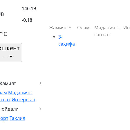
146.19
UB
-0.18
Жамият
Олам
Маданият-
Ин
7°C
санъат
3-
саҳифа
ошкент
Жамият
лам
Маданият-
нъат
Интервью
Фойдали
порт
Таҳлил