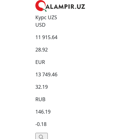
Курс UZS
USD
11 915.64
28.92
EUR
13 749.46
32.19
RUB
146.19
-0.18