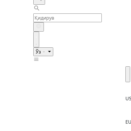
Ўз
U
E