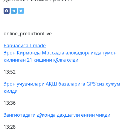
online_prediction
Live
Барчаси
call_made
Эрон Кирмонда Моссадга алоқадорликда гумон
қилинган 21 кишини қўлга олди
13:52
Эрон учувчилари АҚШ базаларига GPS’сиз ҳужум
қилди
13:36
Зангиотадаги дўконда даҳшатли ёнғин чиқди
13:28