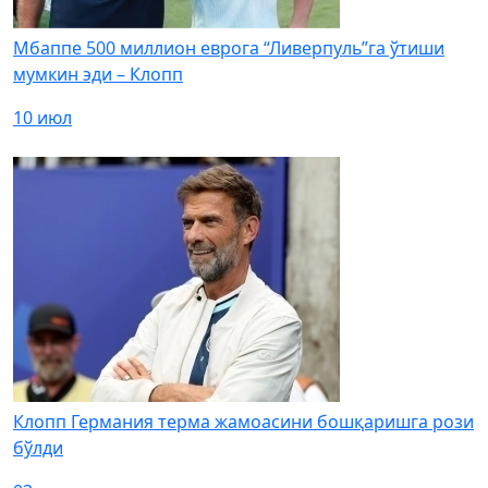
Мбаппе 500 миллион еврога “Ливерпуль”га ўтиши
мумкин эди – Клопп
10 июл
Клопп Германия терма жамоасини бошқаришга рози
бўлди