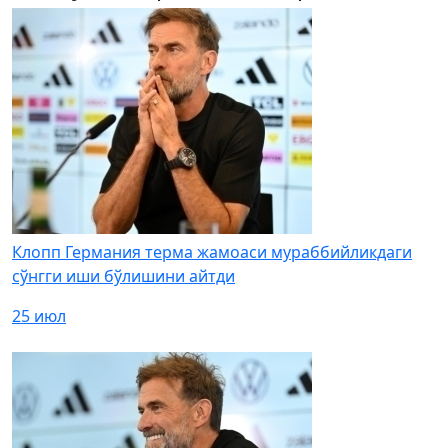
Клопп Германия терма жамоаси мураббийликдаги
сўнгги иши бўлишини айтди
25 июл