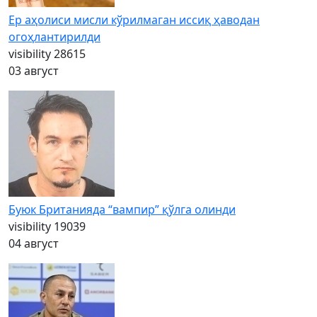
Ер аҳолиси мисли кўрилмаган иссиқ ҳаводан
огоҳлантирилди
visibility
28615
03 август
Буюк Британияда “вампир” қўлга олинди
visibility
19039
04 август