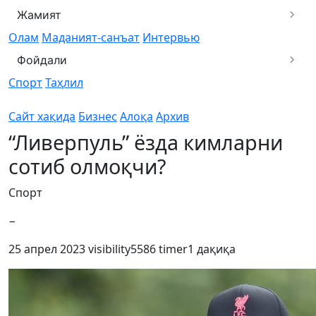
Жамият
Олам
Маданият-санъат
Интервью
Фойдали
Спорт
Таҳлил
Сайт хақида
Бизнес
Алоқа
Архив
“Ливерпуль” ёзда кимларни
сотиб олмоқчи?
Спорт
−
25 апрел 2023
visibility
5586
timer
1 дақиқа