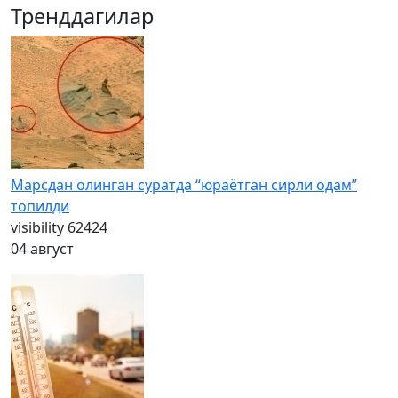
Тренддагилар
Марсдан олинган суратда “юраётган сирли одам”
топилди
visibility
62424
04 август