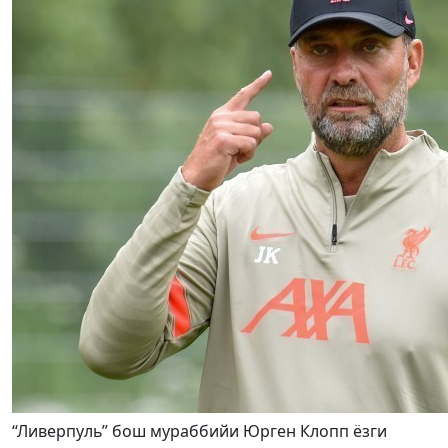
“Ливерпуль” бош мураббийи Юрген Клопп ёзги