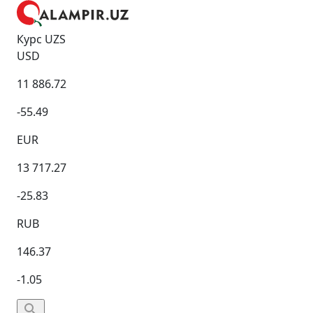
Курс UZS
USD
11 886.72
-55.49
EUR
13 717.27
-25.83
RUB
146.37
-1.05