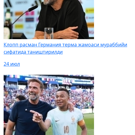
Клопп расман Германия терма жамоаси мураббийи
сифатида таништирилди
24 июл