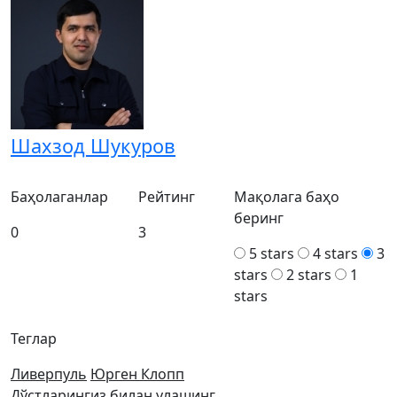
Шахзод Шукуров
Баҳолаганлар
Рейтинг
Мақолага баҳо
беринг
0
3
5 stars
4 stars
3
stars
2 stars
1
stars
Теглар
Ливерпуль
Юрген Клопп
Дўстларингиз билан улашинг