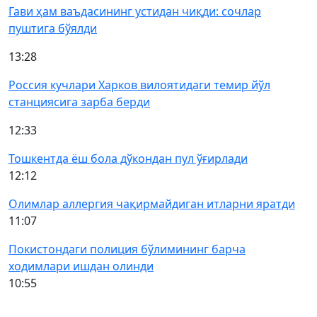
Гави ҳам ваъдасининг устидан чиқди: сочлар
пуштига бўялди
13:28
Россия кучлари Харков вилоятидаги темир йўл
станциясига зарба берди
12:33
Тошкентда ёш бола дўкондан пул ўғирлади
12:12
Олимлар аллергия чақирмайдиган итларни яратди
11:07
Покистондаги полиция бўлимининг барча
ходимлари ишдан олинди
10:55