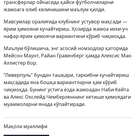
трансферлар ойнасида қайси футболчиларни
жамоага олиб келинишини маълум қилди.
Мавсумлар оралиғида клубнинг устувор мақсади —
ярим ҳимояни кучайтириш. Ҳозирда жамоа икки-уч
нафар ярим ҳимоячи вариантини кўриб чиқмоқда.
Маълум бўлишича, энг асосий номзодлар қаторида
Мейсон Маунт, Райан Гравенберг ҳамда Алексис Мак-
Аллистер бор.
“Ливерпуль” бундан ташқари, таркибни кучайтириш
мақсадида яна бошқа вариантларни ҳам кўриб
чиқмоқда. Бунинг устига ёзда жамоадан Наби Кейта
ва Алекс Окслейд-Чемберленнинг кетиши ҳимоядаги
муаммоларни янада кўпайтиради.
Мақола муаллифи