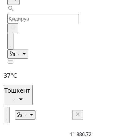
Ўз
37°C
Тошкент
Ўз
11 886.72