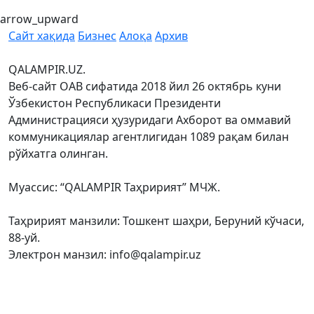
arrow_upward
Сайт хақида
Бизнес
Алоқа
Архив
QALAMPIR.UZ.
Веб-сайт ОАВ сифатида 2018 йил 26 октябрь куни
Ўзбекистон Республикаси Президенти
Администрацияси ҳузуридаги Ахборот ва оммавий
коммуникациялар агентлигидан 1089 рақам билан
рўйхатга олинган.
Муассис: “QALAMPIR Таҳририят” МЧЖ.
Таҳририят манзили: Тошкент шаҳри, Беруний кўчаси,
88-уй.
Электрон манзил: info@qalampir.uz