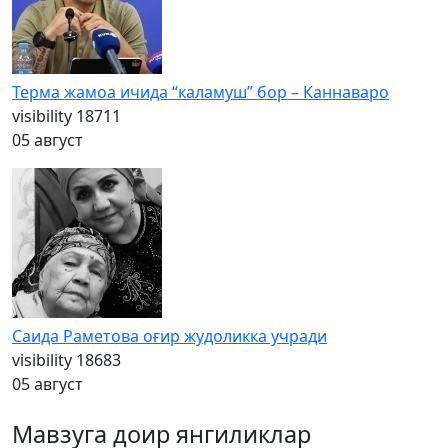
Терма жамоа ичида “каламуш” бор – Каннаваро
visibility
18711
05 август
Саида Раметова оғир жудоликка учради
visibility
18683
05 август
Мавзуга доир янгиликлар