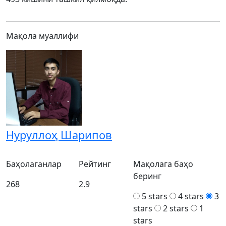
Мақола муаллифи
Нуруллоҳ Шарипов
Баҳолаганлар
Рейтинг
Мақолага баҳо
беринг
268
2.9
5 stars
4 stars
3
stars
2 stars
1
stars