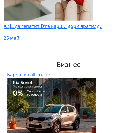
АҚШда гепатит D’га қарши дори яратилди
25 май
Бизнес
Барчаси
call_made