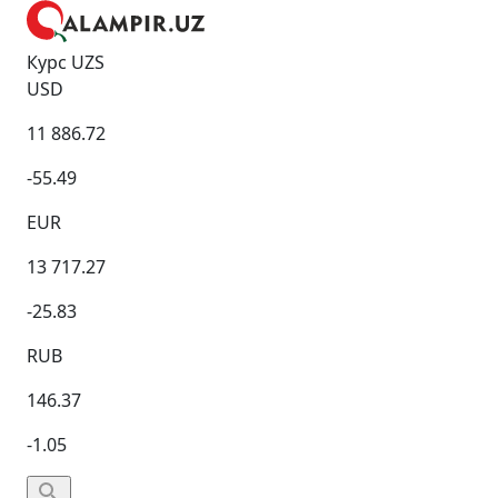
Курс UZS
USD
11 886.72
-55.49
EUR
13 717.27
-25.83
RUB
146.37
-1.05