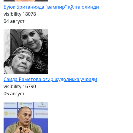
Буюк Британияда “вампир” қўлга олинди
visibility
18078
04 август
Саида Раметова оғир жудоликка учради
visibility
16790
05 август