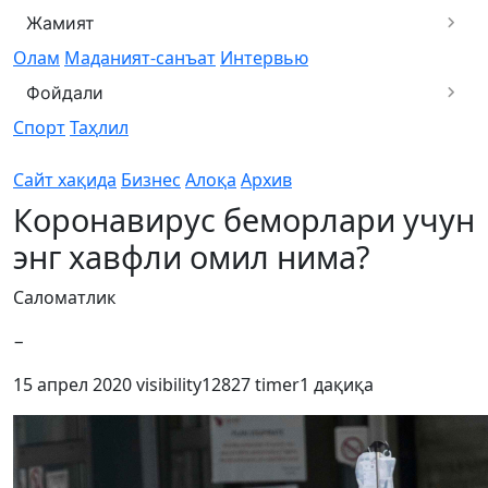
Жамият
Олам
Маданият-санъат
Интервью
Фойдали
Спорт
Таҳлил
Сайт хақида
Бизнес
Алоқа
Архив
Коронавирус беморлари учун
энг хавфли омил нима?
Саломатлик
−
15 апрел 2020
visibility
12827
timer
1 дақиқа