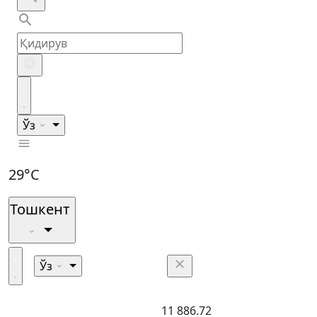
Ўз
29°C
Тошкент
Ўз
11 886.72