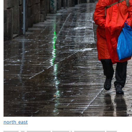
north_east
Нима учун янги коронавирус аввалгиларига