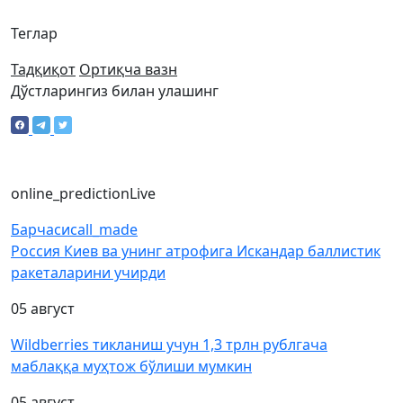
Теглар
Тадқиқот
Ортиқча вазн
Дўстларингиз билан улашинг
online_prediction
Live
Барчаси
call_made
Россия Киев ва унинг атрофига Искандар баллистик
ракеталарини учирди
05 август
Wildberries тикланиш учун 1,3 трлн рублгача
маблаққа муҳтож бўлиши мумкин
05 август