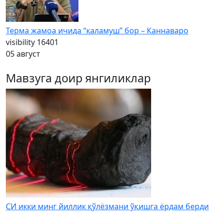
Терма жамоа ичида “каламуш” бор – Каннаваро
visibility
16401
05 август
Мавзуга доир янгиликлар
СИ икки минг йиллик қўлёзмани ўқишга ёрдам берди