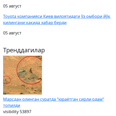
05 август
Toyota компанияси Киев вилоятидаги ўз омбори йўқ
қилингани ҳақида хабар берди
05 август
Тренддагилар
Марсдан олинган суратда “юраётган сирли одам”
топилди
visibility
53897