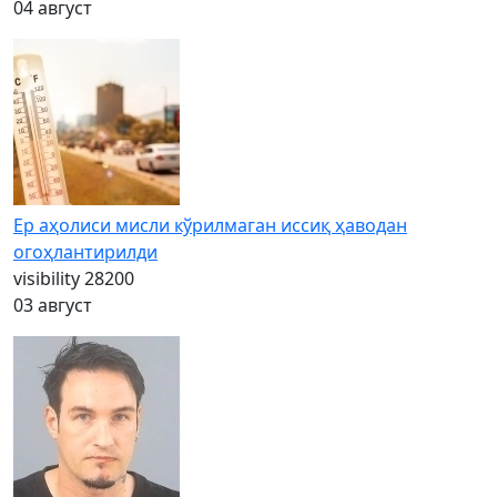
04 август
Ер аҳолиси мисли кўрилмаган иссиқ ҳаводан
огоҳлантирилди
visibility
28200
03 август