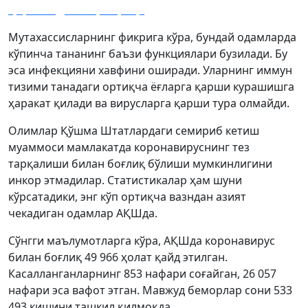
қараганда хавфлироқ?
Мутахассисларнинг фикрига кўра, бундай одамларда
кўпинча тананинг баъзи функциялари бузилади. Бу
эса инфекцияни хавфини оширади. Уларнинг иммун
тизими танадаги ортиқча ёғларга қарши курашишга
ҳаракат қилади ва вирусларга қарши тура олмайди.
Олимлар Қўшма Штатлардаги семириб кетиш
муаммоси мамлакатда коронавируснинг тез
тарқалиши билан боғлиқ бўлиши мумкинлигини
инкор этмадилар. Статистикалар ҳам шуни
кўрсатадики, энг кўп ортиқча вазндан азият
чекадиган одамлар АҚШда.
Сўнгги маълумотларга кўра, АҚШда коронавирус
билан боғлиқ 49 966 ҳолат қайд этилган.
Касалланганларнинг 853 нафари соғайган, 26 057
нафари эса вафот этган. Мавжуд беморлар сони 533
493 кишини ташкил қилмоқда.