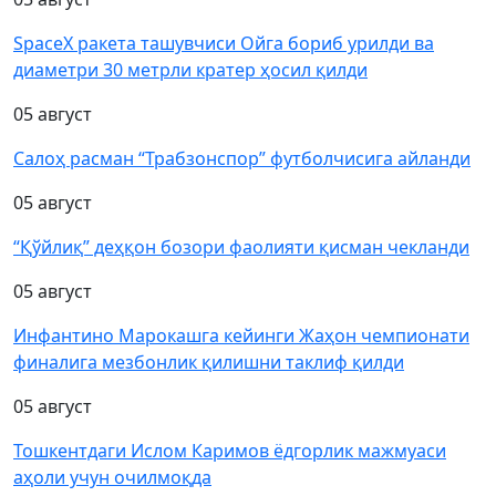
SpaceX ракета ташувчиси Ойга бориб урилди ва
диаметри 30 метрли кратер ҳосил қилди
05 август
Салоҳ расман “Трабзонспор” футболчисига айланди
05 август
“Қўйлиқ” деҳқон бозори фаолияти қисман чекланди
05 август
Инфантино Марокашга кейинги Жаҳон чемпионати
финалига мезбонлик қилишни таклиф қилди
05 август
Тошкентдаги Ислом Каримов ёдгорлик мажмуаси
аҳоли учун очилмоқда