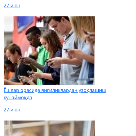
27 июн
Ёшлар орасида янгиликлардан узоқлашиш
кучаймоқда
27 июн