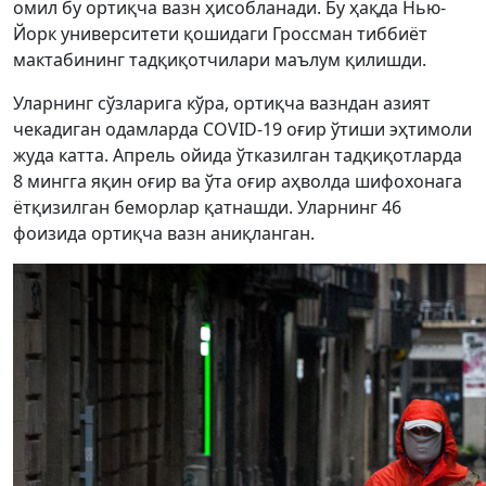
омил бу ортиқча вазн ҳисобланади. Бу ҳақда Нью-
Йорк университети қошидаги Гроссман тиббиёт
мактабининг тадқиқотчилари маълум қилишди.
Уларнинг сўзларига кўра, ортиқча вазндан азият
чекадиган одамларда COVID-19 оғир ўтиши эҳтимоли
жуда катта. Апрель ойида ўтказилган тадқиқотларда
8 мингга яқин оғир ва ўта оғир аҳволда шифохонага
ётқизилган беморлар қатнашди. Уларнинг 46
фоизида ортиқча вазн аниқланган.