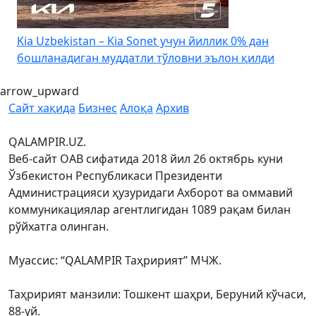
4
Kia Uzbekistan – Kia Sonet учун йиллик 0% дан
бошланадиган муддатли тўловни эълон қилди
arrow_upward
Сайт хақида
Бизнес
Алоқа
Архив
QALAMPIR.UZ.
Веб-сайт ОАВ сифатида 2018 йил 26 октябрь куни
Ўзбекистон Республикаси Президенти
Администрацияси ҳузуридаги Ахборот ва оммавий
коммуникациялар агентлигидан 1089 рақам билан
рўйхатга олинган.
Муассис: “QALAMPIR Таҳририят” МЧЖ.
Таҳририят манзили: Тошкент шаҳри, Беруний кўчаси,
88-уй.