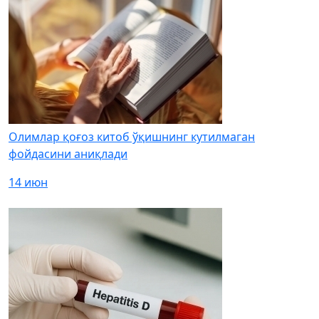
Олимлар қоғоз китоб ўқишнинг кутилмаган
фойдасини аниқлади
14 июн