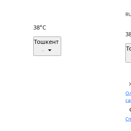
R
38°C
3
Тошкент
Т
О
са
С