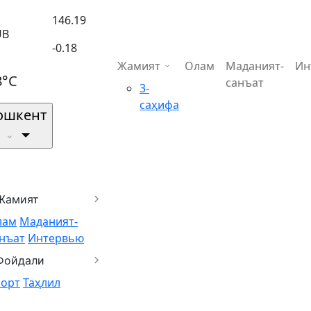
146.19
UB
-0.18
Жамият
Олам
Маданият-
Ин
8°C
санъат
3-
саҳифа
ошкент
Жамият
лам
Маданият-
нъат
Интервью
Фойдали
порт
Таҳлил