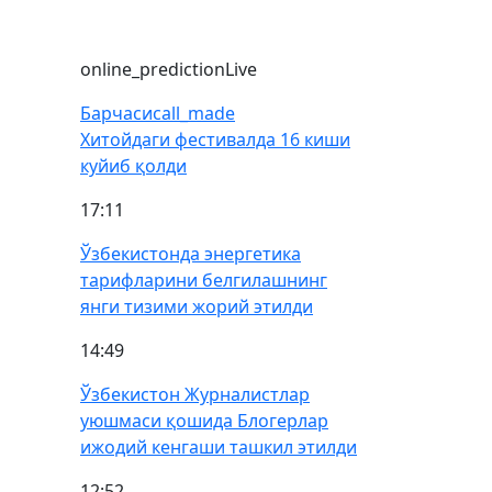
online_prediction
Live
Барчаси
call_made
Хитойдаги фестивалда 16 киши
куйиб қолди
17:11
Ўзбекистонда энергетика
тарифларини белгилашнинг
янги тизими жорий этилди
14:49
Ўзбекистон Журналистлар
уюшмаси қошида Блогерлар
ижодий кенгаши ташкил этилди
12:52