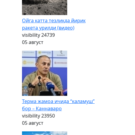
Ойга катта тезликда йирик
ракета урилди (видео)
visibility
24739
05 август
Терма жамоа ичида “каламуш”
бор – Каннаваро
visibility
23950
05 август