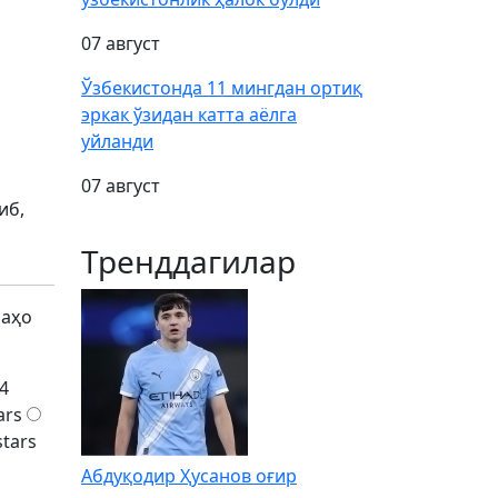
07 август
Ўзбекистонда 11 мингдан ортиқ
эркак ўзидан катта аёлга
уйланди
07 август
иб,
Тренддагилар
баҳо
4
ars
stars
Абдуқодир Ҳусанов оғир