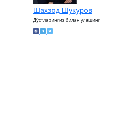
Шахзод Шукуров
Дўстларингиз билан улашинг