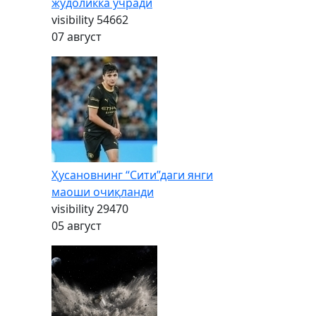
жудоликка учради
visibility
54662
07 август
Ҳусановнинг “Сити”даги янги
маоши очиқланди
visibility
29470
05 август