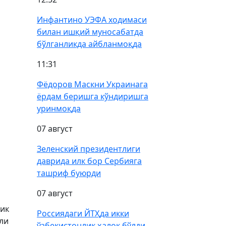
Инфантино УЭФА ходимаси
билан ишқий муносабатда
бўлганликда айбланмоқда
11:31
Фёдоров Маскни Украинага
ёрдам беришга кўндиришга
уринмоқда
07 август
Зеленский президентлиги
даврида илк бор Сербияга
ташриф буюрди
07 август
лик
Россиядаги ЙТҲда икки
ли
ўзбекистонлик ҳалок бўлди