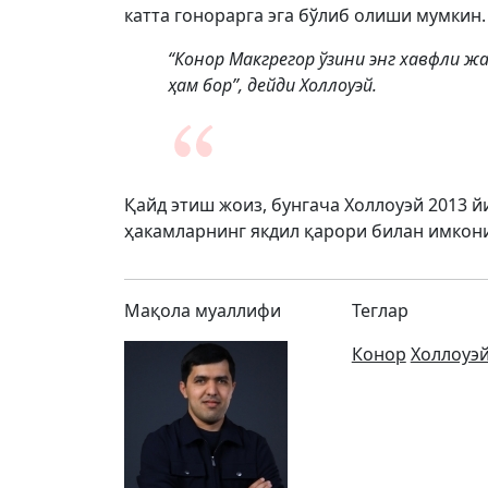
катта гонорарга эга бўлиб олиши мумкин.
“Конор Макгрегор ўзини энг хавфли ж
ҳам бор”, дейди Холлоуэй.
Қайд этиш жоиз, бунгача Холлоуэй 2013 й
ҳакамларнинг якдил қарори билан имкони
Мақола муаллифи
Теглар
Конор
Холлоуэ