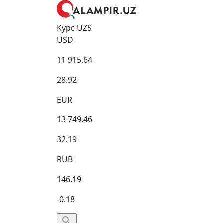
Курс UZS
USD
11 915.64
28.92
EUR
13 749.46
32.19
RUB
146.19
-0.18