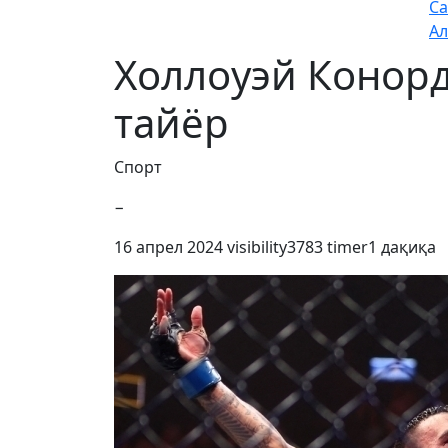
Са
Ал
Холлоуэй Конор
тайёр
Спорт
−
16 апрел 2024
visibility
3783
timer
1 дақиқа