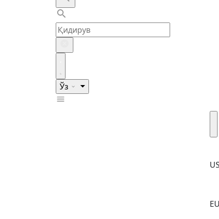
Ўз
U
E