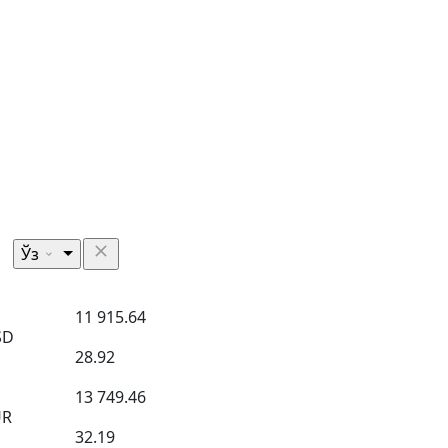
Ўз
11 915.64
SD
28.92
13 749.46
UR
32.19