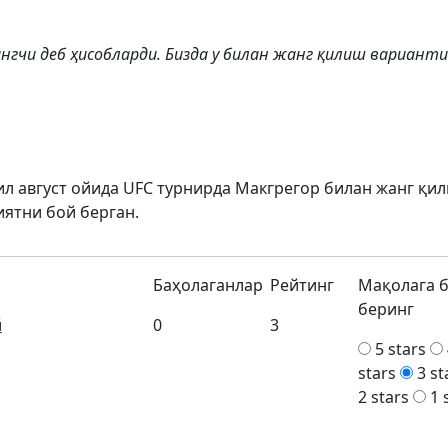
ангчи деб ҳисобларди. Бизда у билан жанг қилиш варианти
ил август ойида UFC турнирда Макгрегор билан жанг қил
ятни бой берган.
Баҳолаганлар
Рейтинг
Мақолага 
беринг
й
0
3
5 stars
stars
3 st
2 stars
1 