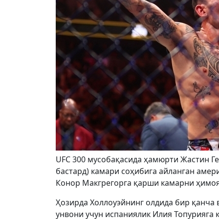
UFC 300 мусобақасида ҳамюрти Жастин Ге
бастард) камари соҳибига айланган амер
Конор Макгрегорга қарши камарни ҳимоя
Ҳозирда Холлоуэйнинг олдида бир қанча 
унвони учун испаниялик Илия Топурияга 