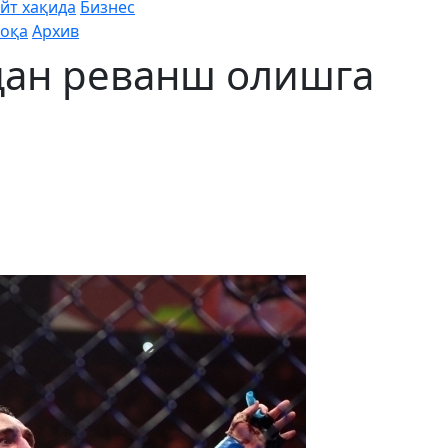
йт хақида
Бизнес
оқа
Архив
дан реванш олишга