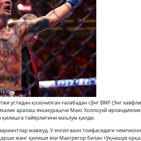
тжи устидан қозонилган ғалабадан сўнг BMF (Энг хавфли
икалик аралаш яккакурашчи Макс Холлоуэй ирландиялик
 қилишга тайёрлигини маълум қилди.
вариантлар мавжуд. У енгил вазн тоифасидаги чемпион
қарши жанг қилиши ёки Макгрегор билан тўқнашув орқа