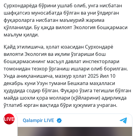
Сурхондарёда бўрини ушлаб олиб, унга нисбатан
шафқатсиз муносабатда бўлган ва уни ўлдирган
фуқароларга нисбатан маъмурий жарима
қўлланилди. Бу ҳақда вилоят Экология бошқармаси
маълум қилди.
Қайд этилишича, ҳолат юзасидан Сурхондарё
вилояти Экология ва иқлим ўзгариши бош
бошқармасининг масъул давлат инспекторлари
томонидан тезкор ўрганиш ишлари олиб борилган.
Унда аниқланишича, мазкур ҳолат 2025 йил 10
декабрь куни Узун тумани Бешкапа маҳалласи
ҳудудида содир бўлган. Фуқаро ўзига тегишли бўлган
майда шохли қора моллари (қўйларини) адирликда
ўтлатиб юрган вақтида бўри ҳужумига учраган.