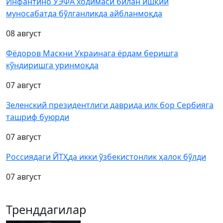
Инфантино УЭФА ходимаси билан ишқий
муносабатда бўлганликда айбланмоқда
08 август
Фёдоров Маскни Украинага ёрдам беришга
кўндиришга уринмоқда
07 август
Зеленский президентлиги даврида илк бор Сербияга
ташриф буюрди
07 август
Россиядаги ЙТҲда икки ўзбекистонлик ҳалок бўлди
07 август
Тренддагилар