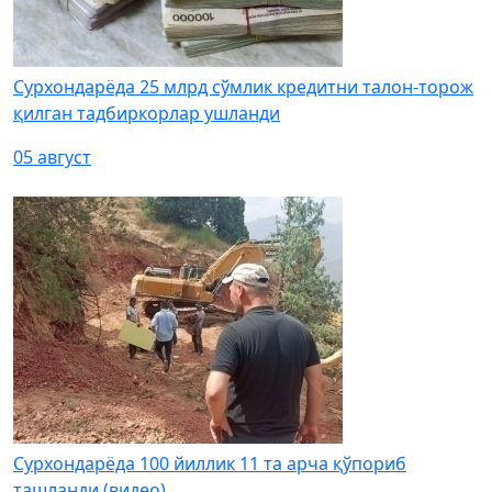
Сурхондарёда 25 млрд сўмлик кредитни талон-торож
қилган тадбиркорлар ушланди
05 август
Сурхондарёда 100 йиллик 11 та арча қўпориб
ташланди (видео)