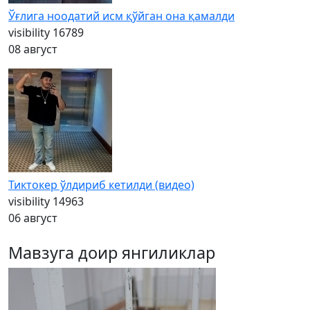
Ўғлига ноодатий исм қўйган она қамалди
visibility
16789
08 август
Тиктокер ўлдириб кетилди (видео)
visibility
14963
06 август
Мавзуга доир янгиликлар