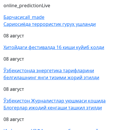
online_prediction
Live
Барчаси
call_made
Сариосиёда террористик гуруҳ ушланди
08 август
Хитойдаги фестивалда 16 киши куйиб қолди
08 август
Ўзбекистонда энергетика тарифларини
белгилашнинг янги тизими жорий этилди
08 август
Ўзбекистон Журналистлар уюшмаси қошида
Блогерлар ижодий кенгаши ташкил этилди
08 август