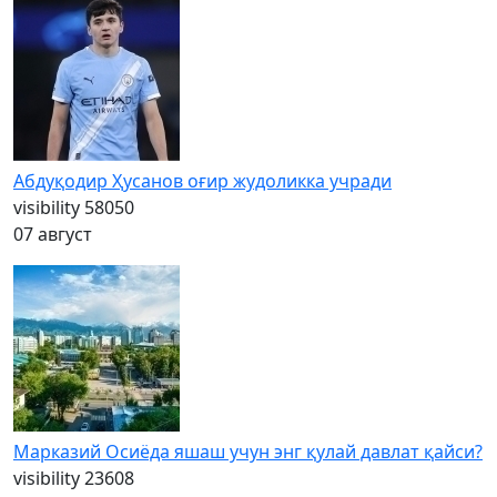
Абдуқодир Ҳусанов оғир жудоликка учради
visibility
58050
07 август
Марказий Осиёда яшаш учун энг қулай давлат қайси?
visibility
23608