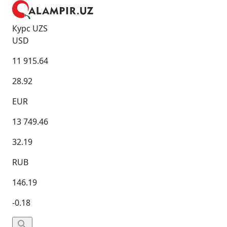
Курс UZS
USD
11 915.64
28.92
EUR
13 749.46
32.19
RUB
146.19
-0.18