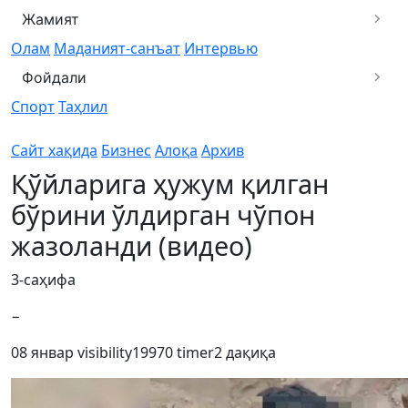
Жамият
Олам
Маданият-санъат
Интервью
Фойдали
Спорт
Таҳлил
Сайт хақида
Бизнес
Алоқа
Архив
Қўйларига ҳужум қилган
бўрини ўлдирган чўпон
жазоланди (видео)
3-саҳифа
−
08 январ
visibility
19970
timer
2 дақиқа