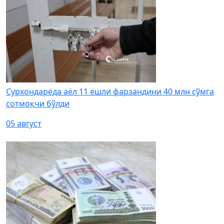
Сурхондарёда аёл 11 ёшли фарзандини 40 млн сўмга
сотмоқчи бўлди
05 август