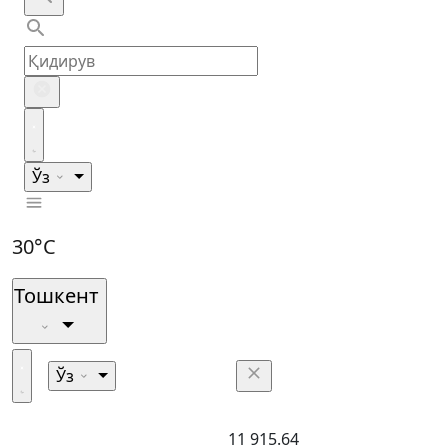
Ўз
30°C
Тошкент
Ўз
11 915.64