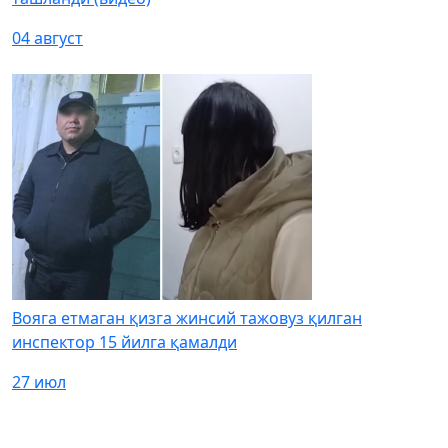
04 август
Вояга етмаган қизга жинсий тажовуз қилган
инспектор 15 йилга қамалди
27 июл