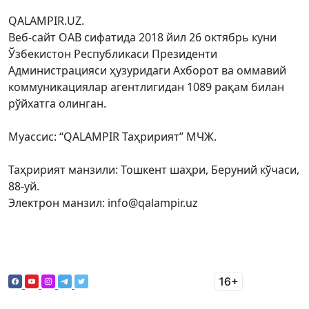
QALAMPIR.UZ.
Веб-сайт ОАВ сифатида 2018 йил 26 октябрь куни
Ўзбекистон Республикаси Президенти
Администрацияси ҳузуридаги Ахборот ва оммавий
коммуникациялар агентлигидан 1089 рақам билан
рўйхатга олинган.
Муассис: “QALAMPIR Таҳририят” МЧЖ.
Таҳририят манзили: Тошкент шаҳри, Беруний кўчаси,
88-уй.
Электрон манзил: info@qalampir.uz