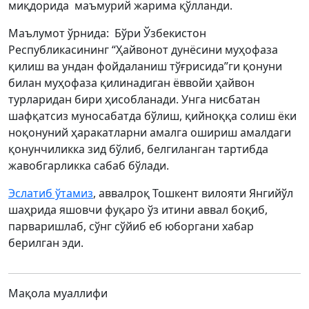
миқдорида маъмурий жарима қўлланди.
Маълумот ўрнида: Бўри Ўзбекистон
Республикасининг “Ҳайвонот дунёсини муҳофаза
қилиш ва ундан фойдаланиш тўғрисида”ги қонуни
билан муҳофаза қилинадиган ёввойи ҳайвон
турларидан бири ҳисобланади. Унга нисбатан
шафқатсиз муносабатда бўлиш, қийноққа солиш ёки
ноқонуний ҳаракатларни амалга ошириш амалдаги
қонунчиликка зид бўлиб, белгиланган тартибда
жавобгарликка сабаб бўлади.
Эслатиб ўтамиз
, аввалроқ Тошкент вилояти Янгийўл
шаҳрида яшовчи фуқаро ўз итини аввал боқиб,
парваришлаб, сўнг сўйиб еб юборгани хабар
берилган эди.
Мақола муаллифи