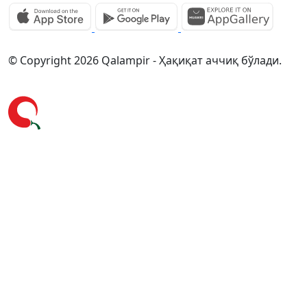
© Copyright 2026 Qalampir - Ҳақиқат аччиқ бўлади.