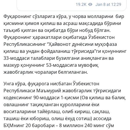
Фуқаронинг сўзларига кўра, у чорва молларини бир
қисмини ҳимоя қилиш ва асраш мақсадида бўрини
таъқиб қилган ва оқибатда бўри нобуд бўлган.
Фуқаронинг ҳаракатлари оқибатида Ўзбекистон
Республикасининг “Ҳайвонот дунёсини муҳофаза
қилиш ва ундан фойдаланиш тўғрисида”ги қонуннинг
33-моддаси талаблари бузилгани аниқланган ва
мазкур қонуннинг 53-моддасига мувофиқ
жавобгарлик чоралари белгиланган.
Унга кўра, фуқарога нисбатан Ўзбекистон
Республикаси Маъмурий жавобгарлик тўғрисидаги
кодексининг 90-моддаси 1-қисми (Ов қилиш ва балиқ
овлашнинг тақиқланган қуролларини ёки
воситаларини тайёрлаш, олиб кириш, сақлаш,
ташиш ёки юбориш, олиш ёхуд сотиш) асосида
БҲМнинг 20 баробари – 8 миллион 240 минг сўм