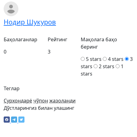
Нодир Шукуров
Баҳолаганлар
Рейтинг
Мақолага баҳо
беринг
0
3
5 stars
4 stars
3
stars
2 stars
1
stars
Теглар
Сурхондарё
чўпон
жазоланди
Дўстларингиз билан улашинг