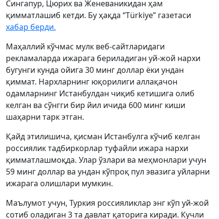
Сингапур, Цюрих ва Женеваникидан ҳам
қимматлашиб кетди. Бу ҳақда “Тürkiyе” газетаси
хабар берди.
Маҳаллий кўчмас мулк веб-сайтларидаги
рекламаларда ижарага бериладиган уй-жой нархи
бугунги кунда ойига 30 минг доллар ёки ундан
қиммат. Нархларнинг юқорилиги аллақачон
одамларнинг Истанбулдан чиқиб кетишига олиб
келган ва сўнгги бир йил ичида 600 минг киши
шаҳарни тарк этган.
Қайд этилишича, қисман Истанбулга кўчиб келган
россиялик тадбиркорлар туфайли ижара нархи
қимматлашмоқда. Улар ўзлари ва меҳмонлари учун
59 минг доллар ва ундан кўпроқ пул эвазига уйларни
ижарага олишлари мумкин.
Маълумот учун, Туркия россияликлар энг кўп уй-жой
сотиб оладиган 3 та давлат қаторига киради. Кучли