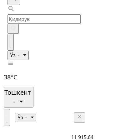
Ўз
38°C
Тошкент
Ўз
11 915.64