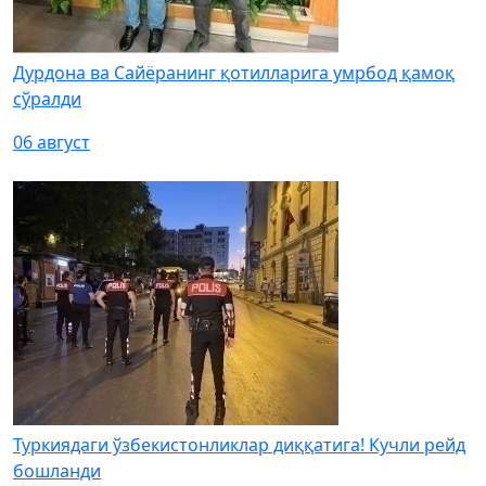
Дурдона ва Сайёранинг қотилларига умрбод қамоқ
сўралди
06 август
Туркиядаги ўзбекистонликлар диққатига! Кучли рейд
бошланди