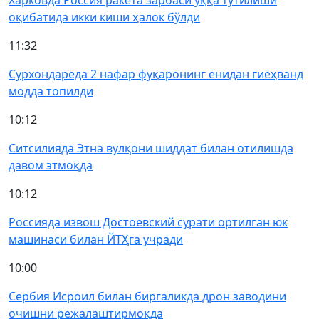
Харковда Россия ракета зарбаси ўққа тутилиши
оқибатида икки киши ҳалок бўлди
11:32
Сурхондарёда 2 нафар фуқаронинг ёнидан гиёҳванд
модда топилди
10:12
Ситсилияда Этна вулқони шиддат билан отилишда
давом этмоқда
10:12
Россияда извош Достоевский сурати ортилган юк
машинаси билан ЙТҲга учради
10:00
Сербия Исроил билан биргаликда дрон заводини
очишни режалаштирмоқда