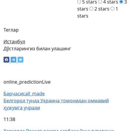
5 stars
4 stars
3
stars
2 stars
1
stars
Теглар
Истанбул
Дўстларингиз билан улашинг
online_prediction
Live
Барчаси
call_made
Белгород тунда Украина томонидан оммавий
ҳужумга учради
11:38