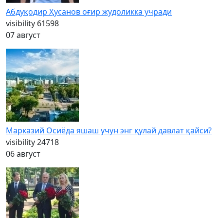
Абдуқодир Ҳусанов оғир жудоликка учради
visibility
61598
07 август
Марказий Осиёда яшаш учун энг қулай давлат қайси?
visibility
24718
06 август