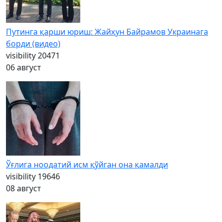
Путинга қарши юриш: Жайҳун Байрамов Украинага
борди (видео)
visibility
20471
06 август
Ўғлига ноодатий исм қўйган она қамалди
visibility
19646
08 август