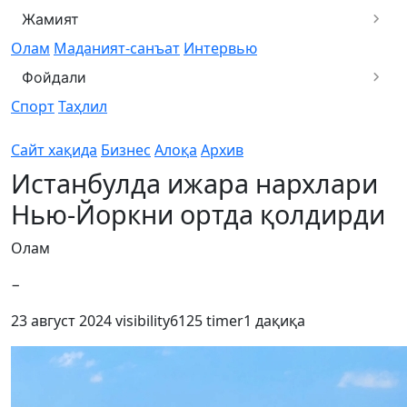
Жамият
Олам
Маданият-санъат
Интервью
Фойдали
Спорт
Таҳлил
Сайт хақида
Бизнес
Алоқа
Архив
Истанбулда ижара нархлари
Нью-Йоркни ортда қолдирди
Олам
−
23 август 2024
visibility
6125
timer
1 дақиқа