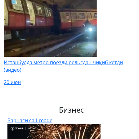
Истанбулда метро поезди рельсдан чиқиб кетди
(видео)
20 июн
Бизнес
Барчаси
call_made