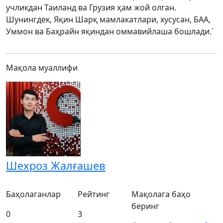
учликдан Таиланд ва Грузия ҳам жой олган.
Шунингдек, Яқин Шарқ мамлакатлари, хусусан, БАА,
Уммон ва Баҳрайн яқиндан оммавийлаша бошлади.`
Мақола муаллифи
Шехроз Жалғашев
Баҳолаганлар
Рейтинг
Мақолага баҳо
беринг
0
3