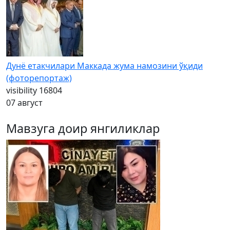
Дунё етакчилари Маккада жума намозини ўқиди
(фоторепортаж)
visibility
16804
07 август
Мавзуга доир янгиликлар