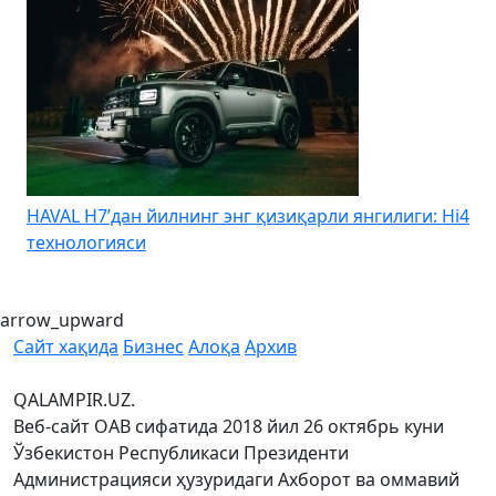
HAVAL H7’дан йилнинг энг қизиқарли янгилиги: Hi4
K
технологияси
arrow_upward
Сайт хақида
Бизнес
Алоқа
Архив
QALAMPIR.UZ.
Веб-сайт ОАВ сифатида 2018 йил 26 октябрь куни
Ўзбекистон Республикаси Президенти
Администрацияси ҳузуридаги Ахборот ва оммавий