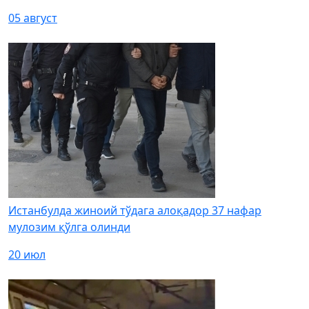
05 август
Истанбулда жиноий тўдага алоқадор 37 нафар
мулозим қўлга олинди
20 июл