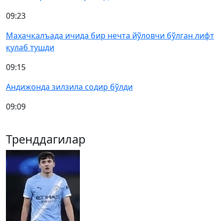
09:23
Махачқалъада ичида бир нечта йўловчи бўлган лифт
қулаб тушди
09:15
Андижонда зилзила содир бўлди
09:09
Тренддагилар