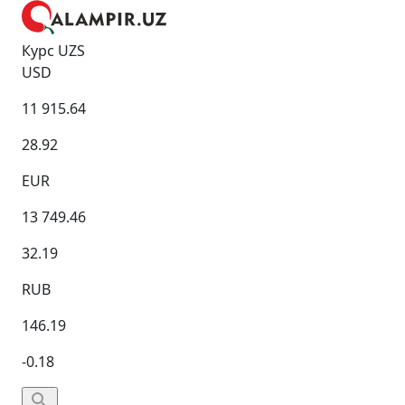
Курс UZS
USD
11 915.64
28.92
EUR
13 749.46
32.19
RUB
146.19
-0.18