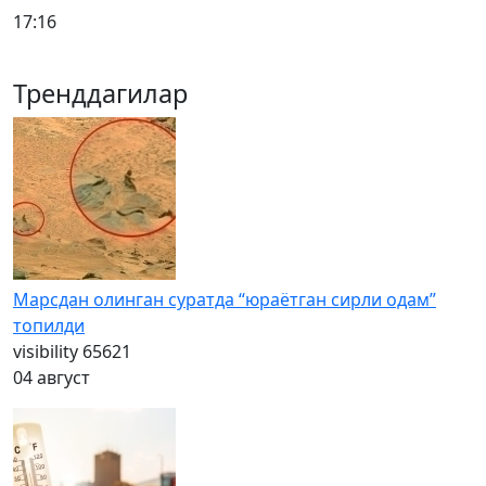
17:16
Тренддагилар
Марсдан олинган суратда “юраётган сирли одам”
топилди
visibility
65621
04 август