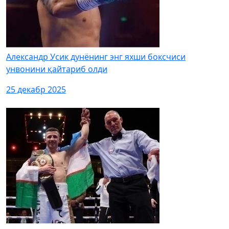
Александр Усик дунёнинг энг яхши боксчиси
унвонини қайтариб олди
25 декабр 2025