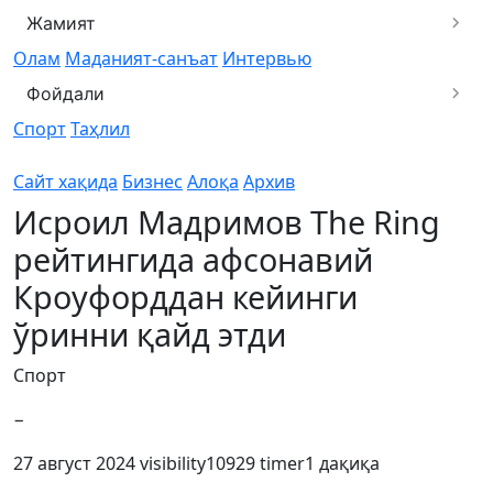
Жамият
Олам
Маданият-санъат
Интервью
Фойдали
Спорт
Таҳлил
Сайт хақида
Бизнес
Алоқа
Архив
Исроил Мадримов Тhe Ring
рейтингида афсонавий
Кроуфорддан кейинги
ўринни қайд этди
Спорт
−
27 август 2024
visibility
10929
timer
1 дақиқа