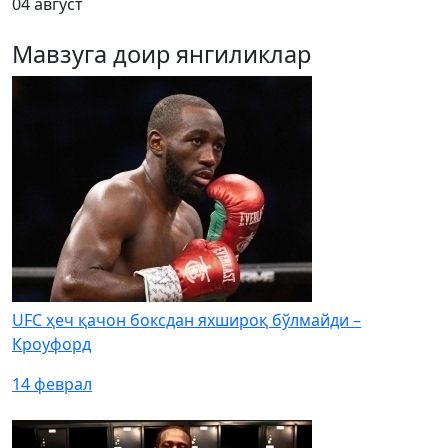
04 август
Мавзуга доир янгиликлар
UFC ҳеч қачон боксдан яхшироқ бўлмайди –
Кроуфорд
14 феврал