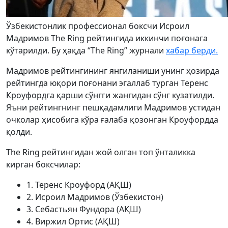
Ўзбекистонлик профессионал боксчи Исроил
Мадримов Тhe Ring рейтингида иккинчи поғонага
кўтарилди. Бу ҳақда “Тhe Ring” журнали
хабар берди.
Мадримов рейтингининг янгиланиши унинг ҳозирда
рейтингда юқори поғонани эгаллаб турган Теренс
Кроуфордга қарши сўнгги жангидан сўнг кузатилди.
Яъни рейтингнинг пешқадамлиги Мадримов устидан
очколар ҳисобига кўра ғалаба қозонган Кроуфордда
қолди.
Тhe Ring рейтингидан жой олган топ ўнталикка
кирган боксчилар:
1. Теренс Кроуфорд (АҚШ)
2. Исроил Мадримов (Ўзбекистон)
3. Себастьян Фундора (АҚШ)
4. Виржил Ортис (АҚШ)