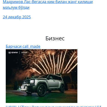
Мадримов Лас-Вегасда ким билан жанг қилиши
маълум бўлди
24 декабр 2025
Бизнес
Барчаси
call_made