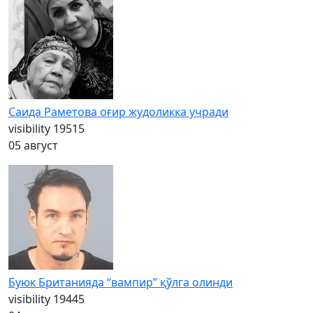
Саида Раметова оғир жудоликка учради
visibility
19515
05 август
Буюк Британияда “вампир” қўлга олинди
visibility
19445