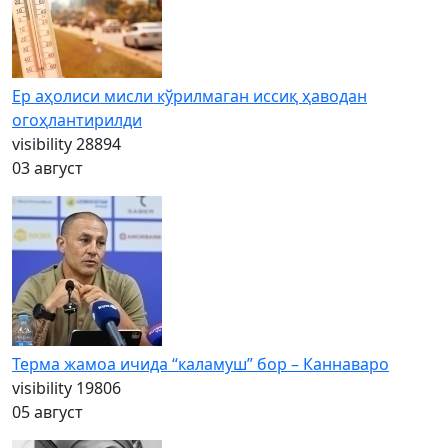
Ер аҳолиси мисли кўрилмаган иссиқ ҳаводан
огоҳлантирилди
visibility
28894
03 август
Терма жамоа ичида “каламуш” бор – Каннаваро
visibility
19806
05 август