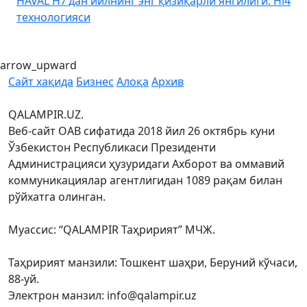
HAVAL H7’дан йилнинг энг қизиқарли янгилиги: Hi4
K
технологияси
arrow_upward
Сайт хақида
Бизнес
Алоқа
Архив
QALAMPIR.UZ.
Веб-сайт ОАВ сифатида 2018 йил 26 октябрь куни
Ўзбекистон Республикаси Президенти
Администрацияси ҳузуридаги Ахборот ва оммавий
коммуникациялар агентлигидан 1089 рақам билан
рўйхатга олинган.
Муассис: “QALAMPIR Таҳририят” МЧЖ.
Таҳририят манзили: Тошкент шаҳри, Беруний кўчаси,
88-уй.
Электрон манзил: info@qalampir.uz