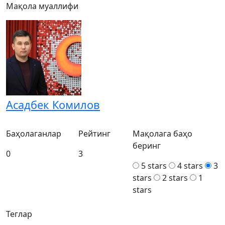
Мақола муаллифи
Асадбек Комилов
Баҳолаганлар
Рейтинг
Мақолага баҳо
беринг
0
3
5 stars
4 stars
3
stars
2 stars
1
stars
Теглар