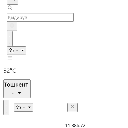
Ўз
32°C
Тошкент
Ўз
11 886.72