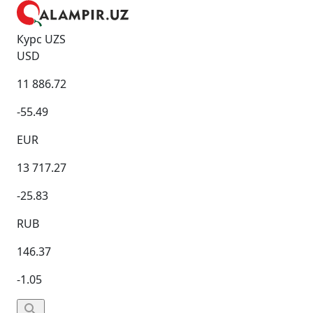
Курс UZS
USD
11 886.72
-55.49
EUR
13 717.27
-25.83
RUB
146.37
-1.05