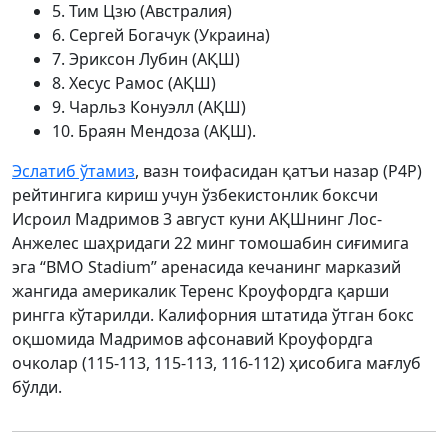
5. Тим Цзю (Австралия)
6. Сергей Богачук (Украина)
7. Эриксон Лубин (АҚШ)
8. Хесус Рамос (АҚШ)
9. Чарльз Конуэлл (АҚШ)
10. Браян Мендоза (АҚШ).
Эслатиб ўтамиз
, вазн тоифасидан қатъи назар (P4P)
рейтингига кириш учун ўзбекистонлик боксчи
Исроил Мадримов 3 август куни АҚШнинг Лос-
Анжелес шаҳридаги 22 минг томошабин сиғимига
эга “BMO Stadium” аренасида кечанинг марказий
жангида америкалик Теренс Кроуфордга қарши
рингга кўтарилди. Калифорния штатида ўтган бокс
оқшомида Мадримов афсонавий Кроуфордга
очколар (115-113, 115-113, 116-112) ҳисобига мағлуб
бўлди.