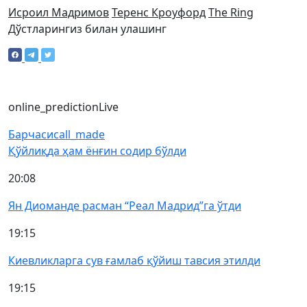
Исроил Мадримов
Теренс Кроуфорд
Тhe Ring
Дўстларингиз билан улашинг
online_prediction
Live
Барчаси
call_made
Қўйлиқда ҳам ёнғин содир бўлди
20:08
Ян Диоманде расман “Реал Мадрид”га ўтди
19:15
Киевликларга сув ғамлаб қўйиш тавсия этилди
19:15