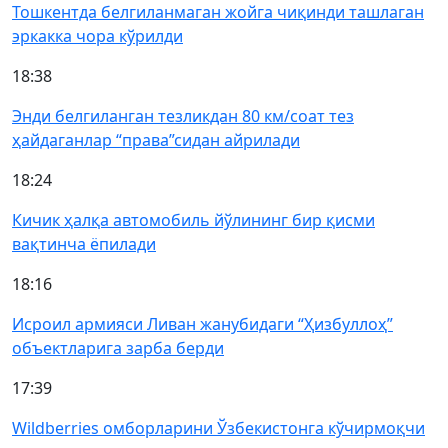
Тошкентда белгиланмаган жойга чиқинди ташлаган
эркакка чора кўрилди
18:38
Энди белгиланган тезликдан 80 км/соат тез
ҳайдаганлар “права”сидан айрилади
18:24
Кичик ҳалқа автомобиль йўлининг бир қисми
вақтинча ёпилади
18:16
Исроил армияси Ливан жанубидаги “Ҳизбуллоҳ”
объектларига зарба берди
17:39
Wildberries омборларини Ўзбекистонга кўчирмоқчи