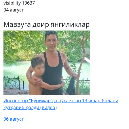
visibility
19637
04 август
Мавзуга доир янгиликлар
Инспектор “Бўрижар”да чўкаётган 13 яшар болани
қутқариб қолди (видео)
06 август