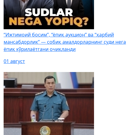
“Ижтимоий босим”, “ёпиқ аукцион” ва “ҳарбий
мансабдорлик” — собиқ амалдорларнинг суди нега
ёпиқ кўрилаётгани очиқланди
01 август