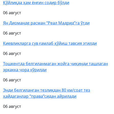
Қўйлиқда ҳам ёнғин содир бўлди
06 август
Ян Диоманде расман “Реал Мадрид”га ўтди
06 август
Киевликларга сув ғамлаб қўйиш тавсия этилди
06 август
Тошкентда белгиланмаган жойга чиқинди ташлаган
эркакка чора кўрилди
06 август
Энди белгиланган тезликдан 80 км/соат тез
ҳайдаганлар “права”сидан айрилади
06 август