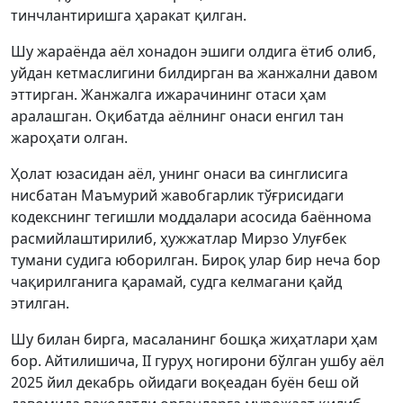
тинчлантиришга ҳаракат қилган.
Шу жараёнда аёл хонадон эшиги олдига ётиб олиб,
уйдан кетмаслигини билдирган ва жанжални давом
эттирган. Жанжалга ижарачининг отаси ҳам
аралашган. Оқибатда аёлнинг онаси енгил тан
жароҳати олган.
Ҳолат юзасидан аёл, унинг онаси ва синглисига
нисбатан Маъмурий жавобгарлик тўғрисидаги
кодекснинг тегишли моддалари асосида баённома
расмийлаштирилиб, ҳужжатлар Мирзо Улуғбек
тумани судига юборилган. Бироқ улар бир неча бор
чақирилганига қарамай, судга келмагани қайд
этилган.
Шу билан бирга, масаланинг бошқа жиҳатлари ҳам
бор. Айтилишича, II гуруҳ ногирони бўлган ушбу аёл
2025 йил декабрь ойидаги воқеадан буён беш ой