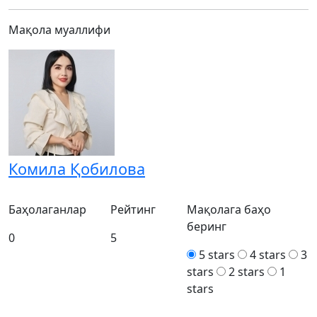
Мақола муаллифи
Комила Қобилова
Баҳолаганлар
Рейтинг
Мақолага баҳо
беринг
0
5
5 stars
4 stars
3
stars
2 stars
1
stars