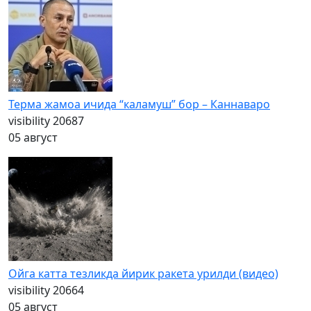
Терма жамоа ичида “каламуш” бор – Каннаваро
visibility
20687
05 август
Ойга катта тезликда йирик ракета урилди (видео)
visibility
20664
05 август