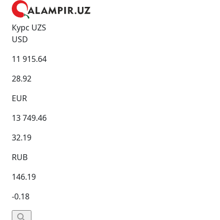
Курс UZS
USD
11 915.64
28.92
EUR
13 749.46
32.19
RUB
146.19
-0.18