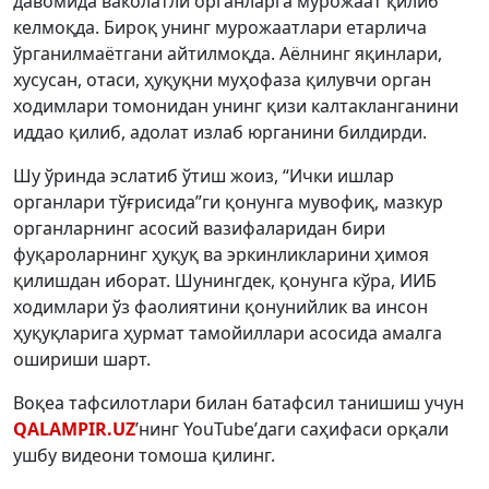
давомида ваколатли органларга мурожаат қилиб
келмоқда. Бироқ унинг мурожаатлари етарлича
ўрганилмаётгани айтилмоқда. Аёлнинг яқинлари,
хусусан, отаси, ҳуқуқни муҳофаза қилувчи орган
ходимлари томонидан унинг қизи калтакланганини
иддао қилиб, адолат излаб юрганини билдирди.
Шу ўринда эслатиб ўтиш жоиз, “Ички ишлар
органлари тўғрисида”ги қонунга мувофиқ, мазкур
органларнинг асосий вазифаларидан бири
фуқароларнинг ҳуқуқ ва эркинликларини ҳимоя
қилишдан иборат. Шунингдек, қонунга кўра, ИИБ
ходимлари ўз фаолиятини қонунийлик ва инсон
ҳуқуқларига ҳурмат тамойиллари асосида амалга
ошириши шарт.
Воқеа тафсилотлари билан батафсил танишиш учун
QALAMPIR.UZ
’нинг YouTube’даги саҳифаси орқали
ушбу видеони томоша қилинг.