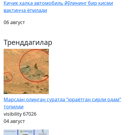
Кичик ҳалқа автомобиль йўлининг бир қисми
вақтинча ёпилади
06 август
Тренддагилар
Марсдан олинган суратда “юраётган сирли одам”
топилди
visibility
67026
04 август