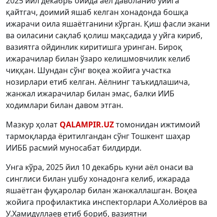
2025 йил декабрь ойида аёл даволаниб уйига
қайтгач, доимий яшаб келган хонадонда бошқа
ижарачи оила яшаётганини кўрган. Қиш фасли экани
ва оиласини сақлаб қолиш мақсадида у уйга кириб,
вазиятга ойдинлик киритишга уринган. Бироқ
ижарачилар билан ўзаро келишмовчилик келиб
чиққан. Шундан сўнг воқеа жойига участка
нозирлари етиб келган. Аёлнинг таъкидлашича,
жанжал ижарачилар билан эмас, балки ИИБ
ходимлари билан давом этган.
Мазкур ҳолат
QALAMPIR.UZ
томонидан ижтимоий
тармоқларда ёритилгандан сўнг Тошкент шаҳар
ИИББ расмий муносабат билдирди.
Унга кўра, 2025 йил 10 декабрь куни аёл онаси ва
синглиси билан ушбу хонадонга келиб, ижарада
яшаётган фуқаролар билан жанжаллашган. Воқеа
жойига профилактика инспекторлари А.Холиёров ва
У.Хамидуллаев етиб бориб, вазиятни