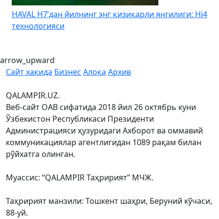
HAVAL H7’дан йилнинг энг қизиқарли янгилиги: Hi4
K
технологияси
arrow_upward
Сайт хақида
Бизнес
Алоқа
Архив
QALAMPIR.UZ.
Веб-сайт ОАВ сифатида 2018 йил 26 октябрь куни
Ўзбекистон Республикаси Президенти
Администрацияси ҳузуридаги Ахборот ва оммавий
коммуникациялар агентлигидан 1089 рақам билан
рўйхатга олинган.
Муассис: “QALAMPIR Таҳририят” МЧЖ.
Таҳририят манзили: Тошкент шаҳри, Беруний кўчаси,
88-уй.