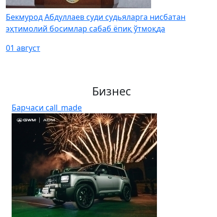
Бекмурод Абдуллаев суди судьяларга нисбатан
эҳтимолий босимлар сабаб ёпиқ ўтмоқда
01 август
Бизнес
Барчаси
call_made