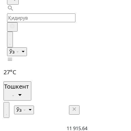
Ўз
27°C
Тошкент
Ўз
11 915.64