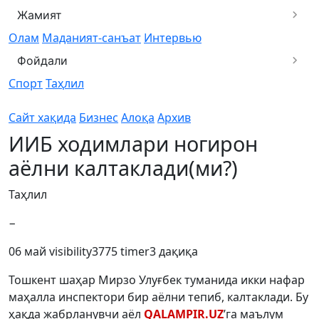
Жамият
Олам
Маданият-санъат
Интервью
Фойдали
Спорт
Таҳлил
Сайт хақида
Бизнес
Алоқа
Архив
ИИБ ходимлари ногирон
аёлни калтаклади(ми?)
Таҳлил
−
06 май
visibility
3775
timer
3 дақиқа
Тошкент шаҳар Мирзо Улуғбек туманида икки нафар
маҳалла инспектори бир аёлни тепиб, калтаклади. Бу
ҳақда жабрланувчи аёл
QALAMPIR.UZ
’га маълум