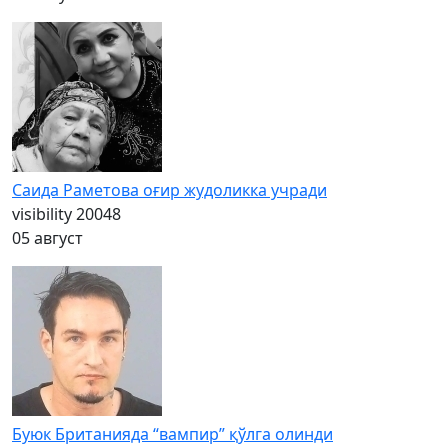
Саида Раметова оғир жудоликка учради
visibility
20048
05 август
Буюк Британияда “вампир” қўлга олинди