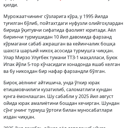
қилди.
Мурожаатчининг сўзларига кўра, у 1995 йилда
туғилган бўлиб, пойтахтдаги нуфузли олийгоҳлардан
бирида ўқитувчи сифатида фаолият юритади. Аёл
биринчи турмушидан 10 йил давомида фарзанд
кўрмагани сабаб ажрашган ва кейинчалик бошқа
шахсга шаръий никоҳ асосида турмушга чиққан.
Улар Мирзо Улуғбек тумани ТТЗ-1 маҳалласи, Буюк
Ипак йўли 5-тор кўчасидаги хонадонда яшаб келган
ва бу никоҳдан бир нафар фарзандли бўлган.
Бироқ аёлнинг айтишича, унда ўткир юрак
етишмовчилиги кузатилиб, саломатлиги кундан
кунга ёмонлашган. Шу сабабли у 2025 йил август
ойида юрак амалиётини бошдан кечирган. Шундан
сўнг унинг турмуш ўртоғи билан муносабатлари
издан чиққан.