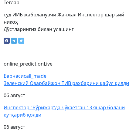
Теглар
суд
ИИБ
жабрланувчи
Жанжал
Инспектор
шаръий
никоҳ
Дўстларингиз билан улашинг
online_prediction
Live
Барчаси
call_made
Зеленский Озарбайжон ТИВ раҳбарини қабул қилди
06 август
Инспектор “Бўрижар”да чўкаётган 13 яшар болани
қутқариб қолди
06 август