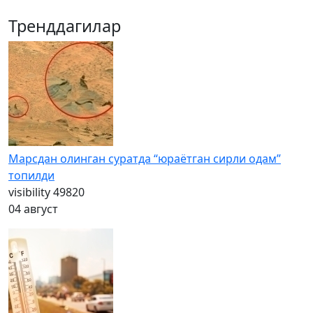
Тренддагилар
Марсдан олинган суратда “юраётган сирли одам”
топилди
visibility
49820
04 август