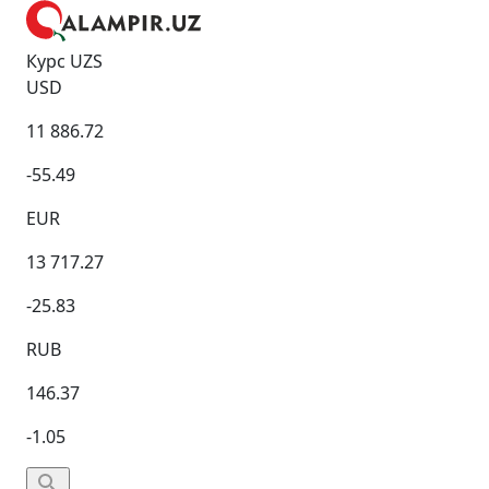
Курс UZS
USD
11 886.72
-55.49
EUR
13 717.27
-25.83
RUB
146.37
-1.05