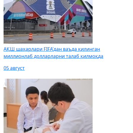
АҚШ шаҳарлари FIFA’дан ваъда қилинган
миллионлаб долларларни талаб қилмоқда
05 август