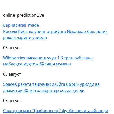
online_prediction
Live
Барчаси
call_made
Россия Киев ва унинг атрофига Искандар баллистик
ракеталарини учирди
05 август
Wildberries тикланиш учун 1,3 трлн рублгача
маблаққа муҳтож бўлиши мумкин
05 август
SpaceX ракета ташувчиси Ойга бориб урилди ва
диаметри 30 метрли кратер ҳосил қилди
05 август
Салоҳ расман “Трабзонспор” футболчисига айланди