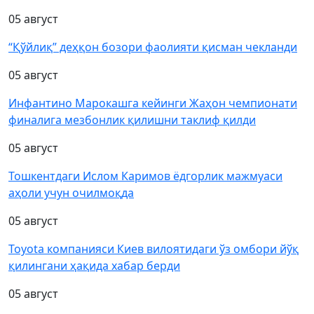
05 август
“Қўйлиқ” деҳқон бозори фаолияти қисман чекланди
05 август
Инфантино Марокашга кейинги Жаҳон чемпионати
финалига мезбонлик қилишни таклиф қилди
05 август
Тошкентдаги Ислом Каримов ёдгорлик мажмуаси
аҳоли учун очилмоқда
05 август
Toyota компанияси Киев вилоятидаги ўз омбори йўқ
қилингани ҳақида хабар берди
05 август