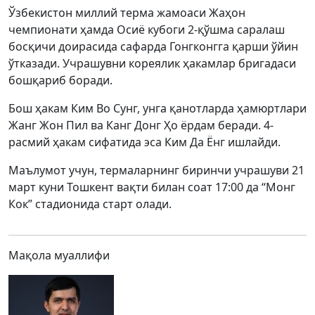
Ўзбекистон миллий терма жамоаси Жаҳон
чемпионати ҳамда Осиё кубоги 2-қўшма саралаш
босқичи доирасида сафарда Гонгконгга қарши ўйин
ўтказади. Учрашувни кореялик ҳакамлар бригадаси
бошқариб боради.
Бош ҳакам Ким Во Сунг, унга қанотларда ҳамюртлари
Жанг Жон Пил ва Канг Донг Ҳо ёрдам беради. 4-
расмий ҳакам сифатида эса Ким Да Ёнг ишлайди.
Маълумот учун, термаларнинг биринчи учрашуви 21
март куни Тошкент вақти билан соат 17:00 да “Монг
Кок” стадионида старт олади.
Мақола муаллифи