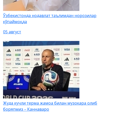
Ўзбекистонда нодавлат таълимдан норозилар
кўпаймоқда
05 август
Жуда кучли терма жамоа билан музокара олиб
боряпмиз – Каннаваро