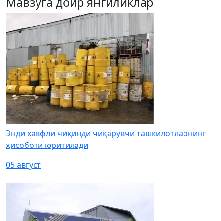
Мавзуга доир янгиликлар
Энди хавфли чиқинди чиқарувчи ташкилотларнинг
ҳисоботи юритилади
05 август