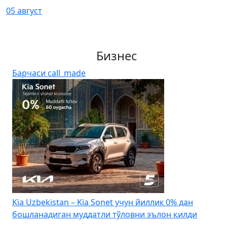
05 август
Бизнес
Барчаси
call_made
4
Kia Uzbekistan – Kia Sonet учун йиллик 0% дан
бошланадиган муддатли тўловни эълон қилди