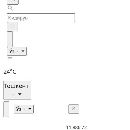
Ўз
24°C
Тошкент
Ўз
11 886.72