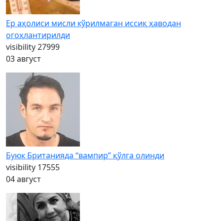
Ер аҳолиси мисли кўрилмаган иссиқ ҳаводан
огоҳлантирилди
visibility
27999
03 август
Буюк Британияда “вампир” қўлга олинди
visibility
17555
04 август