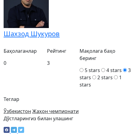
Шахзод Шукуров
Баҳолаганлар
Рейтинг
Мақолага баҳо
беринг
0
3
5 stars
4 stars
3
stars
2 stars
1
stars
Теглар
Ўзбекистон
Жаҳон чемпионати
Дўстларингиз билан улашинг