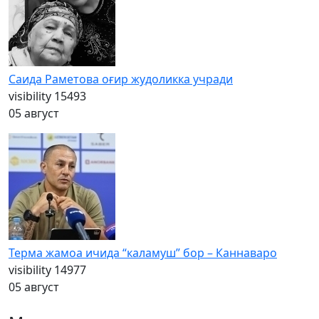
Саида Раметова оғир жудоликка учради
visibility
15493
05 август
Терма жамоа ичида “каламуш” бор – Каннаваро
visibility
14977
05 август