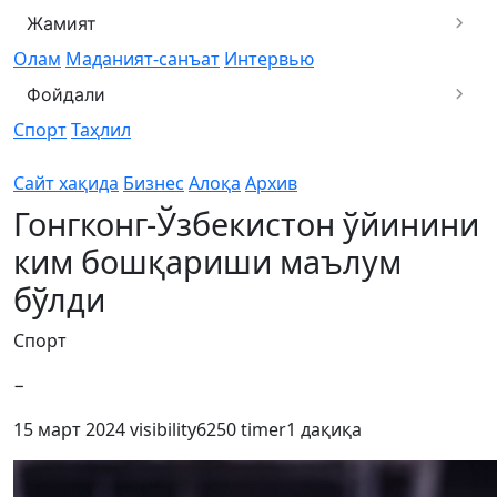
Жамият
Олам
Маданият-санъат
Интервью
Фойдали
Спорт
Таҳлил
Сайт хақида
Бизнес
Алоқа
Архив
Гонгконг-Ўзбекистон ўйинини
ким бошқариши маълум
бўлди
Спорт
−
15 март 2024
visibility
6250
timer
1 дақиқа