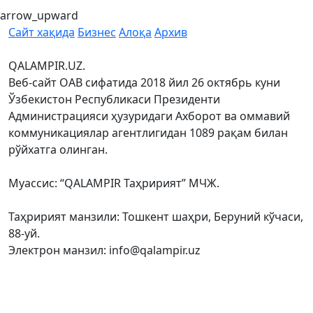
arrow_upward
Сайт хақида
Бизнес
Алоқа
Архив
QALAMPIR.UZ.
Веб-сайт ОАВ сифатида 2018 йил 26 октябрь куни
Ўзбекистон Республикаси Президенти
Администрацияси ҳузуридаги Ахборот ва оммавий
коммуникациялар агентлигидан 1089 рақам билан
рўйхатга олинган.
Муассис: “QALAMPIR Таҳририят” МЧЖ.
Таҳририят манзили: Тошкент шаҳри, Беруний кўчаси,
88-уй.
Электрон манзил: info@qalampir.uz