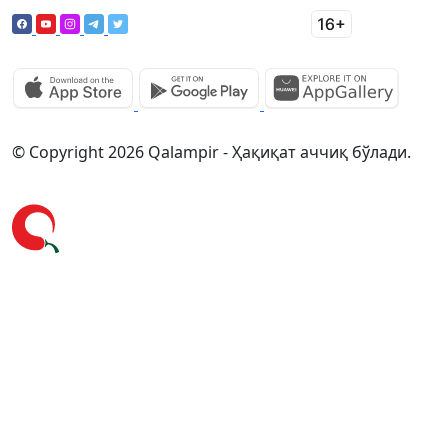
© Copyright 2026 Qalampir - Ҳақиқат аччиқ бўлади.