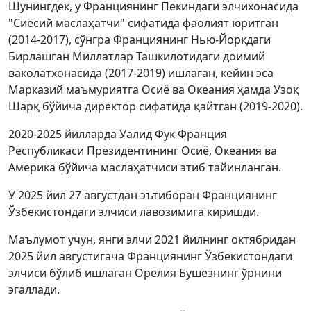
Шунингдек, у Франциянинг Пекиндаги элчихонасида
"Сиёсий маслаҳатчи" сифатида фаолият юритган
(2014-2017), сўнгра Франциянинг Нью-Йоркдаги
Бирлашган Миллатлар Ташкилотидаги доимий
ваколатхонасида (2017-2019) ишлаган, кейин эса
Марказий маъмуриятга Осиё ва Океания ҳамда Узоқ
Шарқ бўйича директор сифатида қайтган (2019-2020).
2020-2025 йилларда Уалид Фук Франция
Республикаси Президентининг Осиё, Океания ва
Америка бўйича маслаҳатчиси этиб тайинланган.
У 2025 йил 27 августдан эътиборан Франциянинг
Ўзбекистондаги элчиси лавозимига киришди.
Маълумот учун, янги элчи 2021 йилнинг октябридан
2025 йил августигача Франциянинг Ўзбекистондаги
элчиси бўлиб ишлаган Орелия Бушезнинг ўрнини
эгаллади.