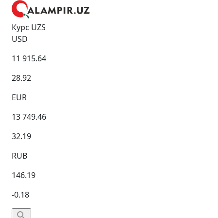
Курс UZS
USD
11 915.64
28.92
EUR
13 749.46
32.19
RUB
146.19
-0.18