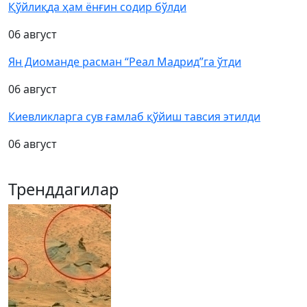
Қўйлиқда ҳам ёнғин содир бўлди
06 август
Ян Диоманде расман “Реал Мадрид”га ўтди
06 август
Киевликларга сув ғамлаб қўйиш тавсия этилди
06 август
Тренддагилар