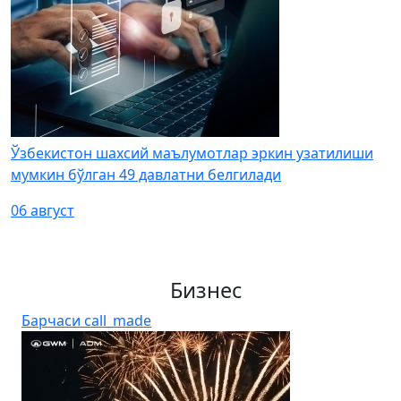
Ўзбекистон шахсий маълумотлар эркин узатилиши
мумкин бўлган 49 давлатни белгилади
06 август
Бизнес
Барчаси
call_made