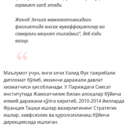
аҳамият касб этади.
Жаноб Элчига мамлакатимиздаги
фаолиятида юксак муваффақиятлар ва
самарали меҳнат тилаймиз”, деб ёзди
вазир.
Маълумот учун, янги элчи Уалид Фук тажрибали
дипломат бўлиб, иккинчи даражали давлат
хизматчиси ҳисобланади. У Париждаги Сиёсат
институтида Жамоатчилик билан алоқалар бўйича
илмий даражани қўлга киритиб, 2010-2014 йилларда
Франция Ташқи ишлар вазирлигининг Стратегик
ишлар, хавфсизлик ва қуролсизланиш бўйича
дирекциясида ишлаган.