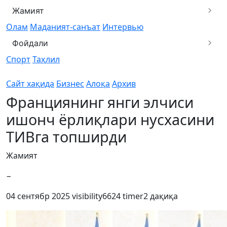
Жамият
Олам
Маданият-санъат
Интервью
Фойдали
Спорт
Таҳлил
Сайт хақида
Бизнес
Алоқа
Архив
Франциянинг янги элчиси
ишонч ёрлиқлари нусхасини
ТИВга топширди
Жамият
−
04 сентябр 2025
visibility
6624
timer
2 дақиқа