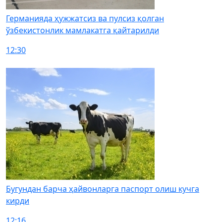
Германияда ҳужжатсиз ва пулсиз қолган
ўзбекистонлик мамлакатга қайтарилди
12:30
Бугундан барча ҳайвонларга паспорт олиш кучга
кирди
12:16