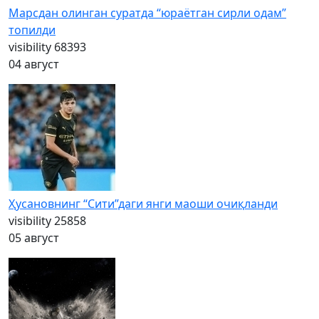
Марсдан олинган суратда “юраётган сирли одам”
топилди
visibility
68393
04 август
Ҳусановнинг “Сити”даги янги маоши очиқланди
visibility
25858
05 август