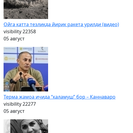
Ойга катта тезликда йирик ракета урилди (видео)
visibility
22358
05 август
Терма жамоа ичида “каламуш” бор – Каннаваро
visibility
22277
05 август