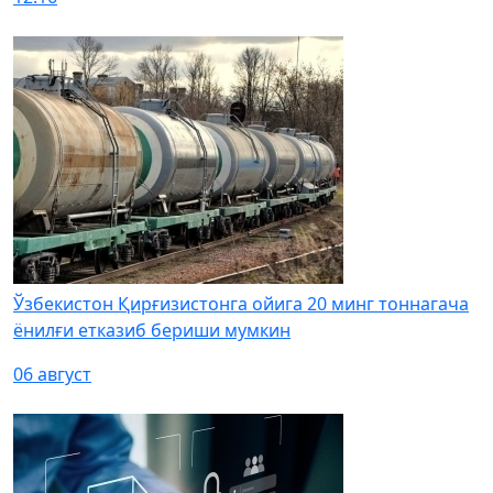
Ўзбекистон Қирғизистонга ойига 20 минг тоннагача
ёнилғи етказиб бериши мумкин
06 август