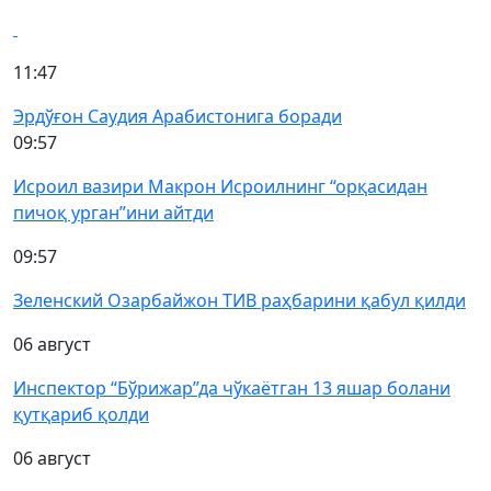
11:47
Эрдўғон Саудия Арабистонига боради
09:57
Исроил вазири Макрон Исроилнинг “орқасидан
пичоқ урган”ини айтди
09:57
Зеленский Озарбайжон ТИВ раҳбарини қабул қилди
06 август
Инспектор “Бўрижар”да чўкаётган 13 яшар болани
қутқариб қолди
06 август