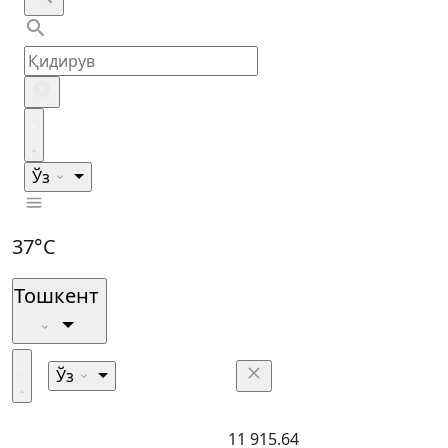
Ўз
37°C
Тошкент
Ўз
11 915.64