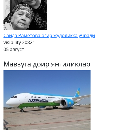
Саида Раметова оғир жудоликка учради
visibility
20821
05 август
Мавзуга доир янгиликлар