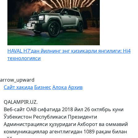
HAVAL H7’дан йилнинг энг қизиқарли янгилиги: Hi4
K
технологияси
arrow_upward
Сайт хақида
Бизнес
Алоқа
Архив
QALAMPIR.UZ.
Веб-сайт ОАВ сифатида 2018 йил 26 октябрь куни
Ўзбекистон Республикаси Президенти
Администрацияси ҳузуридаги Ахборот ва оммавий
коммуникациялар агентлигидан 1089 рақам билан