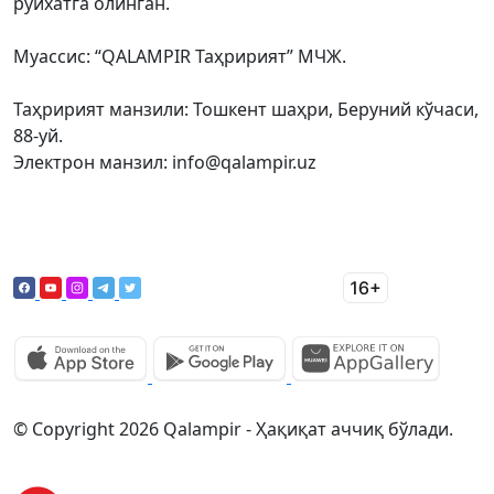
рўйхатга олинган.
Муассис: “QALAMPIR Таҳририят” МЧЖ.
Таҳририят манзили: Тошкент шаҳри, Беруний кўчаси,
88-уй.
Электрон манзил: info@qalampir.uz
© Copyright 2026 Qalampir - Ҳақиқат аччиқ бўлади.