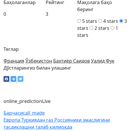
Баҳолаганлар
Рейтинг
Мақолага баҳо
беринг
0
3
5 stars
4 stars
3
stars
2 stars
1
stars
Теглар
Франция
Ўзбекистон
Бахтиёр Саидов
Уалид Фук
Дўстларингиз билан улашинг
online_prediction
Live
Барчаси
call_made
Европа Туркиядан газ Россияники эмаслигини
тасдиқлашни талаб қилмоқда