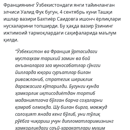
Франциянинг Ўзбекистондаги янги тайинланган
элчиси Уалид Фук бугун, 4 сентябрь куни Ташқи
ишлар вазири Бахтиёр Саидовга ишонч ёрлиқлари
нусхаларини топширди. Бу ҳақда вазир ўзининг
ижтимоий тармоқлардаги саҳифаларида маълум
қилди.
“Ўзбекистон ва Франция ўртасидаги
мустаҳкам тарихий замин ва бой
анъаналарга эга муносабатлар сўнгги
йилларда юқори суръатлар билан
ривожланиб, стратегик шериклик
даражасига кўтарилди. Бугунги кунда
ҳамкорлик иқтисодиётдан тортиб
маданиятгача бўлган барча соҳаларни
қамраб олмоқда. Шу билан бирга, мавжуд
салоҳият янада кенг бўлиб, уни тўлиқ
рўёбга чиқариш учун дипломатларимизнинг
ҳамкорликдаги саъй-ҳаракатлари муҳим