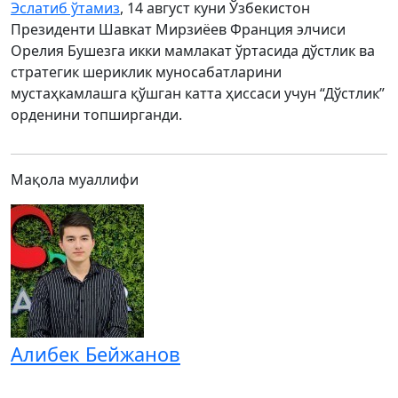
Эслатиб ўтамиз
, 14 август куни Ўзбекистон
Президенти Шавкат Мирзиёев Франция элчиси
Орелия Бушезга икки мамлакат ўртасида дўстлик ва
стратегик шериклик муносабатларини
мустаҳкамлашга қўшган катта ҳиссаси учун “Дўстлик”
орденини топширганди.
Мақола муаллифи
Алибек Бейжанов