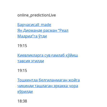
online_prediction
Live
Барчаси
call_made
Ян Диоманде расман “Реал
Мадрид”га ўтди
19:15
Киевликларга сув ғамлаб қўйиш
тавсия этилди
19:15
Тошкентда белгиланмаган жойга
чиқинди ташлаган эркакка чора
кўрилди
18:38