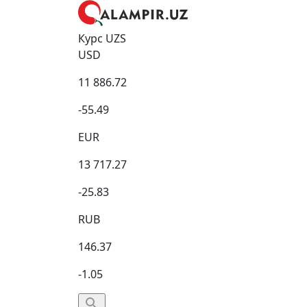
Курс UZS
USD
11 886.72
-55.49
EUR
13 717.27
-25.83
RUB
146.37
-1.05