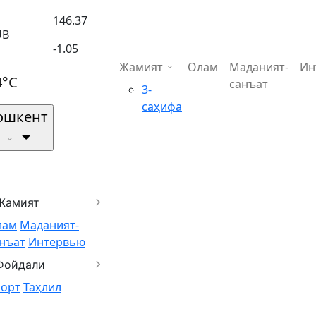
146.37
UB
-1.05
Жамият
Олам
Маданият-
Ин
4°C
санъат
3-
саҳифа
ошкент
Жамият
лам
Маданият-
нъат
Интервью
Фойдали
порт
Таҳлил