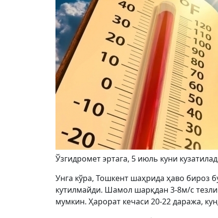
Ўзгидромет эртага, 5 июль куни кузатила
Унга кўра, Тошкент шаҳрида ҳаво бироз б
кутилмайди. Шамол шарқдан 3-8м/с тезлик
мумкин. Ҳарорат кечаси 20-22 даража, кун