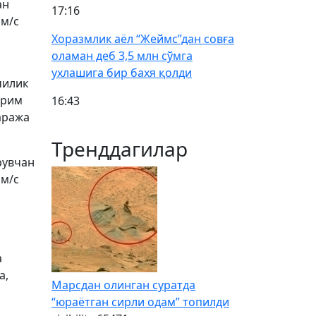
ан
17:16
 м/с
Хоразмлик аёл “Жеймс”дан совға
оламан деб 3,5 млн сўмга
ухлашига бир бахя қолди
чилик
йрим
16:43
аража
Тренддагилар
рувчан
 м/с
а
а,
Марсдан олинган суратда
“юраётган сирли одам” топилди