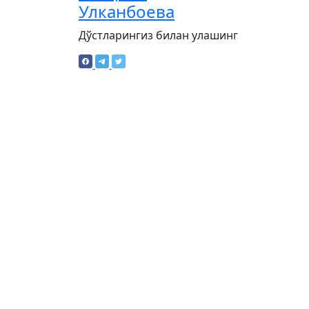
Улканбоева
Дўстларингиз билан улашинг