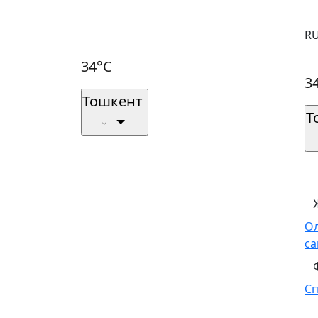
R
34°C
3
Тошкент
Т
О
са
С