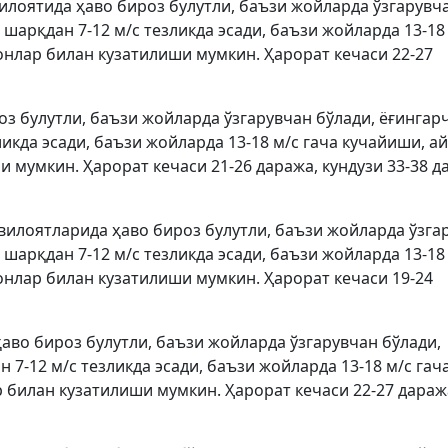
илоятида ҳаво бироз булутли, баъзи жойларда ўзгарувч
шарқдан 7-12 м/с тезликда эсади, баъзи жойларда 13-18
онлар билан кузатилиши мумкин. Ҳарорат кечаси 22-27
з булутли, баъзи жойларда ўзгарувчан бўлади, ёғингар
икда эсади, баъзи жойларда 13-18 м/с гача кучайиши, а
 мумкин. Ҳарорат кечаси 21-26 даража, кундузи 33-38 д
 вилоятларида ҳаво бироз булутли, баъзи жойларда ўзга
шарқдан 7-12 м/с тезликда эсади, баъзи жойларда 13-18
онлар билан кузатилиши мумкин. Ҳарорат кечаси 19-24
аво бироз булутли, баъзи жойларда ўзгарувчан бўлади,
7-12 м/с тезликда эсади, баъзи жойларда 13-18 м/с гач
 билан кузатилиши мумкин. Ҳарорат кечаси 22-27 дараж