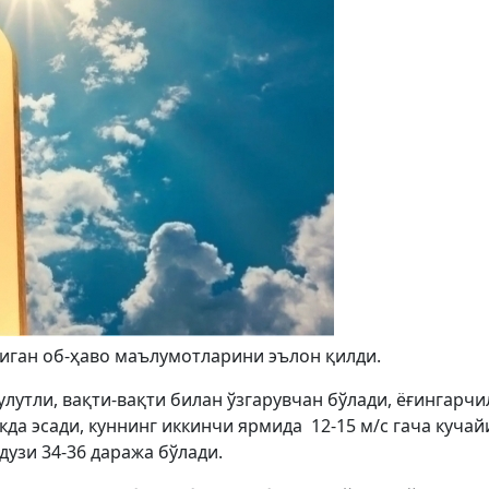
диган об-ҳаво маълумотларини эълон қилди.
улутли, вақти-вақти билан ўзгарувчан бўлади, ёғингарчи
да эсади, куннинг иккинчи ярмида 12-15 м/с гача куча
дузи 34-36 даража бўлади.