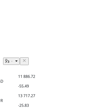
Ўз
11 886.72
SD
-55.49
13 717.27
UR
-25.83