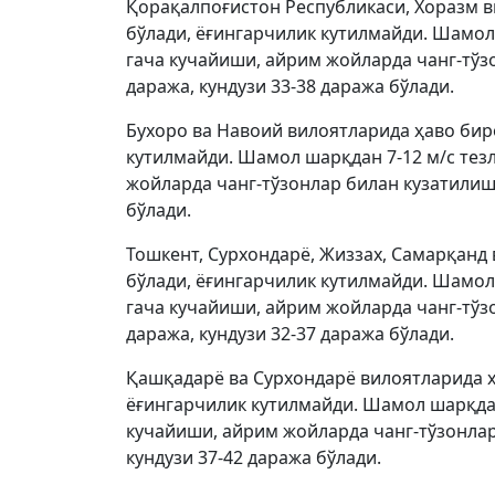
Қорақалпоғистон Республикаси, Хоразм в
бўлади, ёғингарчилик кутилмайди. Шамол 
гача кучайиши, айрим жойларда чанг-тўз
даража, кундузи 33-38 даража бўлади.
Бухоро ва Навоий вилоятларида ҳаво биро
кутилмайди. Шамол шарқдан 7-12 м/с тезл
жойларда чанг-тўзонлар билан кузатилиши
бўлади.
Тошкент, Сурхондарё, Жиззах, Самарқанд
бўлади, ёғингарчилик кутилмайди. Шамол 
гача кучайиши, айрим жойларда чанг-тўз
даража, кундузи 32-37 даража бўлади.
Қашқадарё ва Сурхондарё вилоятларида ҳ
ёғингарчилик кутилмайди. Шамол шарқдан 
кучайиши, айрим жойларда чанг-тўзонлар
кундузи 37-42 даража бўлади.