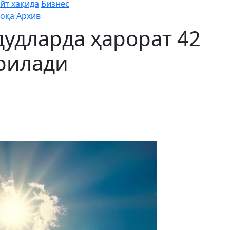
йт хақида
Бизнес
оқа
Архив
дудларда ҳарорат 42
рилади