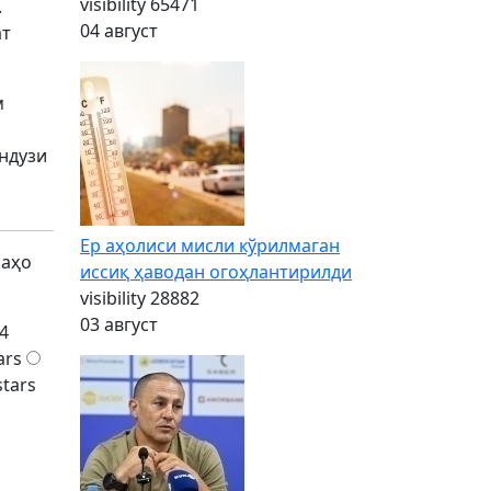
visibility
65471
.
04 август
ат
м
ундузи
Ер аҳолиси мисли кўрилмаган
баҳо
иссиқ ҳаводан огоҳлантирилди
visibility
28882
03 август
4
ars
stars