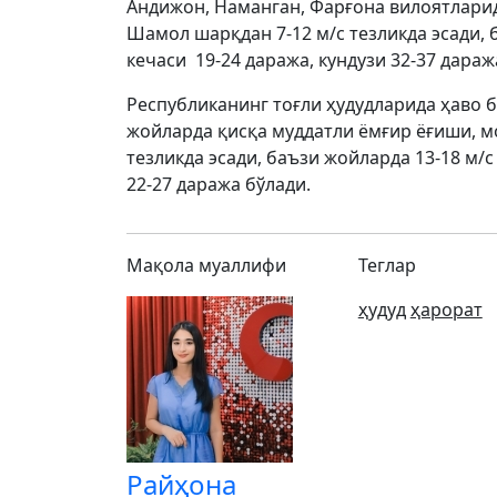
Андижон, Наманган, Фарғона вилоятларид
Шамол шарқдан 7-12 м/с тезликда эсади, 
кечаси 19-24 даража, кундузи 32-37 дараж
Республиканинг тоғли ҳудудларида ҳаво б
жойларда қисқа муддатли ёмғир ёғиши, 
тезликда эсади, баъзи жойларда 13-18 м/с
22-27 даража бўлади.
Мақола муаллифи
Теглар
ҳудуд
ҳарорат
Райҳона