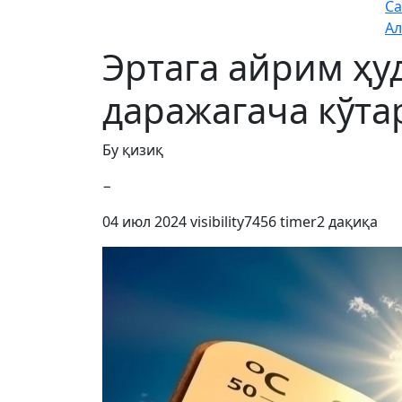
Са
Ал
Эртага айрим ҳу
даражагача кўта
Бу қизиқ
−
04 июл 2024
visibility
7456
timer
2 дақиқа