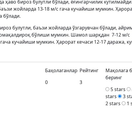
а ҳаво бироз булутли бўлади, ёғингарчилик кутилмайди
баъзи жойларда 13-18 м/с гача кучайиши мумкин. Ҳарор
а бўлади.
ироз булутли, баъзи жойларда ўзгарувчан бўлади, айри
момақалдироқ бўлиши мумкин. Шамол шарқдан 7-12 м/с
 гача кучайиши мумкин. Ҳарорат кечаси 12-17 даража, к
Баҳолаганлар
Рейтинг
Мақолага 
беринг
0
3
5 stars
stars
3 st
2 stars
1 