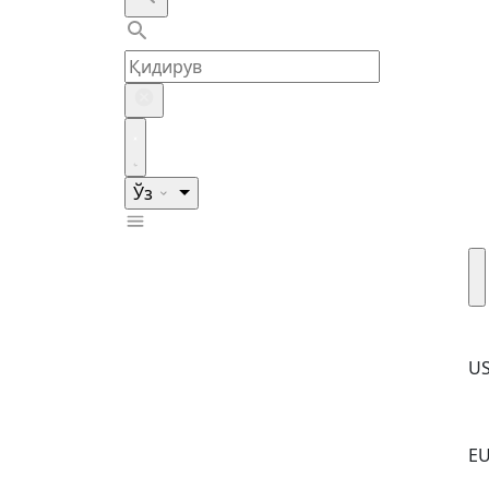
Ўз
U
E