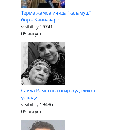
Терма жамоа ичида “каламуш”
бор – Каннаваро
visibility
19741
05 август
Саида Раметова оғир жудоликка
учради
visibility
19486
05 август