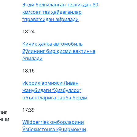
Энди белгиланган тезликдан 80
км/соат тез ҳайдаганлар
“права”сидан айрилади
18:24
Кичик ҳалқа автомобиль
йўлининг бир қисми вақтинча
ёпилади
18:16
Исроил армияси Ливан
жанубидаги “Ҳизбуллоҳ”
объектларига зарба берди
17:39
лик
йиши
Wildberries омборларини
Ўзбекистонга кўчирмоқчи