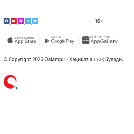
© Copyright 2026 Qalampir - Ҳақиқат аччиқ бўлади.