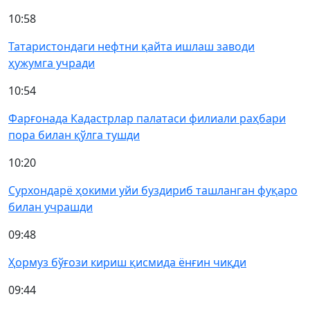
10:58
Татаристондаги нефтни қайта ишлаш заводи
ҳужумга учради
10:54
Фарғонада Кадастрлар палатаси филиали раҳбари
пора билан қўлга тушди
10:20
Сурхондарё ҳокими уйи буздириб ташланган фуқаро
билан учрашди
09:48
Ҳормуз бўғози кириш қисмида ёнғин чиқди
09:44