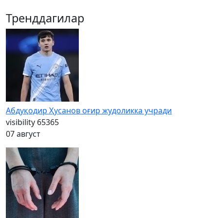
Тренддагилар
Абдуқодир Ҳусанов оғир жудоликка учради
visibility
65365
07 август