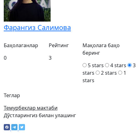
Фарангиз Салимова
Баҳолаганлар
Рейтинг
Мақолага баҳо
беринг
0
3
5 stars
4 stars
3
stars
2 stars
1
stars
Теглар
Темурбеклар мактаби
Дўстларингиз билан улашинг