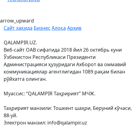
arrow_upward
Сайт хақида
Бизнес
Алоқа
Архив
QALAMPIR.UZ.
Веб-сайт ОАВ сифатида 2018 йил 26 октябрь куни
Ўзбекистон Республикаси Президенти
Администрацияси ҳузуридаги Ахборот ва оммавий
коммуникациялар агентлигидан 1089 рақам билан
рўйхатга олинган.
Муассис: “QALAMPIR Таҳририят” МЧЖ.
Таҳририят манзили: Тошкент шаҳри, Беруний кўчаси,
88-уй.
Электрон манзил: info@qalampir.uz