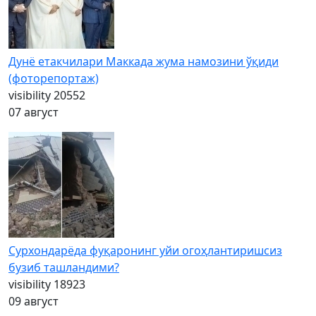
Дунё етакчилари Маккада жума намозини ўқиди
(фоторепортаж)
visibility
20552
07 август
Сурхондарёда фуқаронинг уйи огоҳлантиришсиз
бузиб ташландими?
visibility
18923
09 август