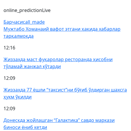
online_prediction
Live
Барчаси
call_made
Мужтабо Хоманаий вафот этгани ҳақида хабарлар
тарқалмоқда
12:16
Жиззахда маст фуқаролар ресторанда ҳисобни
тўламай жанжал кўтарди
12:09
Жиззахда 77 ёшли “таксист”ни бўғиб ўлдирган шахсга
ҳукм ўқилди
12:09
Донескда жойлашган “Галактика” савдо маркази
биноси ёниб кетди