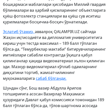
бошқармаси маблағлари ҳисобидан Миллий гвардия
бўлинмалари ва ҳарбий қисмларининг объектларига
қуёш фотоэлектр станциялари ва қуёш сув иситиш
қурилмалари босқичма-босқич ўрнатилади.
Эслатиб ўтамиз,
аввалроқ QALAMPIR.UZ сайтида
Жаҳон иқтисодиёти ва дипломатия университетига
кириш учун тестда максимал – 189 балл тўплаган
бўлса-да, “Темурбеклар мактаби” битирувчиларининг
имтиёзлари сабабли контрактда ўқишга қабул
қилинганлар ҳақида видеоматериал эълон қилинган
эди. Мазкур видеоматериал кўплаб одамларнинг
диққатини тортиб, жамоатчиликнинг
муҳокамаларига
сабаб бўлганди.
Шундан сўнг, Бош вазир Абдулла Арипов
топшириғига асосан Вазирлар Маҳкамаси
ҳузуридаги Давлат қабул комиссияси томонидан 189
балл тўплаган бўлса-да, тўлов-шартнома асосида