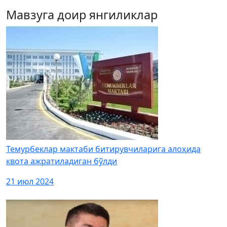
Мавзуга доир янгиликлар
Темурбеклар мактаби битирувчиларига алоҳида
квота ажратиладиган бўлди
21 июл 2024