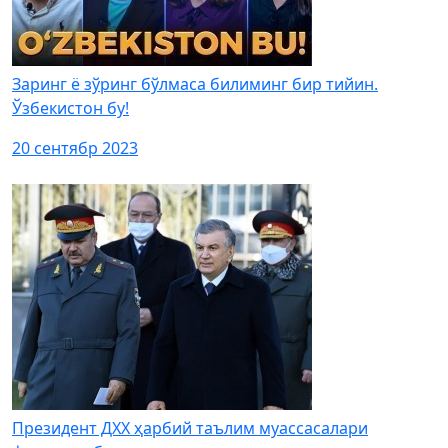
Заринг ё зўринг бўлмаса билиминг бир тийин.
Ўзбекистон бу!
20 сентябр 2023
Президент ДХХ ҳарбий таълим муассасалари