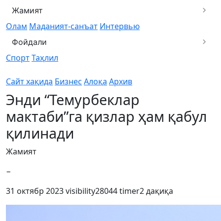
Жамият
Олам
Маданият-санъат
Интервью
Фойдали
Спорт
Таҳлил
Сайт хақида
Бизнес
Алоқа
Архив
Энди “Темурбеклар
мактаби”га қизлар ҳам қабул
қилинади
Жамият
−
31 октябр 2023
visibility
28044
timer
2 дақиқа