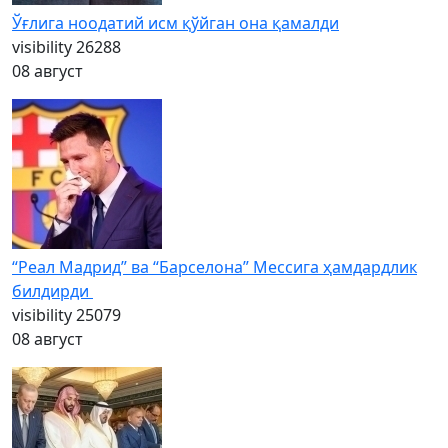
Ўғлига ноодатий исм қўйган она қамалди
visibility
26288
08 август
“Реал Мадрид” ва “Барселона” Мессига ҳамдардлик
билдирди
visibility
25079
08 август