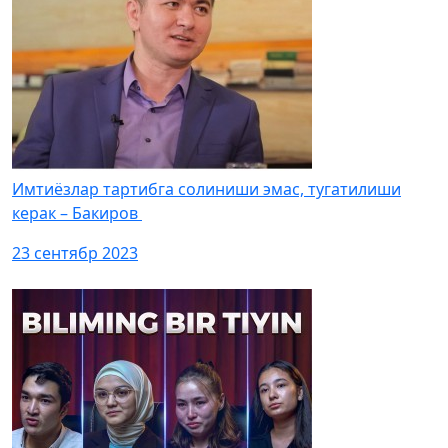
Имтиёзлар тартибга солиниши эмас, тугатилиши
керак – Бакиров
23 сентябр 2023