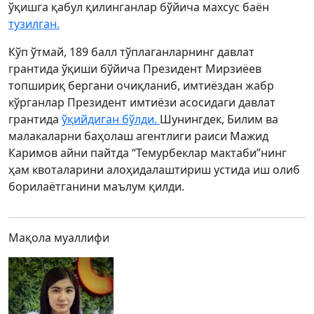
ўқишга қабул қилинганлар бўйича махсус баён
тузилган.
Кўп ўтмай, 189 балл тўплаганларнинг давлат
грантида ўқиши бўйича Президент Мирзиёев
топшириқ бергани очиқланиб, имтиёздан жабр
кўрганлар Президент имтиёзи асосидаги давлат
грантида
ўқийдиган бўлди.
Шунингдек, Билим ва
малакаларни баҳолаш агентлиги раиси Мажид
Каримов айни пайтда “Темурбеклар мактаби”нинг
ҳам квоталарини алоҳидалаштириш устида иш олиб
борилаётганини маълум қилди.
Мақола муаллифи