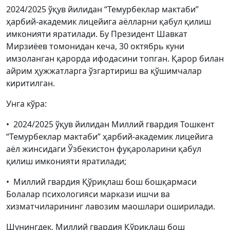
2024/2025 ўқув йилидан “Темурбеклар мактаби”
ҳарбий-академик лицейига аёлларни қабул қилиш
имконияти яратилади. Бу Президент Шавкат
Мирзиёев томонидан кеча, 30 октябрь куни
имзоланган қарорда ифодасини топган. Қарор билан
айрим ҳужжатларга ўзгартириш ва қўшимчалар
киритилган.
Унга кўра:
• 2024/2025 ўқув йилидан Миллий гвардия Тошкент
“Темурбеклар мактаби” ҳарбий-академик лицейига
аёл жинсидаги Ўзбекистон фуқароларини қабул
қилиш имконияти яратилади;
• Миллий гвардия Қўриқлаш бош бошқармаси
Болалар психологияси маркази ишчи ва
хизматчиларининг лавозим маошлари оширилади.
Шунингдек, Миллий гвардия Қўриқлаш бош