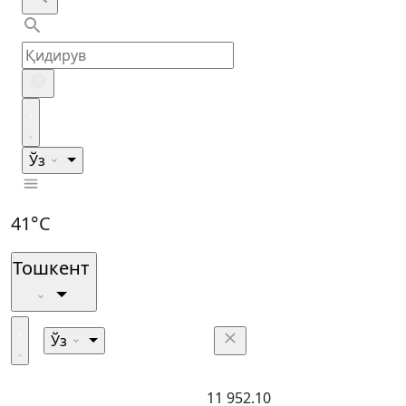
Ўз
41°C
Тошкент
Ўз
11 952.10