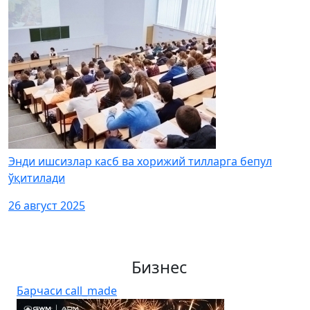
Энди ишсизлар касб ва хорижий тилларга бепул
ўқитилади
26 август 2025
Бизнес
Барчаси
call_made