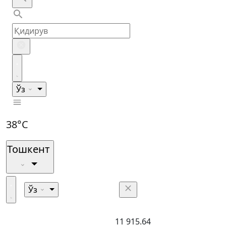
Ўз
38°C
Тошкент
Ўз
11 915.64