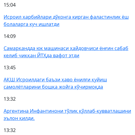
15:04
Исроил ҳарбийлари дўконга кирган фаластинлик ёш
болаларга куч ишлатди
14:09
Самарқандда юк машинаси ҳайдовчиси ёнғин сабаб
келиб чиққан ЙТҲда вафот этди
13:45
АҚШ Исроилдаги баъзи ҳаво ёнилғи қуйиш
самолётларини бошқа жойга кўчирмоқда
13:32
Аргентина Инфантинони тўлиқ қўллаб-қувватлашини
эълон қилди.
13:32