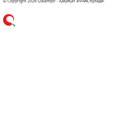
© Copyright 2026 Qalampir - Ҳақиқат аччиқ бўлади.