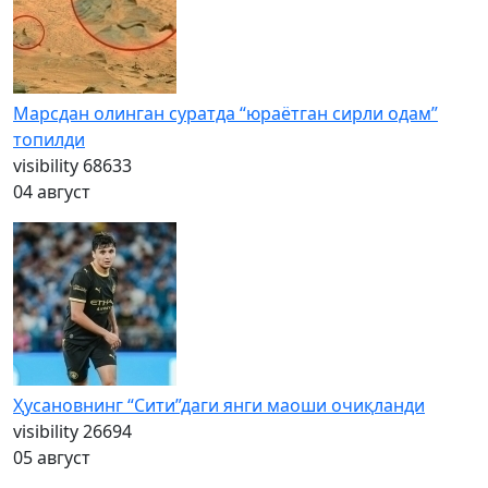
Марсдан олинган суратда “юраётган сирли одам”
топилди
visibility
68633
04 август
Ҳусановнинг “Сити”даги янги маоши очиқланди
visibility
26694
05 август