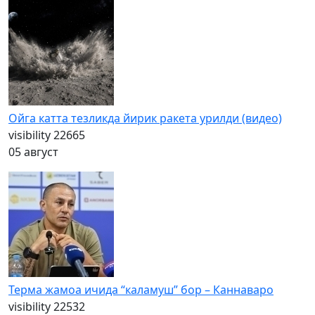
Ойга катта тезликда йирик ракета урилди (видео)
visibility
22665
05 август
Терма жамоа ичида “каламуш” бор – Каннаваро
visibility
22532