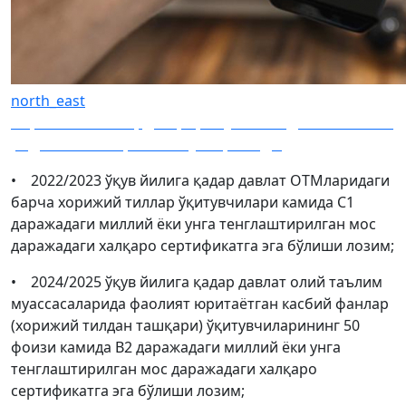
north_east
Хорижий тилларда эфирга узатиладиган теле ва
радиоканаллар ишга туширилади
• 2022/2023 ўқув йилига қадар давлат ОТМларидаги
барча хорижий тиллар ўқитувчилари камида С1
даражадаги миллий ёки унга тенглаштирилган мос
даражадаги халқаро сертификатга эга бўлиши лозим;
• 2024/2025 ўқув йилига қадар давлат олий таълим
муассасаларида фаолият юритаётган касбий фанлар
(хорижий тилдан ташқари) ўқитувчиларининг 50
фоизи камида B2 даражадаги миллий ёки унга
тенглаштирилган мос даражадаги халқаро
сертификатга эга бўлиши лозим;