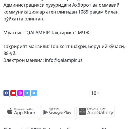
Администрацияси ҳузуридаги Ахборот ва оммавий
коммуникациялар агентлигидан 1089 рақам билан
рўйхатга олинган.
Муассис: “QALAMPIR Таҳририят” МЧЖ.
Таҳририят манзили: Тошкент шаҳри, Беруний кўчаси,
88-уй.
Электрон манзил: info@qalampir.uz