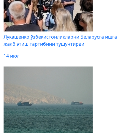
Лукашенко ўзбекистонликларни Беларусга ишга
жалб этиш тартибини тушунтирди
14 июл