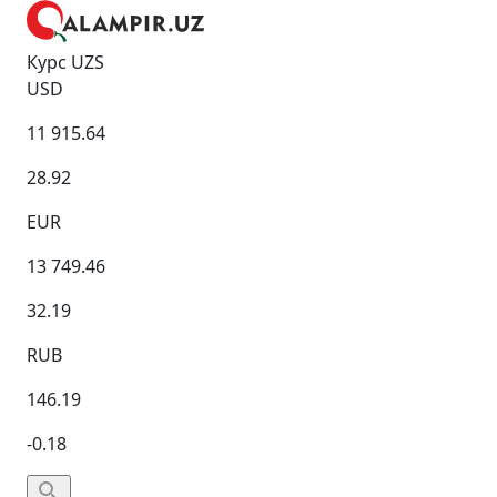
Курс UZS
USD
11 915.64
28.92
EUR
13 749.46
32.19
RUB
146.19
-0.18