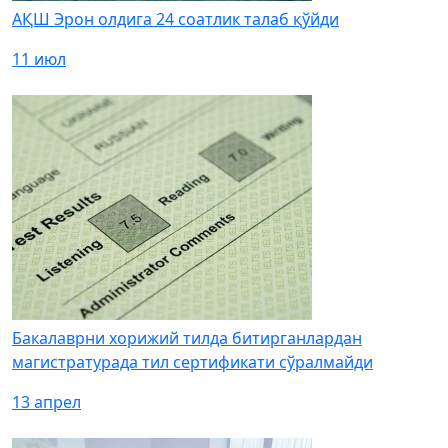
АҚШ Эрон олдига 24 соатлик талаб қўйди
11 июл
Бакалаврни хорижий тилда битирганлардан
магистратурада тил сертификати сўралмайди
13 апрел