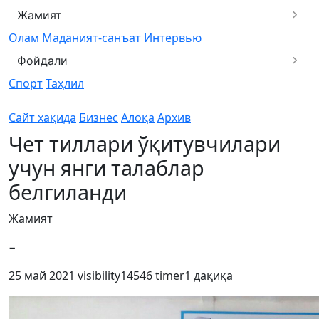
Жамият
Олам
Маданият-санъат
Интервью
Фойдали
Спорт
Таҳлил
Сайт хақида
Бизнес
Алоқа
Архив
Чет тиллари ўқитувчилари
учун янги талаблар
белгиланди
Жамият
−
25 май 2021
visibility
14546
timer
1 дақиқа