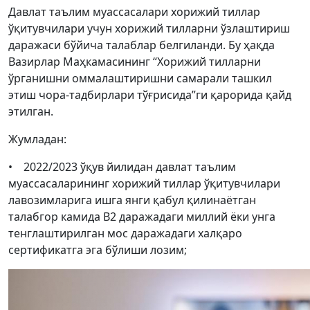
Давлат таълим муассасалари хорижий тиллар
ўқитувчилари учун хорижий тилларни ўзлаштириш
даражаси бўйича талаблар белгиланди. Бу ҳақда
Вазирлар Маҳкамасининг “Хорижий тилларни
ўрганишни оммалаштиришни самарали ташкил
этиш чора-тадбирлари тўғрисида”ги қарорида қайд
этилган.
Жумладан:
• 2022/2023 ўқув йилидан давлат таълим
муассасаларининг хорижий тиллар ўқитувчилари
лавозимларига ишга янги қабул қилинаётган
талабгор камида B2 даражадаги миллий ёки унга
тенглаштирилган мос даражадаги халқаро
сертификатга эга бўлиши лозим;