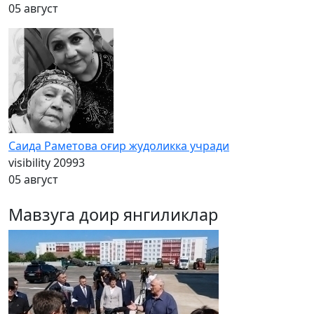
05 август
Саида Раметова оғир жудоликка учради
visibility
20993
05 август
Мавзуга доир янгиликлар