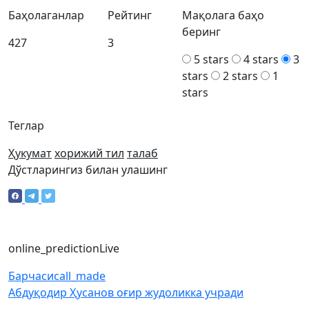
Баҳолаганлар
Рейтинг
Мақолага баҳо
беринг
427
3
5 stars
4 stars
3
stars
2 stars
1
stars
Теглар
Ҳукумат
хорижий тил
талаб
Дўстларингиз билан улашинг
online_prediction
Live
Барчаси
call_made
Абдуқодир Ҳусанов оғир жудоликка учради