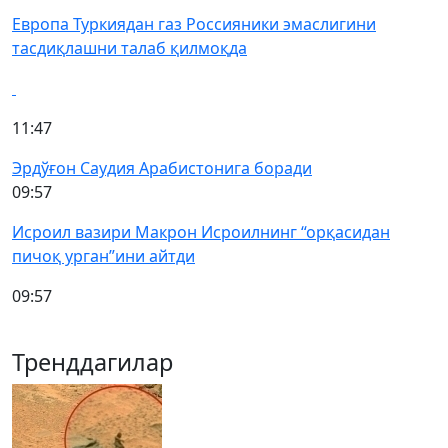
Европа Туркиядан газ Россияники эмаслигини
тасдиқлашни талаб қилмоқда
11:47
Эрдўғон Саудия Арабистонига боради
09:57
Исроил вазири Макрон Исроилнинг “орқасидан
пичоқ урган”ини айтди
09:57
Тренддагилар