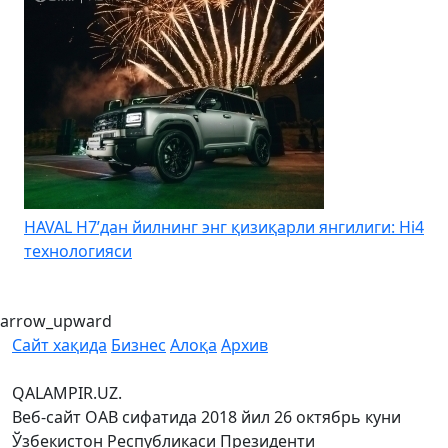
HAVAL H7’дан йилнинг энг қизиқарли янгилиги: Hi4
K
технологияси
arrow_upward
Сайт хақида
Бизнес
Алоқа
Архив
QALAMPIR.UZ.
Веб-сайт ОАВ сифатида 2018 йил 26 октябрь куни
Ўзбекистон Республикаси Президенти