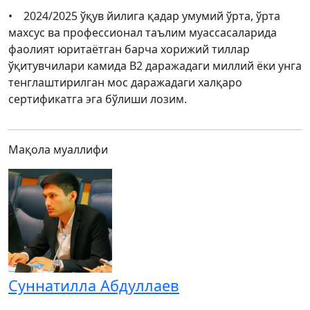
• 2024/2025 ўқув йилига қадар умумий ўрта, ўрта
махсус ва профессионал таълим муассасаларида
фаолият юритаётган барча хорижий тиллар
ўқитувчилари камида B2 даражадаги миллий ёки унга
тенглаштирилган мос даражадаги халқаро
сертификатга эга бўлиши лозим.
Мақола муаллифи
Суннатилла Абдуллаев