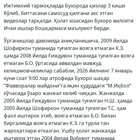
Ижтимоий тармоқларда Бухорода қизлар 3 киши
бўлиб, биттасини самосуд қилгани акс этган
видеолар тарқалди. Ҳолат юзасидан Бухоро вилояти
Ички ишлар бошқармаси маълумот берди.
Ўрганишлар давомида аниқланишича, 2009 йилда
Шофиркон туманида туғилган вояга етмаган К.З.
ҳамда 2008 йилда Ғиждувон туманида туғилган вояга
етмаган Б.О. ўртасида аввалдан мавжуд
келишмовчиликлар сабабли, 2026 йилнинг 7 январь
куни соат 9:00 лар атрофида Бухоро шаҳар
“Фавворалар майдони”га яқин ҳудуддаги “М.Иқбол”
кўчасида ўзаро жанжал келиб чиққан. Жанжалда
2005 йилда Ғиждувон туманида туғилган Н.Ш. ҳамда
2005 йилда Шофиркон туманида туғилган Т.С. ҳам
фаол иштирок этиб, вояга етмаган Б.О. билан
биргаликда вояга етмаган К.З. га турли тан
жароҳатлари етказган. Ушбу ҳолат жанжалда
иштирок этган 2004 йилда Вобкент туманида