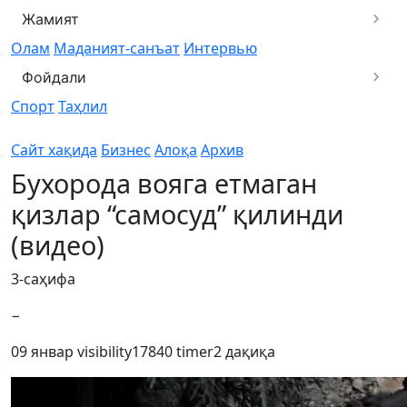
Жамият
Олам
Маданият-санъат
Интервью
Фойдали
Спорт
Таҳлил
Сайт хақида
Бизнес
Алоқа
Архив
Бухорода вояга етмаган
қизлар “самосуд” қилинди
(видео)
3-саҳифа
−
09 январ
visibility
17840
timer
2 дақиқа