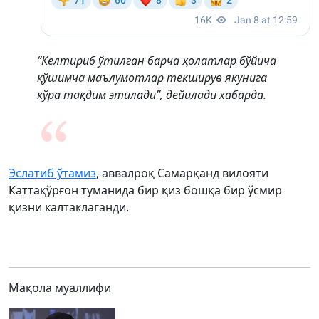
“Келтириб ўтилган барча ҳолатлар бўйича
қўшимча маълумотлар текширув якунига
кўра тақдим этилади”, дейилади хабарда.
Эслатиб ўтамиз
, аввалроқ Самарқанд вилояти
Каттақўрғон туманида бир қиз бошқа бир ўсмир
қизни калтаклаганди.
Мақола муаллифи