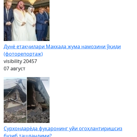
Дунё етакчилари Маккада жума намозини ўқиди
(фоторепортаж)
visibility
20457
07 август
Сурхондарёда фуқаронинг уйи огоҳлантиришсиз
бузиб ташландими?