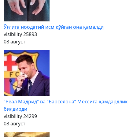
Ўғлига ноодатий исм қўйган она қамалди
visibility
25893
08 август
“Реал Мадрид” ва “Барселона” Мессига ҳамдардлик
билдирди
visibility
24299
08 август