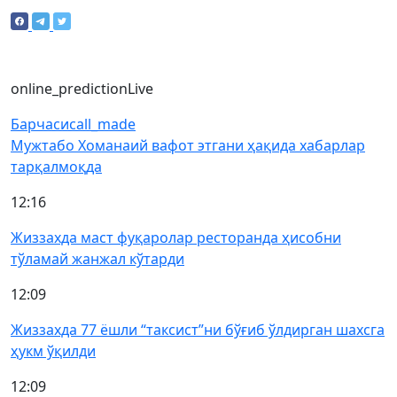
online_prediction
Live
Барчаси
call_made
Мужтабо Хоманаий вафот этгани ҳақида хабарлар
тарқалмоқда
12:16
Жиззахда маст фуқаролар ресторанда ҳисобни
тўламай жанжал кўтарди
12:09
Жиззахда 77 ёшли “таксист”ни бўғиб ўлдирган шахсга
ҳукм ўқилди
12:09