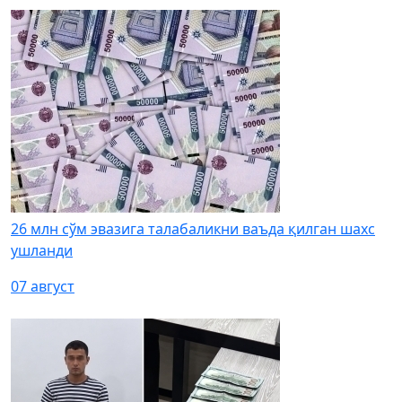
26 млн сўм эвазига талабаликни ваъда қилган шахс
ушланди
07 август