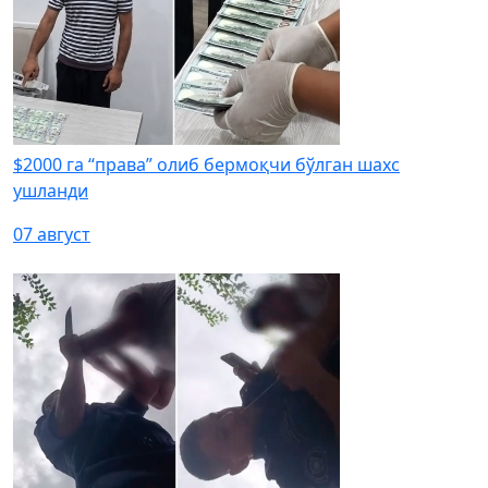
$2000 га “права” олиб бермоқчи бўлган шахс
ушланди
07 август