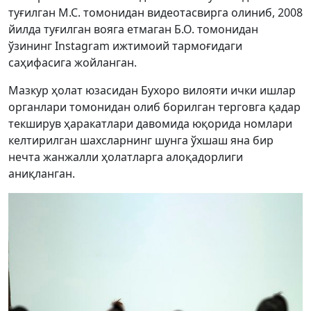
туғилган М.С. томонидан видеотасвирга олиниб, 2008
йилда туғилган вояга етмаган Б.О. томонидан
ўзининг Instagram ижтимоий тармоғидаги
саҳифасига жойланган.
Мазкур ҳолат юзасидан Бухоро вилояти ички ишлар
органлари томонидан олиб борилган терговга қадар
текширув ҳаракатлари давомида юқорида номлари
келтирилган шахсларнинг шунга ўхшаш яна бир
нечта жанжалли ҳолатларга алоқадорлиги
аниқланган.