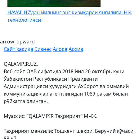
HAVAL H7’дан йилнинг энг қизиқарли янгилиги: Hi4
K
технологияси
arrow_upward
Сайт хақида
Бизнес
Алоқа
Архив
QALAMPIR.UZ.
Веб-сайт ОАВ сифатида 2018 йил 26 октябрь куни
Ўзбекистон Республикаси Президенти
Администрацияси ҳузуридаги Ахборот ва оммавий
коммуникациялар агентлигидан 1089 рақам билан
рўйхатга олинган.
Муассис: “QALAMPIR Таҳририят” МЧЖ.
Таҳририят манзили: Тошкент шаҳри, Беруний кўчаси,
88-уй.