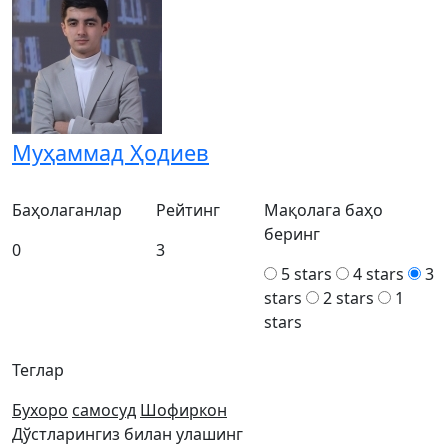
Муҳаммад Ҳодиев
Баҳолаганлар
Рейтинг
Мақолага баҳо
беринг
0
3
5 stars
4 stars
3
stars
2 stars
1
stars
Теглар
Бухоро
самосуд
Шофиркон
Дўстларингиз билан улашинг