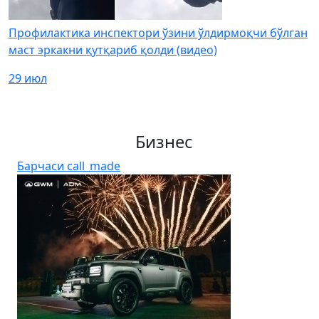
Профилактика инспектори ўзини ўлдирмоқчи бўлган
маст эркакни қутқариб қолди (видео)
29 июл
Бизнес
Барчаси
call_made