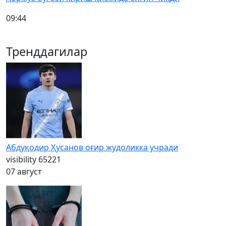
09:44
Тренддагилар
Абдуқодир Ҳусанов оғир жудоликка учради
visibility
65221
07 август