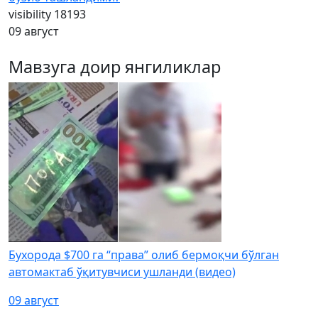
visibility
18193
09 август
Мавзуга доир янгиликлар
Бухорода $700 га “права” олиб бермоқчи бўлган
автомактаб ўқитувчиси ушланди (видео)
09 август