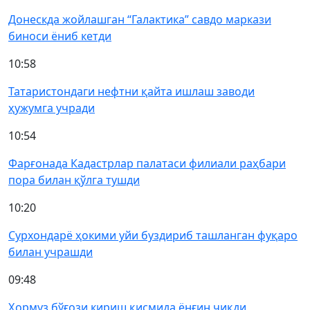
Донескда жойлашган “Галактика” савдо маркази
биноси ёниб кетди
10:58
Татаристондаги нефтни қайта ишлаш заводи
ҳужумга учради
10:54
Фарғонада Кадастрлар палатаси филиали раҳбари
пора билан қўлга тушди
10:20
Сурхондарё ҳокими уйи буздириб ташланган фуқаро
билан учрашди
09:48
Ҳормуз бўғози кириш қисмида ёнғин чиқди