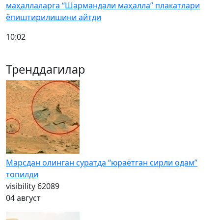
маҳаллаларга “Шармандали маҳалла” плакатлари
ёпиштирилишини айтди
10:02
Тренддагилар
Марсдан олинган суратда “юраётган сирли одам”
топилди
visibility
62089
04 август