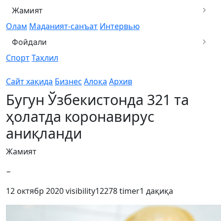
Жамият
Олам
Маданият-санъат
Интервью
Фойдали
Спорт
Таҳлил
Сайт хақида
Бизнес
Алоқа
Архив
Бугун Ўзбекистонда 321 та
ҳолатда коронавирус
аниқланди
Жамият
−
12 октябр 2020
visibility
12278
timer
1 дақиқа