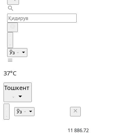
Ўз
37°C
Тошкент
Ўз
11 886.72