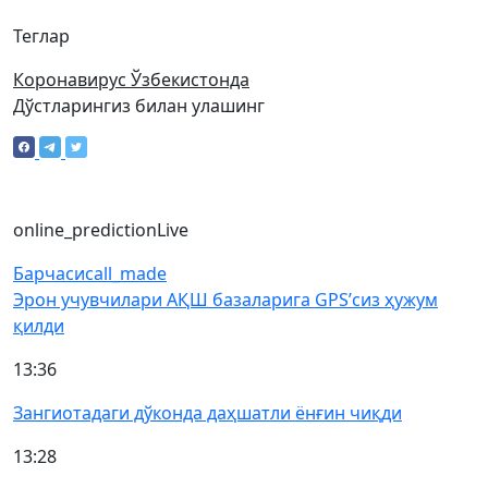
Теглар
Коронавирус Ўзбекистонда
Дўстларингиз билан улашинг
online_prediction
Live
Барчаси
call_made
Эрон учувчилари АҚШ базаларига GPS’сиз ҳужум
қилди
13:36
Зангиотадаги дўконда даҳшатли ёнғин чиқди
13:28