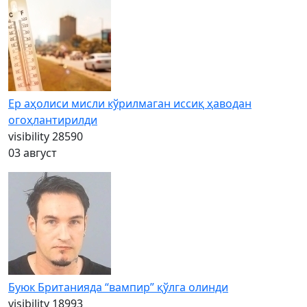
Ер аҳолиси мисли кўрилмаган иссиқ ҳаводан
огоҳлантирилди
visibility
28590
03 август
Буюк Британияда “вампир” қўлга олинди
visibility
18993