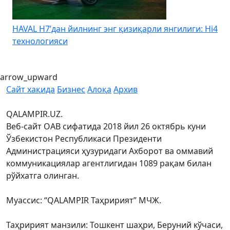
HAVAL H7’дан йилнинг энг қизиқарли янгилиги: Hi4
K
технологияси
arrow_upward
Сайт хақида
Бизнес
Алоқа
Архив
QALAMPIR.UZ.
Веб-сайт ОАВ сифатида 2018 йил 26 октябрь куни
Ўзбекистон Республикаси Президенти
Администрацияси ҳузуридаги Ахборот ва оммавий
коммуникациялар агентлигидан 1089 рақам билан
рўйхатга олинган.
Муассис: “QALAMPIR Таҳририят” МЧЖ.
Таҳририят манзили: Тошкент шаҳри, Беруний кўчаси,