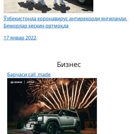
Ўзбекистонда коронавирус антирекорди янгиланди.
Беморлар кескин ортмоқда
17 январ 2022
Бизнес
Барчаси
call_made