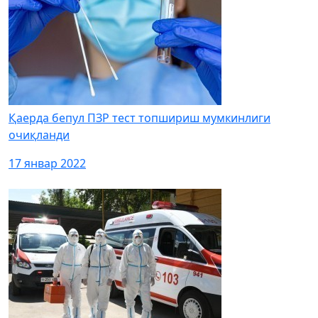
Қаерда бепул ПЗР тест топшириш мумкинлиги
очиқланди
17 январ 2022