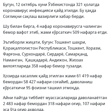
Бугун, 12 октябрь куни Ўзбекистонда 321 ҳолатда
коронавирус инфекцияси қайд этилди. Бу ҳақда
Соғлиқни сақлаш вазирлиги хабар берди.
Шу билан бирга, 4 нафар коронавирусга чалинган
бемор вафот этиб, жами кўрсаткич 509 нафарга етди.
Эътиборли жиҳати, бугун: Тошкент шаҳри,
Қорақалпоғистон Республикаси, Тошкент, Хоразм,
Фарғона, Сурхондарё, Сирдарё, Самарқанд,
Наманган, Қашқадарё, Андижон, Жиззах
вилоятларида 358 нафар бемор тузалди.
Ҳозирда касаллик қайд этилган жами 61 419 нафар
бемордан 58 427 нафари соғайиб, даволаниш
кўрсаткичи 95 фоизни ташкил этмоқда.
Айни пайтда тиббиёт муассасаларида даволанаётган
2 483 нафар бемордан 318 нафари оғир, 107 нафари
эса ўта оғир аҳволда.