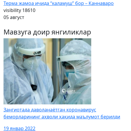
Терма жамоа ичида “каламуш” бор – Каннаваро
visibility
18610
05 август
Мавзуга доир янгиликлар
Зангиотада даволанаётган коронавирус
беморларининг аҳволи ҳақида маълумот берилди
19 январ 2022