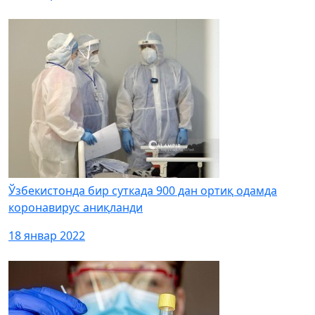
Ўзбекистонда бир суткада 900 дан ортиқ одамда
коронавирус аниқланди
18 январ 2022