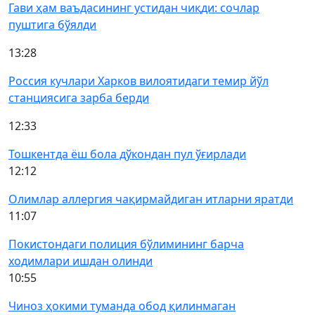
Гави ҳам ваъдасининг устидан чиқди: сочлар
пуштига бўялди
13:28
Россия кучлари Харков вилоятидаги темир йўл
станциясига зарба берди
12:33
Тошкентда ёш бола дўкондан пул ўғирлади
12:12
Олимлар аллергия чақирмайдиган итларни яратди
11:07
Покистондаги полиция бўлимининг барча
ходимлари ишдан олинди
10:55
Чиноз ҳокими туманда обод қилинмаган