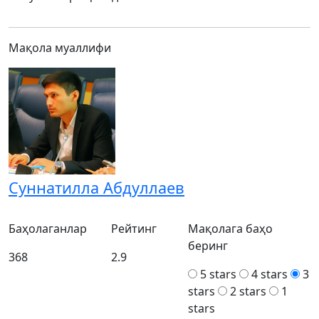
Мақола муаллифи
Суннатилла Абдуллаев
Баҳолаганлар
Рейтинг
Мақолага баҳо
беринг
368
2.9
5 stars
4 stars
3
stars
2 stars
1
stars