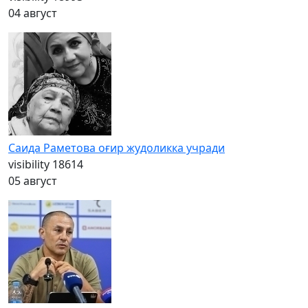
04 август
Саида Раметова оғир жудоликка учради
visibility
18614
05 август