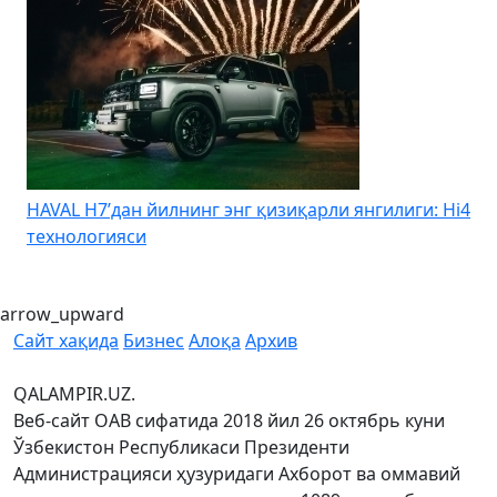
HAVAL H7’дан йилнинг энг қизиқарли янгилиги: Hi4
K
технологияси
arrow_upward
Сайт хақида
Бизнес
Алоқа
Архив
QALAMPIR.UZ.
Веб-сайт ОАВ сифатида 2018 йил 26 октябрь куни
Ўзбекистон Республикаси Президенти
Администрацияси ҳузуридаги Ахборот ва оммавий