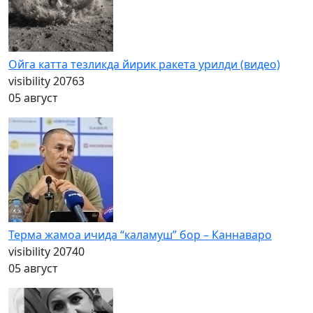
Ойга катта тезликда йирик ракета урилди (видео)
visibility
20763
05 август
Терма жамоа ичида “каламуш” бор – Каннаваро
visibility
20740
05 август