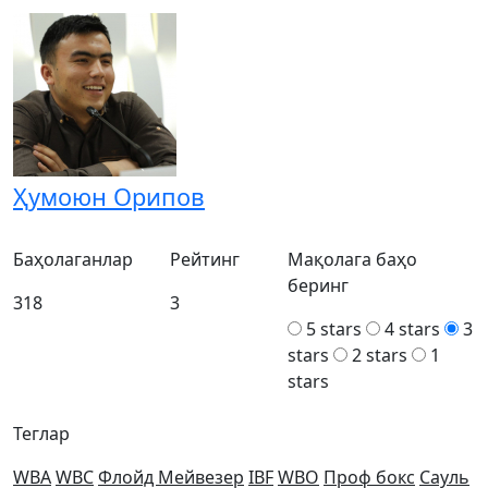
Ҳумоюн Орипов
Баҳолаганлар
Рейтинг
Мақолага баҳо
беринг
318
3
5 stars
4 stars
3
stars
2 stars
1
stars
Теглар
WBA
WBC
Флойд Мейвезер
IBF
WBO
Проф бокс
Сауль