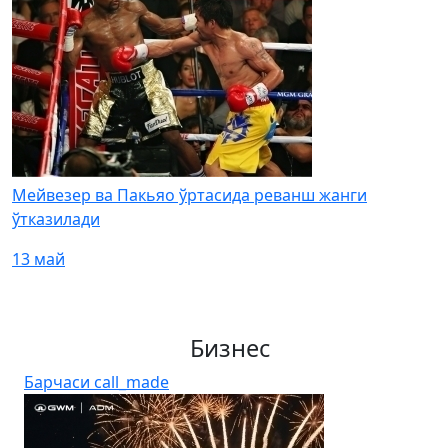
Мейвезер ва Пакьяо ўртасида реванш жанги
ўтказилади
13 май
Бизнес
Барчаси
call_made