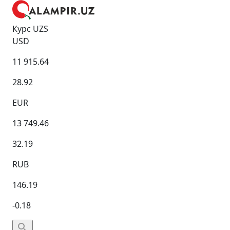
Курс UZS
USD
11 915.64
28.92
EUR
13 749.46
32.19
RUB
146.19
-0.18