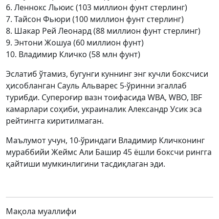
6. Леннокс Льюис (103 миллион фунт стерлинг)
7. Тайсон Фьюри (100 миллион фунт стерлинг)
8. Шакар Рей Леонард (88 миллион фунт стерлинг)
9. Энтони Жошуа (60 миллион фунт)
10. Владимир Кличко (58 млн фунт)
Эслатиб ўтамиз, бугунги куннинг энг кучли боксчиси
ҳисобланган Сауль Альварес 5-ўринни эгаллаб
турибди. Супероғир вазн тоифасида WBA, WBO, IBF
камарлари соҳиби, украиналик Александр Усик эса
рейтингга киритилмаган.
Маълумот учун, 10-ўриндаги Владимир Кличконинг
мураббийи Жеймс Али Башир 45 ёшли боксчи рингга
қайтиши мумкинлигини тасдиқлаган эди.
Мақола муаллифи