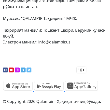
коммуникациялар агентлигидан 1089 рақам билан
рўйхатга олинган.
Муассис: “QALAMPIR Таҳририят” МЧЖ.
Таҳририят манзили: Тошкент шаҳри, Беруний кўчаси,
88-уй.
Электрон манзил: info@qalampir.uz
© Copyright 2026 Qalampir - Ҳақиқат аччиқ бўлади.