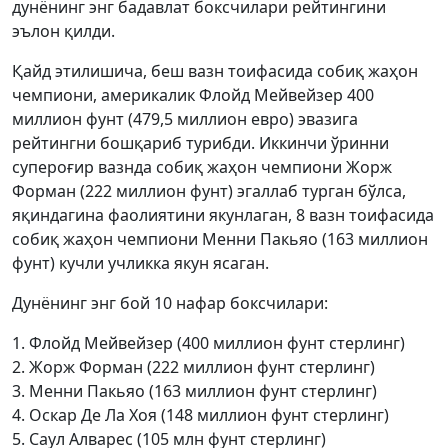
дунёнинг энг бадавлат боксчилари рейтингини
эълон қилди.
Қайд этилишича, беш вазн тоифасида собиқ жаҳон
чемпиони, америкалик Флойд Мейвейзер 400
миллион фунт (479,5 миллион евро) эвазига
рейтингни бошқариб турибди. Иккинчи ўринни
супероғир вазнда собиқ жаҳон чемпиони Жорж
Форман (222 миллион фунт) эгаллаб турган бўлса,
яқиндагина фаолиятини якунлаган, 8 вазн тоифасида
собиқ жаҳон чемпиони Менни Пакьяо (163 миллион
фунт) кучли учликка якун ясаган.
Дунёнинг энг бой 10 нафар боксчилари:
1. Флойд Мейвейзер (400 миллион фунт стерлинг)
2. Жорж Форман (222 миллион фунт стерлинг)
3. Менни Пакьяо (163 миллион фунт стерлинг)
4. Оскар Де Ла Хоя (148 миллион фунт стерлинг)
5. Саул Алварес (105 млн фунт стерлинг)