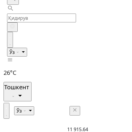
Ўз
26°C
Тошкент
Ўз
11 915.64