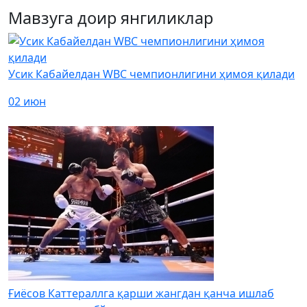
Мавзуга доир янгиликлар
Усик Кабайелдан WBC чемпионлигини ҳимоя қилади
02 июн
Ғиёсов Каттераллга қарши жангдан қанча ишлаб