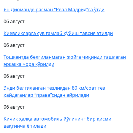
Ян Диоманде расман “Реал Мадрид”га ўтди
06 август
Киевликларга сув ғамлаб қўйиш тавсия этилди
06 август
Тошкентда белгиланмаган жойга чиқинди ташлаган
эркакка чора кўрилди
06 август
Энди белгиланган тезликдан 80 км/соат тез
ҳайдаганлар “права”сидан айрилади
06 август
Кичик ҳалқа автомобиль йўлининг бир қисми
вақтинча ёпилади