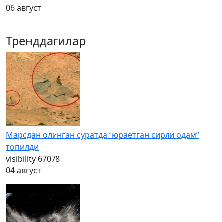
06 август
Тренддагилар
Марсдан олинган суратда “юраётган сирли одам”
топилди
visibility
67078
04 август