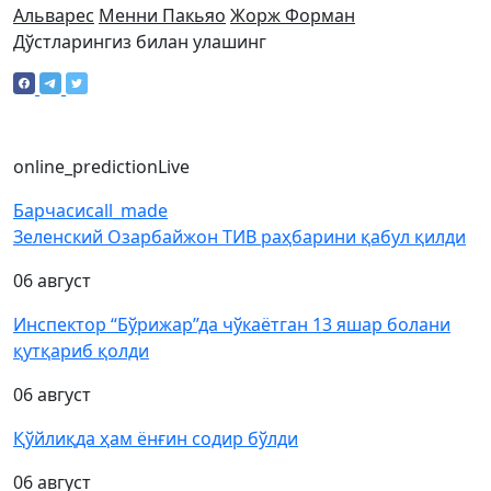
Альварес
Менни Пакьяо
Жорж Форман
Дўстларингиз билан улашинг
online_prediction
Live
Барчаси
call_made
Зеленский Озарбайжон ТИВ раҳбарини қабул қилди
06 август
Инспектор “Бўрижар”да чўкаётган 13 яшар болани
қутқариб қолди
06 август
Қўйлиқда ҳам ёнғин содир бўлди
06 август