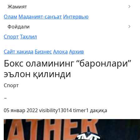
Жамият
Олам
Маданият-санъат
Интервью
Фойдали
Спорт
Таҳлил
Сайт хақида
Бизнес
Алоқа
Архив
Бокс оламининг “баронлари”
эълон қилинди
Спорт
−
05 январ 2022
visibility
13014
timer
1 дақиқа