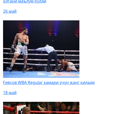
олгани маълум бўлди
26 май
Ғиёсов WBA Regular камари учун жанг қилади
18 май