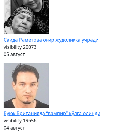
Саида Раметова оғир жудоликка учради
visibility
20073
05 август
Буюк Британияда “вампир” қўлга олинди
visibility
19656
04 август