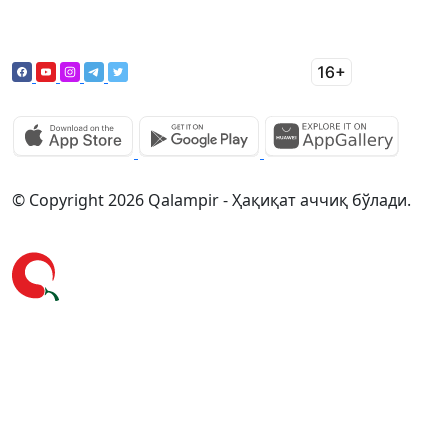
© Copyright 2026 Qalampir - Ҳақиқат аччиқ бўлади.