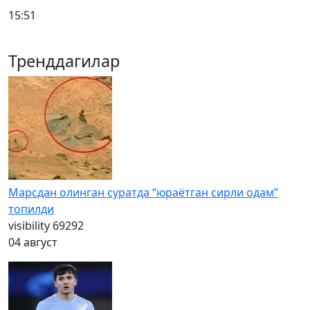
15:51
Тренддагилар
Марсдан олинган суратда “юраётган сирли одам”
топилди
visibility
69292
04 август