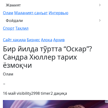
Жамият
Олам
Маданият-санъат
Интервью
Фойдали
Спорт
Таҳлил
Сайт хақида
Бизнес
Алоқа
Архив
Бир йилда тўртта “Оскар”?
Сандра Хюллер тарих
ёзмоқчи
Олам
−
16 май
visibility
2998
timer
2 дақиқа