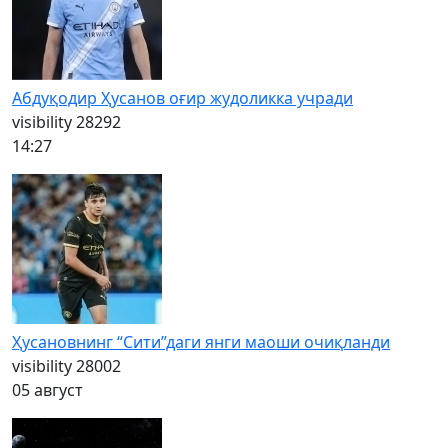
Абдуқодир Ҳусанов оғир жудоликка учради
visibility
28292
14:27
Ҳусановнинг “Сити”даги янги маоши очиқланди
visibility
28002
05 август