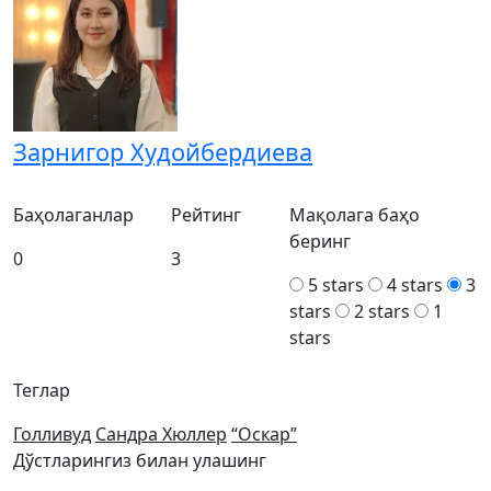
Зарнигор Худойбердиева
Баҳолаганлар
Рейтинг
Мақолага баҳо
беринг
0
3
5 stars
4 stars
3
stars
2 stars
1
stars
Теглар
Голливуд
Сандра Хюллер
“Оскар”
Дўстларингиз билан улашинг