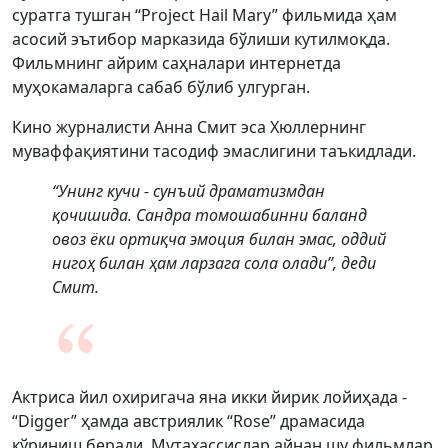
суратга тушган “Project Hail Mary” фильмида ҳам
асосий эътибор марказида бўлиши кутилмоқда.
Фильмнинг айрим саҳналари интернетда
муҳокамаларга сабаб бўлиб улгурган.
Кино журналисти Анна Смит эса Хюллернинг
муваффақиятини тасодиф эмаслигини таъкидлади.
“Унинг кучи - сунъий драматизмдан
қочишида. Сандра томошабинни баланд
овоз ёки ортиқча эмоция билан эмас, оддий
нигоҳ билан ҳам ларзага сола олади”, деди
Смит.
Актриса йил охиригача яна икки йирик лойиҳада -
“Digger” ҳамда австриялик “Rose” драмасида
кўриниш беради. Мутахассислар айнан шу фильмлар