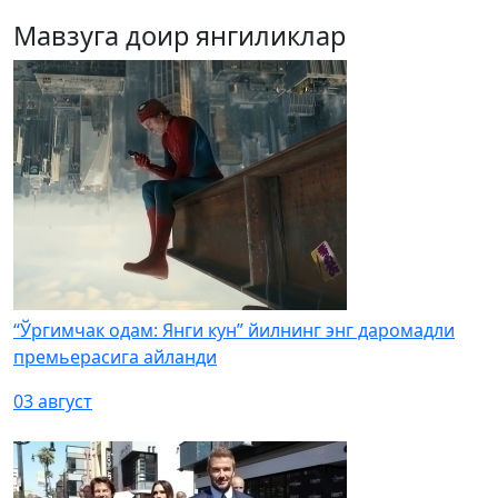
Мавзуга доир янгиликлар
“Ўргимчак одам: Янги кун” йилнинг энг даромадли
премьерасига айланди
03 август