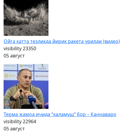
Ойга катта тезликда йирик ракета урилди (видео)
visibility
23350
05 август
Терма жамоа ичида “каламуш” бор – Каннаваро
visibility
22964
05 август