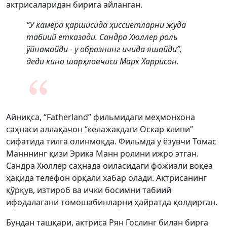
актрисаларидан бирига айланган.
“У камера қаршисида ҳиссиётларни жуда
табиий етказади. Сандра Хюллер роль
ўйнамайди - у образнинг ичида яшайди”,
деди кино шарҳловчиси Марк Харрисон.
Айниқса, “Fatherland” фильмидаги меҳмонхона
саҳнаси аллақачон “келажакдаги Оскар клипи”
сифатида тилга олинмоқда. Фильмда у ёзувчи Томас
Манннинг қизи Эрика Манн ролини ижро этган.
Сандра Хюллер саҳнада оиласидаги фожиали воқеа
ҳақида телефон орқали хабар олади. Актрисанинг
қўрқув, изтироб ва ички босимни табиий
ифодалагани томошабинларни ҳайратда қолдирган.
Бундан ташқари, актриса Рян Гослинг билан бирга