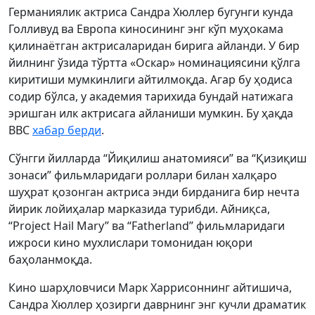
Германиялик актриса Сандра Хюллер бугунги кунда
Голливуд ва Европа киносининг энг кўп муҳокама
қилинаётган актрисаларидан бирига айланди. У бир
йилнинг ўзида тўртта «Оскар» номинациясини қўлга
киритиши мумкинлиги айтилмоқда. Агар бу ҳодиса
содир бўлса, у академия тарихида бундай натижага
эришган илк актрисага айланиши мумкин. Бу ҳақда
BBC
хабар берди
.
Сўнгги йилларда “Йиқилиш анатомияси” ва “Қизиқиш
зонаси” фильмларидаги роллари билан халқаро
шуҳрат қозонган актриса энди бирданига бир нечта
йирик лойиҳалар марказида турибди. Айниқса,
“Project Hail Mary” ва “Fatherland” фильмларидаги
ижроси кино мухлислари томонидан юқори
баҳоланмоқда.
Кино шарҳловчиси Марк Харрисоннинг айтишича,
Сандра Хюллер ҳозирги даврнинг энг кучли драматик