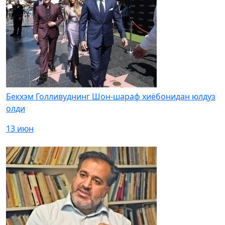
Бекхэм Голливуднинг Шон-шараф хиёбонидан юлдуз
олди
13 июн