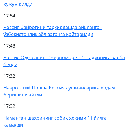
ҳужум қилди
17:54
Россия байроғини таҳқирлашда айбланган
ўзбекистонлик аёл ватанга қайтарилди
17:48
Россия Одессанинг “Черноморетс” стадионига зарба
берди
17:32
Навротский Полша Россия душманларига ёрдам
беришини айтди
17:32
Наманган шаҳрининг собиқ ҳокими 11 йилга
қамалди