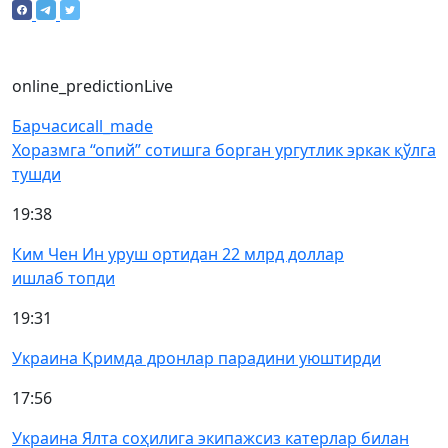
online_prediction
Live
Барчаси
call_made
Хоразмга “опий” сотишга борган ургутлик эркак қўлга
тушди
19:38
Ким Чен Ин уруш ортидан 22 млрд доллар
ишлаб топди
19:31
Украина Қримда дронлар парадини уюштирди
17:56
Украина Ялта соҳилига экипажсиз катерлар билан