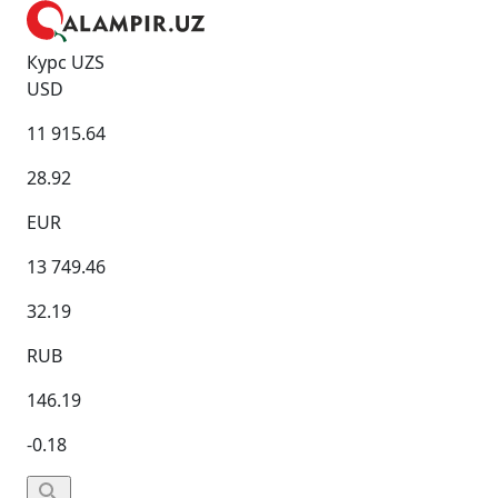
Курс UZS
USD
11 915.64
28.92
EUR
13 749.46
32.19
RUB
146.19
-0.18