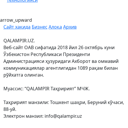
технологияси
arrow_upward
Сайт хақида
Бизнес
Алоқа
Архив
QALAMPIR.UZ.
Веб-сайт ОАВ сифатида 2018 йил 26 октябрь куни
Ўзбекистон Республикаси Президенти
Администрацияси ҳузуридаги Ахборот ва оммавий
коммуникациялар агентлигидан 1089 рақам билан
рўйхатга олинган.
Муассис: “QALAMPIR Таҳририят” МЧЖ.
Таҳририят манзили: Тошкент шаҳри, Беруний кўчаси,
88-уй.
Электрон манзил: info@qalampir.uz