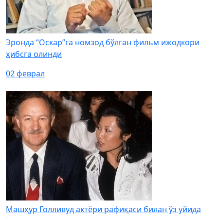
Эронда “Оскар”га номзод бўлган фильм ижодкори
ҳибсга олинди
02 феврал
Машҳур Голливуд актёри рафиқаси билан ўз уйида