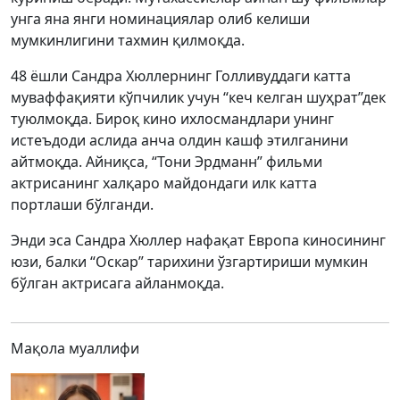
унга яна янги номинациялар олиб келиши
мумкинлигини тахмин қилмоқда.
48 ёшли Сандра Хюллернинг Голливуддаги катта
муваффақияти кўпчилик учун “кеч келган шуҳрат”дек
туюлмоқда. Бироқ кино ихлосмандлари унинг
истеъдоди аслида анча олдин кашф этилганини
айтмоқда. Айниқса, “Тони Эрдманн” фильми
актрисанинг халқаро майдондаги илк катта
портлаши бўлганди.
Энди эса Сандра Хюллер нафақат Европа киносининг
юзи, балки “Оскар” тарихини ўзгартириши мумкин
бўлган актрисага айланмоқда.
Мақола муаллифи