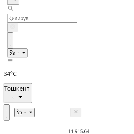
Ўз
34°C
Тошкент
Ўз
11 915.64