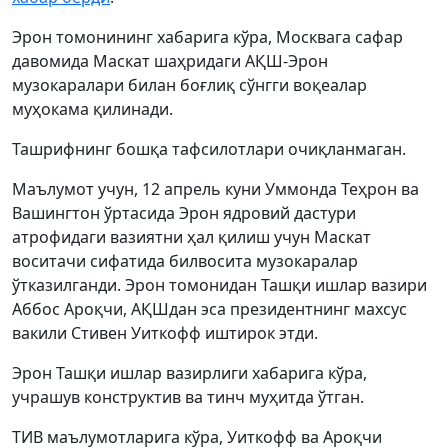
Эрон томонининг хабарига кўра, Москвага сафар
давомида Маскат шаҳридаги АҚШ-Эрон
музокаралари билан боғлиқ сўнгги воқеалар
муҳокама қилинади.
Ташрифнинг бошқа тафсилотлари очиқланмаган.
Маълумот учун, 12 апрель куни Уммонда Теҳрон ва
Вашингтон ўртасида Эрон ядровий дастури
атрофидаги вазиятни ҳал қилиш учун Маскат
воситачи сифатида билвосита музокаралар
ўтказилганди. Эрон томонидан Ташқи ишлар вазири
Аббос Ароқчи, АҚШдан эса президентнинг махсус
вакили Стивен Уиткофф иштирок этди.
Эрон Ташқи ишлар вазирлиги хабарига кўра,
учрашув конструктив ва тинч муҳитда ўтган.
ТИВ маълумотларига кўра, Уиткофф ва Ароқчи