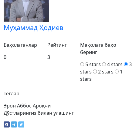
Муҳаммад Ҳодиев
Баҳолаганлар
Рейтинг
Мақолага баҳо
беринг
0
3
5 stars
4 stars
3
stars
2 stars
1
stars
Теглар
Эрон
Аббос Ароқчи
Дўстларингиз билан улашинг