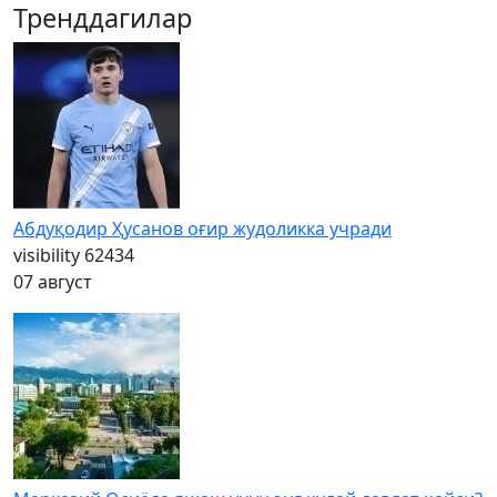
Тренддагилар
Абдуқодир Ҳусанов оғир жудоликка учради
visibility
62434
07 август