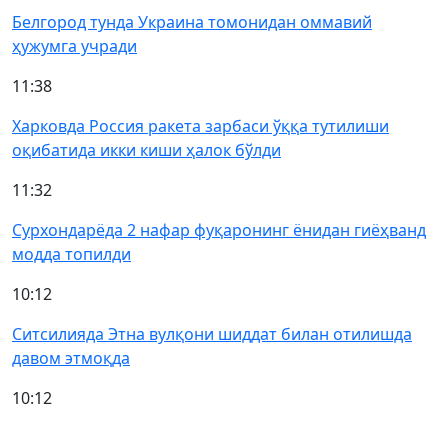
Белгород тунда Украина томонидан оммавий
ҳужумга учради
11:38
Харковда Россия ракета зарбаси ўққа тутилиши
оқибатида икки киши ҳалок бўлди
11:32
Сурхондарёда 2 нафар фуқаронинг ёнидан гиёҳванд
модда топилди
10:12
Ситсилияда Этна вулқони шиддат билан отилишда
давом этмоқда
10:12