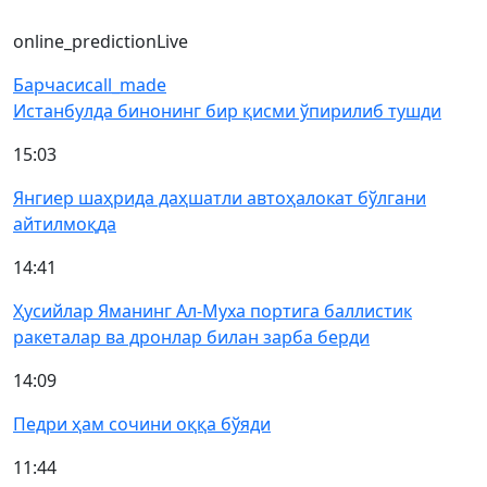
online_prediction
Live
Барчаси
call_made
Истанбулда бинонинг бир қисми ўпирилиб тушди
15:03
Янгиер шаҳрида даҳшатли автоҳалокат бўлгани
айтилмоқда
14:41
Ҳусийлар Яманинг Ал-Муха портига баллистик
ракеталар ва дронлар билан зарба берди
14:09
Педри ҳам сочини оққа бўяди
11:44