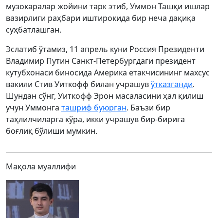
музокаралар жойини тарк этиб, Уммон Ташқи ишлар
вазирлиги раҳбари иштирокида бир неча дақиқа
суҳбатлашган.
Эслатиб ўтамиз, 11 апрель куни Россия Президенти
Владимир Путин Санкт-Петербургдаги президент
кутубхонаси биносида Америка етакчисининг махсус
вакили Стив Уиткофф билан учрашув
ўтказганди
.
Шундан сўнг, Уиткофф Эрон масаласини ҳал қилиш
учун Уммонга
ташриф буюрган
. Баъзи бир
таҳлилчиларга кўра, икки учрашув бир-бирига
боғлиқ бўлиши мумкин.
Мақола муаллифи