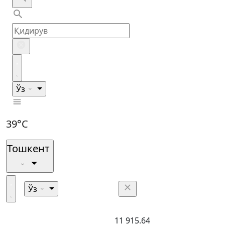
Ўз
39°C
Тошкент
Ўз
11 915.64