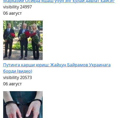
Марказий Осиёда яшаш учун энг қулай давлат қайси?
visibility
24997
06 август
Путинга қарши юриш: Жайҳун Байрамов Украинага
борди (видео)
visibility
20573
06 август