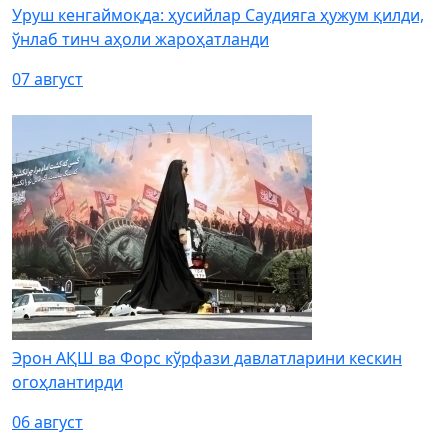
Уруш кенгаймоқда: ҳусийлар Саудияга ҳужум қилди,
ўнлаб тинч аҳоли жароҳатланди
07 август
Эрон АҚШ ва Форс кўрфази давлатларини кескин
огоҳлантирди
06 август