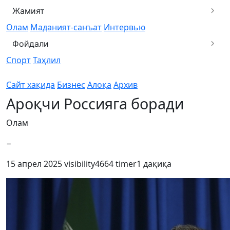
Жамият
Олам
Маданият-санъат
Интервью
Фойдали
Спорт
Таҳлил
Сайт хақида
Бизнес
Алоқа
Архив
Ароқчи Россияга боради
Олам
−
15 апрел 2025
visibility
4664
timer
1 дақиқа