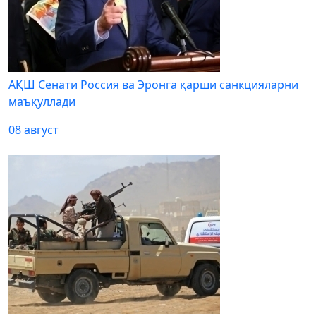
АҚШ Сенати Россия ва Эронга қарши санкцияларни
маъқуллади
08 август