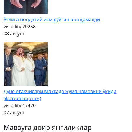
Ўғлига ноодатий исм қўйган она қамалди
visibility
20258
08 август
Дунё етакчилари Маккада жума намозини ўқиди
(фоторепортаж)
visibility
17420
07 август
Мавзуга доир янгиликлар