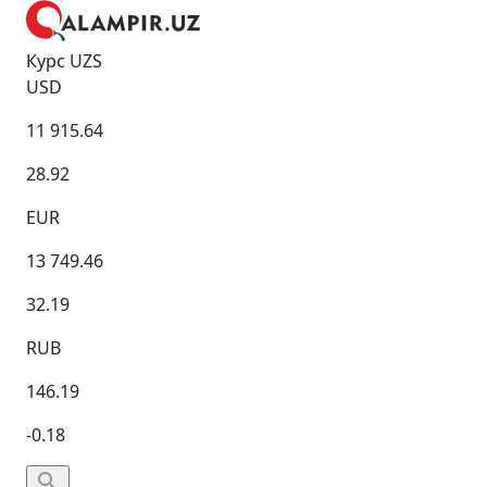
Курс UZS
USD
11 915.64
28.92
EUR
13 749.46
32.19
RUB
146.19
-0.18