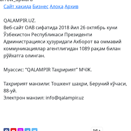
Сайт хақида
Бизнес
Алоқа
Архив
QALAMPIR.UZ.
Веб-сайт ОАВ сифатида 2018 йил 26 октябрь куни
Ўзбекистон Республикаси Президенти
Администрацияси ҳузуридаги Ахборот ва оммавий
коммуникациялар агентлигидан 1089 рақам билан
рўйхатга олинган.
Муассис: “QALAMPIR Таҳририят” МЧЖ.
Таҳририят манзили: Тошкент шаҳри, Беруний кўчаси,
88-уй.
Электрон манзил: info@qalampir.uz