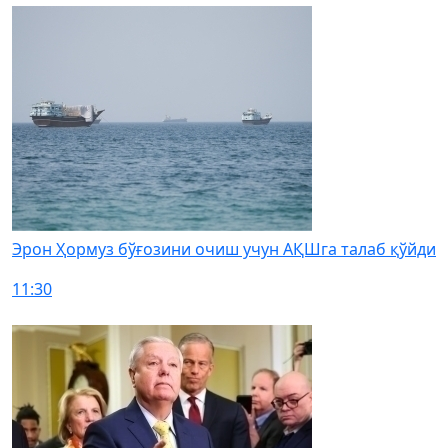
Эрон Ҳормуз бўғозини очиш учун АҚШга талаб қўйди
11:30