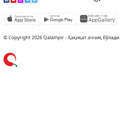
© Copyright 2026 Qalampir - Ҳақиқат аччиқ бўлади.