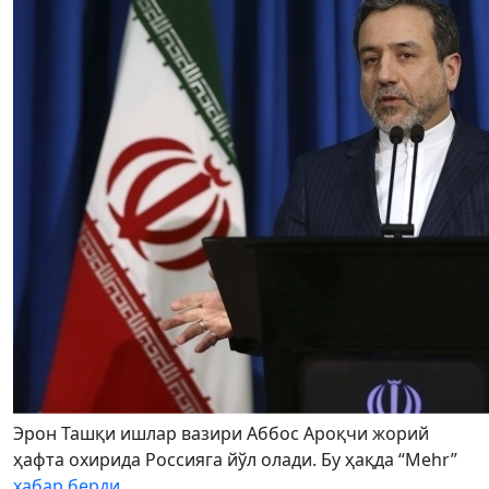
Эрон Ташқи ишлар вазири Аббос Ароқчи жорий
ҳафта охирида Россияга йўл олади. Бу ҳақда “Mehr”
хабар берди
.