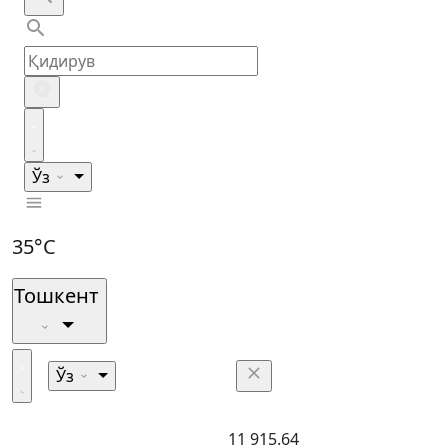
Ўз
35°C
Тошкент
Ўз
11 915.64