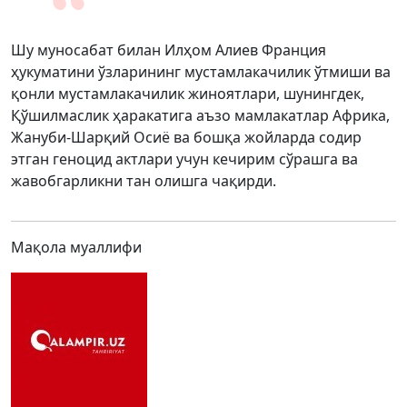
Шу муносабат билан Илҳом Алиев Франция
ҳукуматини ўзларининг мустамлакачилик ўтмиши ва
қонли мустамлакачилик жиноятлари, шунингдек,
Қўшилмаслик ҳаракатига аъзо мамлакатлар Африка,
Жануби-Шарқий Осиё ва бошқа жойларда содир
этган геноцид актлари учун кечирим сўрашга ва
жавобгарликни тан олишга чақирди.
Мақола муаллифи