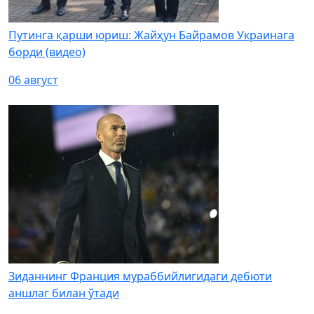
Путинга қарши юриш: Жайҳун Байрамов Украинага
борди (видео)
06 август
Зиданнинг Франция мураббийлигидаги дебюти
аншлаг билан ўтади