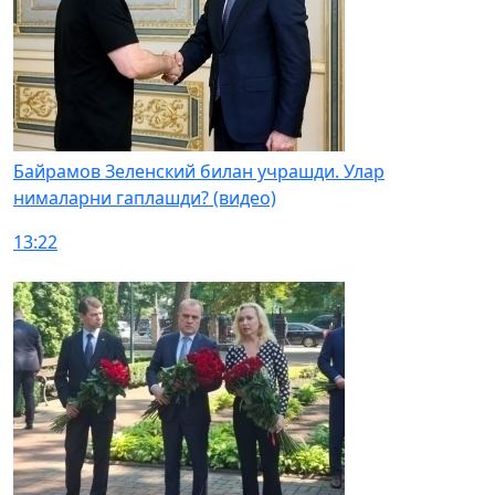
Байрамов Зеленский билан учрашди. Улар
нималарни гаплашди? (видео)
13:22