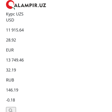
Курс UZS
USD
11 915.64
28.92
EUR
13 749.46
32.19
RUB
146.19
-0.18