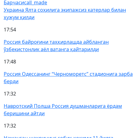
Барчаси
call_made
Украина Ялта соҳилига экипажсиз катерлар билан
ҳужум қилди
17:54
Россия байроғини таҳқирлашда айбланган
ўзбекистонлик аёл ватанга қайтарилди
17:48
Россия Одессанинг “Черноморетс” стадионига зарба
берди
17:32
Навротский Полша Россия душманларига ёрдам
беришини айтди
17:32