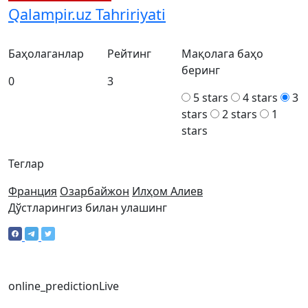
Qalampir.uz Tahririyati
Баҳолаганлар
Рейтинг
Мақолага баҳо
беринг
0
3
5 stars
4 stars
3
stars
2 stars
1
stars
Теглар
Франция
Озарбайжон
Илҳом Алиев
Дўстларингиз билан улашинг
online_prediction
Live