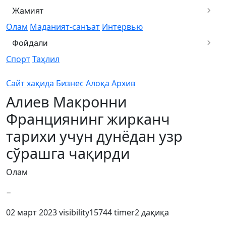
Жамият
Олам
Маданият-санъат
Интервью
Фойдали
Спорт
Таҳлил
Сайт хақида
Бизнес
Алоқа
Архив
Алиев Макронни
Франциянинг жирканч
тарихи учун дунёдан узр
сўрашга чақирди
Олам
−
02 март 2023
visibility
15744
timer
2 дақиқа