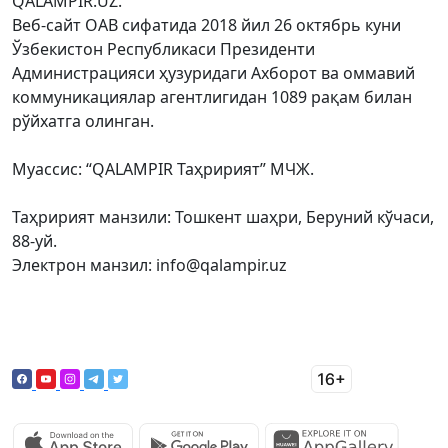
QALAMPIR.UZ.
Веб-сайт ОАВ сифатида 2018 йил 26 октябрь куни
Ўзбекистон Республикаси Президенти
Администрацияси ҳузуридаги Ахборот ва оммавий
коммуникациялар агентлигидан 1089 рақам билан
рўйхатга олинган.
Муассис: “QALAMPIR Таҳририят” МЧЖ.
Таҳририят манзили: Тошкент шаҳри, Беруний кўчаси,
88-уй.
Электрон манзил: info@qalampir.uz