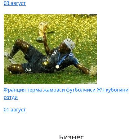
03 август
Франция терма жамоаси футболчиси ЖЧ кубогини
сотди
01 август
Бизнес