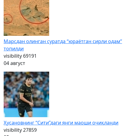
Марсдан олинган суратда “юраётган сирли одам”
топилди
visibility
69191
04 август
Ҳусановнинг “Сити”даги янги маоши очиқланди
visibility
27859