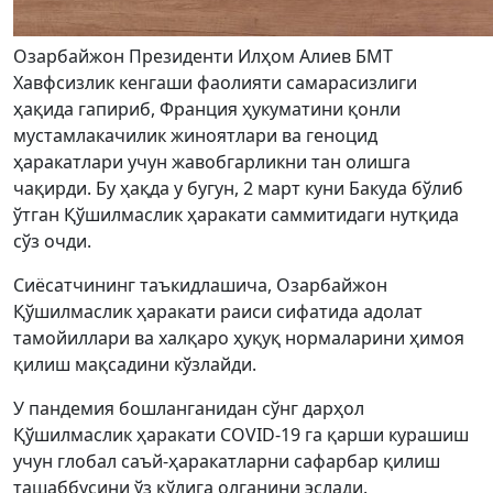
Озарбайжон Президенти Илҳом Алиев БМТ
Хавфсизлик кенгаши фаолияти самарасизлиги
ҳақида гапириб, Франция ҳукуматини қонли
мустамлакачилик жиноятлари ва геноцид
ҳаракатлари учун жавобгарликни тан олишга
чақирди. Бу ҳақда у бугун, 2 март куни Бакуда бўлиб
ўтган Қўшилмаслик ҳаракати саммитидаги нутқида
сўз очди.
Сиёсатчининг таъкидлашича, Озарбайжон
Қўшилмаслик ҳаракати раиси сифатида адолат
тамойиллари ва халқаро ҳуқуқ нормаларини ҳимоя
қилиш мақсадини кўзлайди.
У пандемия бошланганидан сўнг дарҳол
Қўшилмаслик ҳаракати COVID-19 га қарши курашиш
учун глобал саъй-ҳаракатларни сафарбар қилиш
ташаббусини ўз қўлига олганини эслади.