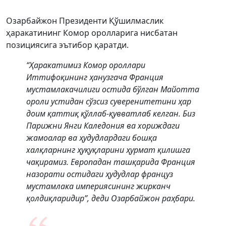
Озарбайжон Президенти Қўшилмаслик
ҳаракатининг Комор оролларига нисбатан
позициясига эътибор қаратди.
“Ҳаракатимиз Комор ороллари
Иттифоқининг ҳанузгача Франция
мустамлакачилиги остида бўлган Майотта
ороли устидан сўзсиз суверенитетини ҳар
доим қаттиқ қўллаб-қувватлаб келган. Биз
Парижни Янги Каледония ва хориждаги
жамоалар ва ҳудудлардаги бошқа
халқларнинг ҳуқуқларини ҳурмат қилишга
чақирамиз. Европадан ташқарида Франция
назорати остидаги ҳудудлар француз
мустамлака империясининг жирканч
қолдиқларидир”, деди Озарбайжон раҳбари.