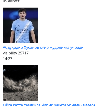
05 август
Абдуқодир Ҳусанов оғир жудоликка учради
visibility
25717
14:27
Ойга катта тезликда йирик ракета урилди (видео)