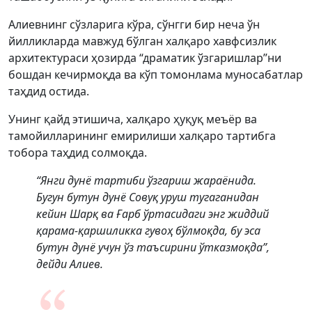
Алиевнинг сўзларига кўра, сўнгги бир неча ўн
йилликларда мавжуд бўлган халқаро хавфсизлик
архитектураси ҳозирда “драматик ўзгаришлар”ни
бошдан кечирмоқда ва кўп томонлама муносабатлар
таҳдид остида.
Унинг қайд этишича, халқаро ҳуқуқ меъёр ва
тамойилларининг емирилиши халқаро тартибга
тобора таҳдид солмоқда.
“Янги дунё тартиби ўзгариш жараёнида.
Бугун бутун дунё Совуқ уруш тугаганидан
кейин Шарқ ва Ғарб ўртасидаги энг жиддий
қарама-қаршиликка гувоҳ бўлмоқда, бу эса
бутун дунё учун ўз таъсирини ўтказмоқда”,
дейди Алиев.