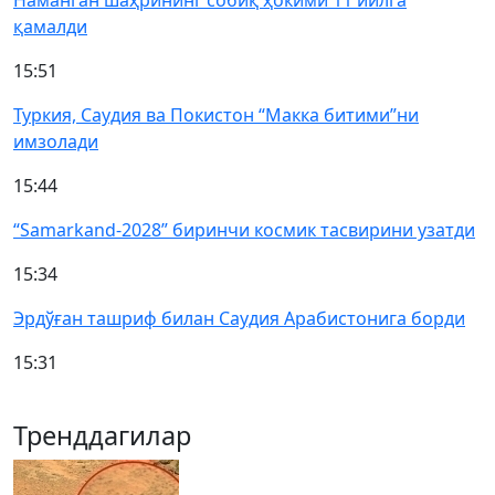
Наманган шаҳрининг собиқ ҳокими 11 йилга
қамалди
15:51
Туркия, Саудия ва Покистон “Макка битими”ни
имзолади
15:44
“Samarkand-2028” биринчи космик тасвирини узатди
15:34
Эрдўған ташриф билан Саудия Арабистонига борди
15:31
Тренддагилар