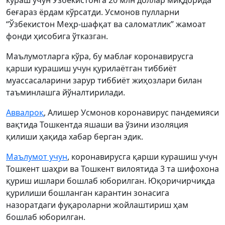
кураш учун Ўзбекистонга 20 млн доллар миқдорида
беғараз ёрдам кўрсатди. Усмонов пулларни
“Ўзбекистон Меҳр-шафқат ва саломатлик” жамоат
фонди ҳисобига ўтказган.
Маълумотларга кўра, бу маблағ коронавирусга
қарши курашиш учун қурилаётган тиббиёт
муассасаларини зарур тиббиёт жиҳозлари билан
таъминлашга йўналтирилади.
Аввалроқ
, Алишер Усмонов коронавирус пандемияси
вақтида Тошкентда яшаши ва ўзини изоляция
қилиши ҳақида хабар берган эдик.
Маълумот учун
, коронавирусга қарши курашиш учун
Тошкент шаҳри ва Тошкент вилоятида 3 та шифохона
қуриш ишлари бошлаб юборилган. Юқоричирчиқда
қурилиши бошланган карантин зонасига
назоратдаги фуқароларни жойлаштириш ҳам
бошлаб юборилган.