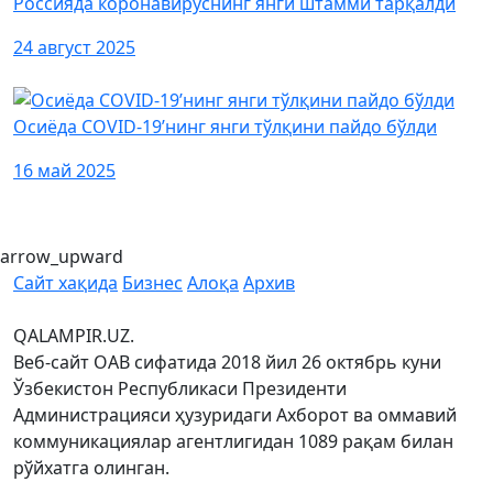
Россияда коронавируснинг янги штамми тарқалди
24 август 2025
Осиёда COVID-19’нинг янги тўлқини пайдо бўлди
16 май 2025
arrow_upward
Сайт хақида
Бизнес
Алоқа
Архив
QALAMPIR.UZ.
Веб-сайт ОАВ сифатида 2018 йил 26 октябрь куни
Ўзбекистон Республикаси Президенти
Администрацияси ҳузуридаги Ахборот ва оммавий
коммуникациялар агентлигидан 1089 рақам билан
рўйхатга олинган.