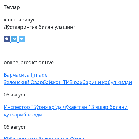
Теглар
коронавирус
Дўстларингиз билан улашинг
online_prediction
Live
Барчаси
call_made
Зеленский Озарбайжон ТИВ раҳбарини қабул қилди
06 август
Инспектор “Бўрижар”да чўкаётган 13 яшар болани
қутқариб қолди
06 август