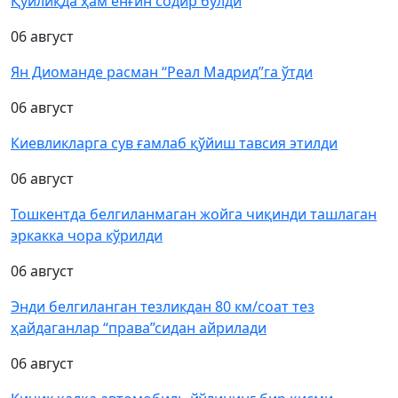
Қўйлиқда ҳам ёнғин содир бўлди
06 август
Ян Диоманде расман “Реал Мадрид”га ўтди
06 август
Киевликларга сув ғамлаб қўйиш тавсия этилди
06 август
Тошкентда белгиланмаган жойга чиқинди ташлаган
эркакка чора кўрилди
06 август
Энди белгиланган тезликдан 80 км/соат тез
ҳайдаганлар “права”сидан айрилади
06 август