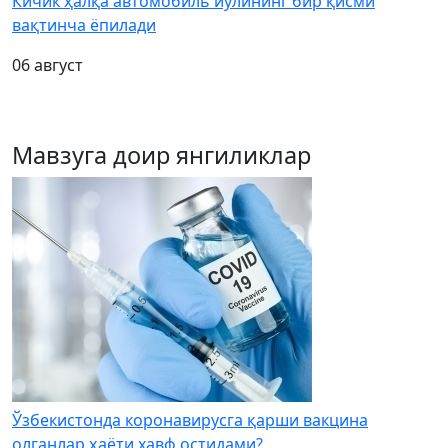
Кичик ҳалқа автомобиль йўлининг бир қисми
вақтинча ёпилади
06 август
Мавзуга доир янгиликлар
Ўзбекистонда коронавирусга қарши вакцина
олганлар ҳаёти хавф остидами?