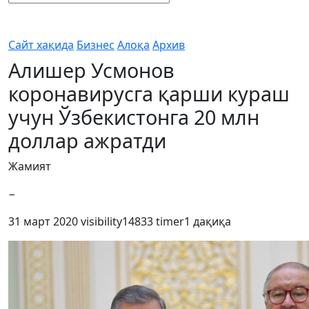
Сайт хақида
Бизнес
Алоқа
Архив
Алишер Усмонов
коронавирусга қарши кураш
учун Ўзбекистонга 20 млн
доллар ажратди
Жамият
−
31 март 2020
visibility
14833
timer
1 дақиқа