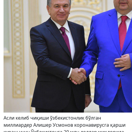
Асли келиб чиқиши ўзбекистонлик бўлган
миллиардер Алишер Усмонов коронавирусга қарши