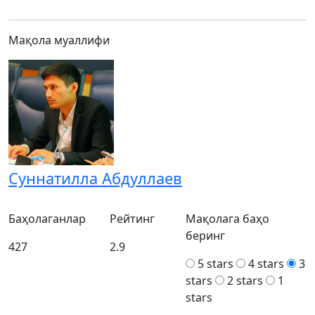
Мақола муаллифи
Суннатилла Абдуллаев
Баҳолаганлар
Рейтинг
Мақолага баҳо
беринг
427
2.9
5 stars
4 stars
3
stars
2 stars
1
stars