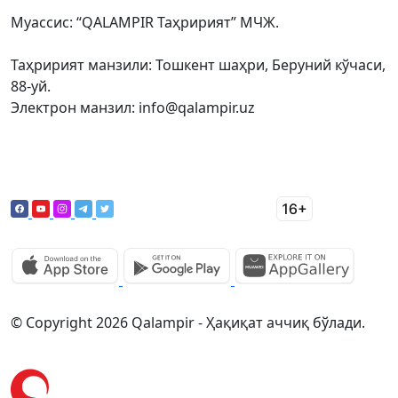
Муассис: “QALAMPIR Таҳририят” МЧЖ.
Таҳририят манзили: Тошкент шаҳри, Беруний кўчаси,
88-уй.
Электрон манзил: info@qalampir.uz
© Copyright 2026 Qalampir - Ҳақиқат аччиқ бўлади.