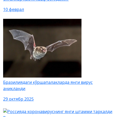
10 феврал
Бразилиядаги кўршапалакларда янги вирус
аниқланди
29 октябр 2025