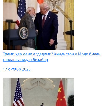
Трамп ҳаммани алдадими? Ҳиндистон у Моди билан
гаплашганидан бехабар
17 октябр 2025