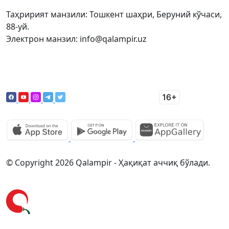
Таҳририят манзили: Тошкент шаҳри, Беруний кўчаси,
88-уй.
Электрон манзил: info@qalampir.uz
© Copyright 2026 Qalampir - Ҳақиқат аччиқ бўлади.