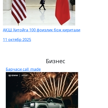
АҚШ Хитойга 100 фоизлик бож киритади
11 октябр 2025
Бизнес
Барчаси
call_made