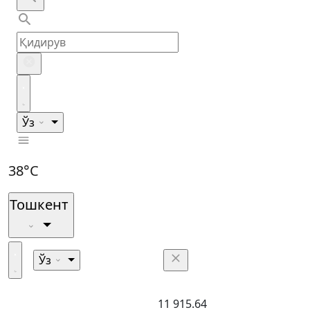
Ўз
38°C
Тошкент
Ўз
11 915.64