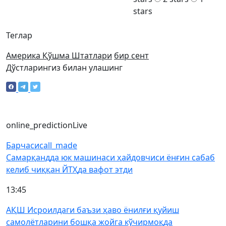
stars
Теглар
Америка Қўшма Штатлари
бир сент
Дўстларингиз билан улашинг
online_prediction
Live
Барчаси
call_made
Самарқандда юк машинаси ҳайдовчиси ёнғин сабаб
келиб чиққан ЙТҲда вафот этди
13:45
АҚШ Исроилдаги баъзи ҳаво ёнилғи қуйиш
самолётларини бошқа жойга кўчирмоқда