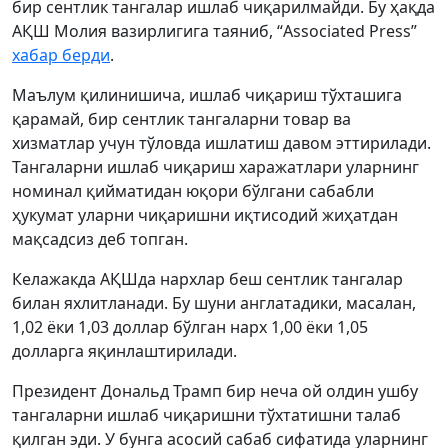
бир сентлик тангалар ишлаб чиқарилмайди. Бу ҳақда
АҚШ Молия вазирлигига таяниб, “Associated Press”
хабар берди
.
Маълум қилинишича, ишлаб чиқариш тўхташига
қарамай, бир сентлик тангаларни товар ва
хизматлар учун тўловда ишлатиш давом эттирилади.
Тангаларни ишлаб чиқариш харажатлари уларнинг
номинал қийматидан юқори бўлгани сабабли
ҳукумат уларни чиқаришни иқтисодий жиҳатдан
мақсадсиз деб топган.
Келажакда АҚШда нархлар беш сентлик тангалар
билан яхлитланади. Бу шуни англатадики, масалан,
1,02 ёки 1,03 доллар бўлган нарх 1,00 ёки 1,05
долларга яқинлаштирилади.
Президент Дональд Трамп бир неча ой олдин ушбу
тангаларни ишлаб чиқаришни тўхтатишни талаб
қилган эди. У бунга асосий сабаб сифатида уларнинг