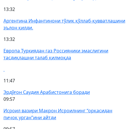
13:32
Аргентина Инфантинони тўлиқ қўллаб-қувватлашини
эълон қилди.
13:32
Европа Туркиядан газ Россияники эмаслигини
тасдиқлашни талаб қилмоқда
11:47
Эрдўғон Саудия Арабистонига боради
09:57
Исроил вазири Макрон Исроилнинг “орқасидан
пичоқ урган”ини айтди