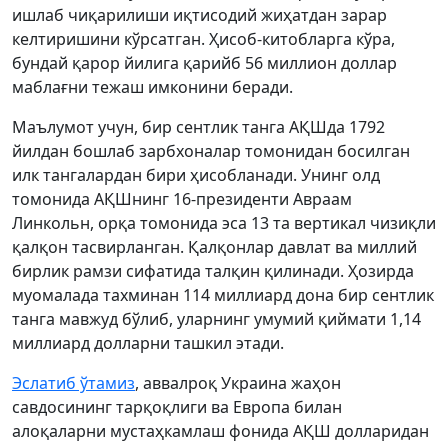
ишлаб чиқарилиши иқтисодий жиҳатдан зарар
келтиришини кўрсатган. Ҳисоб-китобларга кўра,
бундай қарор йилига қарийб 56 миллион доллар
маблағни тежаш имконини беради.
Маълумот учун, бир сентлик танга АҚШда 1792
йилдан бошлаб зарбхоналар томонидан босилган
илк тангалардан бири ҳисобланади. Унинг олд
томонида АҚШнинг 16-президенти Авраам
Линкольн, орқа томонида эса 13 та вертикал чизиқли
қалқон тасвирланган. Қалқонлар давлат ва миллий
бирлик рамзи сифатида талқин қилинади. Ҳозирда
муомалада тахминан 114 миллиард дона бир сентлик
танга мавжуд бўлиб, уларнинг умумий қиймати 1,14
миллиард долларни ташкил этади.
Эслатиб ўтамиз
, аввалроқ Украина жаҳон
савдосининг тарқоқлиги ва Европа билан
алоқаларни мустаҳкамлаш фонида АҚШ долларидан