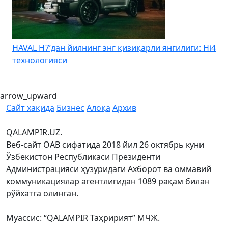
HAVAL H7’дан йилнинг энг қизиқарли янгилиги: Hi4
K
технологияси
arrow_upward
Сайт хақида
Бизнес
Алоқа
Архив
QALAMPIR.UZ.
Веб-сайт ОАВ сифатида 2018 йил 26 октябрь куни
Ўзбекистон Республикаси Президенти
Администрацияси ҳузуридаги Ахборот ва оммавий
коммуникациялар агентлигидан 1089 рақам билан
рўйхатга олинган.
Муассис: “QALAMPIR Таҳририят” МЧЖ.