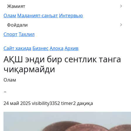
Жамият
Олам
Маданият-санъат
Интервью
Фойдали
Спорт
Таҳлил
Сайт хақида
Бизнес
Алоқа
Архив
АҚШ энди бир сентлик танга
чиқармайди
Олам
−
24 май 2025
visibility
3352
timer
2 дақиқа