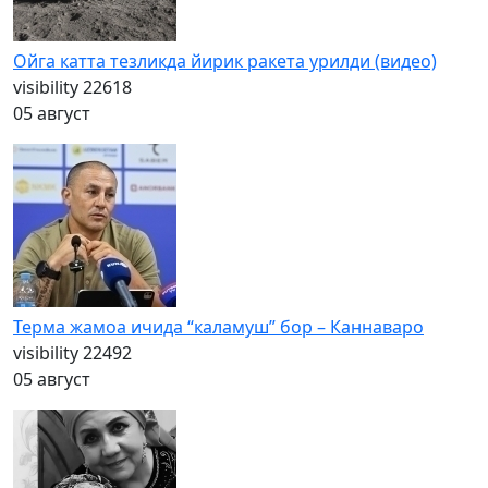
Ойга катта тезликда йирик ракета урилди (видео)
visibility
22618
05 август
Терма жамоа ичида “каламуш” бор – Каннаваро
visibility
22492
05 август