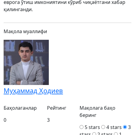
еврога ўтиш имкониятини кўриб чиқаётгани хабар
қилинганди.
Мақола муаллифи
Муҳаммад Ҳодиев
Баҳолаганлар
Рейтинг
Мақолага баҳо
беринг
0
3
5 stars
4 stars
3
stars
2 stars
1