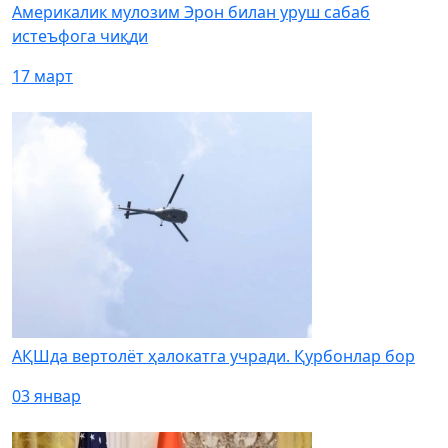
Америкалик мулозим Эрон билан уруш сабаб
истеъфога чиқди
17 март
АҚШда вертолёт ҳалокатга учради. Қурбонлар бор
03 январ