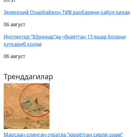
09:57
Зеленский Озарбайжон ТИВ раҳбарини қабул қилди
06 август
Инспектор “Бўрижар”да чўкаётган 13 яшар болани
қутқариб қолди
06 август
Тренддагилар
Марсдан олинган суратда “юраётган сирли одам”