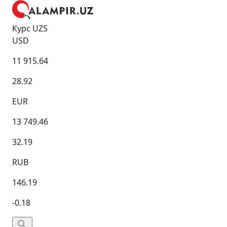
Курс UZS
USD
11 915.64
28.92
EUR
13 749.46
32.19
RUB
146.19
-0.18