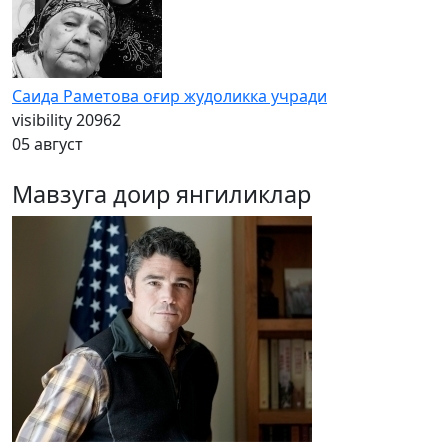
Саида Раметова оғир жудоликка учради
visibility
20962
05 август
Мавзуга доир янгиликлар