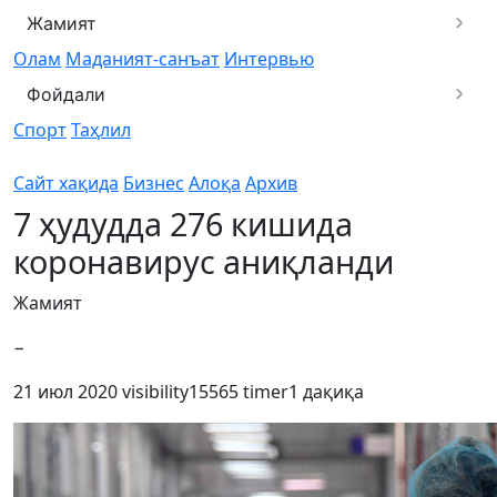
Жамият
Олам
Маданият-санъат
Интервью
Фойдали
Спорт
Таҳлил
Сайт хақида
Бизнес
Алоқа
Архив
7 ҳудудда 276 кишида
коронавирус аниқланди
Жамият
−
21 июл 2020
visibility
15565
timer
1 дақиқа