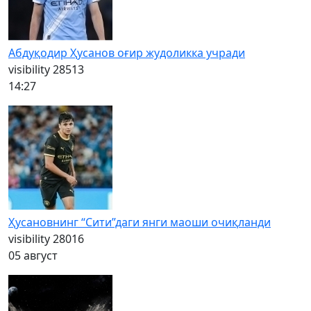
Абдуқодир Ҳусанов оғир жудоликка учради
visibility
28513
14:27
Ҳусановнинг “Сити”даги янги маоши очиқланди
visibility
28016
05 август