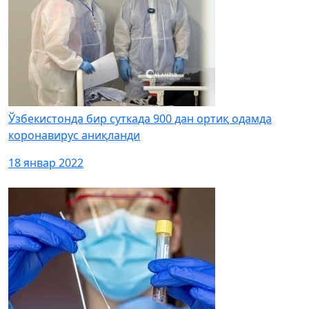
Ўзбекистонда бир суткада 900 дан ортиқ одамда
коронавирус аниқланди
18 январ 2022