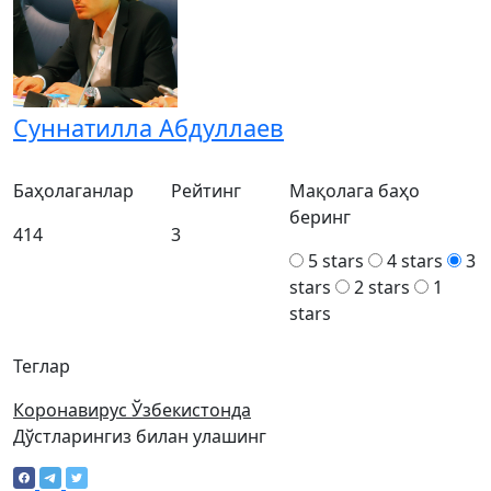
Суннатилла Абдуллаев
Баҳолаганлар
Рейтинг
Мақолага баҳо
беринг
414
3
5 stars
4 stars
3
stars
2 stars
1
stars
Теглар
Коронавирус Ўзбекистонда
Дўстларингиз билан улашинг