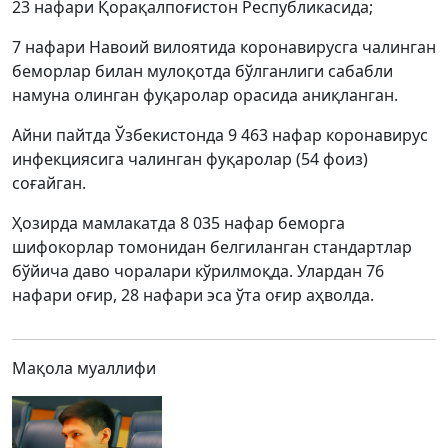
23 нафари Қорақалпоғистон Республикасида;
7 нафари Навоий вилоятида коронавирусга чалинган
беморлар билан мулоқотда бўлганлиги сабабли
намуна олинган фуқаролар орасида аниқланган.
Айни пайтда Ўзбекистонда 9 463 нафар коронавирус
инфекциясига чалинган фуқаролар (54 фоиз)
соғайган.
Ҳозирда мамлакатда 8 035 нафар беморга
шифокорлар томонидан белгиланган стандартлар
бўйича даво чоралари кўрилмоқда. Улардан 76
нафари оғир, 28 нафари эса ўта оғир аҳволда.
Мақола муаллифи