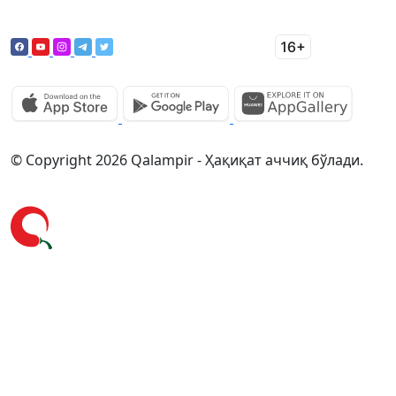
© Copyright 2026 Qalampir - Ҳақиқат аччиқ бўлади.