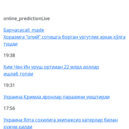
online_prediction
Live
Барчаси
call_made
Хоразмга “опий” сотишга борган ургутлик эркак қўлга
тушди
19:38
Ким Чен Ин уруш ортидан 22 млрд доллар
ишлаб топди
19:31
Украина Қримда дронлар парадини уюштирди
17:56
Украина Ялта соҳилига экипажсиз катерлар билан
ҳужум қилди