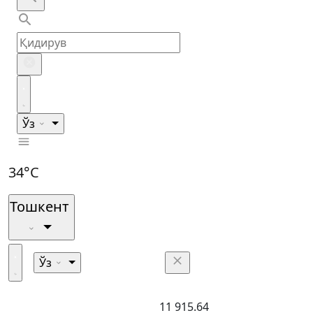
Ўз
34°C
Тошкент
Ўз
11 915.64