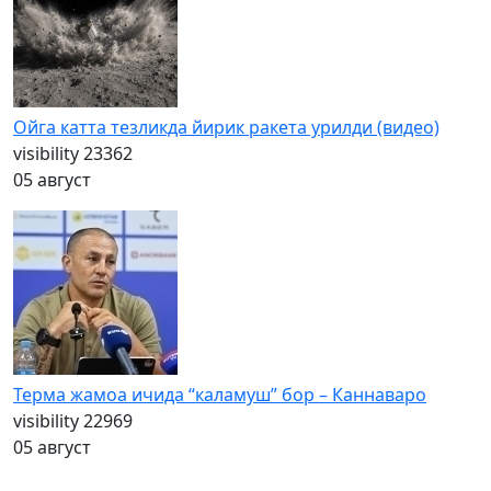
Ойга катта тезликда йирик ракета урилди (видео)
visibility
23362
05 август
Терма жамоа ичида “каламуш” бор – Каннаваро
visibility
22969
05 август