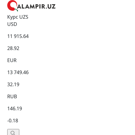
Курс UZS
USD
11 915.64
28.92
EUR
13 749.46
32.19
RUB
146.19
-0.18