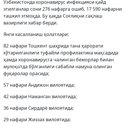
Ўзбекистонда коронавирус инфекцияси қайд
этилганлар сони 276 нафарга ошиб, 17 590 нафарни
ташкил этмоқда. Бу ҳақда Соғлиқни сақлаш
вазирлиги хабар берди.
Янги касалланиш ҳолатлари:
82 нафари Тошкент шаҳрида тана ҳарорати
кўтарилганлиги туфайли профилактика мақсадида
ҳамда коронавирусга чалинган беморлар билан
мулоқотда бўлганлиги сабабли намуна олинган
фуқаролар орасида;
57 нафари Андижон вилоятида;
42 нафари Наманган вилоятида;
36 нафари Сирдарё вилоятида;
29 нафари Жиззах вилоятида;