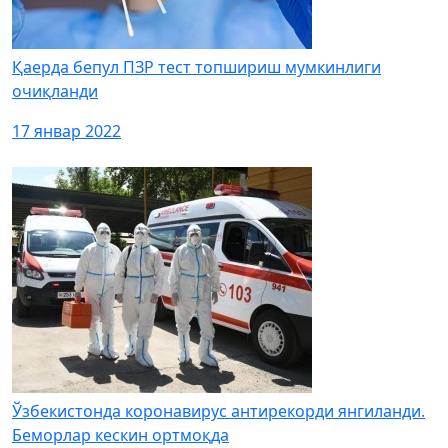
Қаерда бепул ПЗР тест топшириш мумкинлиги
очиқланди
17 январ 2022
Ўзбекистонда коронавирус антирекорди янгиланди.
Беморлар кескин ортмоқда