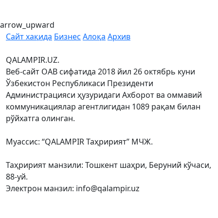
arrow_upward
Сайт хақида
Бизнес
Алоқа
Архив
QALAMPIR.UZ.
Веб-сайт ОАВ сифатида 2018 йил 26 октябрь куни
Ўзбекистон Республикаси Президенти
Администрацияси ҳузуридаги Ахборот ва оммавий
коммуникациялар агентлигидан 1089 рақам билан
рўйхатга олинган.
Муассис: “QALAMPIR Таҳририят” МЧЖ.
Таҳририят манзили: Тошкент шаҳри, Беруний кўчаси,
88-уй.
Электрон манзил: info@qalampir.uz