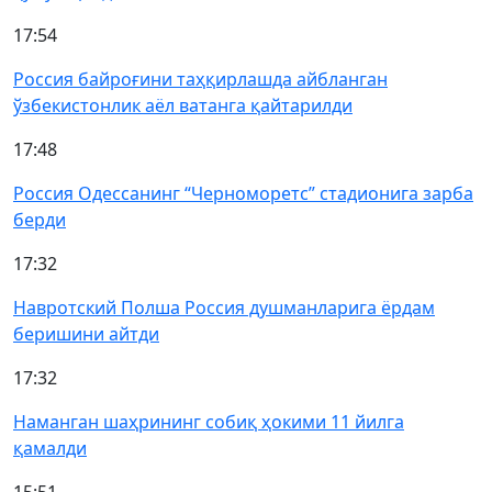
17:54
Россия байроғини таҳқирлашда айбланган
ўзбекистонлик аёл ватанга қайтарилди
17:48
Россия Одессанинг “Черноморетс” стадионига зарба
берди
17:32
Навротский Полша Россия душманларига ёрдам
беришини айтди
17:32
Наманган шаҳрининг собиқ ҳокими 11 йилга
қамалди