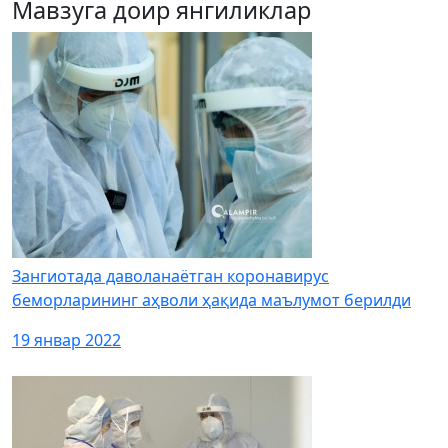
Мавзуга доир янгиликлар
Зангиотада даволанаётган коронавирус
беморларининг аҳволи ҳақида маълумот берилди
19 январ 2022