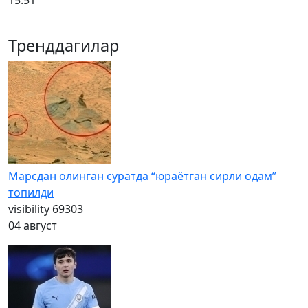
15:51
Тренддагилар
Марсдан олинган суратда “юраётган сирли одам”
топилди
visibility
69303
04 август