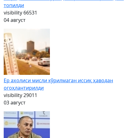
топилди
visibility
66531
04 август
Ер аҳолиси мисли кўрилмаган иссиқ ҳаводан
огоҳлантирилди
visibility
29011
03 август