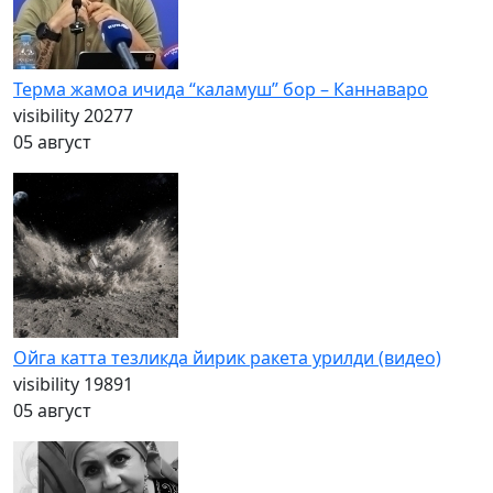
Терма жамоа ичида “каламуш” бор – Каннаваро
visibility
20277
05 август
Ойга катта тезликда йирик ракета урилди (видео)
visibility
19891
05 август