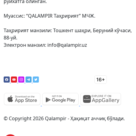
рўйхатга олинган.
Муассис: “QALAMPIR Таҳририят” МЧЖ.
Таҳририят манзили: Тошкент шаҳри, Беруний кўчаси,
88-уй.
Электрон манзил: info@qalampir.uz
© Copyright 2026 Qalampir - Ҳақиқат аччиқ бўлади.