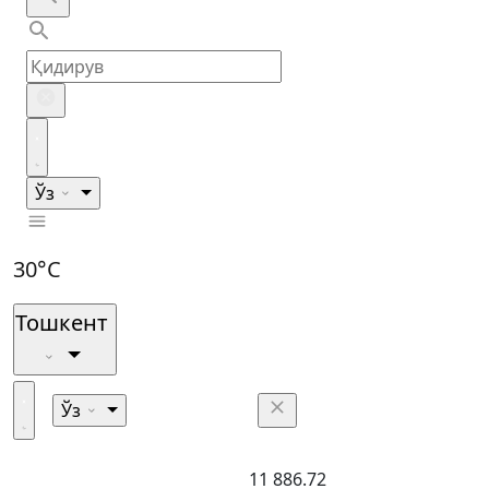
Ўз
30°C
Тошкент
Ўз
11 886.72