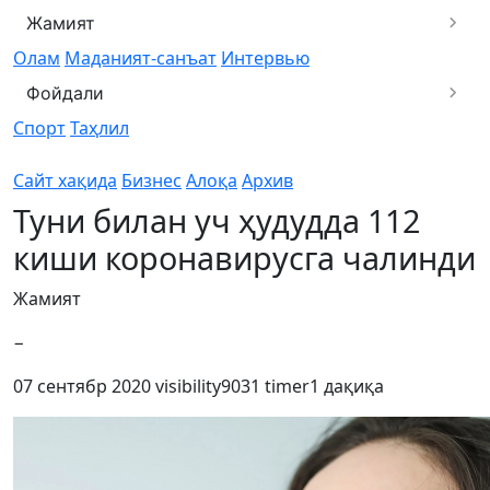
Жамият
Олам
Маданият-санъат
Интервью
Фойдали
Спорт
Таҳлил
Сайт хақида
Бизнес
Алоқа
Архив
Туни билан уч ҳудудда 112
киши коронавирусга чалинди
Жамият
−
07 сентябр 2020
visibility
9031
timer
1 дақиқа