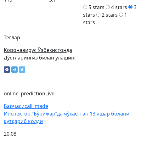
5 stars
4 stars
3
stars
2 stars
1
stars
Теглар
Коронавирус Ўзбекистонда
Дўстларингиз билан улашинг
online_prediction
Live
Барчаси
call_made
Инспектор “Бўрижар”да чўкаётган 13 яшар болани
қутқариб қолди
20:08