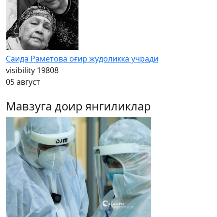
Саида Раметова оғир жудоликка учради
visibility
19808
05 август
Мавзуга доир янгиликлар