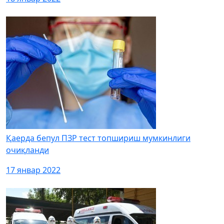
Қаерда бепул ПЗР тест топшириш мумкинлиги
очиқланди
17 январ 2022