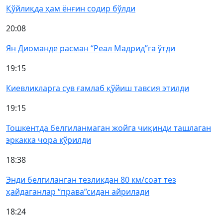
Қўйлиқда ҳам ёнғин содир бўлди
20:08
Ян Диоманде расман “Реал Мадрид”га ўтди
19:15
Киевликларга сув ғамлаб қўйиш тавсия этилди
19:15
Тошкентда белгиланмаган жойга чиқинди ташлаган
эркакка чора кўрилди
18:38
Энди белгиланган тезликдан 80 км/соат тез
ҳайдаганлар “права”сидан айрилади
18:24