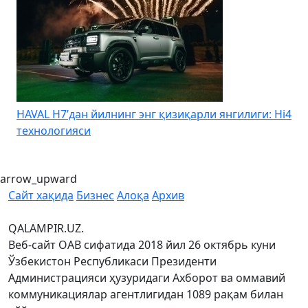
HAVAL H7’дан йилнинг энг қизиқарли янгилиги: Hi4
K
технологияси
arrow_upward
Сайт хақида
Бизнес
Алоқа
Архив
QALAMPIR.UZ.
Веб-сайт ОАВ сифатида 2018 йил 26 октябрь куни
Ўзбекистон Республикаси Президенти
Администрацияси ҳузуридаги Ахборот ва оммавий
коммуникациялар агентлигидан 1089 рақам билан