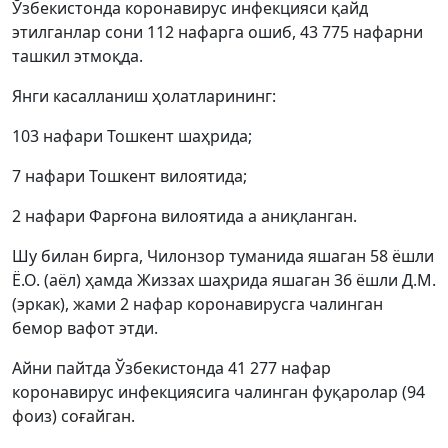
Ўзбекистонда коронавирус инфекцияси қайд
этилганлар сони 112 нафарга ошиб, 43 775 нафарни
ташкил этмоқда.
Янги касалланиш ҳолатларининг:
103 нафари Тошкент шаҳрида;
7 нафари Тошкент вилоятида;
2 нафари Фарғона вилоятида а аниқланган.
Шу билан бирга, Чилонзор туманида яшаган 58 ёшли
Ё.О. (аёл) ҳамда Жиззах шаҳрида яшаган 36 ёшли Д.М.
(эркак), жами 2 нафар коронавирусга чалинган
бемор вафот этди.
Айни пайтда Ўзбекистонда 41 277 нафар
коронавирус инфекциясига чалинган фуқаролар (94
фоиз) соғайган.