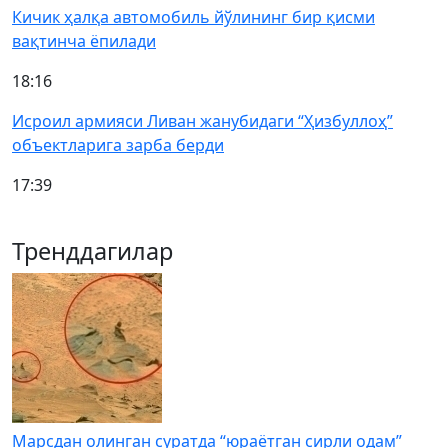
Кичик ҳалқа автомобиль йўлининг бир қисми
вақтинча ёпилади
18:16
Исроил армияси Ливан жанубидаги “Ҳизбуллоҳ”
объектларига зарба берди
17:39
Тренддагилар
Марсдан олинган суратда “юраётган сирли одам”