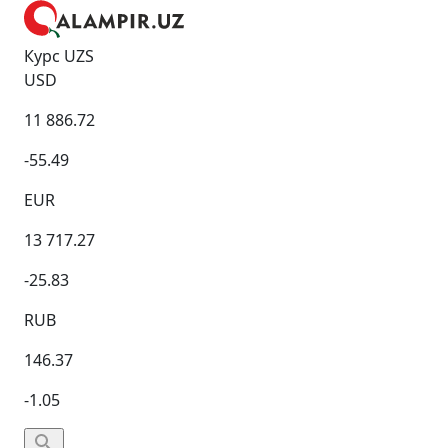
Курс UZS
USD
11 886.72
-55.49
EUR
13 717.27
-25.83
RUB
146.37
-1.05