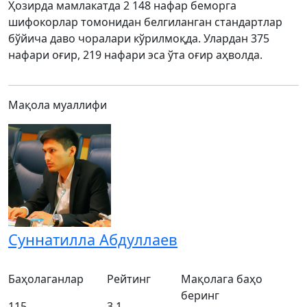
Ҳозирда мамлакатда 2 148 нафар беморга
шифокорлар томонидан белгиланган стандартлар
бўйича даво чоралари кўрилмоқда. Улардан 375
нафари оғир, 219 нафари эса ўта оғир аҳволда.
Мақола муаллифи
Суннатилла Абдуллаев
Баҳолаганлар
Рейтинг
Мақолага баҳо
беринг
115
3.1