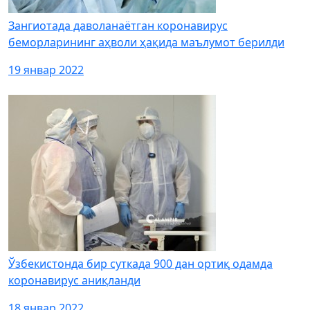
Зангиотада даволанаётган коронавирус
беморларининг аҳволи ҳақида маълумот берилди
19 январ 2022
Ўзбекистонда бир суткада 900 дан ортиқ одамда
коронавирус аниқланди
18 январ 2022