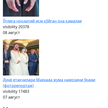
Ўғлига ноодатий исм қўйган она қамалди
visibility
20378
08 август
Дунё етакчилари Маккада жума намозини ўқиди
(фоторепортаж)
visibility
17483
07 август