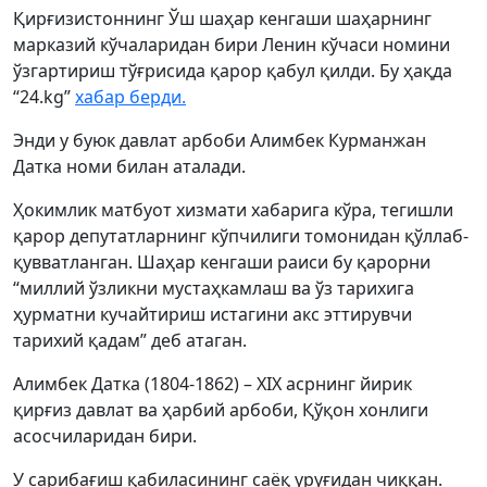
Қирғизистоннинг Ўш шаҳар кенгаши шаҳарнинг
марказий кўчаларидан бири Ленин кўчаси номини
ўзгартириш тўғрисида қарор қабул қилди. Бу ҳақда
“24.kg”
хабар берди.
Энди у буюк давлат арбоби Алимбек Курманжан
Датка номи билан аталади.
Ҳокимлик матбуот хизмати хабарига кўра, тегишли
қарор депутатларнинг кўпчилиги томонидан қўллаб-
қувватланган. Шаҳар кенгаши раиси бу қарорни
“миллий ўзликни мустаҳкамлаш ва ўз тарихига
ҳурматни кучайтириш истагини акс эттирувчи
тарихий қадам” деб атаган.
Алимбек Датка (1804-1862) – ХIХ асрнинг йирик
қирғиз давлат ва ҳарбий арбоби, Қўқон хонлиги
асосчиларидан бири.
У сарибағиш қабиласининг саёқ уруғидан чиққан.