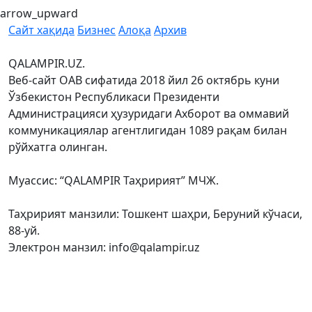
arrow_upward
Сайт хақида
Бизнес
Алоқа
Архив
QALAMPIR.UZ.
Веб-сайт ОАВ сифатида 2018 йил 26 октябрь куни
Ўзбекистон Республикаси Президенти
Администрацияси ҳузуридаги Ахборот ва оммавий
коммуникациялар агентлигидан 1089 рақам билан
рўйхатга олинган.
Муассис: “QALAMPIR Таҳририят” МЧЖ.
Таҳририят манзили: Тошкент шаҳри, Беруний кўчаси,
88-уй.
Электрон манзил: info@qalampir.uz