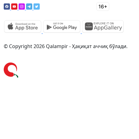
© Copyright 2026 Qalampir - Ҳақиқат аччиқ бўлади.