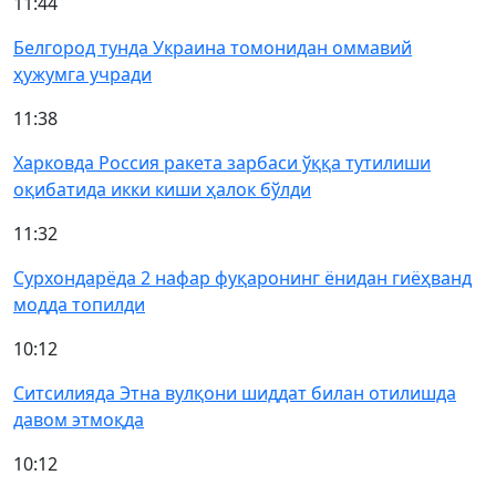
11:44
Белгород тунда Украина томонидан оммавий
ҳужумга учради
11:38
Харковда Россия ракета зарбаси ўққа тутилиши
оқибатида икки киши ҳалок бўлди
11:32
Сурхондарёда 2 нафар фуқаронинг ёнидан гиёҳванд
модда топилди
10:12
Ситсилияда Этна вулқони шиддат билан отилишда
давом этмоқда
10:12