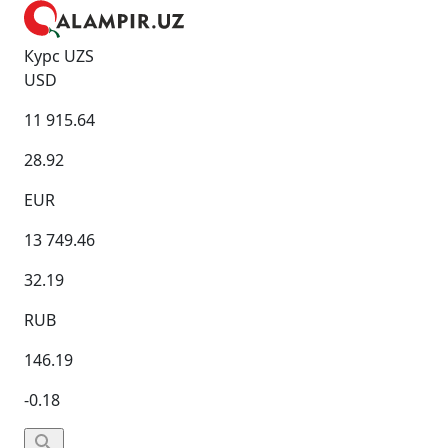
Курс UZS
USD
11 915.64
28.92
EUR
13 749.46
32.19
RUB
146.19
-0.18