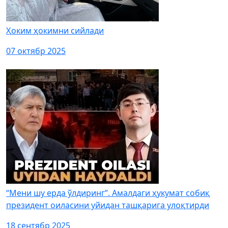
Ҳоким ҳокимни сийлади
07 октябр 2025
“Мени шу ерда ўлдиринг”. Амалдаги ҳукумат собиқ
президент оиласини уйидан ташқарига улоқтирди
18 сентябр 2025