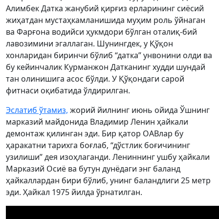
Алимбек Датка жанубий қирғиз ерларининг сиёсий
жиҳатдан мустаҳкамланишида муҳим роль ўйнаган
ва Фарғона водийси ҳукмдори бўлган оталиқ-бий
лавозимини эгаллаган. Шунингдек, у Қўқон
хонларидан биринчи бўлиб “датка” унвонини олди ва
бу кейинчалик Курманжон Датканинг худди шундай
тан олинишига асос бўлди. У Қўқондаги сарой
фитнаси оқибатида ўлдирилган.
Эслатиб ўтамиз,
жорий йилнинг июнь ойида Ўшнинг
марказий майдонида Владимир Ленин ҳайкали
демонтаж қилинган эди. Бир қатор ОАВлар бу
ҳаракатни тарихга боғлаб, “дўстлик боғичининг
узилиши” дея изоҳлаганди. Лениннинг ушбу ҳайкали
Марказий Осиё ва бутун дунёдаги энг баланд
ҳайкаллардан бири бўлиб, унинг баландлиги 25 метр
эди. Ҳайкал 1975 йилда ўрнатилган.