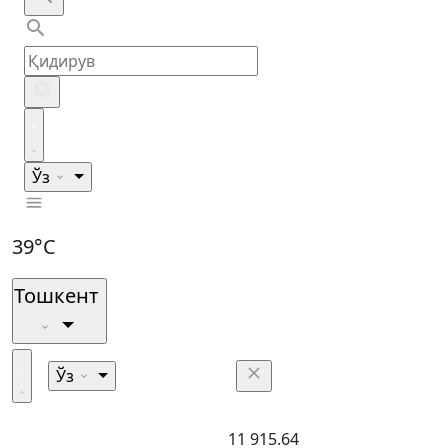
Ўз
39°C
Тошкент
Ўз
11 915.64