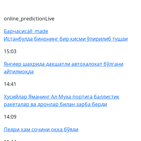
online_prediction
Live
Барчаси
call_made
Истанбулда бинонинг бир қисми ўпирилиб тушди
15:03
Янгиер шаҳрида даҳшатли автоҳалокат бўлгани
айтилмоқда
14:41
Ҳусийлар Яманинг Ал-Муха портига баллистик
ракеталар ва дронлар билан зарба берди
14:09
Педри ҳам сочини оққа бўяди