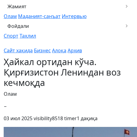
Жамият
Олам
Маданият-санъат
Интервью
Фойдали
Спорт
Таҳлил
Сайт хақида
Бизнес
Алоқа
Архив
Ҳайкал ортидан кўча.
Қирғизистон Лениндан воз
кечмоқда
Олам
−
03 июл 2025
visibility
8518
timer
1 дақиқа