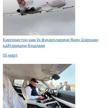
Қирғизистон ҳам ўз фуқароларини Яқин Шарқдан
қайтаришни бошлади
05 март