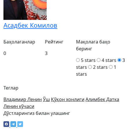
Асадбек Комилов
Баҳолаганлар
Рейтинг
Мақолага баҳо
беринг
0
3
5 stars
4 stars
3
stars
2 stars
1
stars
Теглар
Владимир Ленин
Ўш
Қўқон хонлиги
Алимбек Датка
Ленин кўчаси
Дўстларингиз билан улашинг