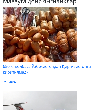
Мавзуга доир янгиликлар
650 кг колбаса Ўзбекистондан Қирғизистонга
киритилмади
29 июн