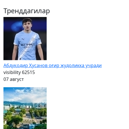
Тренддагилар
Абдуқодир Ҳусанов оғир жудоликка учради
visibility
62515
07 август