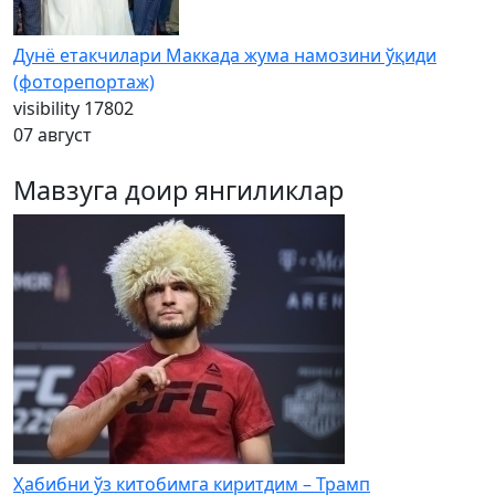
Дунё етакчилари Маккада жума намозини ўқиди
(фоторепортаж)
visibility
17802
07 август
Мавзуга доир янгиликлар
Ҳабибни ўз китобимга киритдим – Трамп