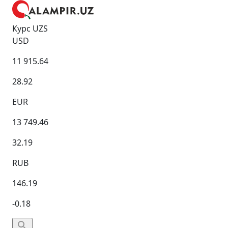
Курс UZS
USD
11 915.64
28.92
EUR
13 749.46
32.19
RUB
146.19
-0.18