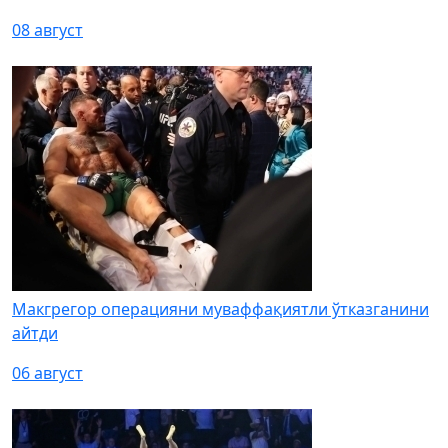
08 август
Макгрегор операцияни муваффақиятли ўтказганини
айтди
06 август