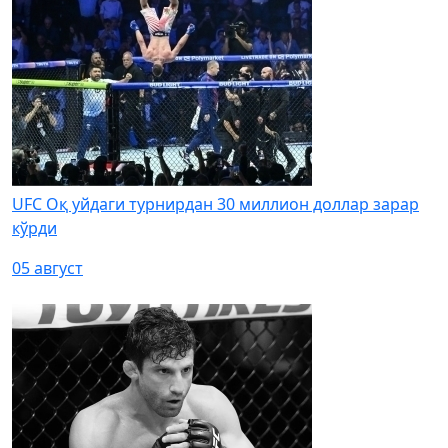
UFC Оқ уйдаги турнирдан 30 миллион доллар зарар
кўрди
05 август