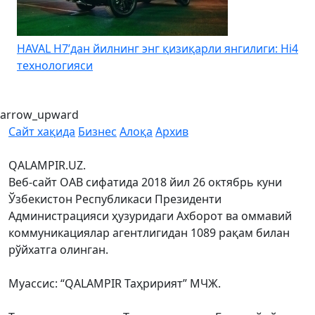
HAVAL H7’дан йилнинг энг қизиқарли янгилиги: Hi4
K
технологияси
arrow_upward
Сайт хақида
Бизнес
Алоқа
Архив
QALAMPIR.UZ.
Веб-сайт ОАВ сифатида 2018 йил 26 октябрь куни
Ўзбекистон Республикаси Президенти
Администрацияси ҳузуридаги Ахборот ва оммавий
коммуникациялар агентлигидан 1089 рақам билан
рўйхатга олинган.
Муассис: “QALAMPIR Таҳририят” МЧЖ.