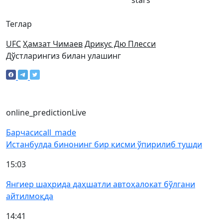
stars
Теглар
UFC
Ҳамзат Чимаев
Дрикус Дю Плесси
Дўстларингиз билан улашинг
online_prediction
Live
Барчаси
call_made
Истанбулда бинонинг бир қисми ўпирилиб тушди
15:03
Янгиер шаҳрида даҳшатли автоҳалокат бўлгани
айтилмоқда
14:41