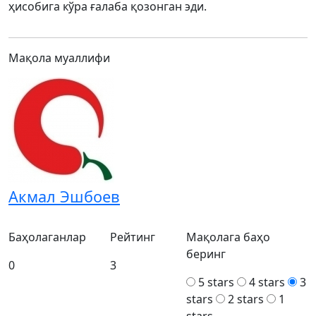
ҳисобига кўра ғалаба қозонган эди.
Мақола муаллифи
Акмал Эшбоев
Баҳолаганлар
Рейтинг
Мақолага баҳо
беринг
0
3
5 stars
4 stars
3
stars
2 stars
1