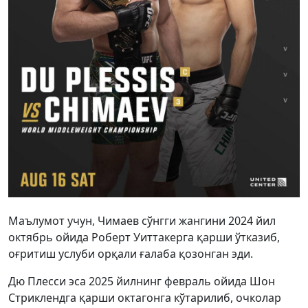
Маълумот учун, Чимаев сўнгги жангини 2024 йил
октябрь ойида Роберт Уиттакерга қарши ўтказиб,
оғритиш услуби орқали ғалаба қозонган эди.
Дю Плесси эса 2025 йилнинг февраль ойида Шон
Стриклендга қарши октагонга кўтарилиб, очколар