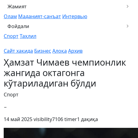
Жамият
Олам
Маданият-санъат
Интервью
Фойдали
Спорт
Таҳлил
Сайт хақида
Бизнес
Алоқа
Архив
Ҳамзат Чимаев чемпионлик
жангида октагонга
кўтариладиган бўлди
Спорт
−
14 май 2025
visibility
7106
timer
1 дақиқа