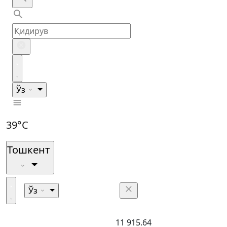
Ўз
39°C
Тошкент
Ўз
11 915.64