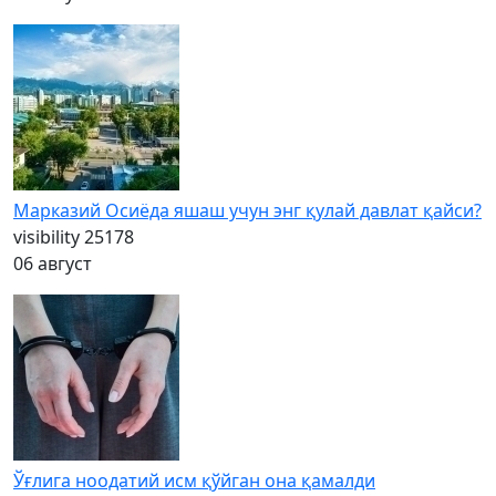
Марказий Осиёда яшаш учун энг қулай давлат қайси?
visibility
25178
06 август
Ўғлига ноодатий исм қўйган она қамалди