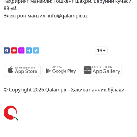
Таҳририят манзили: Тошкент шаҳри, Беруний кўчаси,
88-уй.
Электрон манзил: info@qalampir.uz
© Copyright 2026 Qalampir - Ҳақиқат аччиқ бўлади.