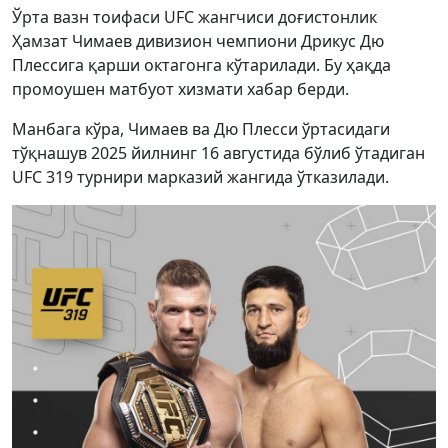
Ўрта вазн тоифаси UFC жангчиси доғистонлик
Ҳамзат Чимаев дивизион чемпиони Дрикус Дю
Плессига қарши октагонга кўтарилади. Бу ҳақда
промоушен матбуот хизмати хабар берди.
Манбага кўра, Чимаев ва Дю Плесси ўртасидаги
тўқнашув 2025 йилнинг 16 августида бўлиб ўтадиган
UFC 319 турнири марказий жангида ўтказилади.