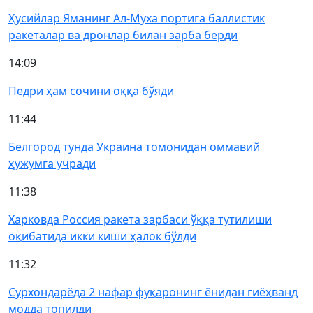
Ҳусийлар Яманинг Ал-Муха портига баллистик
ракеталар ва дронлар билан зарба берди
14:09
Педри ҳам сочини оққа бўяди
11:44
Белгород тунда Украина томонидан оммавий
ҳужумга учради
11:38
Харковда Россия ракета зарбаси ўққа тутилиши
оқибатида икки киши ҳалок бўлди
11:32
Сурхондарёда 2 нафар фуқаронинг ёнидан гиёҳванд
модда топилди