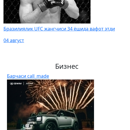
Бразилиялик UFC жангчиси 34 ёшида вафот этди
04 август
Бизнес
Барчаси
call_made