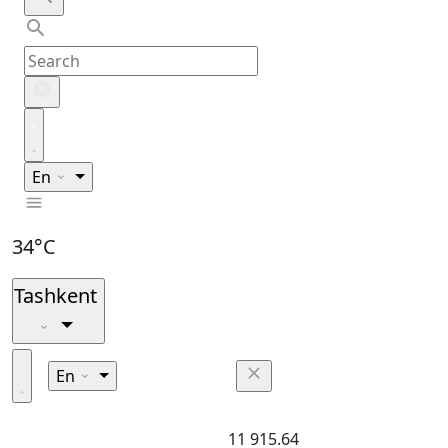
En
34°C
Tashkent
En
11 915.64