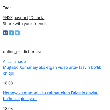
Tags
YHXX
pasport
ID-karta
Share with your friends
online_prediction
Live
All
call_made
Mujtabo Xomanaiy aks etgan video arxiv tasviri bo'lib
chiqdi
18:08
Netanyaxu modomiki u rahbar ekan Falastin davlati
bo'lmasligini aytdi
18:05