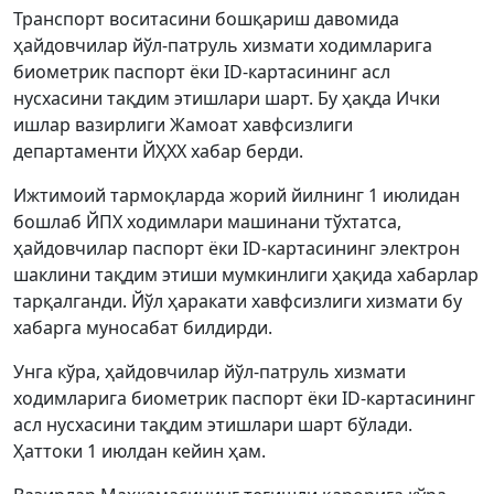
Транспорт воситасини бошқариш давомида
ҳайдовчилар йўл-патруль хизмати ходимларига
биометрик паспорт ёки ID-картасининг асл
нусхасини тақдим этишлари шарт. Бу ҳақда Ички
ишлар вазирлиги Жамоат хавфсизлиги
департаменти ЙҲХХ хабар берди.
Ижтимоий тармоқларда жорий йилнинг 1 июлидан
бошлаб ЙПХ ходимлари машинани тўхтатса,
ҳайдовчилар паспорт ёки ID-картасининг электрон
шаклини тақдим этиши мумкинлиги ҳақида хабарлар
тарқалганди. Йўл ҳаракати хавфсизлиги хизмати бу
хабарга муносабат билдирди.
Унга кўра, ҳайдовчилар йўл-патруль хизмати
ходимларига биометрик паспорт ёки ID-картасининг
асл нусхасини тақдим этишлари шарт бўлади.
Ҳаттоки 1 июлдан кейин ҳам.