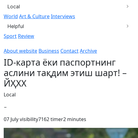
Local
World
Art & Culture
Interviews
Helpful
Sport
Review
About website
Business
Contact
Archive
ID-карта ёки паспортнинг
аслини тақдим этиш шарт! –
ЙҲХХ
Local
−
07 July
visibility
7162
timer
2 minutes