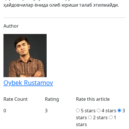
ҳайдовчилар ёнида олиб юриши талаб этилмайди.
Author
Oybek Rustamov
Rate Count
Rating
Rate this article
0
3
5 stars
4 stars
3
stars
2 stars
1
stars