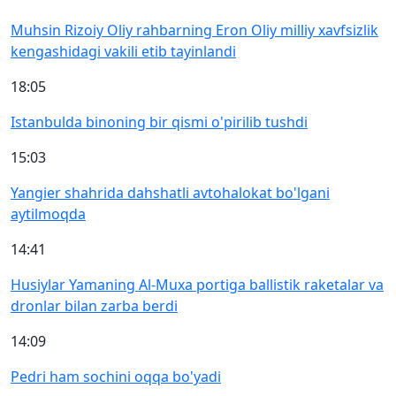
Muhsin Rizoiy Oliy rahbarning Eron Oliy milliy xavfsizlik
kengashidagi vakili etib tayinlandi
18:05
Istanbulda binoning bir qismi o'pirilib tushdi
15:03
Yangier shahrida dahshatli avtohalokat bo'lgani
aytilmoqda
14:41
Husiylar Yamaning Al-Muxa portiga ballistik raketalar va
dronlar bilan zarba berdi
14:09
Pedri ham sochini oqqa bo'yadi