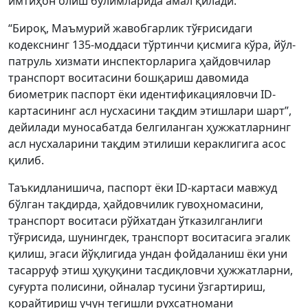
имтиҳон олиш бўлимларида амал қилади.
“Бироқ, Маъмурий жавобгарлик тўғрисидаги
кодекснинг 135-моддаси тўртинчи қисмига кўра, йўл-
патруль хизмати инспекторларига ҳайдовчилар
транспорт воситасини бошқариш давомида
биометрик паспорт ёки идентификацияловчи ID-
картасининг асл нусхасини тақдим этишлари шарт”,
дейилади муносабатда белгиланган ҳужжатларнинг
асл нусхаларини тақдим этилиши кераклигига асос
қилиб.
Таъкидланишича, паспорт ёки ID-картаси мавжуд
бўлган тақдирда, ҳайдовчилик гувоҳномасини,
транспорт воситаси рўйхатдан ўтказилганлиги
тўғрисида, шунингдек, транспорт воситасига эгалик
қилиш, эгаси йўқлигида ундан фойдаланиш ёки уни
тасарруф этиш ҳуқуқини тасдиқловчи ҳужжатларни,
суғурта полисини, ойналар тусини ўзгартириш,
қорайтириш учун тегишли рухсатномани