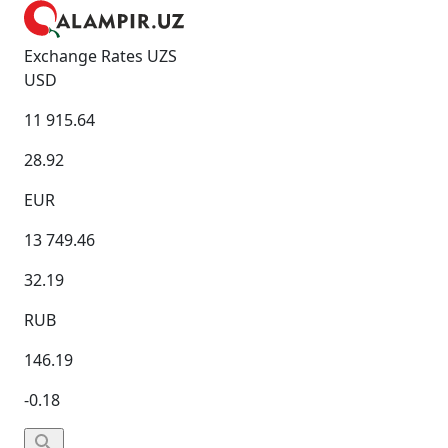
Exchange Rates UZS
USD
11 915.64
28.92
EUR
13 749.46
32.19
RUB
146.19
-0.18