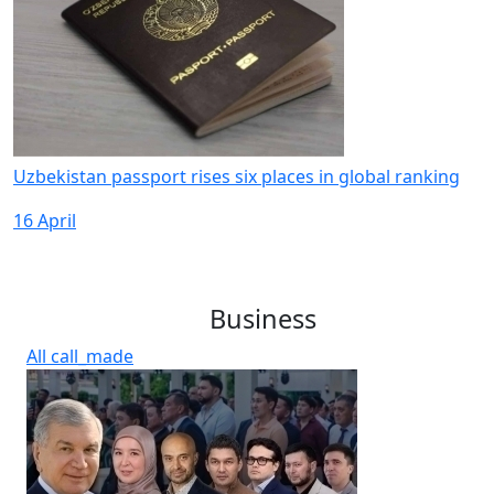
Uzbekistan passport rises six places in global ranking
16 April
Business
All
call_made