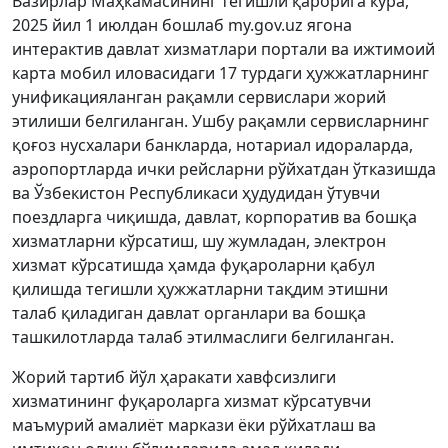
Вазирлар Маҳкамасининг тегишли қарорига кўра,
2025 йил 1 июлдан бошлаб my.gov.uz ягона
интерактив давлат хизматлари портали ва ижтимоий
карта мобил иловасидаги 17 турдаги ҳужжатларнинг
унификацияланган рақамли сервислари жорий
этилиши белгиланган. Ушбу рақамли сервисларнинг
қоғоз нусхалари банкларда, нотариал идораларда,
аэропортларда ички рейсларни рўйхатдан ўтказишда
ва Ўзбекистон Республикаси ҳудудидан ўтувчи
поездларга чиқишда, давлат, корпоратив ва бошқа
хизматларни кўрсатиш, шу жумладан, электрон
хизмат кўрсатишда ҳамда фуқароларни қабул
қилишда тегишли ҳужжатларни тақдим этишни
талаб қиладиган давлат органлари ва бошқа
ташкилотларда талаб этилмаслиги белгиланган.
Жорий тартиб йўл ҳаракати хавфсизлиги
хизматининг фуқароларга хизмат кўрсатувчи
маъмурий амалиёт маркази ёки рўйхатлаш ва