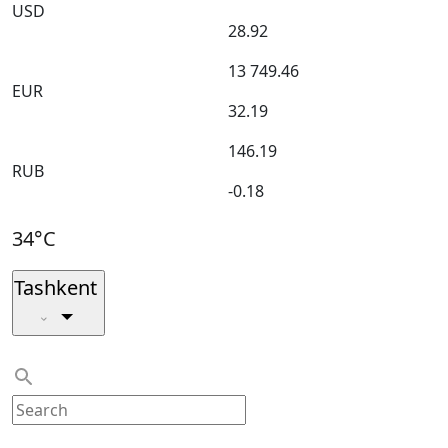
USD
28.92
13 749.46
EUR
32.19
146.19
RUB
-0.18
34°C
Tashkent