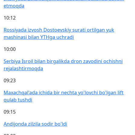
etmoqda
10:12
Rossiyada izvosh Dostoevskiy surati ortilgan yuk
mashinasi bilan YTHga uchradi
10:00
Serbiya Isroil bilan birgalikda dron zavodini ochishni
rejalashtirmoqda
09:23
Maxachqal'ada ichida bir nechta yo'lovchi bo'lgan lift
qulab tushdi
09:15
Andijonda zilzila sodir bo'ldi