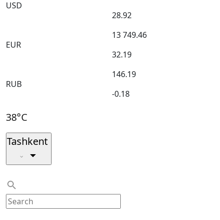
USD
28.92
13 749.46
EUR
32.19
146.19
RUB
-0.18
38°C
Tashkent