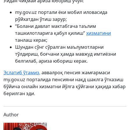
Уйдан чиқмай ариза юбориш учун:
my.gov.uz портали ёки мобил иловасида
рўйхатдан ўтиш зарур;
“Болани давлат мактабгача таълим
ташкилотларига қабул қилиш”
хизматини
танлаш керак;
Шундан сўнг сўралган маълумотларни
тўлдириш, боғчани ҳамда мавжуд имтиёзни
белгилаб, ариза юбориш керак.
Эслатиб ўтамиз,
аввалроқ пенсия жамғармаси
my.gov.uz порталида пенсияни нақд шаклга ўтказиш
бўйича онлайн хизматни йўлга қўйгани ҳақида хабар
берилган эди.
Author