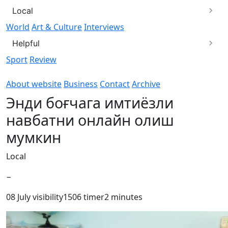
Local
World
Art & Culture
Interviews
Helpful
Sport
Review
About website
Business
Contact
Archive
Энди боғчага имтиёзли
навбатни онлайн олиш
мумкин
Local
−
08 July
visibility
1506
timer
2 minutes