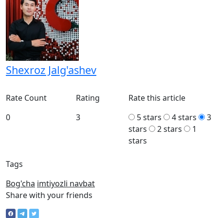
Shexroz Jalg'ashev
Rate Count
Rating
Rate this article
0
3
5 stars
4 stars
3
stars
2 stars
1
stars
Tags
Bog'cha
imtiyozli navbat
Share with your friends