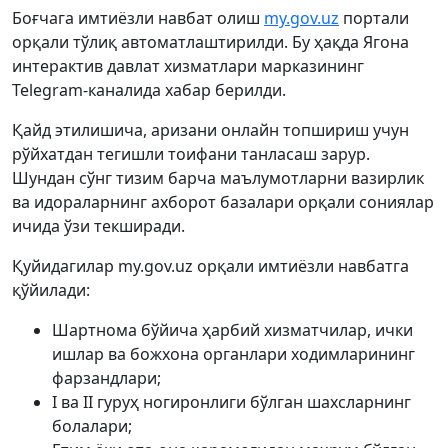
Боғчага имтиёзли навбат олиш
my.gov.uz
портали
орқали тўлиқ автоматлаштирилди. Бу ҳақда Ягона
интерактив давлат хизматлари марказининг
Telegram-каналида хабар берилди.
Қайд этилишича, аризани онлайн топшириш учун
рўйхатдан тегишли тоифани танласаш зарур.
Шундан сўнг тизим барча маълумотларни вазирлик
ва идораларнинг ахборот базалари орқали сониялар
ичида ўзи текширади.
Қуйидагилар my.gov.uz орқали имтиёзли навбатга
қўйилади:
Шартнома бўйича ҳарбий хизматчилар, ички
ишлар ва божхона органлари ходимларининг
фарзандлари;
I ва II гуруҳ ногиронлиги бўлган шахсларнинг
болалари;