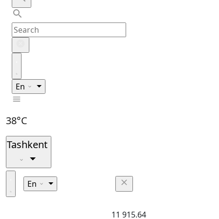
En
38°C
Tashkent
En
11 915.64