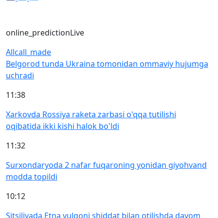
online_prediction
Live
All
call_made
Belgorod tunda Ukraina tomonidan ommaviy hujumga
uchradi
11:38
Xarkovda Rossiya raketa zarbasi o'qqa tutilishi
oqibatida ikki kishi halok bo'ldi
11:32
Surxondaryoda 2 nafar fuqaroning yonidan giyohvand
modda topildi
10:12
Sitsiliyada Etna vulqoni shiddat bilan otilishda davom