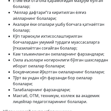
Етим ёки ота-она қарамоғидан маҳрум бўлган
болалар;
“Аёллар дафтари”га киритилган ёлғиз
аёлларнинг болалари;
Акалари ёки опалари ушбу боғчага қатнаётган
болалар;
Кўп тармоқли ихтисослаштирилган
боғчалардан умумий турдаги муассасаларга
ўтказилаётган соғайган болалар;
Кам таъминланган оилаларнинг фарзандлари;
Оила аъзолари ногиронлиги бўлган шахслардан
иборат оилалар болалари;
Боқувчисини йўқотган оилаларнинг болалари;
Тўрт ва ундан кўп фарзанди бор оилалар
болалари;
Талабаларнинг фарзандлари;
Мактаб, ОТМ, техникум, коллеж ва академик
лицейлар педагогларининг болалари.