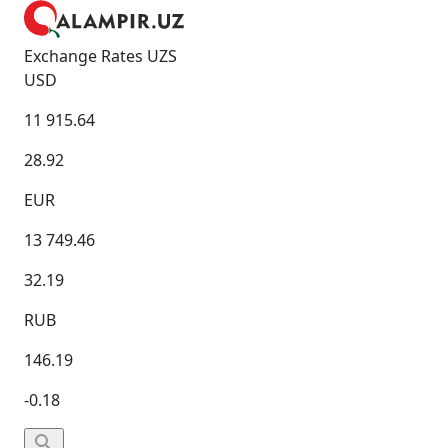
Exchange Rates UZS
USD
11 915.64
28.92
EUR
13 749.46
32.19
RUB
146.19
-0.18