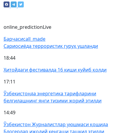
online_prediction
Live
Барчаси
call_made
Сариосиёда террористик гуруҳ ушланди
18:44
Хитойдаги фестивалда 16 киши куйиб қолди
17:11
Ўзбекистонда энергетика тарифларини
белгилашнинг янги тизими жорий этилди
14:49
Ўзбекистон Журналистлар уюшмаси қошида
Блогерлар ижодий кенгаши ташкил этилди