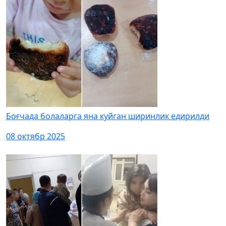
Боғчада болаларга яна куйган ширинлик едирилди
08 октябр 2025