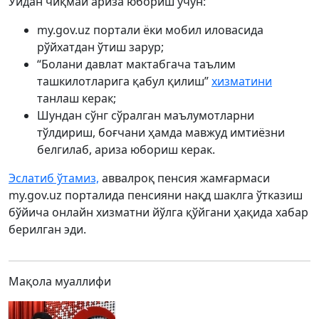
Уйдан чиқмай ариза юбориш учун:
my.gov.uz портали ёки мобил иловасида
рўйхатдан ўтиш зарур;
“Болани давлат мактабгача таълим
ташкилотларига қабул қилиш”
хизматини
танлаш керак;
Шундан сўнг сўралган маълумотларни
тўлдириш, боғчани ҳамда мавжуд имтиёзни
белгилаб, ариза юбориш керак.
Эслатиб ўтамиз,
аввалроқ пенсия жамғармаси
my.gov.uz порталида пенсияни нақд шаклга ўтказиш
бўйича онлайн хизматни йўлга қўйгани ҳақида хабар
берилган эди.
Мақола муаллифи