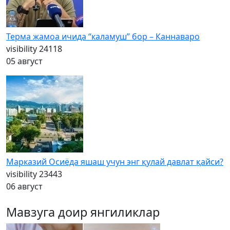
Терма жамоа ичида “каламуш” бор – Каннаваро
visibility
24118
05 август
Марказий Осиёда яшаш учун энг қулай давлат қайси?
visibility
23443
06 август
Мавзуга доир янгиликлар