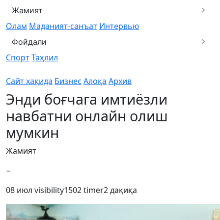
Жамият
Олам
Маданият-санъат
Интервью
Фойдали
Спорт
Таҳлил
Сайт хақида
Бизнес
Алоқа
Архив
Энди боғчага имтиёзли
навбатни онлайн олиш
мумкин
Жамият
−
08 июл
visibility
1502
timer
2 дақиқа