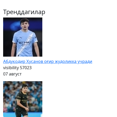
Тренддагилар
Абдуқодир Ҳусанов оғир жудоликка учради
visibility
57023
07 август