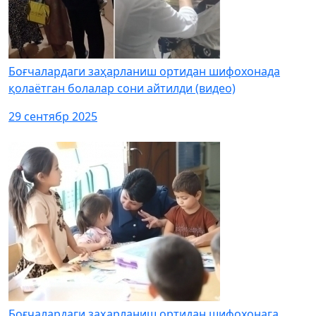
Боғчалардаги заҳарланиш ортидан шифохонада
қолаётган болалар сони айтилди (видео)
29 сентябр 2025
Боғчалардаги заҳарланиш ортидан шифохонага