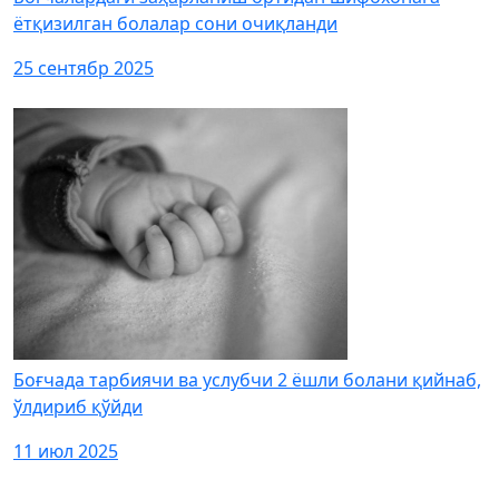
ётқизилган болалар сони очиқланди
25 сентябр 2025
Боғчада тарбиячи ва услубчи 2 ёшли болани қийнаб,
ўлдириб қўйди
11 июл 2025