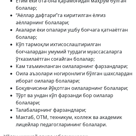
Етим ёки ота-она қарамоғидан маҳрум бўлган
болалар;
“Аёллар дафтари”га киритилган ёлғиз
аёлларнинг болалари;
Акалари ёки опалари ушбу боғчага қатнаётган
болалар;
Кўп тармоқли ихтисослаштирилган
боғчалардан умумий турдаги муассасаларга
ўтказилаётган соғайган болалар;
Кам таъминланган оилаларнинг фарзандлари;
Оила аъзолари ногиронлиги бўлган шахслардан
иборат оилалар болалари;
Боқувчисини йўқотган оилаларнинг болалари;
Тўрт ва ундан кўп фарзанди бор оилалар
болалари;
Талабаларнинг фарзандлари;
Мактаб, ОТМ, техникум, коллеж ва академик
лицейлар педагогларининг болалари.