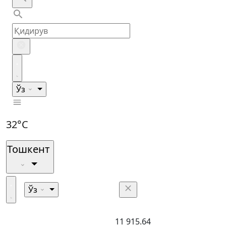
Ўз
32°C
Тошкент
Ўз
11 915.64