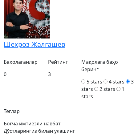
Шехроз Жалғашев
Баҳолаганлар
Рейтинг
Мақолага баҳо
беринг
0
3
5 stars
4 stars
3
stars
2 stars
1
stars
Теглар
Боғча
имтиёзли навбат
Дўстларингиз билан улашинг