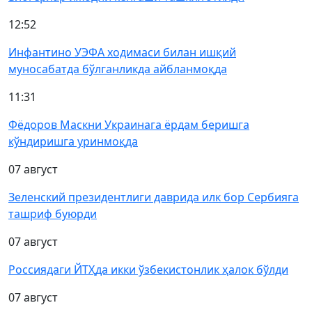
12:52
Инфантино УЭФА ходимаси билан ишқий
муносабатда бўлганликда айбланмоқда
11:31
Фёдоров Маскни Украинага ёрдам беришга
кўндиришга уринмоқда
07 август
Зеленский президентлиги даврида илк бор Сербияга
ташриф буюрди
07 август
Россиядаги ЙТҲда икки ўзбекистонлик ҳалок бўлди
07 август