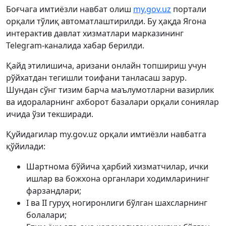
Боғчага имтиёзли навбат олиш
my.gov.uz
портали
орқали тўлиқ автоматлаштирилди. Бу ҳақда Ягона
интерактив давлат хизматлари марказининг
Telegram-каналида хабар берилди.
Қайд этилишича, аризани онлайн топшириш учун
рўйхатдан тегишли тоифани танласаш зарур.
Шундан сўнг тизим барча маълумотларни вазирлик
ва идораларнинг ахборот базалари орқали сониялар
ичида ўзи текширади.
Қуйидагилар my.gov.uz орқали имтиёзли навбатга
қўйилади:
Шартнома бўйича ҳарбий хизматчилар, ички
ишлар ва божхона органлари ходимларининг
фарзандлари;
I ва II гуруҳ ногиронлиги бўлган шахсларнинг
болалари;