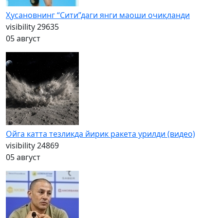
Ҳусановнинг “Сити”даги янги маоши очиқланди
visibility
29635
05 август
Ойга катта тезликда йирик ракета урилди (видео)
visibility
24869
05 август