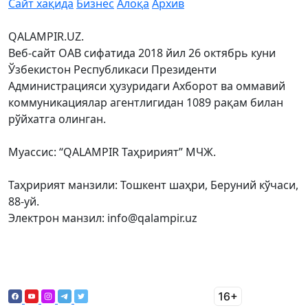
Сайт хақида
Бизнес
Алоқа
Архив
QALAMPIR.UZ.
Веб-сайт ОАВ сифатида 2018 йил 26 октябрь куни
Ўзбекистон Республикаси Президенти
Администрацияси ҳузуридаги Ахборот ва оммавий
коммуникациялар агентлигидан 1089 рақам билан
рўйхатга олинган.
Муассис: “QALAMPIR Таҳририят” МЧЖ.
Таҳририят манзили: Тошкент шаҳри, Беруний кўчаси,
88-уй.
Электрон манзил: info@qalampir.uz