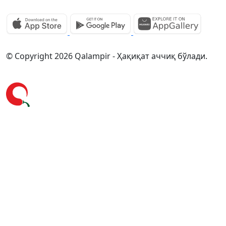
© Copyright 2026 Qalampir - Ҳақиқат аччиқ бўлади.