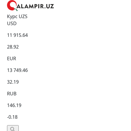
Курс UZS
USD
11 915.64
28.92
EUR
13 749.46
32.19
RUB
146.19
-0.18