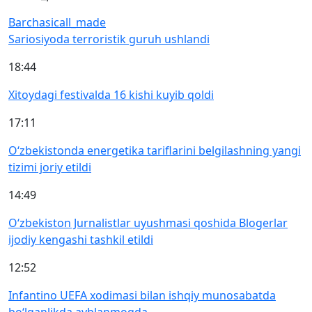
Barchasi
call_made
Sariosiyoda terroristik guruh ushlandi
18:44
Xitoydagi festivalda 16 kishi kuyib qoldi
17:11
O‘zbekistonda energetika tariflarini belgilashning yangi
tizimi joriy etildi
14:49
O‘zbekiston Jurnalistlar uyushmasi qoshida Blogerlar
ijodiy kengashi tashkil etildi
12:52
Infantino UEFA xodimasi bilan ishqiy munosabatda