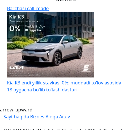
Barchasi
call_made
Kia K3 endi yillik stavkasi 0%: muddatli to‘lov asosida
H
18 oygacha bo‘lib to‘lash dasturi
arrow_upward
Sayt haqida
Biznes
Aloqa
Arxiv