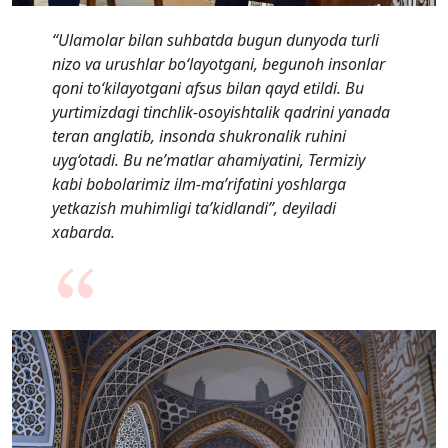
“Ulamolar bilan suhbatda bugun dunyoda turli
nizo va urushlar bo‘layotgani, begunoh insonlar
qoni to‘kilayotgani afsus bilan qayd etildi. Bu
yurtimizdagi tinchlik-osoyishtalik qadrini yanada
teran anglatib, insonda shukronalik ruhini
uyg‘otadi. Bu ne’matlar ahamiyatini, Termiziy
kabi bobolarimiz ilm-ma’rifatini yoshlarga
yetkazish muhimligi ta’kidlandi”, deyiladi
xabarda.