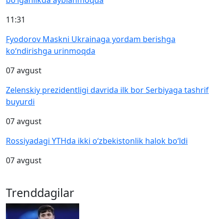
bo‘lganlikda ayblanmoqda
11:31
Fyodorov Maskni Ukrainaga yordam berishga
ko‘ndirishga urinmoqda
07 avgust
Zelenskiy prezidentligi davrida ilk bor Serbiyaga tashrif
buyurdi
07 avgust
Rossiyadagi YTHda ikki o‘zbekistonlik halok bo‘ldi
07 avgust
Trenddagilar