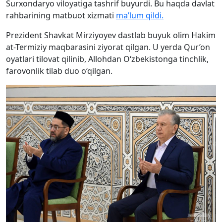
Surxondaryo viloyatiga tashrif buyurdi. Bu haqda davlat
rahbarining matbuot xizmati
ma’lum qildi.
Prezident Shavkat Mirziyoyev dastlab buyuk olim Hakim
at-Termiziy maqbarasini ziyorat qilgan. U yerda Qur’on
oyatlari tilovat qilinib, Allohdan O‘zbekistonga tinchlik,
farovonlik tilab duo o‘qilgan.