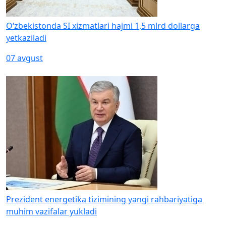
O‘zbekistonda SI xizmatlari hajmi 1,5 mlrd dollarga
yetkaziladi
07 avgust
Prezident energetika tizimining yangi rahbariyatiga
muhim vazifalar yukladi