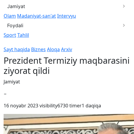
Jamiyat
Olam
Madaniyat-san'at
Intervyu
Foydali
Sport
Tahlil
Sayt haqida
Biznes
Aloqa
Arxiv
Prezident Termiziy maqbarasini
ziyorat qildi
Jamiyat
−
16 noyabr 2023
visibility
6730
timer
1 daqiqa