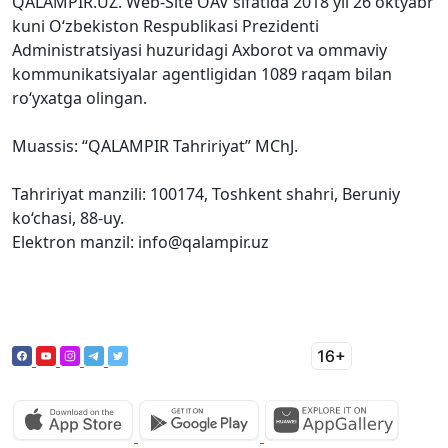
QALAMPIR.UZ. Web-Site OAV sifatida 2018 yil 26 oktyabr
kuni O‘zbekiston Respublikasi Prezidenti
Administratsiyasi huzuridagi Axborot va ommaviy
kommunikatsiyalar agentligidan 1089 raqam bilan
ro‘yxatga olingan.
Muassis: “QALAMPIR Tahririyat” MChJ.
Tahririyat manzili: 100174, Toshkent shahri, Beruniy
ko‘chasi, 88-uy.
Elektron manzil: info@qalampir.uz