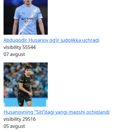
Abduqodir Husanov og‘ir judolikka uchradi
visibility
55544
07 avgust
Husanovning “Siti”dagi yangi maoshi ochiqlandi
visibility
29516
05 avgust