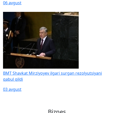
06 avgust
BMT Shavkat Mirziyoyev ilgari surgan rezolyutsiyani
qabul qildi
03 avgust
Biznes