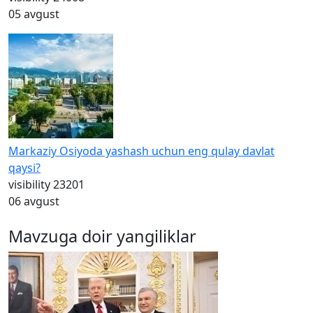
05 avgust
Markaziy Osiyoda yashash uchun eng qulay davlat
qaysi?
visibility
23201
06 avgust
Mavzuga doir yangiliklar