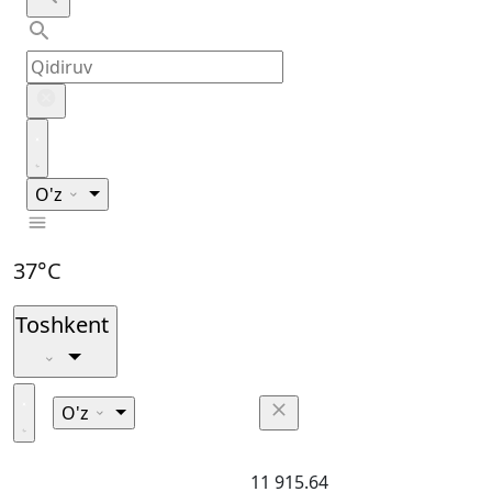
O'z
37°C
Toshkent
O'z
11 915.64