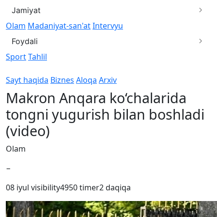
Jamiyat
Olam
Madaniyat-san'at
Intervyu
Foydali
Sport
Tahlil
Sayt haqida
Biznes
Aloqa
Arxiv
Makron Anqara ko‘chalarida
tongni yugurish bilan boshladi
(video)
Olam
−
08 iyul
visibility
4950
timer
2 daqiqa