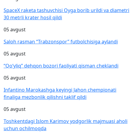
SpaceX raketa tashuvchisi Oyga borib urildi va diametri
30 metrli krater hosil qildi
05 avgust
Saloh rasman “Trabzonspor” futbolchisiga aylandi
05 avgust
“Qo‘yliq” dehqon bozori faoliyati qisman cheklandi
05 avgust
Infantino Marokashga keyingi Jahon chempionati
finaliga mezbonlik qilishni taklif qildi
05 avgust
Toshkentdagi Islom Karimov yodgorlik majmuasi aholi
uchun ochilmoqda