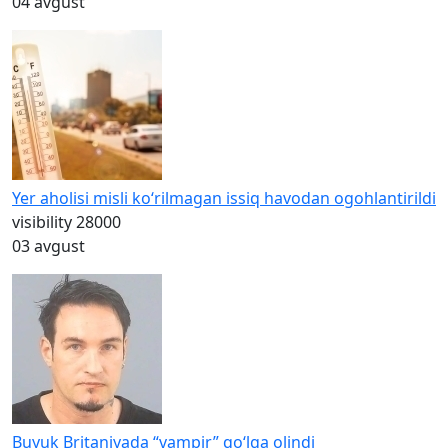
04 avgust
Yer aholisi misli ko‘rilmagan issiq havodan ogohlantirildi
visibility
28000
03 avgust
Buyuk Britaniyada “vampir” qo‘lga olindi