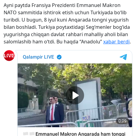
Ayni paytda Fransiya Prezidenti Emmanuel Makron
NATO sammitida ishtirok etish uchun Turkiyada bo‘lib
turibdi. U bugun, 8 iyul kuni Anqarada tongni yugurish
bilan boshladi. Turkiya poytaxtidagi Seg‘menler bog‘ida
yugurishga chiqqan davlat rahbari mahalliy aholi bilan
salomlashib ham o‘tdi. Bu haqda “Anadolu”
xabar berdi
.