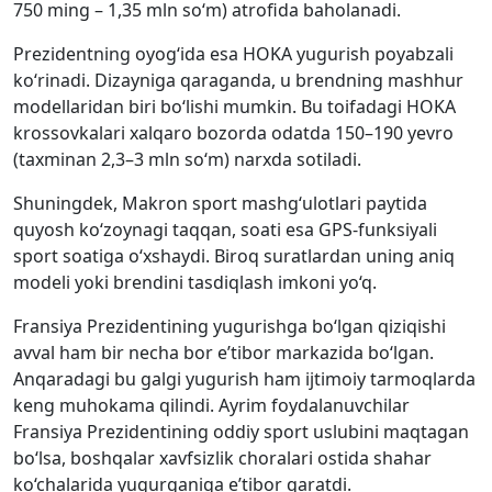
750 ming – 1,35 mln so‘m) atrofida baholanadi.
Prezidentning oyog‘ida esa HOKA yugurish poyabzali
ko‘rinadi. Dizayniga qaraganda, u brendning mashhur
modellaridan biri bo‘lishi mumkin. Bu toifadagi HOKA
krossovkalari xalqaro bozorda odatda 150–190 yevro
(taxminan 2,3–3 mln so‘m) narxda sotiladi.
Shuningdek, Makron sport mashg‘ulotlari paytida
quyosh ko‘zoynagi taqqan, soati esa GPS-funksiyali
sport soatiga o‘xshaydi. Biroq suratlardan uning aniq
modeli yoki brendini tasdiqlash imkoni yo‘q.
Fransiya Prezidentining yugurishga bo‘lgan qiziqishi
avval ham bir necha bor e’tibor markazida bo‘lgan.
Anqaradagi bu galgi yugurish ham ijtimoiy tarmoqlarda
keng muhokama qilindi. Ayrim foydalanuvchilar
Fransiya Prezidentining oddiy sport uslubini maqtagan
bo‘lsa, boshqalar xavfsizlik choralari ostida shahar
ko‘chalarida yugurganiga e’tibor qaratdi.