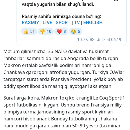
Ma’lum qilinishicha, 36-NATO davlat va hukumat
rahbarlari sammiti doirasida Anqarada bo‘lib turgan
Makron ertalab xavfsizlik xodimlari hamrohligida
Chankaya qarorgohi atrofida yugurgan. Turkiya OAVlari
tarqatgan suratlarda Fransiya Prezidenti yo‘lak bo‘ylab
oddiy sport libosida mashq qilayotgani aks etgan.
Suratlarga ko‘ra, Makron to‘q ko‘k rangli Le Coq Sportif
sport futbolkasini kiygan. Ushbu brend Fransiya milliy
olimpiya terma jamoasining rasmiy sport kiyimlari
hamkori hisoblanadi. Bunday futbolkaning chakana
narxi modelga qarab taxminan 50–90 yevro (taxminan