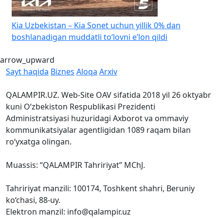
Kia Uzbekistan – Kia Sonet uchun yillik 0% dan
K
boshlanadigan muddatli to‘lovni e’lon qildi
1
arrow_upward
Sayt haqida
Biznes
Aloqa
Arxiv
QALAMPIR.UZ. Web-Site OAV sifatida 2018 yil 26 oktyabr
kuni O‘zbekiston Respublikasi Prezidenti
Administratsiyasi huzuridagi Axborot va ommaviy
kommunikatsiyalar agentligidan 1089 raqam bilan
ro‘yxatga olingan.
Muassis: “QALAMPIR Tahririyat” MChJ.
Tahririyat manzili: 100174, Toshkent shahri, Beruniy
ko‘chasi, 88-uy.
Elektron manzil: info@qalampir.uz