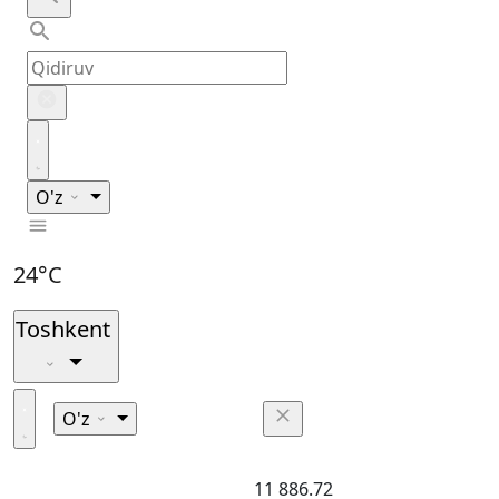
O'z
24°C
Toshkent
O'z
11 886.72