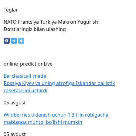
Teglar
NATO
Frantsiya
Turkiya
Makron
Yugurish
Doʻstlaringiz bilan ulashing
online_prediction
Live
Barchasi
call_made
Rossiya Kiyev va uning atrofiga Iskandar ballistik
raketalarini uchirdi
05 avgust
Wildberries tiklanish uchun 1,3 trln rublgacha
mablaqqa muhtoj bo‘lishi mumkin
05 avgust