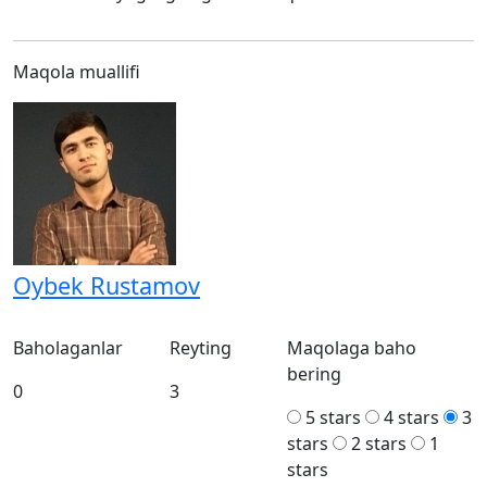
Maqola muallifi
Oybek Rustamov
Baholaganlar
Reyting
Maqolaga baho
bering
0
3
5 stars
4 stars
3
stars
2 stars
1
stars