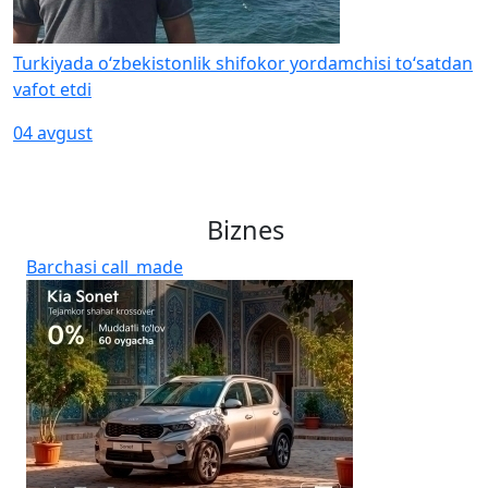
Turkiyada o‘zbekistonlik shifokor yordamchisi to‘satdan
vafot etdi
04 avgust
Biznes
Barchasi
call_made