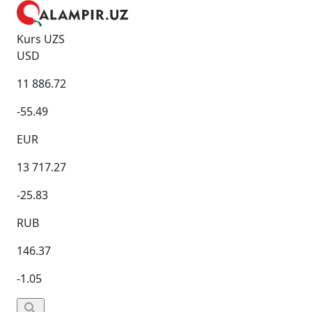
Kurs UZS
USD
11 886.72
-55.49
EUR
13 717.27
-25.83
RUB
146.37
-1.05