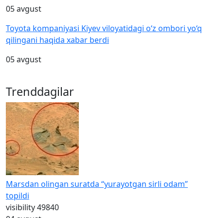
05 avgust
Toyota kompaniyasi Kiyev viloyatidagi o‘z ombori yo‘q
qilingani haqida xabar berdi
05 avgust
Trenddagilar
Marsdan olingan suratda “yurayotgan sirli odam”
topildi
visibility
49840