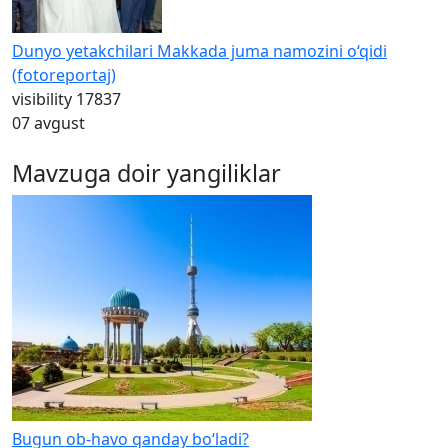
Dunyo yetakchilari Makkada juma namozini o‘qidi
(fotoreportaj)
visibility
17837
07 avgust
Mavzuga doir yangiliklar
Bugun ob-havo qanday bo‘ladi?