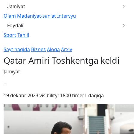
Jamiyat
Olam
Madaniyat-san'at
Intervyu
Foydali
Sport
Tahlil
Sayt haqida
Biznes
Aloqa
Arxiv
Qatar Amiri Toshkentga keldi
Jamiyat
−
19 dekabr 2023
visibility
11800
timer
1 daqiqa