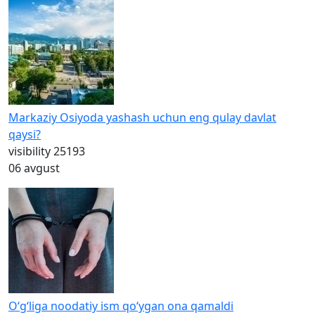
Markaziy Osiyoda yashash uchun eng qulay davlat
qaysi?
visibility
25193
06 avgust
O‘g‘liga noodatiy ism qo‘ygan ona qamaldi