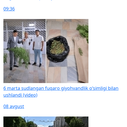
09:36
6 marta sudlangan fuqaro giyohvandlik o‘simligi bilan
ushlandi (video)
08 avgust