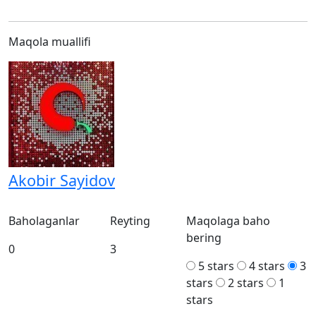
Maqola muallifi
Akobir Sayidov
Baholaganlar
Reyting
Maqolaga baho
bering
0
3
5 stars
4 stars
3
stars
2 stars
1
stars