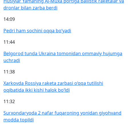
Husiylar Yamaning Al-Muxa portiga ballistik raketalar va
dronlar bilan zarba berdi
14:09
Pedri ham sochini oqqa bo‘yadi
11:44
Belgorod tunda Ukraina tomonidan ommaviy hujumga
uchradi
11:38
Xarkovda Rossiya raketa zarbasi o‘qqa tutilishi
oqibatida ikki kishi halok bo‘ldi
11:32
Surxondaryoda 2 nafar fuqaroning yonidan giyohvand
modda topildi