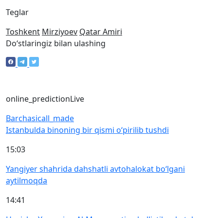
Teglar
Toshkent
Mirziyoev
Qatar Amiri
Doʻstlaringiz bilan ulashing
online_prediction
Live
Barchasi
call_made
Istanbulda binoning bir qismi o‘pirilib tushdi
15:03
Yangiyer shahrida dahshatli avtohalokat bo‘lgani
aytilmoqda
14:41