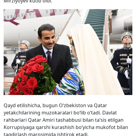
Mirziyoyev kutib oldi.
Qayd etilishicha, bugun O‘zbekiston va Qatar
yetakchilarining muzokaralari bo‘lib o‘tadi. Davlat
rahbarlari Qatar Amiri tashabbusi bilan ta’sis etilgan
Korrupsiyaga qarshi kurashish bo‘yicha mukofot bilan
taqdirlash marosimida ishtirok etadi.