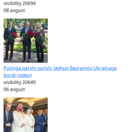
visibility
20694
08 avgust
Putinga qarshi yurish: Jayhun Bayramov Ukrainaga
bordi (video)
visibility
20649
06 avgust