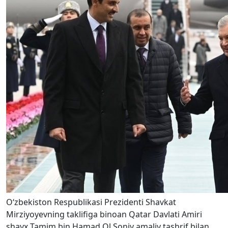
O‘zbekiston Respublikasi Prezidenti Shavkat
Mirziyoyevning taklifiga binoan Qatar Davlati Amiri
shayx Tamim bin Hamad Ol Soniy amaliy tashrif bilan