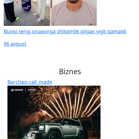
Buvisi tengi onaxonga shilqimlik qilgan yigit qamaldi
06 avgust
Biznes
Barchasi
call_made