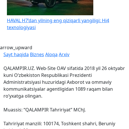
HAVAL H7’dan yilning eng qiziqarli yangiligi: Hi4
K
texnologiyasi
b
arrow_upward
Sayt haqida
Biznes
Aloqa
Arxiv
QALAMPIR.UZ. Web-Site OAV sifatida 2018 yil 26 oktyabr
kuni O‘zbekiston Respublikasi Prezidenti
Administratsiyasi huzuridagi Axborot va ommaviy
kommunikatsiyalar agentligidan 1089 raqam bilan
ro‘yxatga olingan.
Muassis: “QALAMPIR Tahririyat” MChJ.
Tahririyat manzili: 100174, Toshkent shahri, Beruniy