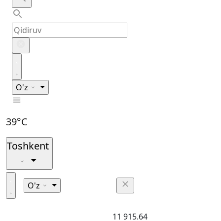
O'z
39°C
Toshkent
O'z
11 915.64