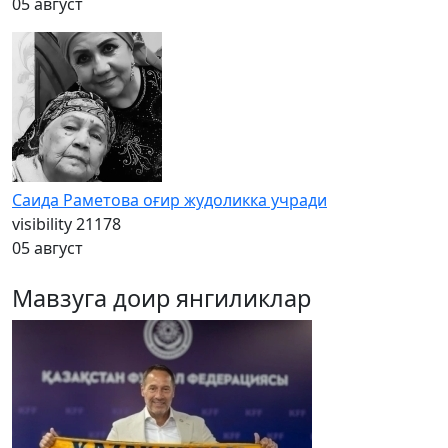
05 август
Саида Раметова оғир жудоликка учради
visibility
21178
05 август
Мавзуга доир янгиликлар