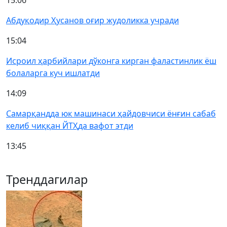
15:06
Абдуқодир Ҳусанов оғир жудоликка учради
15:04
Исроил ҳарбийлари дўконга кирган фаластинлик ёш
болаларга куч ишлатди
14:09
Самарқандда юк машинаси ҳайдовчиси ёнғин сабаб
келиб чиққан ЙТҲда вафот этди
13:45
Тренддагилар