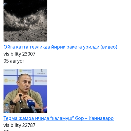
Ойга катта тезликда йирик ракета урилди (видео)
visibility
23007
05 август
Терма жамоа ичида “каламуш” бор – Каннаваро
visibility
22787