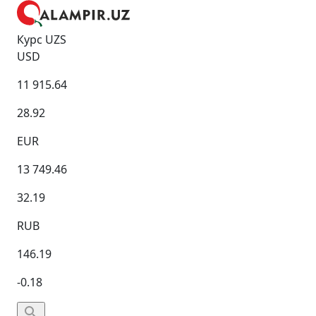
Курс UZS
USD
11 915.64
28.92
EUR
13 749.46
32.19
RUB
146.19
-0.18