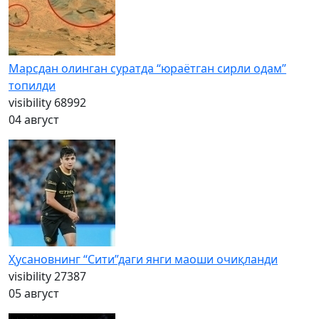
Марсдан олинган суратда “юраётган сирли одам”
топилди
visibility
68992
04 август
Ҳусановнинг “Сити”даги янги маоши очиқланди
visibility
27387
05 август