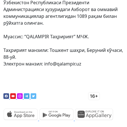
Ўзбекистон Республикаси Президенти
Администрацияси ҳузуридаги Ахборот ва оммавий
коммуникациялар агентлигидан 1089 рақам билан
рўйхатга олинган.
Муассис: “QALAMPIR Таҳририят” МЧЖ.
Таҳририят манзили: Тошкент шаҳри, Беруний кўчаси,
88-уй.
Электрон манзил: info@qalampir.uz