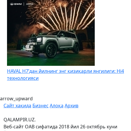
HAVAL H7’дан йилнинг энг қизиқарли янгилиги: Hi4
K
технологияси
arrow_upward
Сайт хақида
Бизнес
Алоқа
Архив
QALAMPIR.UZ.
Веб-сайт ОАВ сифатида 2018 йил 26 октябрь куни