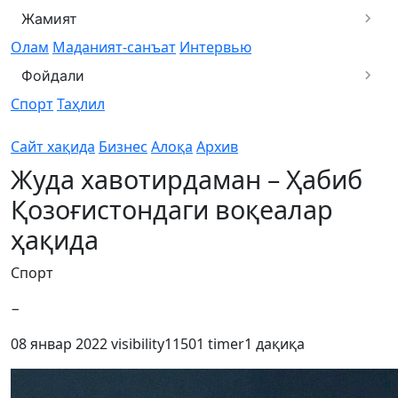
Жамият
Олам
Маданият-санъат
Интервью
Фойдали
Спорт
Таҳлил
Сайт хақида
Бизнес
Алоқа
Архив
Жуда хавотирдаман – Ҳабиб
Қозоғистондаги воқеалар
ҳақида
Спорт
−
08 январ 2022
visibility
11501
timer
1 дақиқа