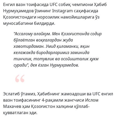
Енгил вазн тоифасида UFC собиқ чемпиони Ҳабиб
Нурмуҳамедов ўзининг Instagram саҳифасида
Қозоғистондаги норозилик намойишларига ўз
муносабатини билдирди.
“Ассалому алайкум. Мен Қозоғистонда содир
бўлаётган воқеалардан жуда
хавотирдаман. Умид қиламанки, яқин
келажакда биродарларимиз заминида
тинчлик, тотувлик ва осойишталик ҳукм
суради”, дея ёзган Нурмуҳамедов.
Эслатиб ўтамиз, Ҳабибнинг жамоадоши ва UFC енгил
вазн тоифасининг 4-рақамли жангчиси Ислом
Махачев ҳам Қозоғистон халқини қўллаб-
қувватлаган эди.