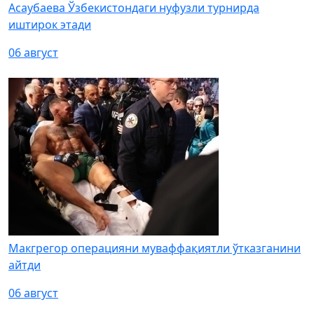
Асаубаева Ўзбекистондаги нуфузли турнирда
иштирок этади
06 август
Макгрегор операцияни муваффақиятли ўтказганини
айтди
06 август