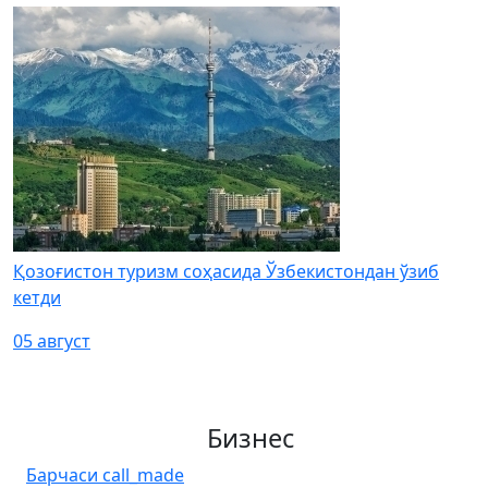
Қозоғистон туризм соҳасида Ўзбекистондан ўзиб
кетди
05 август
Бизнес
Барчаси
call_made