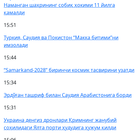
Наманган шаҳрининг собиқ ҳокими 11 йилга
қамалди
15:51
Туркия, Саудия ва Покистон “Макка битими”ни
имзолади
15:44
“Samarkand-2028” биринчи космик тасвирини узатди
15:34
Эрдўған ташриф билан Саудия Арабистонига борди
15:31
Украина денгиз дронлари Қримнинг жанубий
соҳилидаги Ялта порти ҳудудига ҳужум қилди