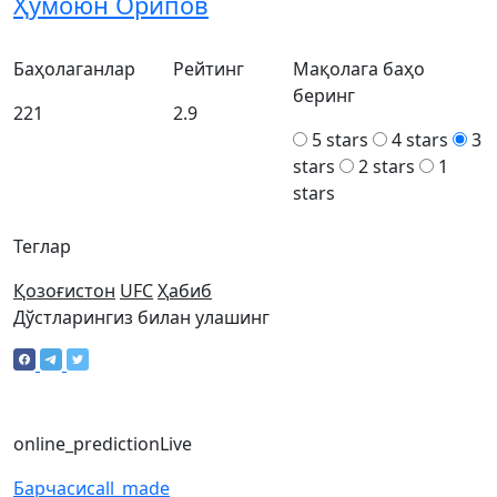
Ҳумоюн Орипов
Баҳолаганлар
Рейтинг
Мақолага баҳо
беринг
221
2.9
5 stars
4 stars
3
stars
2 stars
1
stars
Теглар
Қозоғистон
UFC
Ҳабиб
Дўстларингиз билан улашинг
online_prediction
Live
Барчаси
call_made