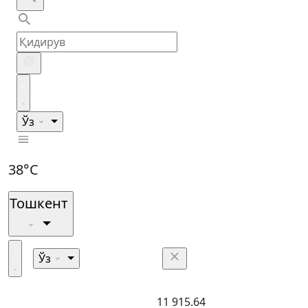
Ўз
38°C
Тошкент
Ўз
11 915.64