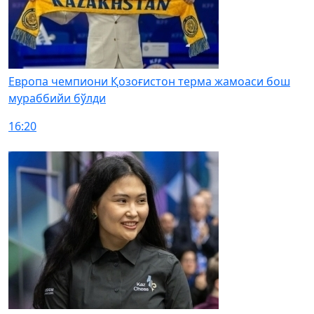
Европа чемпиони Қозоғистон терма жамоаси бош
мураббийи бўлди
16:20