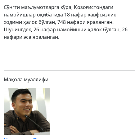
Сўнгги маълумотларга кўра, Қозоғистондаги
намойишлар оқибатида 18 нафар хавфсизлик
ходими ҳалок бўлган, 748 нафари яраланган.
Шунингдек, 26 нафар намойишчи ҳалок бўлган, 26
нафари эса яраланган.
Мақола муаллифи