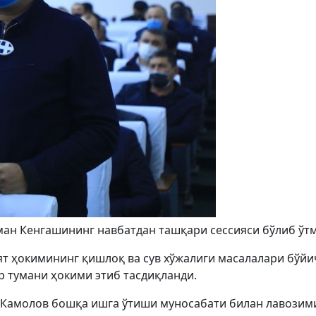
ман Кенгашининг навбатдан ташқари сессияси бўлиб ўт
ят ҳокимининг қишлоқ ва сув хўжалиги масалалари бўйи
 тумани ҳокими этиб тасдиқланди.
 Камолов бошқа ишга ўтиши муносабати билан лавозим