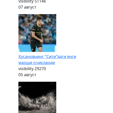
visibility
51146
07 август
Ҳусановнинг “Сити”даги янги
маоши очиқланди
visibility
29270
05 август