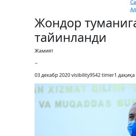
Са
Ал
Жондор туманига
тайинланди
Жамият
−
03 декабр 2020
visibility
9542
timer
1 дақиқа