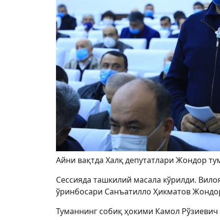
Айни вақтда Халқ депутатлари Жондор ту
Сессияда ташкилий масала кўрилди. Вило
ўринбосари Санъатилло Ҳикматов Жондор
Туманнинг собиқ ҳокими Камол Рўзиевич