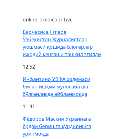
online_prediction
Live
Барчаси
call_made
Ўзбекистон Журналистлар
уюшмаси қошида Блогерлар
ижодий кенгаши ташкил этилди
12:52
Инфантино УЭФА ходимаси
билан ишқий муносабатда
бўлганликда айбланмоқда
11:31
Фёдоров Маскни Украинага
ёрдам беришга кўндиришга
уринмоқда