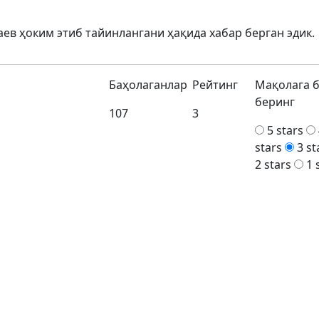
аев ҳоким этиб тайинлангани ҳақида хабар берган эдик.
Баҳолаганлар
Рейтинг
Мақолага 
беринг
107
3
5 stars
stars
3 st
2 stars
1 