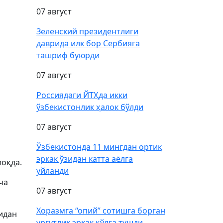
07 август
Зеленский президентлиги
даврида илк бор Сербияга
ташриф буюрди
07 август
Россиядаги ЙТҲда икки
ўзбекистонлик ҳалок бўлди
07 август
Ўзбекистонда 11 мингдан ортиқ
эркак ўзидан катта аёлга
моқда.
уйланди
ча
07 август
Хоразмга “опий” сотишга борган
идан
ургутлик эркак қўлга тушди