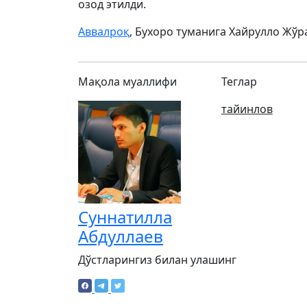
озод этилди.
Аввалроқ
, Бухоро туманига Хайрулло Жўр
Мақола муаллифи
Теглар
тайинлов
Суннатилла
Абдуллаев
Дўстларингиз билан улашинг