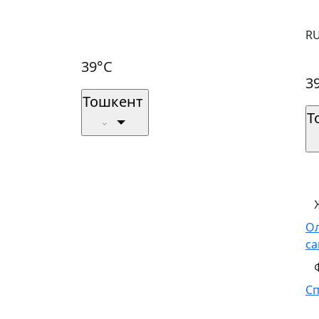
R
39°C
3
Тошкент
Т
О
са
С