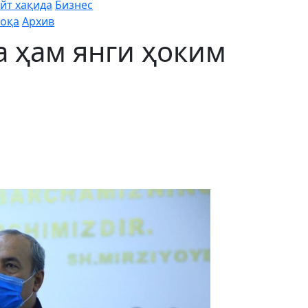
йт хақида
Бизнес
оқа
Архив
 ҳам янги ҳоким