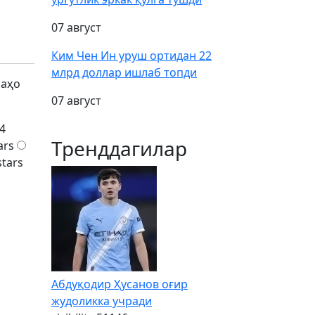
07 август
Ким Чен Ин уруш ортидан 22
млрд доллар ишлаб топди
баҳо
07 август
4
Тренддагилар
ars
stars
Абдуқодир Ҳусанов оғир
жудоликка учради