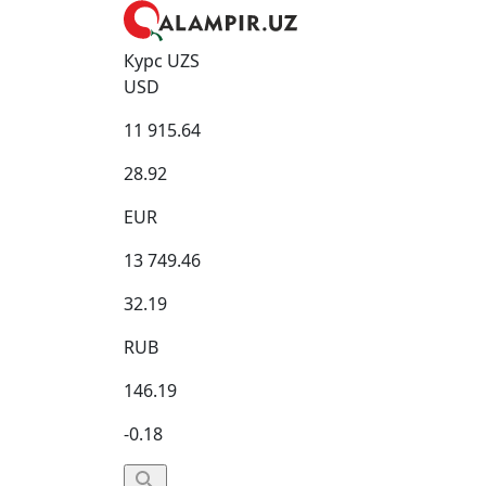
Курс UZS
USD
11 915.64
28.92
EUR
13 749.46
32.19
RUB
146.19
-0.18