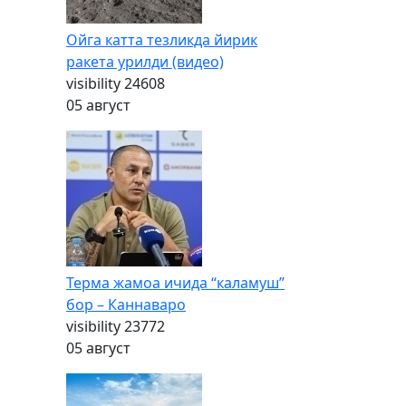
Ойга катта тезликда йирик
ракета урилди (видео)
visibility
24608
05 август
Терма жамоа ичида “каламуш”
бор – Каннаваро
visibility
23772
05 август