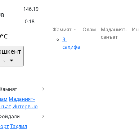
146.19
UB
-0.18
Жамият
Олам
Маданият-
Ин
9°C
санъат
3-
саҳифа
ошкент
Жамият
лам
Маданият-
нъат
Интервью
Фойдали
порт
Таҳлил