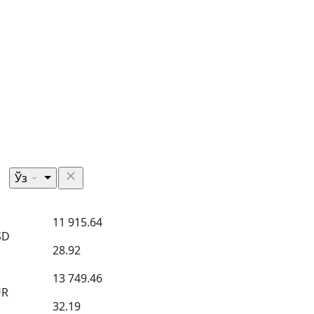
Ўз
11 915.64
SD
28.92
13 749.46
UR
32.19