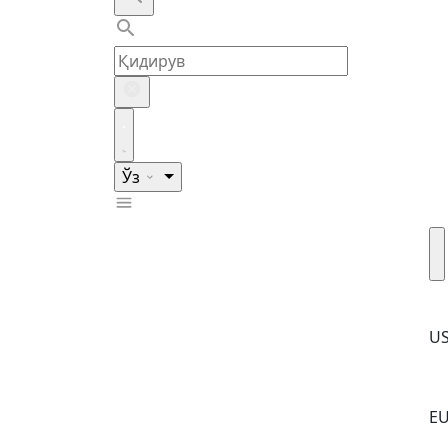
Ўз
U
E