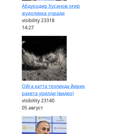
Абдуқодир Ҳусанов оғир
жудоликка учради
visibility
23318
14:27
Ойга катта тезликда йирик
ракета урилди (видео)
visibility
23140
05 август