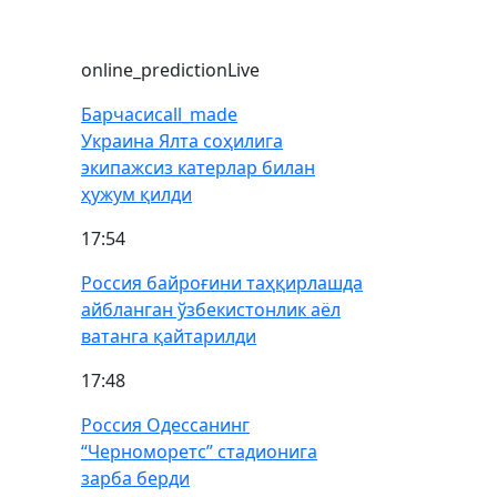
online_prediction
Live
Барчаси
call_made
Украина Ялта соҳилига
экипажсиз катерлар билан
ҳужум қилди
17:54
Россия байроғини таҳқирлашда
айбланган ўзбекистонлик аёл
ватанга қайтарилди
17:48
Россия Одессанинг
“Черноморетс” стадионига
зарба берди