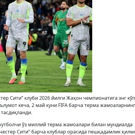
тер Сити” клуби 2026 йилги Жаҳон чемпионатига энг кў
ълумот кеча, 2 май куни FIFA барча терма жамоаларнин
 тасдиқланди.
футболчи ўз миллий терма жамоалари билан мундиалда
нчестер Сити” барча клублар орасида пешқадамлик қилм