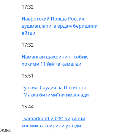
17:32
Навротский Полша Россия
душманларига ёрдам беришини
айтди
17:32
Наманган шаҳрининг собиқ
ҳокими 11 йилга қамалди
15:51
Туркия, Саудия ва Покистон
“Макка битими”ни имзолади
п
г
15:44
“Samarkand-2028” биринчи
космик тасвирини узатди
оқда.