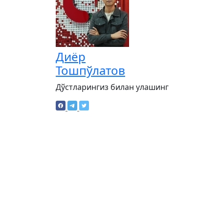
Диёр
Тошпўлатов
Дўстларингиз билан улашинг