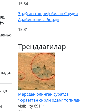
15:34
Эрдўған ташриф билан Саудия
я),
Арабистонига борди
т-
о
15:31
еменьо
Тренддагилар
ашади.
баҳо
Марсдан олинган суратда
“юраётган сирли одам” топилди
visibility
69111
4