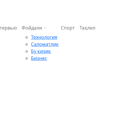
тервью
Фойдали
Спорт
Таҳлил
Технология
Саломатлик
Бу қизиқ
Бизнес