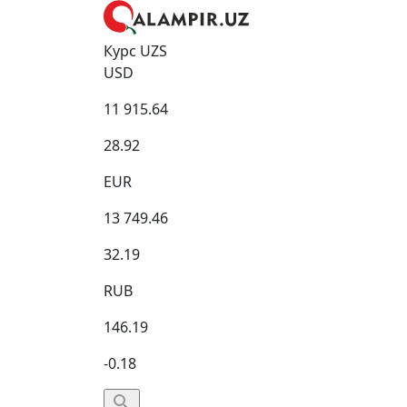
Курс UZS
USD
11 915.64
28.92
EUR
13 749.46
32.19
RUB
146.19
-0.18