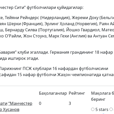
естер Сити” футболчилари қуйидагилар:
ке, Тейяни Рейндерс (Нидерландия), Жереми Доку (Бельги
ян Шерки (Франция), Эрлинг Ҳоланд (Норвегия), Раян Ай
ш, Бернарду Силва (Португалия), Йошко Гвардиол, Мате
о О’Райли, Жон Стоунз, Марк Гехи (Англия) ва Антуан С
авария” клуби эгаллади. Германия грандининг 18 нафар
ида иштирок этади.
 Парижнинг ПСЖ клублари 16 нафардан футболчисини
” сафидан 15 нафар футболчи Жаҳон чемпионатида қатн
Баҳолаганлар
Рейтинг
Мақолага 
беринг
ати
“Манчестер
0
3
р Ҳусанов
5 stars