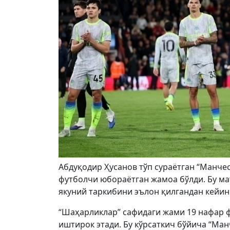
Абдуқодир Ҳусанов тўп сураётган “Манчес
футболчи юбораётган жамоа бўлди. Бу ма
якуний таркибини эълон қилгандан кейин
“Шаҳарликлар” сафидаги жами 19 нафар 
иштирок этади. Бу кўрсаткич бўйича “Ма