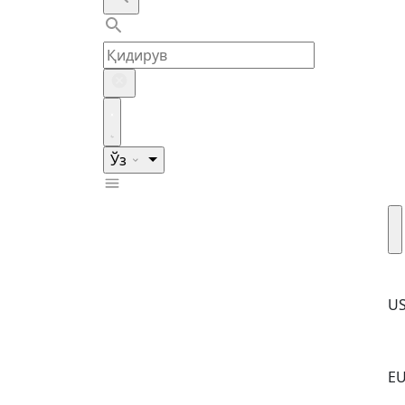
Ўз
U
E