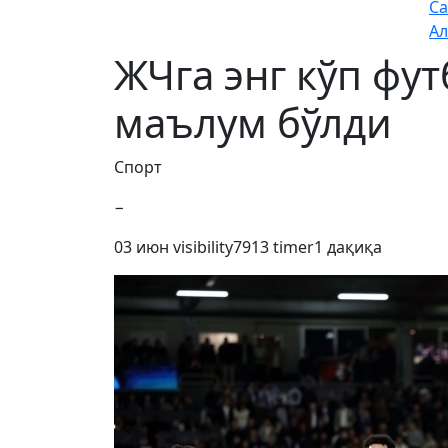
Са
Ал
ЖЧга энг кўп фу
маълум бўлди
Спорт
−
03 июн
visibility
7913
timer
1 дақиқа