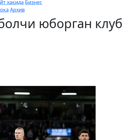
йт хақида
Бизнес
оқа
Архив
тболчи юборган клуб