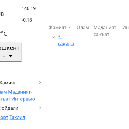
146.19
UB
-0.18
Жамият
Олам
Маданият-
Ин
7°C
санъат
3-
саҳифа
ошкент
Жамият
лам
Маданият-
нъат
Интервью
Фойдали
порт
Таҳлил