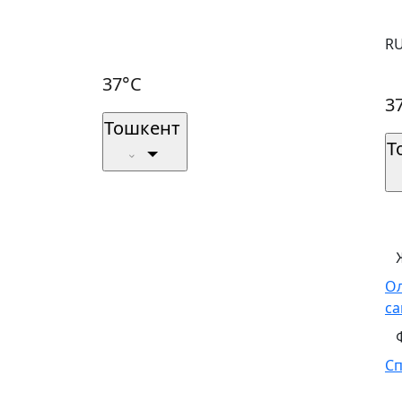
R
37°C
3
Тошкент
Т
О
са
С