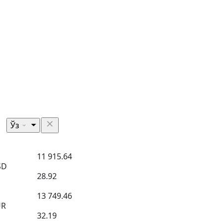
Ўз
11 915.64
SD
28.92
13 749.46
UR
32.19