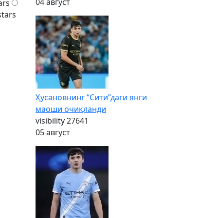
04 август
ars
stars
Ҳусановнинг “Сити”даги янги
маоши очиқланди
visibility
27641
05 август