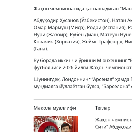
Жаҳон чемпионатида қатнашадиган “Манч
Абдуқодир Ҳусанов (Ўзбекистон), Натан А
Омар Мармуш (Миср), Родри (Испания), Ра
Нури (Жазоир), Рубен Диаш, Матеуш Нуне
Ковачич (Хорватия), Жеймс Траффорд, Ник
(Гана).
Бу борада иккинчи ўринни Мюнхеннинг “Б
футболчиси 2026 йилги Жаҳон чемпионат
Шунингдек, Лондоннинг “Арсенал” ҳамда
мундиалга йўллаётган бўлса, “Барселона
Мақола муаллифи
Теглар
Жаҳон чемпион
Сити”
Абдуқоди