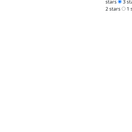
stars
3 st
2 stars
1 