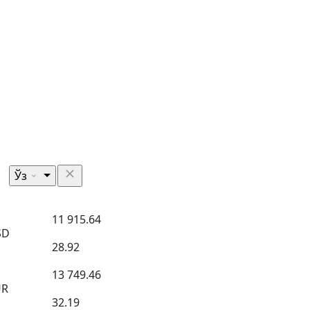
Ўз
11 915.64
SD
28.92
13 749.46
UR
32.19