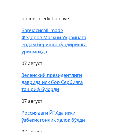
online_prediction
Live
Барчаси
call_made
Фёдоров Маскни Украинага
ёрдам беришга кўндиришга
уринмоқда
07 август
Зеленский президентлиги
даврида илк бор Сербияга
ташриф буюрди
07 август
Россиядаги ЙТҲда икки
ўзбекистонлик ҳалок бўлди
07 август