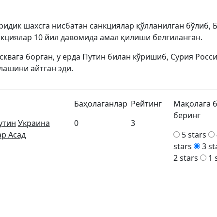
идик шахсга нисбатан санкциялар қўлланилган бўлиб, 
нкциялар 10 йил давомида амал қилиши белгиланган.
квага борган, у ерда Путин билан кўришиб, Сурия Росс
лашини айтган эди.
Баҳолаганлар
Рейтинг
Мақолага 
беринг
утин
Украина
0
3
р Асад
5 stars
stars
3 st
2 stars
1 