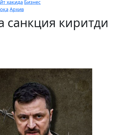
йт хақида
Бизнес
оқа
Архив
а санкция киритди