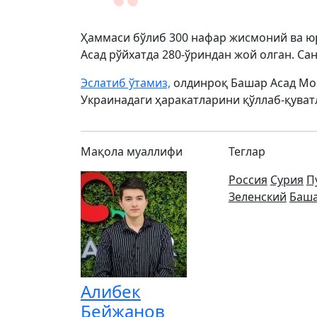
Ҳаммаси бўлиб 300 нафар жисмоний ва юр
Асад рўйхатда 280-ўриндан жой олган. Са
Эслатиб ўтамиз,
олдинроқ Башар Асад Мос
Украинадаги ҳаракатларини қўллаб-қуват
Мақола муаллифи
Теглар
Россия
Сурия
П
Зеленский
Баша
Алибек
Бейжанов