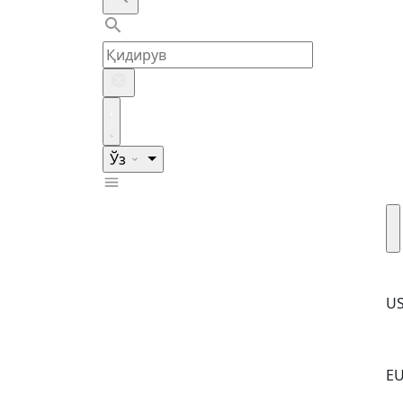
Ўз
U
E