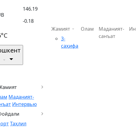
146.19
UB
-0.18
Жамият
Олам
Маданият-
Ин
6°C
санъат
3-
саҳифа
ошкент
Жамият
лам
Маданият-
нъат
Интервью
Фойдали
порт
Таҳлил