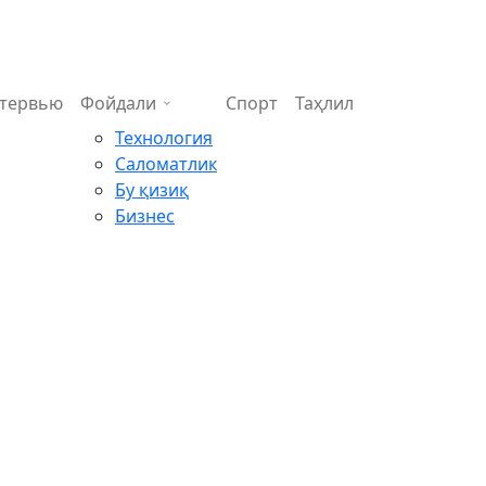
тервью
Фойдали
Спорт
Таҳлил
Технология
Саломатлик
Бу қизиқ
Бизнес