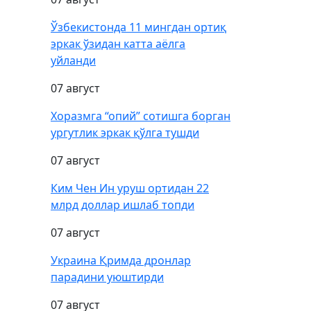
Ўзбекистонда 11 мингдан ортиқ
эркак ўзидан катта аёлга
уйланди
07 август
Хоразмга “опий” сотишга борган
ургутлик эркак қўлга тушди
07 август
Ким Чен Ин уруш ортидан 22
млрд доллар ишлаб топди
07 август
Украина Қримда дронлар
парадини уюштирди
07 август