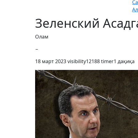
Са
Ал
Зеленский Асадг
Олам
−
18 март 2023
visibility
12188
timer
1 дақиқа