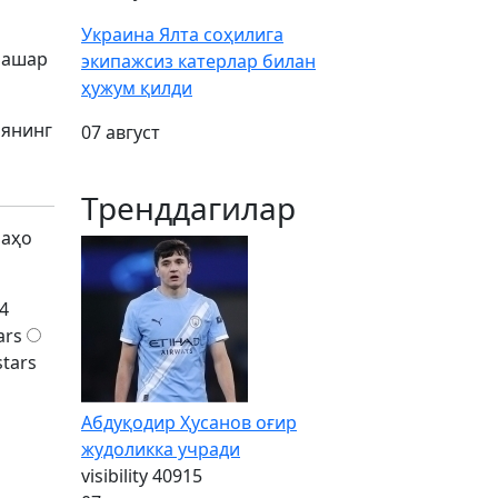
Украина Ялта соҳилига
Башар
экипажсиз катерлар билан
ҳужум қилди
иянинг
07 август
Тренддагилар
баҳо
4
ars
stars
Абдуқодир Ҳусанов оғир
жудоликка учради
visibility
40915