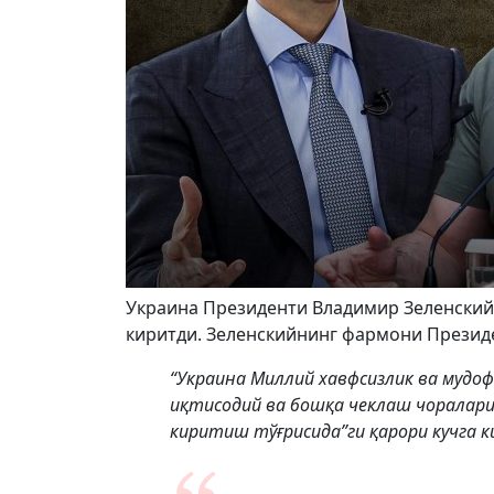
Украина Президенти Владимир Зеленский
киритди. Зеленскийнинг фармони Презид
“Украина Миллий хавфсизлик ва мудоф
иқтисодий ва бошқа чеклаш чоралари
киритиш тўғрисида”ги қарори кучга к