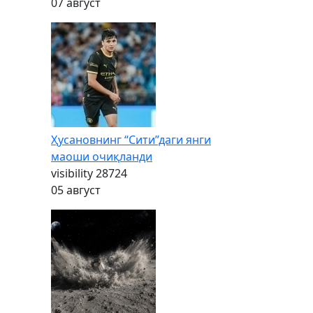
07 август
Ҳусановнинг “Сити”даги янги
маоши очиқланди
visibility
28724
05 август