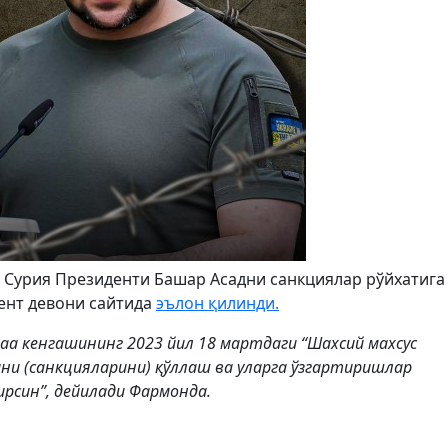
 Сурия Президенти Башар Асадни санкциялар рўйхатига
ент девони сайтида
эълон қилинди.
аа кенгашининг 2023 йил 18 мартдаги “Шахсий махсус
ни (санкцияларини) қўллаш ва уларга ўзгартиришлар
ирсин”, дейилади Фармонда.