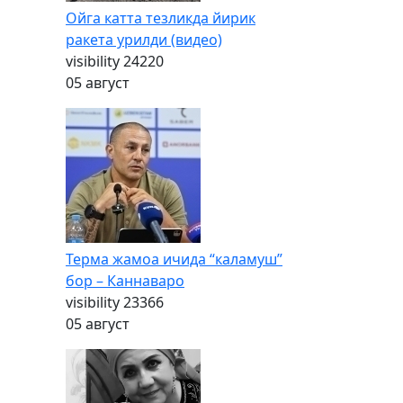
Ойга катта тезликда йирик
ракета урилди (видео)
visibility
24220
05 август
Терма жамоа ичида “каламуш”
бор – Каннаваро
visibility
23366
05 август