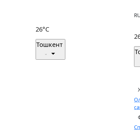
R
26°C
2
Тошкент
Т
О
са
С