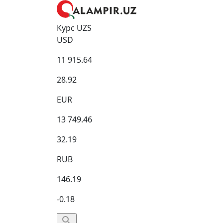
Курс UZS
USD
11 915.64
28.92
EUR
13 749.46
32.19
RUB
146.19
-0.18