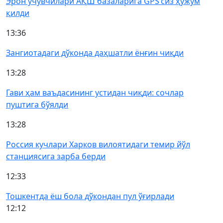
Эрон учувчилари АҚШ базаларига GPS’сиз ҳужум
қилди
13:36
Зангиотадаги дўконда даҳшатли ёнғин чиқди
13:28
Гави ҳам ваъдасининг устидан чиқди: сочлар
пуштига бўялди
13:28
Россия кучлари Харков вилоятидаги темир йўл
станциясига зарба берди
12:33
Тошкентда ёш бола дўкондан пул ўғирлади
12:12