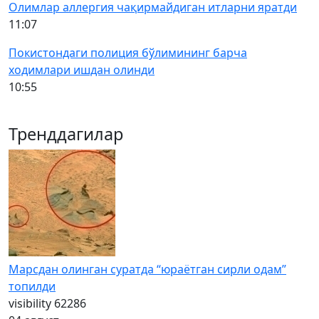
Олимлар аллергия чақирмайдиган итларни яратди
11:07
Покистондаги полиция бўлимининг барча
ходимлари ишдан олинди
10:55
Тренддагилар
Марсдан олинган суратда “юраётган сирли одам”
топилди
visibility
62286