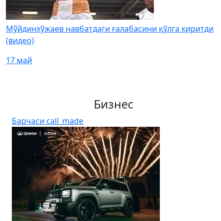
Мўйдинхўжаев навбатдаги ғалабасини қўлга киритди
(видео)
17 май
Бизнес
Барчаси
call_made