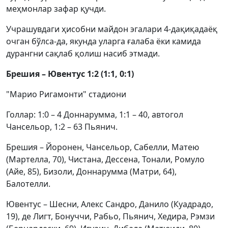
меҳмонлар зафар қучди.
Учрашувдаги ҳисобни майдон эгалари 4-дақиқадаёқ
очган бўлса-да, якунда уларга ғалаба ёки камида
дурангни сақлаб қолиш насиб этмади.
Брешия – Ювентус 1:2 (1:1, 0:1)
"Марио Ригамонти" стадиони
Голлар: 1:0 – 4 Доннарумма, 1:1 – 40, автогол
Чансельор, 1:2 – 63 Пьянич.
Брешия – Йоронен, Чансельор, Сабелли, Матею
(Мартелла, 70), Чистана, Дессена, Тонали, Ромуло
(Айе, 85), Бизоли, Доннарумма (Матри, 64),
Балотелли.
Ювентус – Шесни, Алекс Сандро, Данило (Куадрадо,
19), де Лигт, Бонуччи, Рабьо, Пьянич, Хедира, Рэмзи