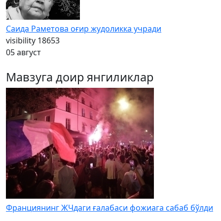
Саида Раметова оғир жудоликка учради
visibility
18653
05 август
Мавзуга доир янгиликлар
Франциянинг ЖЧдаги ғалабаси фожиага сабаб бўлди