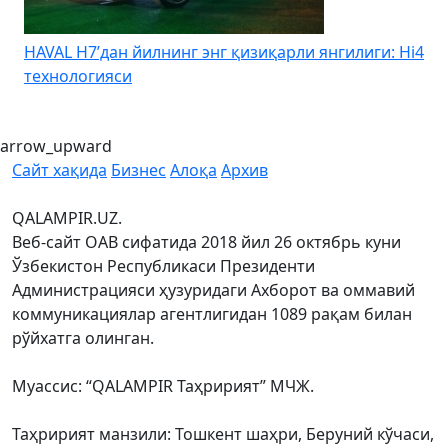
HAVAL H7’дан йилнинг энг қизиқарли янгилиги: Hi4
K
технологияси
arrow_upward
Сайт хақида
Бизнес
Алоқа
Архив
QALAMPIR.UZ.
Веб-сайт ОАВ сифатида 2018 йил 26 октябрь куни
Ўзбекистон Республикаси Президенти
Администрацияси ҳузуридаги Ахборот ва оммавий
коммуникациялар агентлигидан 1089 рақам билан
рўйхатга олинган.
Муассис: “QALAMPIR Таҳририят” МЧЖ.
Таҳририят манзили: Тошкент шаҳри, Беруний кўчаси,