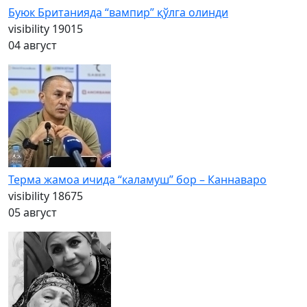
Буюк Британияда “вампир” қўлга олинди
visibility
19015
04 август
Терма жамоа ичида “каламуш” бор – Каннаваро
visibility
18675
05 август