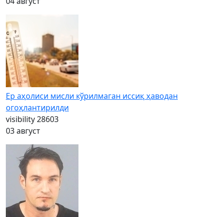
04 август
Ер аҳолиси мисли кўрилмаган иссиқ ҳаводан
огоҳлантирилди
visibility
28603
03 август