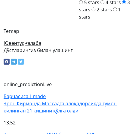
5 stars
4 stars
3
stars
2 stars
1
stars
Теглар
Ювентус
ғалаба
Дўстларингиз билан улашинг
online_prediction
Live
Барчаси
call_made
Эрон Кирмонда Моссадга алоқадорликда гумон
қилинган 21 кишини қўлга олди
13:52