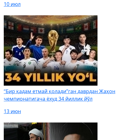
10 июл
“Бир қадам етмай қолади”ган даврдан Жаҳон
чемпионатигача ёхуд 34 йиллик йўл
13 июн