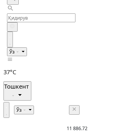
Ўз
37°C
Тошкент
Ўз
11 886.72