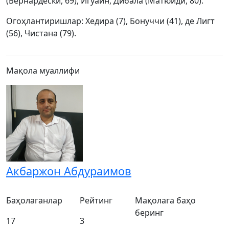
(Бернардески, 69), Игуаин, Дибала (Матюиди, 80).
Огоҳлантиришлар: Хедира (7), Бонуччи (41), де Лигт
(56), Чистана (79).
Мақола муаллифи
Акбаржон Абдураимов
Баҳолаганлар
Рейтинг
Мақолага баҳо
беринг
17
3