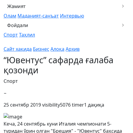
Жамият
Олам
Маданият-санъат
Интервью
Фойдали
Спорт
Таҳлил
Сайт хақида
Бизнес
Алоқа
Архив
“Ювентус” сафарда ғалаба
қозонди
Спорт
−
25 сентябр 2019
visibility
5076
timer
1 дақиқа
Кеча, 24 сентябрь куни Италия чемпионати 5-
туридан ўрин олган "Брешия" - "Ювентус" баҳсида