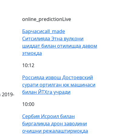
online_prediction
Live
Барчаси
call_made
Ситсилияда Этна вулқони
шиддат билан отилишда давом
этмоқда
10:12
Россияда извош Достоевский
сурати ортилган юк машинаси
билан ЙТҲга учради
 2019-
.
10:00
Сербия Исроил билан
биргаликда дрон заводини
очишни режалаштирмоқда