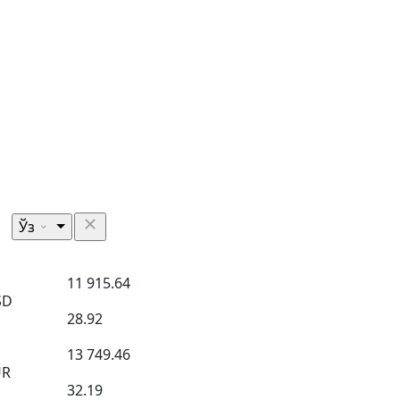
Ўз
11 915.64
SD
28.92
13 749.46
UR
32.19