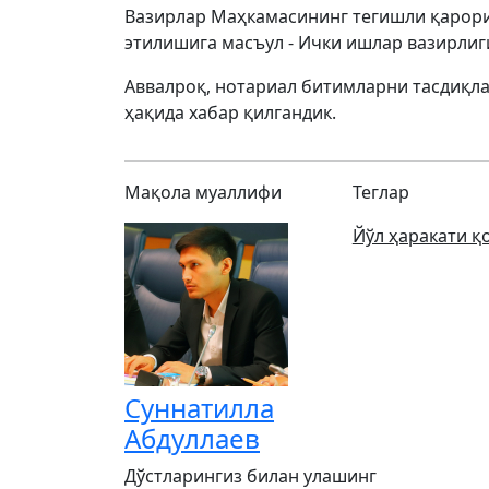
Вазирлар Маҳкамасининг тегишли қарори
этилишига масъул - Ички ишлар вазирлиги
Аввалроқ, нотариал битимларни тасдиқл
ҳақида хабар қилгандик.
Мақола муаллифи
Теглар
Йўл ҳаракати қ
Суннатилла
Абдуллаев
Дўстларингиз билан улашинг