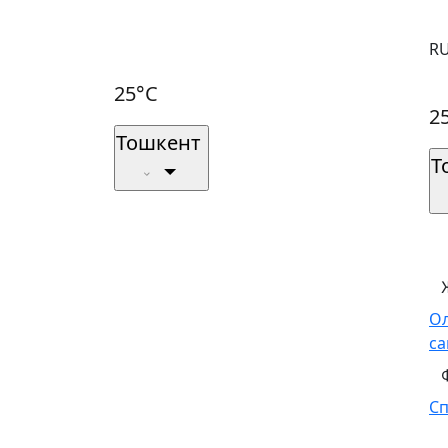
R
25°C
2
Тошкент
Т
О
са
С