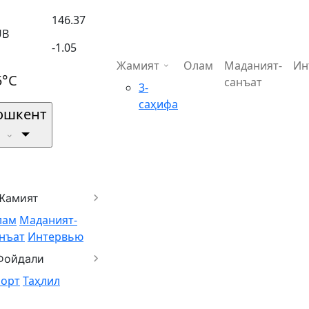
146.37
UB
-1.05
Жамият
Олам
Маданият-
Ин
5°C
санъат
3-
саҳифа
ошкент
Жамият
лам
Маданият-
нъат
Интервью
Фойдали
порт
Таҳлил