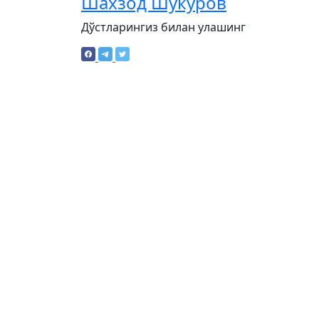
Шахзод Шукуров
Дўстларингиз билан улашинг