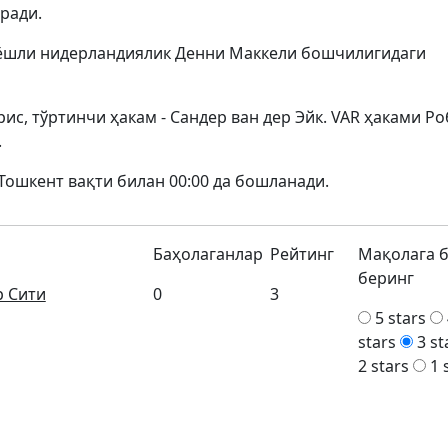
ради.
1 ёшли нидерландиялик Денни Маккели бошчилигидаги
рис, тўртинчи ҳакам - Сандер ван дер Эйк. VAR ҳаками Ро
.
 Тошкент вақти билан 00:00 да бошланади.
Баҳолаганлар
Рейтинг
Мақолага 
беринг
 Сити
0
3
5 stars
stars
3 st
2 stars
1 