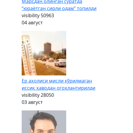
Марсдан олинган суратда
“юраётган сирли одам” топилди
visibility
50963
04 август
Ер аҳолиси мисли кўрилмаган
иссиқ ҳаводан огоҳлантирилди
visibility
28050
03 август