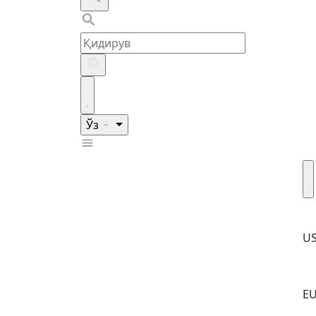
Ўз
U
E