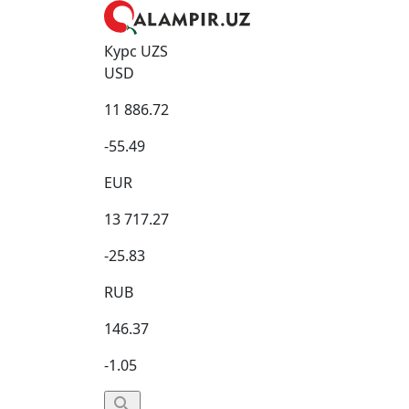
Курс UZS
USD
11 886.72
-55.49
EUR
13 717.27
-25.83
RUB
146.37
-1.05