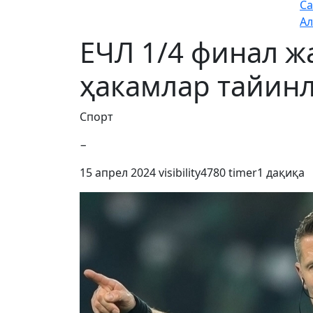
Са
Ал
ЕЧЛ 1/4 финал ж
ҳакамлар тайин
Спорт
−
15 апрел 2024
visibility
4780
timer
1 дақиқа