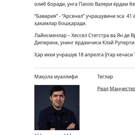
олиб боради, унга Паоло Валери ёрдам бе
“Бавария” - “Арсенал” учрашувини эса 4
ҳакамлар бошқаради.
Лайнсменлар – Хессел Стегстра ва Ян де В
Диперинк, унинг ёрдамчиси Клэй Руперти
Ҳар икки учрашув 18 апрелга ўтар кечаси
Мақола муаллифи
Теглар
Реал
Манчестер