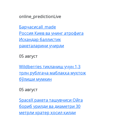
online_prediction
Live
Барчаси
call_made
Россия Киев ва унинг атрофига
Искандар баллистик
ракеталарини учирди
05 август
Wildberries тикланиш учун 1,3
трлн рублгача маблаққа муҳтож
бўлиши мумкин
05 август
SpaceX ракета ташувчиси Ойга
бориб урилди ва диаметри 30
метрли кратер ҳосил қилди