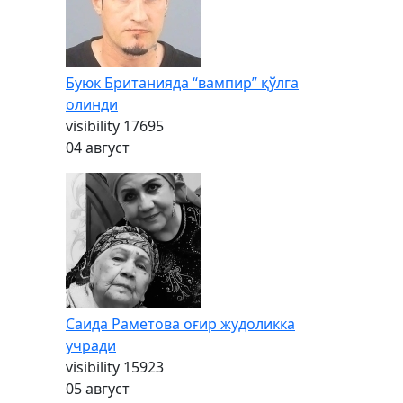
Буюк Британияда “вампир” қўлга
олинди
visibility
17695
04 август
Саида Раметова оғир жудоликка
учради
visibility
15923
05 август