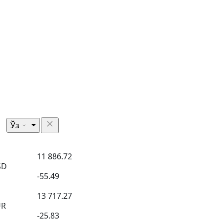
Ўз
11 886.72
SD
-55.49
13 717.27
UR
-25.83