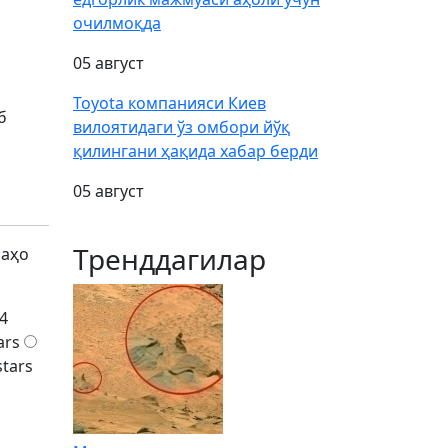
очилмоқда
05 август
Toyota компанияси Киев
б
вилоятидаги ўз омбори йўқ
қилингани ҳақида хабар берди
05 август
Тренддагилар
баҳо
4
ars
stars