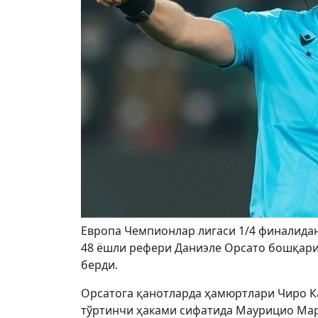
Европа Чемпионлар лигаси 1/4 финалидан
48 ёшли рефери Даниэле Орсато бошқариб
берди.
Орсатога қанотларда ҳамюртлари Чиро К
тўртинчи ҳаками сифатида Маурицио Мар