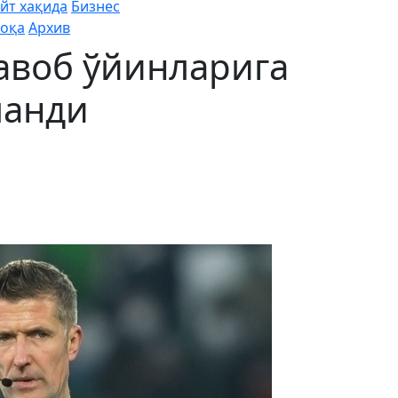
йт хақида
Бизнес
оқа
Архив
авоб ўйинларига
ланди