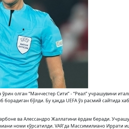
 ўрин олган “Манчестер Сити” - “Реал” учрашувини ита
 борадиган бўлди. Бу ҳақда UEFA ўз расмий сайтида ха
арбоне ва Алессандро Жаллатини ёрдам беради. Учраш
иани номи кўрсатилди. VAR'да Массимилиано Иррати и