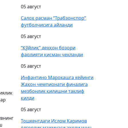
05 август
Салоҳ расман “Трабзонспор”
футболчисига айланди
05 август
“Қўйлиқ” деҳқон бозори
фаолияти қисман чекланди
05 август
Инфантино Марокашга кейинги
Жаҳон чемпионати финалига
мезбонлик қилишни таклиф
лиялик
қилди
бар
05 август
увнинг
Тошкентдаги Ислом Каримов
ш
ёдгорлик мажмуаси аҳоли учун