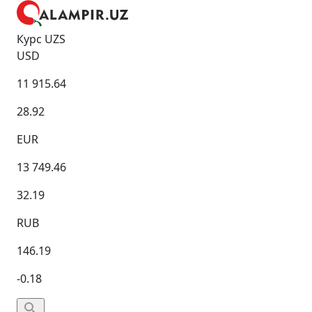
Курс UZS
USD
11 915.64
28.92
EUR
13 749.46
32.19
RUB
146.19
-0.18