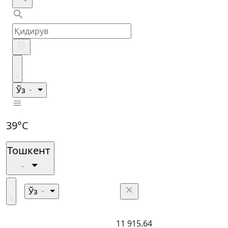
Ўз
39°C
Тошкент
Ўз
11 915.64