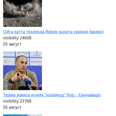
Ойга катта тезликда йирик ракета урилди (видео)
visibility
24608
05 август
Терма жамоа ичида “каламуш” бор – Каннаваро
visibility
23768
05 август