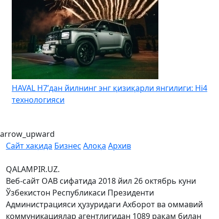
HAVAL H7’дан йилнинг энг қизиқарли янгилиги: Hi4
K
технологияси
arrow_upward
Сайт хақида
Бизнес
Алоқа
Архив
QALAMPIR.UZ.
Веб-сайт ОАВ сифатида 2018 йил 26 октябрь куни
Ўзбекистон Республикаси Президенти
Администрацияси ҳузуридаги Ахборот ва оммавий
коммуникациялар агентлигидан 1089 рақам билан