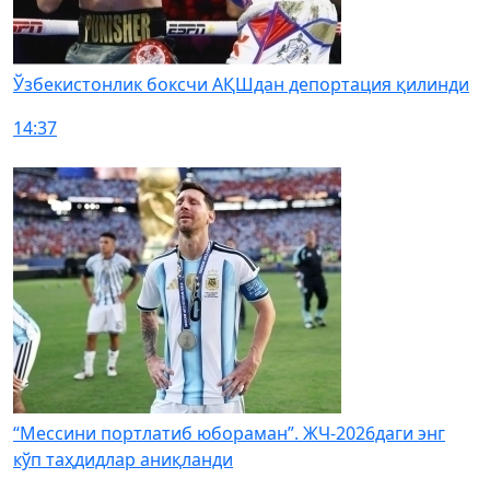
Ўзбекистонлик боксчи АҚШдан депортация қилинди
14:37
“Мессини портлатиб юбораман”. ЖЧ-2026даги энг
кўп таҳдидлар аниқланди