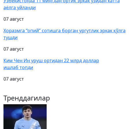
Ўзбекистонда 11 мингдан ортиқ эркак ўзидан катта
аёлга уйланди
07 август
Хоразмга “опий” сотишга борган ургутлик эркак қўлга
тушди
07 август
Ким Чен Ин уруш ортидан 22 млрд доллар
ишлаб топди
07 август
Тренддагилар