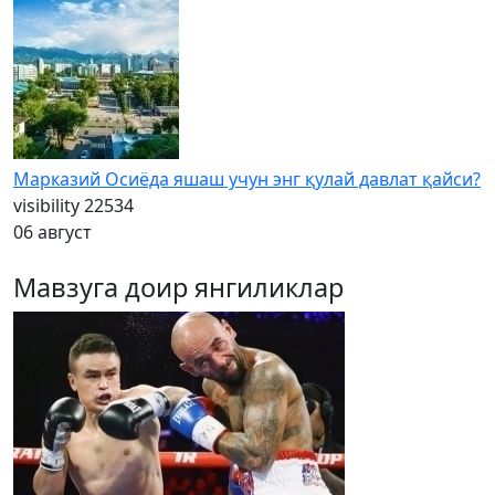
Марказий Осиёда яшаш учун энг қулай давлат қайси?
visibility
22534
06 август
Мавзуга доир янгиликлар