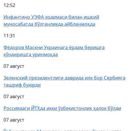
12:52
Инфантино УЭФА ходимаси билан ишқий
муносабатда бўлганликда айбланмоқда
11:31
Фёдоров Маскни Украинага ёрдам беришга
кўндиришга уринмоқда
07 август
Зеленский президентлиги даврида илк бор Сербияга
ташриф буюрди
07 август
Россиядаги ЙТҲда икки ўзбекистонлик ҳалок бўлди
07 август