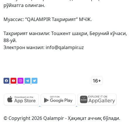
рўйхатга олинган.
Муассис: “QALAMPIR Таҳририят” МЧЖ.
Таҳририят манзили: Тошкент шаҳри, Беруний кўчаси,
88-уй.
Электрон манзил: info@qalampir.uz
© Copyright 2026 Qalampir - Ҳақиқат аччиқ бўлади.