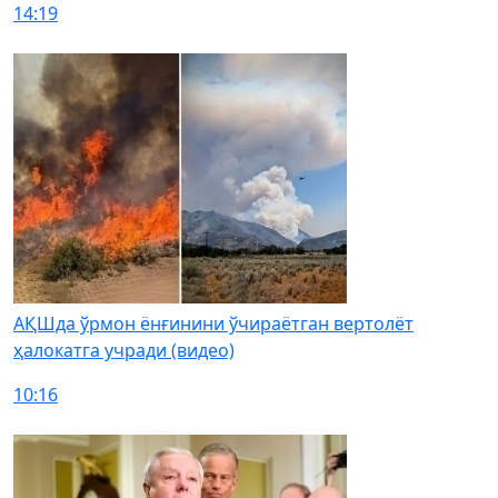
14:19
АҚШда ўрмон ёнғинини ўчираётган вертолёт
ҳалокатга учради (видео)
10:16