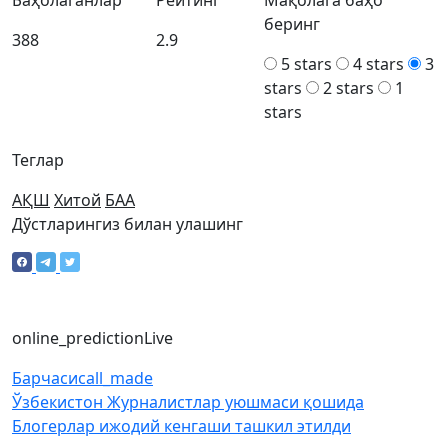
Баҳолаганлар
Рейтинг
Мақолага баҳо
беринг
388
2.9
5 stars
4 stars
3
stars
2 stars
1
stars
Теглар
АҚШ
Хитой
БАА
Дўстларингиз билан улашинг
online_prediction
Live
Барчаси
call_made
Ўзбекистон Журналистлар уюшмаси қошида
Блогерлар ижодий кенгаши ташкил этилди