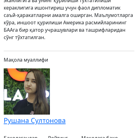
эканлигига ва унинг қурилиши тўхтатилиши
кераклигига ишонтириш учун фаол дипломатик
саъй-ҳаракатларни амалга оширган. Маълумотларга
кўра, иншоот қурилиши Америка расмийларининг
БААга бир қатор учрашувлари ва ташрифларидан
сўнг тўхтатилган.
Мақола муаллифи
Рушана Султонова