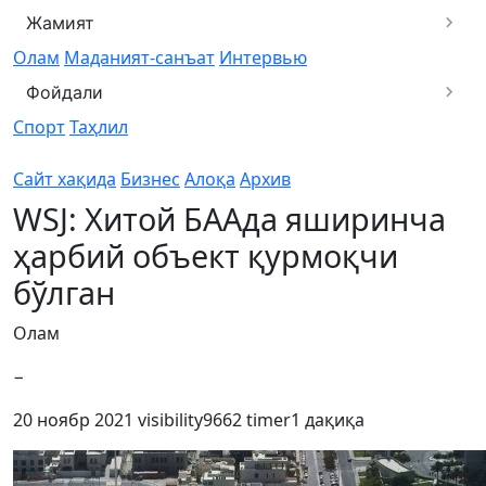
Жамият
Олам
Маданият-санъат
Интервью
Фойдали
Спорт
Таҳлил
Сайт хақида
Бизнес
Алоқа
Архив
WSJ: Хитой БААда яширинча
ҳарбий объект қурмоқчи
бўлган
Олам
−
20 ноябр 2021
visibility
9662
timer
1 дақиқа