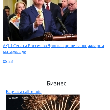
АҚШ Сенати Россия ва Эронга қарши санкцияларни
маъқуллади
08:53
Бизнес
Барчаси
call_made