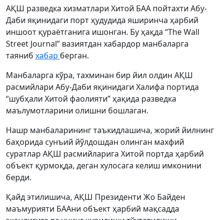
АҚШ разведка хизматлари Хитой БАА пойтахти Абу-
Даби яқинидаги порт ҳудудида яширинча ҳарбий
иншоот қураётганига ишонган. Бу ҳақда “The Wall
Street Journal” вазиятдан хабардор манбаларга
таяниб
хабар
берган.
Манбаларга кўра, тахминан бир йил олдин АҚШ
расмийлари Абу-Даби яқинидаги Халифа портида
“шубҳали Хитой фаолияти” ҳақида разведка
маълумотларини олишни бошлаган.
Нашр манбаларининг таъкидлашича, жорий йилнинг
баҳорида сунъий йўлдошдан олинган махфий
суратлар АҚШ расмийларига Хитой портда ҳарбий
объект қурмоқда, деган хулосага келиш имконини
берди.
Қайд этилишича, АҚШ Президенти Жо Байден
маъмурияти БААни объект ҳарбий мақсадда