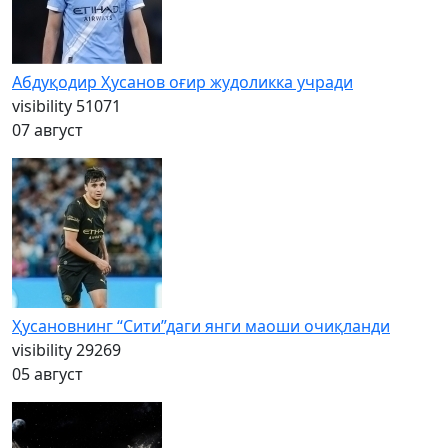
Абдуқодир Ҳусанов оғир жудоликка учради
visibility
51071
07 август
Ҳусановнинг “Сити”даги янги маоши очиқланди
visibility
29269
05 август